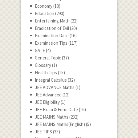
Economy
(10)
Education
(290)
Entertaining Math
(22)
Eradication of Evil
(20)
Examination Date
(16)
Examination Tips
(117)
GATE
(4)
General Topic
(37)
Glossary
(1)
Health Tips
(15)
Integral Calculus
(32)
JEE ADVANCE Maths
(1)
JEE Advanced
(12)
JEE Eligibility
(1)
JEE Exam & Form Date
(16)
JEE MAINS Maths
(232)
JEE MAINS Maths(English)
(5)
JEE TIPS
(33)