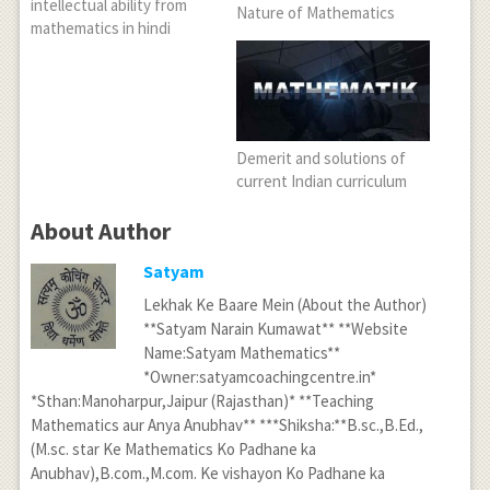
intellectual ability from
Nature of Mathematics
mathematics in hindi
Demerit and solutions of
current Indian curriculum
About Author
Satyam
Lekhak Ke Baare Mein (About the Author)
**Satyam Narain Kumawat** **Website
Name:Satyam Mathematics**
*Owner:satyamcoachingcentre.in*
*Sthan:Manoharpur,Jaipur (Rajasthan)* **Teaching
Mathematics aur Anya Anubhav** ***Shiksha:**B.sc.,B.Ed.,
(M.sc. star Ke Mathematics Ko Padhane ka
Anubhav),B.com.,M.com. Ke vishayon Ko Padhane ka