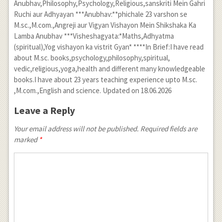
Anubhav,Philosophy,Psychology,Religious,sanskriti Mein Gahri
Ruchi aur Adhyayan ***Anubhav:**phichale 23 varshon se
M.sc.,M.com.,Angreji aur Vigyan Vishayon Mein Shikshaka Ka
Lamba Anubhav ***Visheshagyata:*Maths,Adhyatma
(spiritual),Yog vishayon ka vistrit Gyan* ****In Brief:I have read
about M.sc. books,psychology,philosophy,spiritual,
vedic,religious,yoga,health and different many knowledgeable
books.I have about 23 years teaching experience upto M.sc.
,M.com.,English and science. Updated on 18.06.2026
Leave a Reply
Your email address will not be published. Required fields are
marked
*