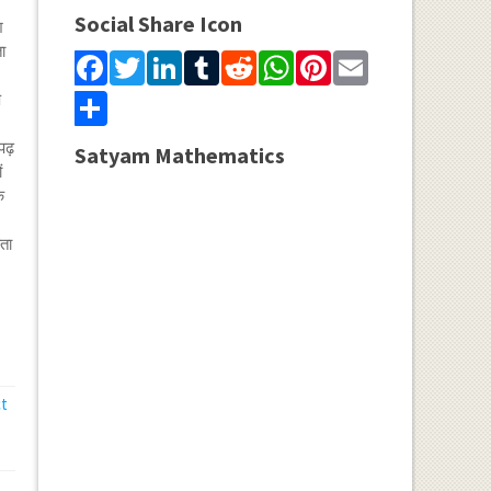
Social Share Icon
श
ा
Facebook
Twitter
LinkedIn
Tumblr
Reddit
WhatsApp
Pinterest
Email
Share
प
पढ़
Satyam Mathematics
ं
े
कता