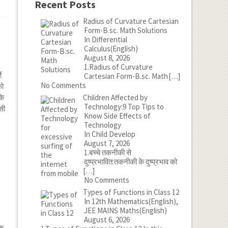
Recent Posts
Radius of Curvature Cartesian
Form-B.sc. Math Solutions
In Differential
Calculus(English)
August 8, 2026
1.Radius of Curvature
ं
Cartesian Form-B.sc. Math
[…]
No Comments
को
Children Affected by
कि
Technology:9 Top Tips to
सी
Know Side Effects of
Technology
In Child Develop
August 7, 2026
1.बच्चे तकनीकी से
दुष्प्रभावित:तकनीकी के दुष्प्रभाव को
[…]
No Comments
Types of Functions in Class 12
In 12th Mathematics(English),
JEE MAINS Maths(English)
August 6, 2026
यक