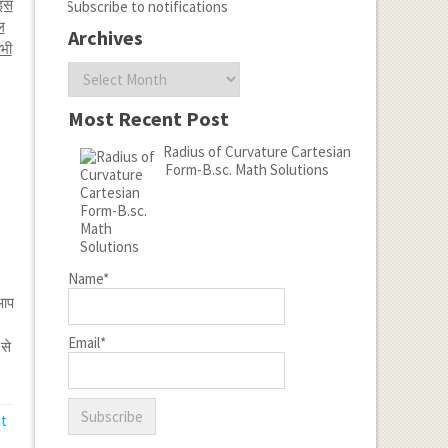
 इस
Subscribe to notifications
ल
Archives
भी
Archives
Most Recent Post
Radius of Curvature Cartesian
Form-B.sc. Math Solutions
Name*
 आप
Email*
 से