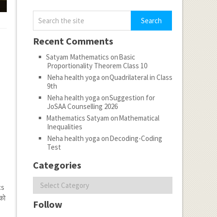
Recent Comments
Satyam Mathematics
on
Basic
Proportionality Theorem Class 10
Neha health yoga
on
Quadrilateral in Class
9th
Neha health yoga
on
Suggestion for
JoSAA Counselling 2026
Mathematics Satyam
on
Mathematical
Inequalities
Neha health yoga
on
Decoding-Coding
Test
Categories
Categories
cs
 को
Follow