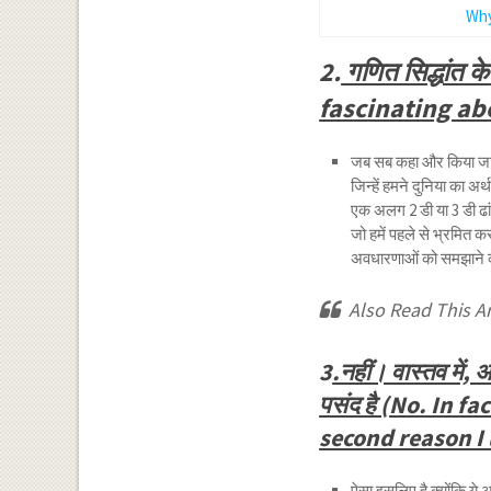
Why
2.
गणित सिद्धांत क
fascinating ab
जब सब कहा और किया जाता 
जिन्हें हमने दुनिया का अर
एक अलग 2 डी या 3 डी ढां
जो हमें पहले से भ्रमित कर
अवधारणाओं को समझाने का 
Also Read This Ar
3
.नहीं। वास्तव में, 
पसंद है (No. In f
second reason I
ऐसा इसलिए है क्योंकि ये