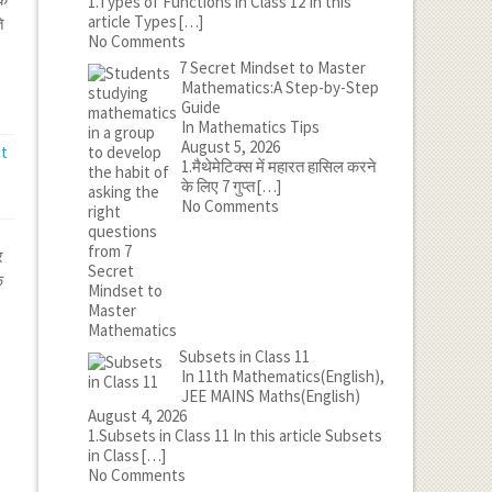
1.Types of Functions in Class 12 In this
article Types
[…]
े
No Comments
7 Secret Mindset to Master
Mathematics:A Step-by-Step
Guide
In Mathematics Tips
August 5, 2026
1.मैथेमेटिक्स में महारत हासिल करने
के लिए 7 गुप्त
[…]
No Comments
र
क
Subsets in Class 11
In 11th Mathematics(English),
JEE MAINS Maths(English)
August 4, 2026
1.Subsets in Class 11 In this article Subsets
in Class
[…]
No Comments