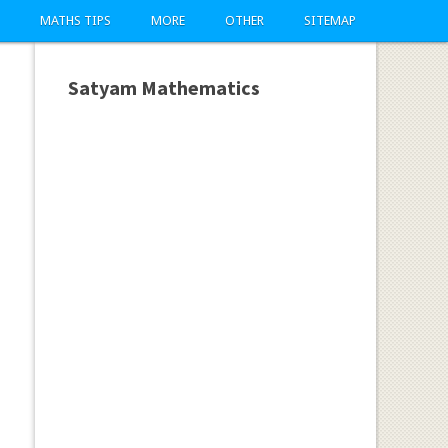
MATHS TIPS
MORE
OTHER
SITEMAP
Satyam Mathematics
?