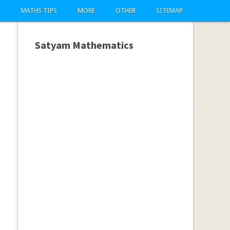
MATHS TIPS
MORE
OTHER
SITEMAP
Satyam Mathematics