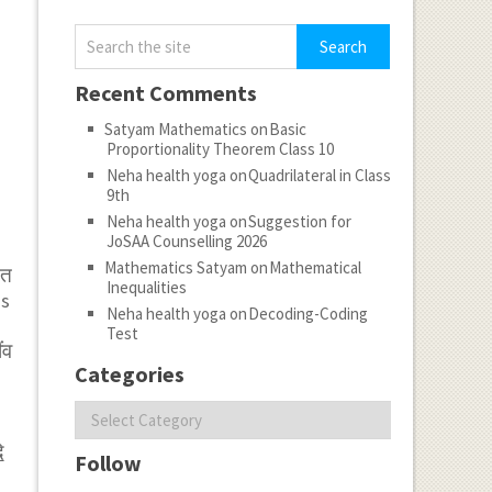
Recent Comments
Satyam Mathematics
on
Basic
Proportionality Theorem Class 10
Neha health yoga
on
Quadrilateral in Class
9th
Neha health yoga
on
Suggestion for
JoSAA Counselling 2026
Mathematics Satyam
on
Mathematical
तत
Inequalities
us
Neha health yoga
on
Decoding-Coding
Test
ंव
Categories
Categories
ि
Follow