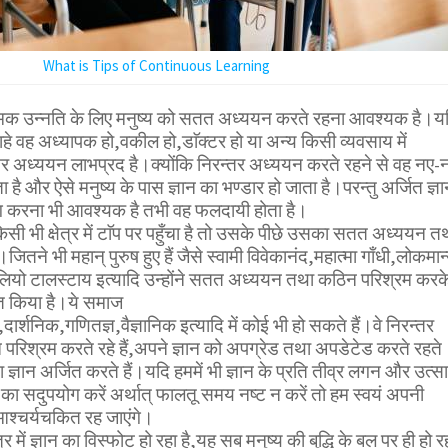
What is Tips of Continuous Learning
िक उन्नति के लिए मनुष्य को सतत अध्ययन करते रहना आवश्यक है।य
ाहे वह अध्यापक हो,वकील हो,डाॅक्टर हो या अन्य किसी व्यवसाय में
तर अध्ययन लाभप्रद है।क्योंकि निरन्तर अध्ययन करते रहने से वह नए-
ता है और ऐसे मनुष्य के पास ज्ञान का भण्डार हो जाता है।परन्तु अर्जित ज्ञ
योग करना भी आवश्यक है तभी वह फलदायी होता है।
 किसी भी क्षेत्र में टाॅप पर पहुँचा है तो उसके पीछे उसका सतत अध्ययन त
ितने भी महान् पुरुष हुए हैं जैसे स्वामी विवेकानंद,महात्मा गाँधी,लोकमान
ियो टालस्टाय इत्यादि उन्होंने सतत अध्ययन तथा कठिन परिश्रम करक
्त किया है।ये समाज
ार्शनिक,गणितज्ञ,वैज्ञानिक इत्यादि में कोई भी हो सकते हैं।वे निरन्तर
 परिश्रम करते रहे हैं,अपने ज्ञान को अपग्रेड तथा अपडेटेड करते रहते
ा ज्ञान अर्जित करते हैं।यदि हममें भी ज्ञान के प्रति तीव्र लगन और उत्स
ण का सदुपयोग करें अर्थात् फालतू समय नष्ट न करें तो हम स्वयं अपनी
श्चर्यचकित रह जाएंगे।
षेत्र में ज्ञान का विस्फोट हो रहा है,यह सब मनुष्य की बुद्धि के बल पर ही हो र