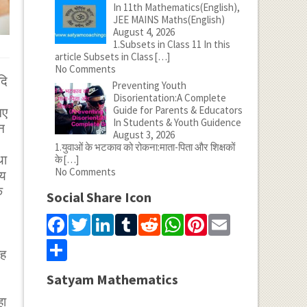
In 11th Mathematics(English),
JEE MAINS Maths(English)
August 4, 2026
1.Subsets in Class 11 In this
article Subsets in Class
[…]
No Comments
दि
Preventing Youth
Disorientation:A Complete
Guide for Parents & Educators
नए
In Students & Youth Guidence
ान
August 3, 2026
1.युवाओं के भटकाव को रोकना:माता-पिता और शिक्षकों
था
के
[…]
No Comments
्य
े
Social Share Icon
Facebook
Twitter
LinkedIn
Tumblr
Reddit
WhatsApp
Pinterest
Email
Share
ाह
Satyam Mathematics
हा