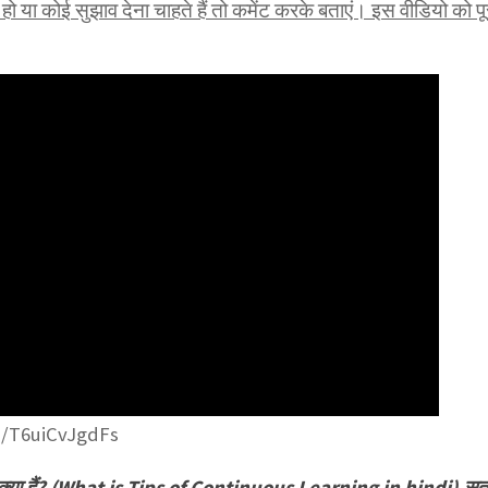
 या कोई सुझाव देना चाहते हैं तो कमेंट करके बताएं। इस वीडियो को पू
be/T6uiCvJgdFs
 क्या हैं? (What is Tips of Continuous Learning in hindi),स