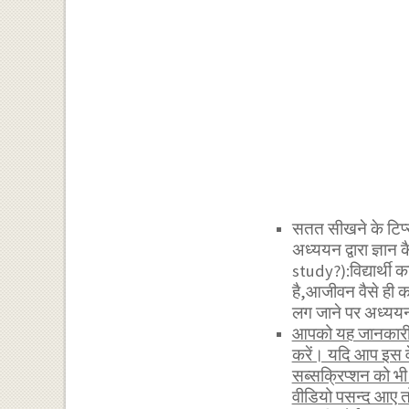
सतत सीखने के टिप्
अध्ययन द्वारा ज्
study?):विद्यार्थी
है,आजीवन वैसे ही कर
लग जाने पर अध्ययन 
आपको यह जानकारी र
करें। यदि आप इस व
सब्सक्रिप्शन को 
वीडियो पसन्द आए त