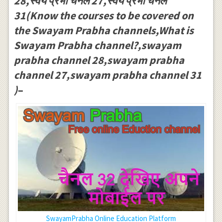
28,स्वयं प्रभा चैनल 27,स्वयं प्रभा चैनल
31(Know the courses to be covered on
the Swayam Prabha channels,What is
Swayam Prabha channel?,swayam
prabha channel 28,swayam prabha
channel 27,swayam prabha channel 31
)
–
SwayamPrabha Online Education Platform