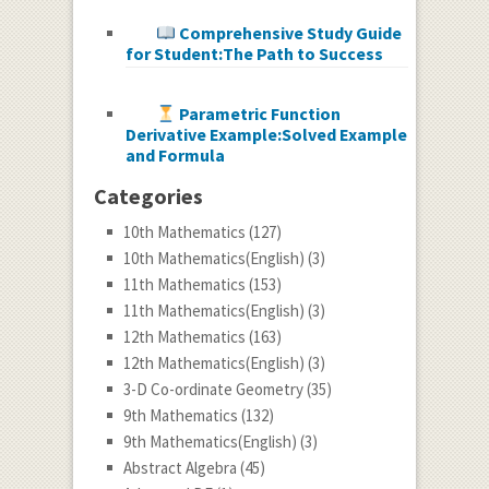
Comprehensive Study Guide
for Student:The Path to Success
Parametric Function
Derivative Example:Solved Example
and Formula
Categories
10th Mathematics
(127)
10th Mathematics(English)
(3)
11th Mathematics
(153)
11th Mathematics(English)
(3)
12th Mathematics
(163)
12th Mathematics(English)
(3)
3-D Co-ordinate Geometry
(35)
9th Mathematics
(132)
9th Mathematics(English)
(3)
Abstract Algebra
(45)