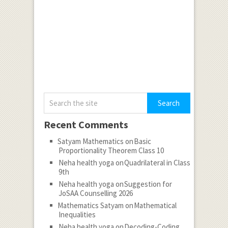
Recent Comments
Satyam Mathematics
on
Basic
Proportionality Theorem Class 10
Neha health yoga
on
Quadrilateral in Class
9th
Neha health yoga
on
Suggestion for
JoSAA Counselling 2026
Mathematics Satyam
on
Mathematical
Inequalities
Neha health yoga
on
Decoding-Coding