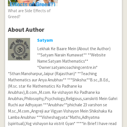
What are Side Effects of
Greed?
About Author
Satyam
Lekhak Ke Baare Mein (About the Author)
**Satyam Narain Kumawat** **Website
Name:Satyam Mathematics**
*Owner:satyamcoachingcentre.in*
*Sthan:Manoharpur,Jaipur (Rajasthan)* **Teaching
Mathematics aur Anya Anubhav** ***Shiksha:**B.sc.,B.Ed.,
(M.sc. star Ke Mathematics Ko Padhane ka
Anubhav),B.com.,M.com. Ke vishayon Ko Padhane ka
Anubhav,Philosophy,Psychology,Religious,sanskriti Mein Gahri
Ruchi aur Adhyayan ***Anubhav:**phichale 23 varshon se
M.sc.,M.com.,Angreji aur Vigyan Vishayon Mein Shikshaka Ka
Lamba Anubhav ***Visheshagyata:*Maths,Adhyatma
(spiritual),Yog vishayon ka vistrit Gyan* ****In Brief:I have read