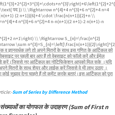
eft(1^{3}+2^{2}+3^{3}+\cdots+n^{3}\right)+6\left(1^{2}+
\text{ पद }) \\ \Rightarrow n^{4}+4 n^{3}+6 n^{2}+4 n=4
n(n+1) (2 n+1)}{6}+4 \cdot \frac{n(n+1)}{2}+n \\
=n^{4}+4 n^{3}+6 n^{2}+4 n-n(n+1)(2 n+1)-2 n(n+1)-n
^{2}+2 n+1\right) \\ \Rightarrow S_{n}=\frac{n^{2}
ghtarrow \sum n^{3}=S_{n}=\left[\frac{n(n+1)}{2}\right]^{2
व ज्ञानवर्धक लगे तो अपने मित्रों के साथ इस गणित के आर्टिकल को
ेबसाइट पर पहली बार आए हैं तो वेबसाइट को फॉलो करें और ईमेल
ॉलो करें।जिससे नए आर्टिकल का नोटिफिकेशन आपको मिल सके ।यदि
पने मित्रों के साथ शेयर और लाईक करें जिससे वे भी लाभ उठाए ।
कोई सुझाव देना चाहते हैं तो कमेंट करके बताएं।इस आर्टिकल को पूरा
ticle:-
Sum of Series by Difference Method
त संख्याओं का योगफल के उदाहरण (Sum of First n