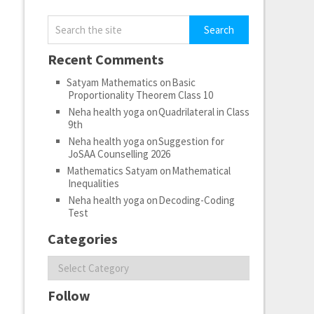
Recent Comments
-
Satyam Mathematics
on
Basic
Proportionality Theorem Class 10
Neha health yoga
on
Quadrilateral in Class
9th
Neha health yoga
on
Suggestion for
JoSAA Counselling 2026
Mathematics Satyam
on
Mathematical
Inequalities
Neha health yoga
on
Decoding-Coding
Test
Categories
Categories
Follow