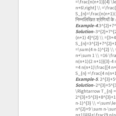
=\frac{n(n+1)}{4} \l
n+6\right] \\ =\frac
S_{n}=\frac{n(n+1)(
निम्नलिखित श्रेणियों के
Example-4
.
3^{2}+7
Solution
–
3^{2}+7^{2
(n+1) 4]^{2} \\ =[3+4
S_{n}=3^{2}+7^{2}+1
=\sum(4 n-1)^{2} \\ 
n+\sum 1 \\ =16 \fra
n(n+1)(2 n+1)}{3}-4 
=4 n(n+1)\frac{[4 n+
S_{n} =\frac{4 n(n+1
Example-5
.
2^{3}+5
Solution
–
2^{3}+5^{3
\Rightarrow T_{n} =[
2^{3}+5^{3}+8^{3}+1
n-1)^{3} \\ =\sum\le
n^{2}+9 \sum n-\sum 
n+1)}{6}+\frac{9 n(n