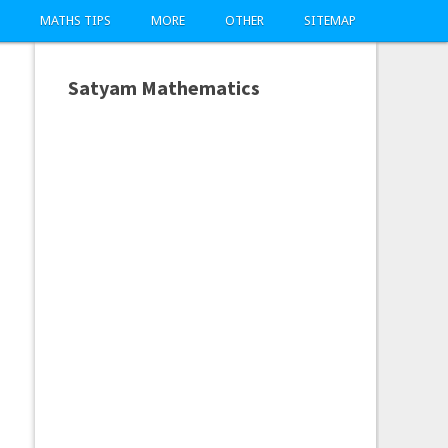
MATHS TIPS
MORE
OTHER
SITEMAP
Satyam Mathematics