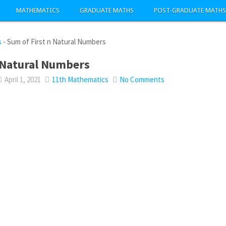
MATHEMATICS
GRADUATE MATHS
POST-GRADUATE MATHS
s
-
Sum of First n Natural Numbers
 Natural Numbers
April 1, 2021
11th Mathematics
No Comments