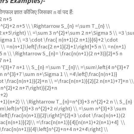
rs Examples)-
योगफल ज्ञात कीजिए जिसका n वां पद हैं:
2 n+5
n^{2}+2 n+5 \\ \Rightarrow S_{n} =\sum T_{n} \\
2 x+5\right) \\ =\sum 3 n^{2}+\sum 2 n+\Sigma 5 \\ =3 \s
igma 1 \\ =3 \cdot \frac{ n(n+1)(2 n+1)}{6}+2 \cdot
 \\ =n(n+1)\left[\frac{2 n+1}{2}+1\right]+5 n \\ =n(n+1)
5 n \\ \Rightarrow S_{n}= \frac{n(n+1)(2 n+3)}{2}+5 n
7 n+1
^{3}+7 n+1 \\ S_{n} =\sum T_{n}\\ =\sum\left(4 n^{3}+7
m n^{3}+7 \sum n+\Sigma 1 \\ =4\left[\frac{n(n+1)}
ot \frac{n(n+1)}{2}+n \\ =\frac{n(n+1)}{2}[2 n(n+1)+7]+n \\
 n^{2}+2 n+7\right)}{2}+n
n+2)
+1)(n+2) \\ \Rightarrow T_{n}=n^{3}+3 n^{2}+2 n \\ S_{n}
m\left(n^{3}+3 n^{2}+2 n\right) \\ =\sum n^{3}+3 \sum
left[\frac{n(n+1)}{2}\right]^{2}+3 \cdot \frac{n(n+1)(2
rac{n(n+1)}{2}\\ =\frac{n(n+1)}{4}[n(n+1)+2(n+1)+4] \\
\frac{n(n+1)}{4}\left[n^{2}+n+4 n+2+4\right] \\