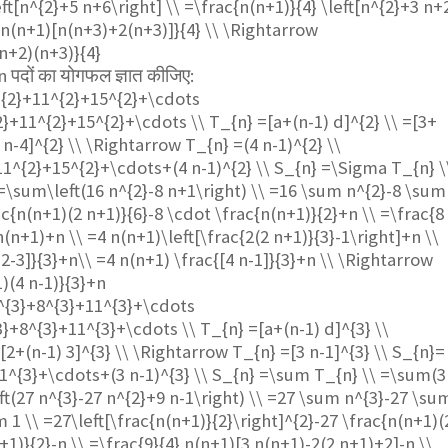
eft[n^{2}+5 n+6\right] \\ =\frac{n(n+1)}{4} \left[n^{2}+3 n+
{n(n+1)[n(n+3)+2(n+3)]}{4} \\ \Rightarrow
n+2)(n+3)}{4}
 n पदों का योगफल ज्ञात कीजिए:
^{2}+11^{2}+15^{2}+\cdots
}+11^{2}+15^{2}+\cdots \\ T_{n} =[a+(n-1) d]^{2} \\ =[3+
 n-4]^{2} \\ \Rightarrow T_{n} =(4 n-1)^{2} \\
1^{2}+15^{2}+\cdots+(4 n-1)^{2} \\ S_{n} =\Sigma T_{n} \
=\sum\left(16 n^{2}-8 n+1\right) \\ =16 \sum n^{2}-8 \sum
c{n(n+1)(2 n+1)}{6}-8 \cdot \frac{n(n+1)}{2}+n \\ =\frac{8
n(n+1)+n \\ =4 n(n+1)\left[\frac{2(2 n+1)}{3}-1\right]+n \\
2-3]}{3}+n\\ =4 n(n+1) \frac{[4 n-1]}{3}+n \\ \Rightarrow
)(4 n-1)}{3}+n
^{3}+8^{3}+11^{3}+\cdots
}+8^{3}+11^{3}+\cdots \\ T_{n} =[a+(n-1) d]^{3} \\
2+(n-1) 3]^{3} \\ \Rightarrow T_{n} =[3 n-1]^{3} \\ S_{n}=
1^{3}+\cdots+(3 n-1)^{3} \\ S_{n} =\sum T_{n} \\ =\sum(3
ft(27 n^{3}-27 n^{2}+9 n-1\right) \\ =27 \sum n^{3}-27 \su
1 \\ =27\left[\frac{n(n+1)}{2}\right]^{2}-27 \frac{n(n+1)(
+1)}{2}-n \\ =\frac{9}{4} n(n+1)[3 n(n+1)-2(2 n+1)+2]-n \\