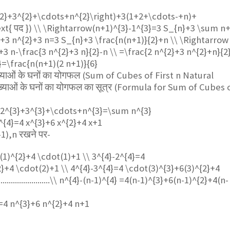
{2}+3^{2}+\cdots+n^{2}\right)+3(1+2+\cdots-+n)+
xt{ पद }) \\ \Rightarrow(n+1)^{3}-1^{3}=3 S_{n}+3 \sum n
}+3 n^{2}+3 n=3 S_{n}+3 \frac{n(n+1)}{2}+n \\ \Rightarrow
3 n-\frac{3 n^{2}+3 n}{2}-n \\ =\frac{2 n^{2}+3 n^{2}+n}{2
}=\frac{n(n+1)(2 n+1)}{6}
ंख्याओं के घनों का योगफल (Sum of Cubes of First n Natural
्याओं के घनों का योगफल का सूत्र (Formula for Sum of Cubes 
2^{3}+3^{3}+\cdots+n^{3}=\sum n^{3}
^{4}=4 x^{3}+6 x^{2}+4 x+1
),n रखने पर-
(1)^{2}+4 \cdot(1)+1 \\ 3^{4}-2^{4}=4
}+4 \cdot(2)+1 \\ 4^{4}-3^{4}=4 \cdot(3)^{3}+6(3)^{2}+4
..........................\\ n^{4}-(n-1)^{4} =4(n-1)^{3}+6(n-1)^{2}+4(n-
 =4 n^{3}+6 n^{2}+4 n+1