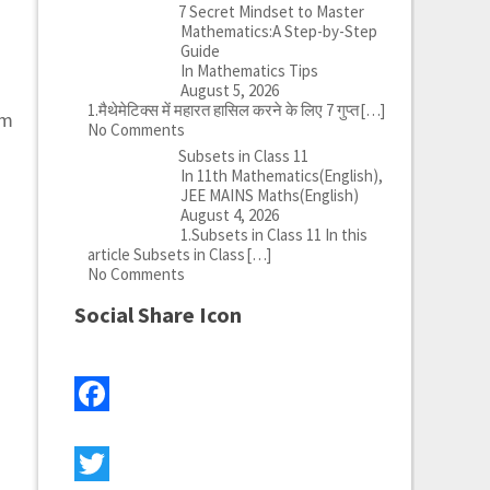
7 Secret Mindset to Master
Mathematics:A Step-by-Step
Guide
In Mathematics Tips
August 5, 2026
1.मैथेमेटिक्स में महारत हासिल करने के लिए 7 गुप्त
[…]
um
No Comments
Subsets in Class 11
In 11th Mathematics(English),
JEE MAINS Maths(English)
August 4, 2026
1.Subsets in Class 11 In this
article Subsets in Class
[…]
No Comments
Social Share Icon
Facebook