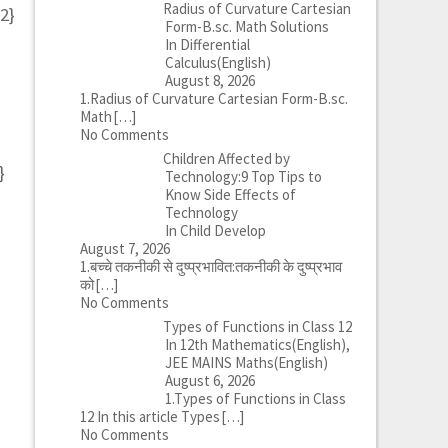
Radius of Curvature Cartesian
2^{2}+3^{2}+\cdots+n^{2}\right)+4(1+2+3+\cdots+n)+
Form-B.sc. Math Solutions
In Differential
Calculus(English)
August 8, 2026
1.Radius of Curvature Cartesian Form-B.sc.
Math
[…]
No Comments
Children Affected by
}
Technology:9 Top Tips to
Know Side Effects of
Technology
In Child Develop
August 7, 2026
1.बच्चे तकनीकी से दुष्प्रभावित:तकनीकी के दुष्प्रभाव
को
[…]
No Comments
Types of Functions in Class 12
In 12th Mathematics(English),
JEE MAINS Maths(English)
August 6, 2026
1.Types of Functions in Class
12 In this article Types
[…]
No Comments