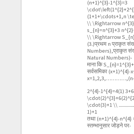
(n+1)^{3}-1^{3}=3
\cdot\left(1^{2}+2^
(1+1+\cdots+1,n \te
\\ \Rightarrow n^{3
s_{n}=n^{3}+3 n^{2}+
\\ \Rightarrow S_{n
(3.)प्रथम n प्राकृत स
Numbers),प्राकृत संख
Natural Numbers)-
माना कि
S_{n}=1^{3}+
सर्वसमिका
(x+1)^{4}-x
x=1,2,3,…………,(n-1
2^{4}-1^{4}=4(1) 3+6
\cdot(2)^{3}+6(2)^{2
\cdot(3)+1 \\ ...........
1)+1
तथा
(n+1)^{4}-n^{4}
स्तम्भानुसार जोड़ने पर-