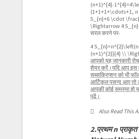
(n+1)^{4}-1^{4}=4\l
(1+1+1+\cdots+1, n 
S_{n}+6 \cdot \frac{
\Rightarrow 4 S_{n}
सरल करने पर-
4 S_{n}=n^{2}\left(n
(n+1)^{2}}{4} \\ \Ri
आपको यह जानकारी रोचक 
शेयर करें।यदि आप इस व
सब्सक्रिप्शन को भी फ
आर्टिकल पसन्द आए तो अ
आपकी कोई समस्या हो या 
पढ़ें।
Also Read This Ar
2.प्रथम n प्राकृ