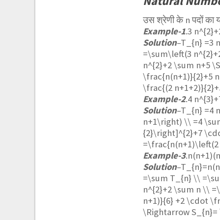
Natural Numbe
उस श्रेणी के n पदों का 
Example-1
.
3 n^{2}+
Solution
–
T_{n} =3 
=\sum\left(3 n^{2}+
n^{2}+2 \sum n+5 \S
\frac{n(n+1)}{2}+5 n
\frac{(2 n+1+2)}{2}+
Example-2
.
4 n^{3}+
Solution
–
T_{n} =4 n
n+1\right) \\ =4 \su
{2}\right]^{2}+7 \cd
=\frac{n(n+1)\left(2
Example-3
.
n(n+1)(
Solution
–
T_{n}=n(n
=\sum T_{n} \\ =\su
n^{2}+2 \sum n \\ =\
n+1)}{6} +2 \cdot \f
\Rightarrow S_{n}= 