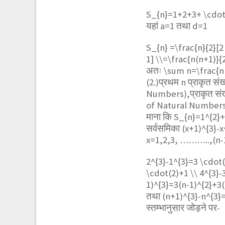
S_{n}=1+2+3+ \cdo
यहां a=1 तथा d=1
S_{n} =\frac{n}{2}[2
1] \\=\frac{n(n+1)}{
अतः
\sum n=\frac{n
(2.)प्रथम n प्राकृत 
Numbers),प्राकृत संख्
of Natural Numbers
माना कि
S_{n}=1^{2}+
सर्वसमिका
(x+1)^{3}-x
x=1,2,3, ………..,(n-1
2^{3}-1^{3}=3 \cdot(
\cdot(2)+1 \\ 4^{3}-3^{
1)^{3}=3(n-1)^{2}+3
तथा
(n+1)^{3}-n^{3}=
स्तम्भानुसार जोड़ने पर-