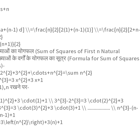
ts+n
 a+(n-1) d] \\=\frac{n}{2}[2(1)+(n-1)(1)] \\=\frac{n}{2}[2+n
2}
(n+1)}{2}
संख्याओं का योगफल (Sum of Squares of First n Natural
याओं के वर्गों के योगफल का सूत्र (Formula for Sum of Squares
)-
2^{2}+3^{2}+\cdots+n^{2}=\sum n^{2}
^{3}=3 x^{2}+3 x+1
),n रखने पर-
1)^{2}+3 \cdot(1)+1 \\ 3^{3}-2^{3}=3 \cdot(2)^{2}+3
3}=3 \cdot(3)^{2}+3 \cdot(3)+1 \\ .................. \\ n^{3}-(n-
(n-1)+1
3\left(n^{2}\right)+3(n)+1