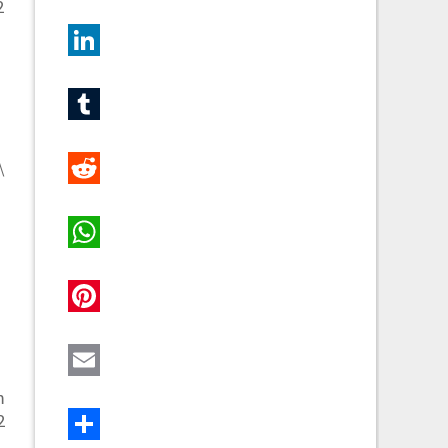
2
Twitter
LinkedIn
Tumblr
\
Reddit
WhatsApp
Pinterest
Email
m
2