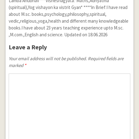
Lamba Anubhav ***Visheshagyata:*Maths,Adhyatma
(spiritual),Yog vishayon ka vistrit Gyan* ****In Brief:I have read
about M.sc. books,psychology,philosophy,spiritual,
vedic,religious,yoga,health and different many knowledgeable
books.I have about 23 years teaching experience upto M.sc.
,M.com.,English and science. Updated on 18.06.2026
Leave a Reply
Your email address will not be published. Required fields are
marked
*