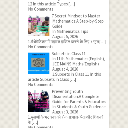
12 In this article Types
[…]
No Comments
7 Secret Mindset to Master
Mathematics:A Step-by-Step
Guide
In Mathematics Tips
August 5, 2026
1.मैथेमेटिक्स में महारत हासिल करने के लिए 7 गुप्त
[…]
No Comments
Subsets in Class 11
In 11th Mathematics(English),
JEE MAINS Maths(English)
August 4, 2026
1.Subsets in Class 11 In this
article Subsets in Class
[…]
No Comments
Preventing Youth
Disorientation:A Complete
Guide for Parents & Educators
In Students & Youth Guidence
August 3, 2026
1.युवाओं के भटकाव को रोकना:माता-पिता और शिक्षकों
के
[…]
No Comments