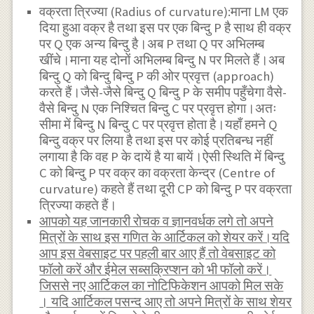
वक्रता त्रिज्या (Radius of curvature):माना LM एक
दिया हुआ वक्र है तथा इस पर एक बिन्दु P है साथ ही वक्र
पर Q एक अन्य बिन्दु है।अब P तथा Q पर अभिलम्ब
खींचे।माना यह दोनों अभिलम्ब बिन्दु N पर मिलते हैं।अब
बिन्दु Q को बिन्दु बिन्दु P की ओर प्रवृत्त (approach)
करते हैं।जैसे-जैसे बिन्दु Q बिन्दु P के समीप पहुँचेगा वैसे-
वैसे बिन्दु N एक निश्चित बिन्दु C पर प्रवृत्त होगा।अतः
सीमा में बिन्दु N बिन्दु C पर प्रवृत्त होता है।यहाँ हमने Q
बिन्दु वक्र पर लिया है तथा इस पर कोई प्रतिबन्ध नहीं
लगाया है कि वह P के दायें है या बायें।ऐसी स्थिति में बिन्दु
C को बिन्दु P पर वक्र का वक्रता केन्द्र (Centre of
curvature) कहते हैं तथा दूरी CP को बिन्दु P पर वक्रता
त्रिज्या कहते हैं।
आपको यह जानकारी रोचक व ज्ञानवर्धक लगे तो अपने
मित्रों के साथ इस गणित के आर्टिकल को शेयर करें।यदि
आप इस वेबसाइट पर पहली बार आए हैं तो वेबसाइट को
फॉलो करें और ईमेल सब्सक्रिप्शन को भी फॉलो करें।
जिससे नए आर्टिकल का नोटिफिकेशन आपको मिल सके
। यदि आर्टिकल पसन्द आए तो अपने मित्रों के साथ शेयर