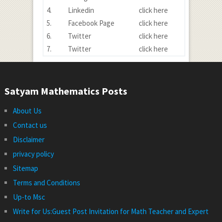
4.
Linkedin
click here
5.
Facebook Page
click here
6.
Twitter
click here
7.
Twitter
click here
Satyam Mathematics Posts
About Us
Contact us
Disclaimer
privacy policy
Sitemap
Terms and Conditions
Up-to Msc
Write for Us:Guest Post Invitation for Math Teacher and Expert