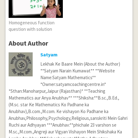
Homogeneous function
question with solution
About Author
Satyam
Lekhak Ke Baare Mein (About the Author)
**Satyam Narain Kumawat** **Website
Name:Satyam Mathematics**
*Owner:satyamcoachingcentre.in*
*Sthan:Manoharpur,Jaipur (Rajasthan)* **Teaching
Mathematics aur Anya Anubhav** ***Shiksha:**B.sc.,B.Ed.,
(M.sc. star Ke Mathematics Ko Padhane ka
Anubhav),B.com.,M.com. Ke vishayon Ko Padhane ka
Anubhav,Philosophy,Psychology,Religious,sanskriti Mein Gahri
Ruchi aur Adhyayan ***Anubhav:**phichale 23 varshon se
M.sc.,M.com.,Angreji aur Vigyan Vishayon Mein Shikshaka Ka