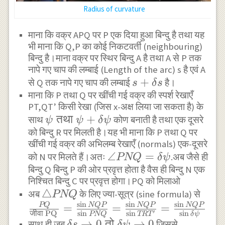
Radius of curvature
माना कि वक्र APQ पर P एक दिया हुआ बिन्दु है तथा यह
भी माना कि Q,P का कोई निकटवर्ती (neighbouring)
बिन्दु है।माना वक्र पर स्थिर बिन्दु A है तथा A से P तक
नापे गए चाप की लम्बाई (Length of the arc) s है एवं A
s+\delta{s}
+
से Q तक नापे गए चाप की लम्बाई
है।
s
δ
s
माना कि P तथा Q पर खींची गई वक्र की स्पर्श रेखाएँ
PT,QT’ किसी रेखा (जिस x-अक्ष लिया जा सकता है) के
\psi{\text{ तथा
तथा
+
साथ
कोण बनाती है तथा एक दूसरे
ψ
ψ
δ
ψ
को बिन्दु R पर मिलती है।यह भी माना कि P तथा Q पर
}}\psi+\delta{\psi}
खींची गई वक्र की अभिलम्ब रेखाएँ (normals) एक-दूसरे
\angle{PNQ}=\delta{
∠
=
को N पर मिलते हैं।अतः
.अब जैसे ही
PNQ
δ
ψ
बिन्दु Q बिन्दु P की ओर प्रवृत्त होता है वैस ही बिन्दु N एक
निश्चित बिन्दु C पर प्रवृत्त होगा।PQ को मिलाओ
\triangle{PNQ}
△
अब
के लिए ज्या-सूत्र (sine formula) से
PNQ
s
i
n
s
i
n
s
i
n
PQ
NQP
NQP
NQP
\frac{PQ}{\text{जीवा PQ
=
=
=
′
जीवा
PQ
s
i
n
s
i
n
s
i
n
PNQ
TR
T
δ
ψ
}}=\frac{\sin{NQP}}
\delta{s}\rightarrow{0}\text
→
0
तो
→
0
साथ ही जब
जिससे
δ
s
δ
ψ