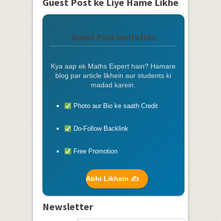
Guest Post ke Liye Hame Likhe
Guest Post Invitation
Kya aap ek Maths Expert hain? Hamare
blog par article likhein aur students ki
madad karein.
Photo aur Bio ke saath Credit
Do-Follow Backlink
Free Promotion
Abhi Likhein ✍️
Newsletter