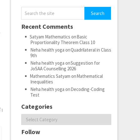
Recent Comments
ा
Satyam Mathematics
on
Basic
Proportionality Theorem Class 10
Neha health yoga
on
Quadrilateral in Class
9th
Neha health yoga
on
Suggestion for
JoSAA Counselling 2026
Mathematics Satyam
on
Mathematical
Inequalities
Neha health yoga
on
Decoding-Coding
Test
Categories
ं।
Categories
Follow