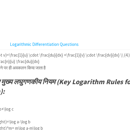
Logarithmic Differentiation Questions
t v)=\frac{1}{u} \cdot \frac{du}{dx} +\frac{1}{v} \cdot \frac{dv}{dx} \\ (4.)
rac{n}{u} \frac{du}{dx}
े पर ही अवकलन किया जाता है
मुख्य लघुगणकीय नियम (Key Logarithm Rules f
):
b+\log c
ight)=\log a-\log b
right)^m= m\log a-m\log b