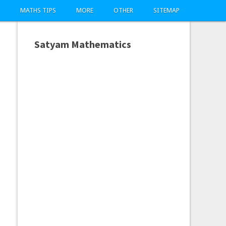
MATHS TIPS
MORE
OTHER
SITEMAP
Satyam Mathematics