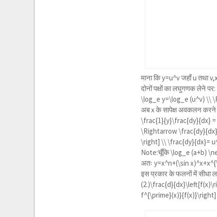
माना कि
y=u^v
जहाँ u तथा v,
दोनों पक्षों का लघुगणक लेने पर:
\log_e y=\log_e (u^v) \\ 
अब x के सापेक्ष अवकलन करने
\frac{1}{y}\frac{dy}{dx} =
\Rightarrow \frac{dy}{dx}=
\right] \\ \frac{dy}{dx}= u
Note:चूँकि
\log_e (a+b) \n
अतः
y=x^n+(\sin x)^x+x^{
इस प्रकार के फलनों में सीधा 
(2.)\frac{d}{dx}\left[f(x)\
f^{\prime}(x)}{f(x)}\right]