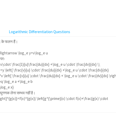
Logarithmic Differentiation Questions
x के फलन हैं।
\Rightarrow \log_e y=v\log_e u
 परः
 v\cdot \frac{1}{u}\frac{du}{dx} +\log_e u \cdot \frac{dv}{dx} \\
y \left[ \frac{v}{u} \cdot \frac{du}{dx} +\log_e u \cdot \frac{dv}{dx}
^v \left[ \frac{v}{u} \cdot \frac{du}{dx} + \log_e u \cdot \frac{dv}{dx} \rig
eq \log_e a +\log_e b
\log_e x}
लघुगणक लेना सम्भव नहीं है।
right]^{g(x)}=f(x)^{g(x)} \left[g^{\prime}(x) \cdot f(x)+\frac{g(x) \cdot