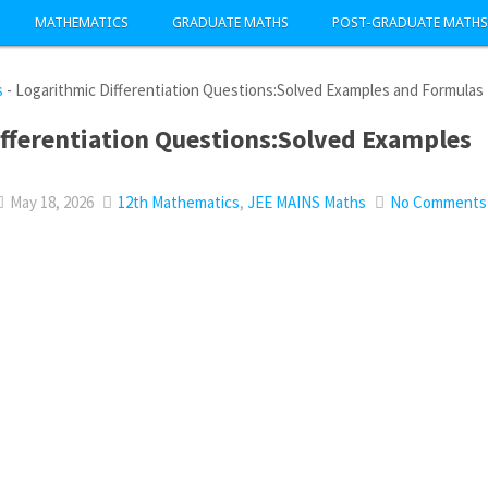
MATHEMATICS
GRADUATE MATHS
POST-GRADUATE MATHS
s
-
Logarithmic Differentiation Questions:Solved Examples and Formulas
fferentiation Questions:Solved Examples
May 18, 2026
12th Mathematics
,
JEE MAINS Maths
No Comments