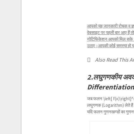
आपको यह जानकारी रोचक व ज्ञा
वेबसाइट पर पहली बार आए हैं 
नोटिफिकेशन आपको मिल सके।यद
उठाए।आपकी कोई समस्या हो या क
Also Read This Ar
2.लघुगणकीय अवक
Differentiation
जब फलन
\left[ f(x)\right]^
लघुगणक (Logarithm) लेते है
यदि फलन गुणनखण्डों का गुणनफल