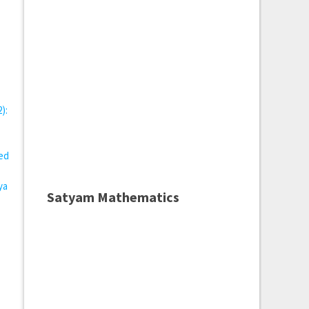
):
ved
ya
Satyam Mathematics