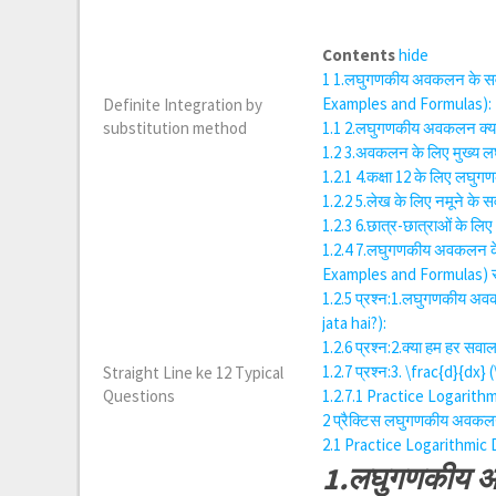
Contents
hide
1
1.लघुगणकीय अवकलन के सव
Examples and Formulas):
Definite Integration by
substitution method
1.1
2.लघुगणकीय अवकलन क्या 
1.2
3.अवकलन के लिए मुख्य ल
1.2.1
4.कक्षा 12 के लिए लघु
1.2.2
5.लेख के लिए नमूने के
1.2.3
6.छात्र-छात्राओं के ल
1.2.4
7.लघुगणकीय अवकलन के
Examples and Formulas) से सम
1.2.5
प्रश्न:1.लघुगणकीय अव
jata hai?):
1.2.6
प्रश्न:2.क्या हम हर सव
1.2.7
प्रश्न:3. \frac{d}{dx} (
Straight Line ke 12 Typical
Questions
1.2.7.1
Practice Logarithm
2
प्रैक्टिस लघुगणकीय अवकल
2.1
Practice Logarithmic 
1.लघुगणकीय अ