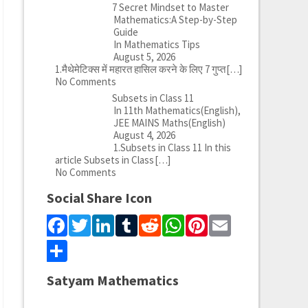
7 Secret Mindset to Master
Mathematics:A Step-by-Step
Guide
In Mathematics Tips
August 5, 2026
1.मैथेमेटिक्स में महारत हासिल करने के लिए 7 गुप्त
[…]
No Comments
Subsets in Class 11
In 11th Mathematics(English),
JEE MAINS Maths(English)
August 4, 2026
1.Subsets in Class 11 In this
article Subsets in Class
[…]
No Comments
Social Share Icon
Facebook
Twitter
LinkedIn
Tumblr
Reddit
WhatsApp
Pinterest
Email
Share
Satyam Mathematics