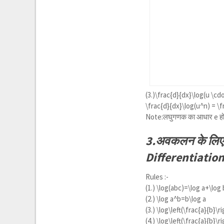
(3.)\frac{d}{dx}\log(u \cdo
\frac{d}{dx}\log(u^n) = \f
Note:लघुगणक का आधार e होन
3.अवकलन के लिए 
Differentiation
Rules :-
(1.)
\log(abc)=\log a+\log 
(2.)
\log a^b=b\log a
(3.)
\log\left(\frac{a}{b}\r
(4.)
\log\left(\frac{a}{b}\