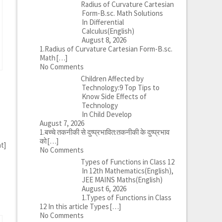
Radius of Curvature Cartesian
Form-B.sc. Math Solutions
In Differential
Calculus(English)
August 8, 2026
1.Radius of Curvature Cartesian Form-B.sc.
Math
[…]
No Comments
Children Affected by
Technology:9 Top Tips to
Know Side Effects of
Technology
In Child Develop
August 7, 2026
1.बच्चे तकनीकी से दुष्प्रभावित:तकनीकी के दुष्प्रभाव
को
[…]
ht]
No Comments
Types of Functions in Class 12
In 12th Mathematics(English),
JEE MAINS Maths(English)
August 6, 2026
1.Types of Functions in Class
12 In this article Types
[…]
No Comments