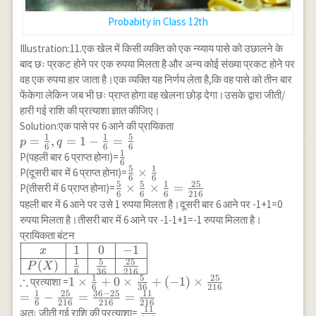
Probabity in Class 12th
Illustration:11.एक खेल में किसी व्यक्ति को एक न्य्याय पासे को उछालने के
बाद छः प्रकट होने पर एक रुपया मिलता है और अन्य कोई संख्या प्रकट होने पर
वह एक रुपया हार जाता है।एक व्यक्ति यह निर्णय लेता है,कि वह पासे को तीन बार
फेंकेगा लेकिन जब भी छः प्राप्त होगा वह खेलना छोड़ देगा।उसके द्वारा जीती/
हारी गई राशि की प्रत्याशा ज्ञात कीजिए।
Solution:एक पासे पर 6 आने की प्रायिकता
1
1
5
p=\frac{1}
=
,
=
1
−
=
p
q
6
6
6
1
{6}, q=1-
\frac{1}
P(पहली बार 6 प्राप्त होना)=
6
\frac{1}
5
1
{6}
\frac{5}
×
P(दूसरी बार में 6 प्राप्त होना)=
6
6
{6}=\frac{5}
5
5
1
25
{6}
\frac{5}{6}
×
×
=
P(तीसरी में 6 प्राप्त होना)=
6
6
6
216
{6}
\times
\times
पहली बार में 6 आने पर उसे 1 रुपया मिलता है।दूसरी बार 6 आने पर -1+1=0
\frac{1}
\frac{5}{6}
रुपया मिलता है।तीसरी बार में 6 आने पर -1-1+1=-1 रुपया मिलता है।
{6}
\times
प्रायिकता बंटन
\frac{1}
1
0
−
1
\begin{array}
x
{6}=\frac{25}
1
5
25
{|c|c|c|c|}
(
)
P
X
6
36
216
{216}
\hline x & 1
1
5
25
∴
\therefore
1 \times
1
×
+
0
×
+
(
−
1
)
×
प्रत्याशा =
6
36
216
& 0 & -1 \\
1
25
36
−
25
11
\frac{1}{6}+0
=
−
=
=
6
216
216
216
\hline P(X) &
\times \frac{5}
11
\frac{11}
अतः जीती गई राशि की प्रत्याशा=