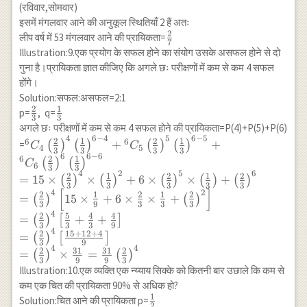
(रविवार,सोमवार)
इसमें मंगलवार आने की अनुकूल स्थितियाँ 2 हैं अतः
2
\frac{2}
लीप वर्ष में 53 मंगलवार आने की प्रायिकता=
7
{7}
Illustration:9.एक प्रयोग के सफल होने का संयोग उसके असफल होने से दो
गुना है।प्रायिकता ज्ञात कीजिए कि अगले छः परीक्षणों में कम से कम 4 सफल
होंगे।
Solution:सफल:असफल=2:1
2
1
\frac{2}
\frac{1}
p=
, q=
3
3
{3}
{3}
अगले छः परीक्षणों में कम से कम 4 सफल होने की प्रायिकता=P(4)+P(5)+P(6)
4
6
−
4
5
6
−
5
{}^6 C_4 \left(\frac{2}
2
1
2
1
6
6
+
+
=
(
)
(
)
(
)
(
)
C
C
4
5
3
3
3
3
{3}\right)^4\left(\frac{1}
6
6
−
6
2
1
6
(
)
(
)
C
6
3
3
{3}\right)^{6-4}+{}^6 C_5
4
2
5
6
2
1
2
1
2
=
15
×
×
+
6
×
×
+
(
)
(
)
(
)
(
)
(
)
\left(\frac{2}{3}\right)^5
3
3
3
3
3
[
]
4
2
2
1
2
1
2
=
15
×
+
6
×
×
+
(
)
(
)
\left(\frac{1}{3}\right)^{6-5} +
3
9
3
3
3
{}^6 C_6 \left(\frac{2}
4
2
5
4
4
=
+
+
(
)
[
]
3
3
3
9
{3}\right)^6\left(\frac{1}
4
2
15
+
12
+
4
=
(
)
[
]
{3}\right)^{6-6} \\ =15 \times
3
9
4
4
2
31
31
2
=
×
=
(
)
(
)
\left(\frac{2}{3}\right)^4
3
9
9
3
Illustration:10.एक व्यक्ति एक न्य्याय सिक्के को कितनी बार उछाले कि कम से
\times\left(\frac{1}
कम एक चित की प्रायिकता 90% से अधिक हो?
{3}\right)^2+6
1
\frac{1}
Solution:चित आने की प्रायिकता p=
\times\left(\frac{2}{3}\right)^5
2