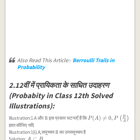
Also Read This Article:-
Berroulli Trails in
Probability
2.12वीं में प्रायिकता के साधित उदाहरण
(Probabity in Class 12th Solved
Illustrations):
B
P(A) \neq 0,
(
)

=
0
,
Illustration:1.A और B इस प्रकार घटनाएँ हैं कि
(
)
P
A
P
A
P\left(\frac{B}
ज्ञात कीजिए यदि
{A}\right)
Illustration:1(i).A,समुच्चय B का उपसमुच्चय है
A \subset B \\ A \cap
⊂
Solution:
A
B