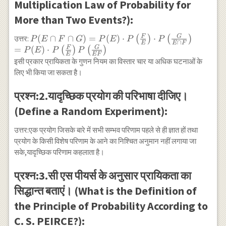
Multiplication Law of Probability for
More than Two Events?):
F
G
P(E \cap F
(
∩
∩
)
=
(
)
⋅
⋅
उत्तर:
(
)
(
)
P
E
F
G
P
E
P
P
∩
E
E
F
\cap G)=P(E)
F
G
=
(
)
⋅
(
)
(
)
P
E
P
P
E
EF
\cdot
इसी प्रकार प्रायिकता के गुणन नियम का विस्तार चार या अधिक घटनाओं के
P\left(\frac{F}
लिए भी किया जा सकता है।
{E}\right)
\cdot
प्रश्न:2.यादृच्छिक प्रयोग की परिभाषा दीजिए।
P\left(\frac{G}
(Define a Random Experiment):
{E \cap F
}\right) \\
उत्तर:एक प्रयोग जिसके बारे में सभी सम्भव परिणाम पहले से ही ज्ञात हों तथा
=P(E) \cdot
प्रयोग के किसी विशेष परिणाम के आने का निश्चित अनुमान नहीं लगाया जा
P\left(\frac{F}
सके,यादृच्छिक परिणाम कहलाता है।
{E}\right)
P\left(\frac{G}
प्रश्न:3.सी एस पीयर्स के अनुसार प्रायिकता का
{E F}\right)
सिद्धान्त बताएं। (What is the Definition of
the Principle of Probability According to
C. S. PEIRCE?):