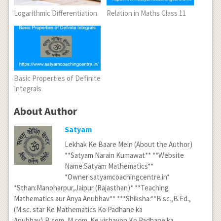
Logarithmic Differentiation
Relation in Maths Class 11
Basic Properties of Definite
Integrals
About Author
Satyam
Lekhak Ke Baare Mein (About the Author)
**Satyam Narain Kumawat** **Website
Name:Satyam Mathematics**
*Owner:satyamcoachingcentre.in*
*Sthan:Manoharpur,Jaipur (Rajasthan)* **Teaching
Mathematics aur Anya Anubhav** ***Shiksha:**B.sc.,B.Ed.,
(M.sc. star Ke Mathematics Ko Padhane ka
Anubhav),B.com.,M.com. Ke vishayon Ko Padhane ka