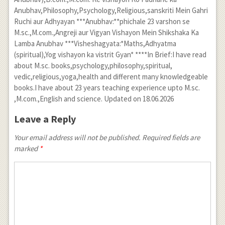
Anubhav,Philosophy,Psychology,Religious,sanskriti Mein Gahri
Ruchi aur Adhyayan ***Anubhav:**phichale 23 varshon se
M.sc.,M.com.,Angreji aur Vigyan Vishayon Mein Shikshaka Ka
Lamba Anubhav ***Visheshagyata:*Maths,Adhyatma
(spiritual),Yog vishayon ka vistrit Gyan* ****In Brief:I have read
about M.sc. books,psychology,philosophy,spiritual,
vedic,religious,yoga,health and different many knowledgeable
books.I have about 23 years teaching experience upto M.sc.
,M.com.,English and science. Updated on 18.06.2026
Leave a Reply
Your email address will not be published. Required fields are
marked
*