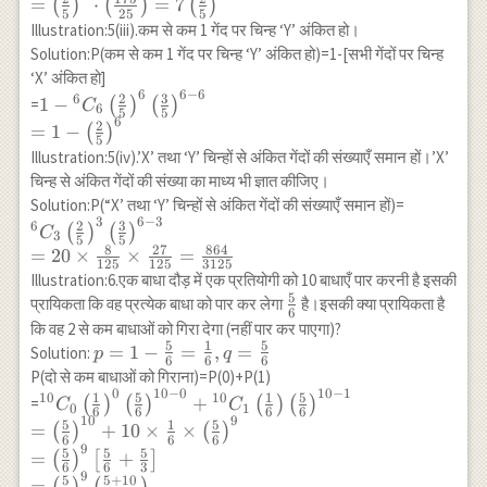
=
⋅
=
7
(
)
(
)
(
)
{5}\right)^{6-2} \\
5
25
5
Illustration:5(iii).कम से कम 1 गेंद पर चिन्ह ‘Y’ अंकित हो।
=\left(\frac{2}
Solution:P(कम से कम 1 गेंद पर चिन्ह ‘Y’ अंकित हो)=1-[सभी गेंदों पर चिन्ह
{5}\right)^6+6\left(\frac{3}
‘X’ अंकित हो]
{5}\right) \times\left(\frac{2}
6
6
−
6
1-{}^6 C_6\left(\frac{2}
2
3
6
1
−
=
(
)
(
)
{5}\right)^5+15
C
6
5
5
{5}\right)^6\left(\frac{3}
6
\times\left(\frac{3}
2
=
1
−
(
)
5
{5}\right)^{6-6} \\ =1-
{5}\right)^2 \times
Illustration:5(iv).’X’ तथा ‘Y’ चिन्हों से अंकित गेंदों की संख्याएँ समान हों।’X’
\left(\frac{2}{5}\right)^6
\left(\frac{2}{5}\right)^4 \\
चिन्ह से अंकित गेंदों की संख्या का माध्य भी ज्ञात कीजिए।
=\left(\frac{2}
{}^6
Solution:P(“X’ तथा ‘Y’ चिन्हों से अंकित गेंदों की संख्याएँ समान हों)=
{5}\right)^4\left[\left(\frac{2}
3
6
−
3
C_3\left(
2
3
6
(
)
(
)
C
3
{5}\right)^2+6 \times
5
5
{5}\right
8
27
864
=
20
×
×
=
\frac{3}{5} \times \frac{2}
125
125
3125
\left(\fr
Illustration:6.एक बाधा दौड़ में एक प्रतियोगी को 10 बाधाएँ पार करनी है इसकी
{5}+15 \times\left(\frac{3}
{5}\right
5
\frac{5}
प्रायिकता कि वह प्रत्येक बाधा को पार कर लेगा
है।इसकी क्या प्रायिकता है
{5}\right)^2\right] \\
6
\\ =20 \
{6}
कि वह 2 से कम बाधाओं को गिरा देगा (नहीं पार कर पाएगा)?
=\left(\frac{2}
\frac{8}
5
1
5
p=1-\frac{5}
=
1
−
=
,
=
Solution:
p
q
{5}\right)^4\left[\frac{4}
\times \f
6
6
6
{6}=\frac{1}
P(दो से कम बाधाओं को गिराना)=P(0)+P(1)
{25}+\frac{36}
{125}=\f
0
10
−
0
10
−
1
{6},
{ }^{10} C_0 \left(\frac{1}
1
5
1
5
10
10
{25}+\frac{135}{25}\right] \\
+
=
(
)
(
)
(
)
(
)
C
C
{3125}
0
1
6
6
6
6
q=\frac{5}
{6}\right)^0\left(\frac{5}
10
9
=\left(\frac{2}{5}\right)^4
5
1
5
=
+
10
×
×
(
)
(
)
{6}
6
6
6
{6}\right)^{10-0}+{ }^{10}
\cdot\left(\frac{175}
9
5
5
5
=
+
(
)
[
]
C_1 \left(\frac{1}
6
6
3
{25}\right)=7 \left(\frac{2}
9
5
5
+
10
=