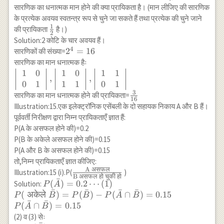
\times 0.30} \\ =\frac{\frac{0.28}{2}}
सारणिक का धनात्मक मान होने की क्या प्रायिकता है। (मान लीजिए की सारणिक
{\frac{0.28}{2}+\frac{0.30}{2}}=\frac{0.28}
के प्रत्येक अवयव स्वतन्त्र रूप से चुने जा सकते हैं तथा प्रत्येक की चुने जाने
{0.58} \\ \Rightarrow P\left(\frac{E_1}
1
\frac{1}
की प्रायिकता
है।)
{E}\right)=\frac{14}{29}
2
{2}
Solution:2 कोटि के चार अवयव हैं।
4
2^4=16
2
=
16
सारणिकों की संख्या=
सारणिक का मान धनात्मक हैः
1
0
1
0
1
1
\left|\begin{array}{ll} 1 & 0 \\ 0 & 1
,
,
\end{array}\right|,\left|\begin{array}
0
1
1
1
0
1
3
{ll} 1 & 0 \\ 1 & 1
\frac{3}
सारणिक का मान धनात्मक होने की प्रायिकता=
16
\end{array}\right|,\left|\begin{array}
{16}
Illustration:15.एक इलेक्ट्रॉनिक एसेंबली के दो सहायक निकाय A और B हैं।
{ll} 1 & 1 \\ 0 & 1 \end{array}\right|
पूर्ववर्ती निरीक्षण द्वारा निम्न प्रायिकताएँ ज्ञात हैं:
P(A के असफल होने की)=0.2
P(B के अकेले असफल होने की)=0.15
P(A और B के असफल होने की)=0.15
तो,निम्न प्रायिकताएँ ज्ञात कीजिए:
A
असफल
\frac{\text{A
Illustration:15 (i).P(
)
B
असफल
हो
चुकी
हो
ˉ
असफल}}
P(\bar{A})=0.2
(
)
=
0.2
⋯
(
1
)
Solution:
P
A
ˉ
ˉ
ˉ
ˉ
{\text{B
\cdots(1) \\ P(\text {
(
अकेले
)
=
(
)
−
(
∩
)
=
0.15
P
B
P
B
P
A
B
ˉ
ˉ
असफल हो चुकी
अकेले }
(
∩
)
=
0.15
P
A
B
हो}}
\bar{B})=P(\bar{B})-
(2) व (3) सेः