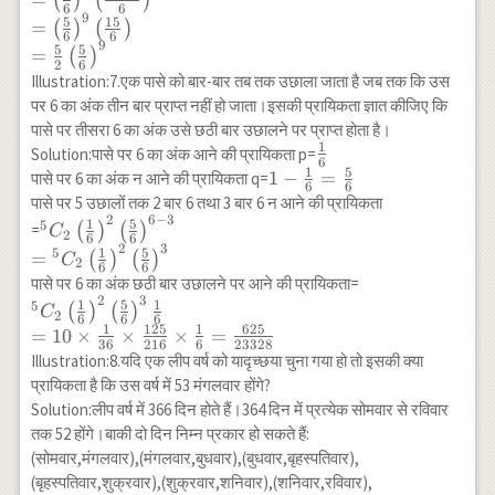
(
)
(
)
{6}\right)\left(\frac{5}
{5}\right)^4
6
6
9
5
15
=
{6}\right)^{10-1} \\
(
)
(
)
6
6
9
=\left(\frac{5}
5
5
=
(
)
2
6
{6}\right)^{10}+10 \times
Illustration:7.एक पासे को बार-बार तब तक उछाला जाता है जब तक कि उस
\frac{1}{6} \times
पर 6 का अंक तीन बार प्राप्त नहीं हो जाता।इसकी प्रायिकता ज्ञात कीजिए कि
\left(\frac{5}{6}\right)^9 \\
पासे पर तीसरा 6 का अंक उसे छठी बार उछालने पर प्राप्त होता है।
=\left(\frac{5}
1
\frac{1}
Solution:पासे पर 6 का अंक आने की प्रायिकता p=
6
{6}\right)^9\left[\frac{5}
1
5
{6}
1-\frac{1}
1
−
=
पासे पर 6 का अंक न आने की प्रायिकता q=
{6}+\frac{5}{3}\right] \\
6
6
{6}=\frac{5}
पासे पर 5 उछालों तक 2 बार 6 तथा 3 बार 6 न आने की प्रायिकता
=\left(\frac{5}
2
6
−
3
{6}
{}^5 C_2 \left(\frac{1}
1
5
5
=
(
)
(
)
C
{6}\right)^9\left(\frac{5+10}
2
6
6
{6}\right)^2\left(\frac{5}
2
3
1
5
5
=
(
)
(
)
{6}\right) \\ =\left(\frac{5}
C
2
6
6
{6}\right)^{6-3} \\ =
{6}\right)^9\left(\frac{15}
{}^5 C_2\left(\
पासे पर 6 का अंक छठी बार उछालने पर आने की प्रायिकता=
{}^5 C_2 \left(\frac{1}
2
3
{6}\right) \\ =\frac{5}
{6}\right)^2\le
1
5
1
5
(
)
(
)
C
2
{6}\right)^2\left(\frac{5}
6
6
6
{2}\left(\frac{5}{6}\right)^9
{6}\right)^3 \f
1
125
1
625
=
10
×
×
×
=
{6}\right)^3
36
216
6
23328
\\ =10 \times 
Illustration:8.यदि एक लीप वर्ष को यादृच्छया चुना गया हो तो इसकी क्या
{36} \times \f
प्रायिकता है कि उस वर्ष में 53 मंगलवार होंगे?
{216} \times \f
Solution:लीप वर्ष में 366 दिन होते हैं।364 दिन में प्रत्येक सोमवार से रविवार
{6}=\frac{625
तक 52 होंगे।बाकी दो दिन निम्न प्रकार हो सकते हैं:
(सोमवार,मंगलवार),(मंगलवार,बुधवार),(बुधवार,बृहस्पतिवार),
(बृहस्पतिवार,शुक्रवार),(शुक्रवार,शनिवार),(शनिवार,रविवार),