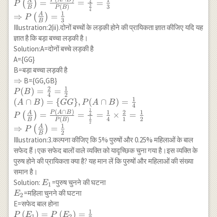
1
A
=
=
=
(
)
4
P
3
(
)
3
{B}\right)=\frac{P(A
B
P
B
4
1
A
⇒
=
(
)
P
\cap B)}
3
B
Illustration:2(ii).दोनों बच्चों के लड़की होने की प्रायिकता ज्ञात कीजिए यदि यह
{P(B)}=\frac{\frac{1}
ज्ञात है कि बड़ा बच्चा लड़की है।
{4}}{\frac{3}
Solution:A=दोनों बच्चे लड़की है
{4}}=\frac{1}{3} \\
A={GG}
\Rightarrow
P\left(\frac{A}
B=बड़ा बच्चा लड़की है
{B}\right)=\frac{1}
\Rightarrow
⇒
B={GG,GB}
2
1
{3}
P(B)=\frac{2}
(
)
=
=
P
B
4
2
1
{4}=\frac{1}{2} \\ (A
(
∩
)
=
{
}
,
(
∩
)
=
A
B
GG
P
A
B
4
\cap B)=\{G G\},
1
(
∩
)
1
2
1
P
A
B
A
=
=
=
×
=
(
)
4
P
1
(
)
4
1
2
B
P
B
P(A \cap B)=\frac{1}
2
1
A
⇒
=
(
)
P
{4} \\ P\left(\frac{A}
2
B
Illustration:3.कल्पना कीजिए कि 5% पुरुषों और 0.25% महिलाओं के बाल
{B}\right) =\frac{P(A
सफेद हैं।एक सफेद बालों वाले व्यक्ति को यादृच्छिक चुना गया है।इस व्यक्ति के
\cap B)}
पुरुष होने की प्रायिकता क्या है? यह मान लें कि पुरुषों और महिलाओं की संख्या
{P(B)}=\frac{\frac{1}
समान है।
{4}}{\frac{1}
E_1
Solution:
=पुरुष चुनने की घटना
{2}}=\frac{1}{4}
E
1
E_2
\times \frac{2}
=महिला चुनने की घटना
E
2
{1}=\frac{1}{2} \\
E=सफेद बाल होना
1
\Rightarrow
P\left(E_1\right)=P\left(E_2\right)=\frac{1}
(
)
=
(
)
=
P
E
P
E
1
2