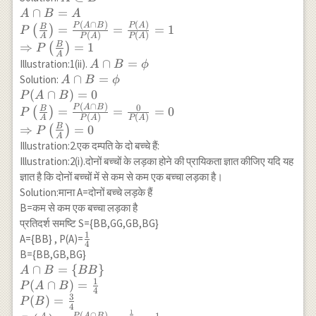
B=A \\
∩
=
A
B
A
P\left(\frac{B}
(
∩
)
(
)
P
A
B
P
A
B
=
=
=
1
(
)
P
(
)
(
)
A
P
A
P
A
{A}\right)=\frac{P(A
B
⇒
=
1
(
)
P
\cap B)}
A
A \cap
∩
=
Illustration:1(ii).
A
B
ϕ
{P(A)}=\frac{P(A)}
B=\phi
A \cap B=\phi \\
∩
=
Solution:
A
B
ϕ
{P(A)}=1 \\
P(A \cap B)=0 \\
(
∩
)
=
0
P
A
B
\Rightarrow
P\left(\frac{B}
(
∩
)
0
P
A
B
B
=
=
=
0
(
)
P
P\left(\frac{B}
(
)
(
)
A
P
A
P
A
{A}\right)=\frac{P(A
B
⇒
=
0
(
)
{A}\right)=1
P
\cap B)}
A
Illustration:2.एक दम्पति के दो बच्चे हैं:
{P(A)}=\frac{0}
Illustration:2(i).दोनों बच्चों के लड़का होने की प्रायिकता ज्ञात कीजिए यदि यह
{P(A)}=0 \\
ज्ञात है कि दोनों बच्चों में से कम से कम एक बच्चा लड़का है।
\Rightarrow
Solution:माना A=दोनों बच्चे लड़के हैं
P\left(\frac{B}
B=कम से कम एक बच्चा लड़का है
{A}\right)=0
प्रतिदर्श समष्टि S={BB,GG,GB,BG}
1
\frac{1}
A={BB} , P(A)=
4
{4}
B={BB,GB,BG}
A \cap B=\{B B\} \\
∩
=
{
}
A
B
BB
1
P(A \cap B)=\frac{1}
(
∩
)
=
P
A
B
4
{4} \\ P(B)=\frac{3}
3
(
)
=
P
B
4
{4} \\ P\left(\frac{A}
1
(
∩
)
P
A
B