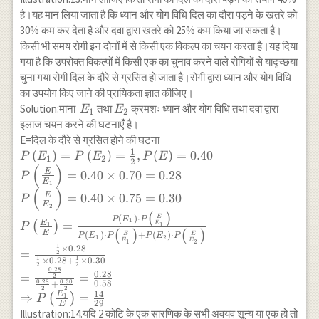
\Rightarrow P\left(\frac{E_3}{A}\right)=\frac{8}
है।यह मान लिया जाता है कि ध्यान और योग विधि दिल का दौरा पड़ने के खतरे को
30% कम कर देता है और दवा द्वारा खतरे को 25% कम किया जा सकता है।
किसी भी समय रोगी इन दोनों में से किसी एक विकल्प का चयन करता है।यह दिया
गया है कि उपरोक्त विकल्पों में किसी एक का चुनाव करने वाले रोगियों से यादृच्छया
चुना गया रोगी दिल के दौरे से ग्रसित हो जाता है।रोगी द्वारा ध्यान और योग विधि
का उपयोग किए जाने की प्रायिकता ज्ञात कीजिए।
E_1
E_2
Solution:माना
तथा
क्रमशः ध्यान और योग विधि तथा दवा द्वारा
E
E
1
2
इलाज चयन करने की घटनाएँ है।
E=दिल के दौरे से ग्रसित होने की घटना
1
P\left(E_1\right)=P\left(E_2\right)=\frac{1}
(
)
=
(
)
=
,
(
)
=
0.40
P
E
P
E
P
E
1
2
2
(
)
{2}, P(E)=0.40 \\ P\left(\frac{E}
E
=
0.40
×
0.70
=
0.28
P
E
{E_1}\right)=0.40 \times 0.70=0.28 \\
1
(
)
E
=
0.40
×
0.75
=
0.30
P
P\left(\frac{E}{E_2}\right)=0.40 \times
E
2
0.75=0.30 \\ P\left(\frac{E_1}{E}\right)=
(
)
E
(
)
⋅
P
E
P
1
E
=
E
(
)
1
1
P
\frac{P\left(E_1\right) \cdot P\left(\frac{E}
E
(
)
(
)
E
E
(
)
⋅
+
(
)
⋅
P
E
P
P
E
P
1
2
E
E
1
2
{E_1}\right)}{P\left(E_1\right) \cdot
1
×
0.28
=
2
P\left(\frac{E}{E_1}\right)
1
1
×
0.28
+
×
0.30
2
2
0.28
+P\left(E_2\right) \cdot P\left(\frac{E}
0.28
=
=
2
0.28
0.30
0.58
+
{E_2}\right)} \\ =\frac{\frac{1}{2} \times
2
2
14
E
⇒
=
(
)
1
P
0.28}{\frac{1}{2} \times 0.28+\frac{1}{2}
29
E
Illustration:14.यदि 2 कोटि के एक सारणिक के सभी अवयव शून्य या एक हो तो