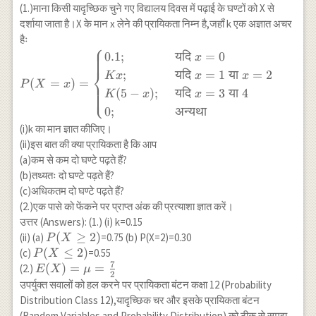
(1.)माना किसी यादृच्छिक चुने गए विद्यालय दिवस में पढ़ाई के घण्टों को X से
{13}
दर्शाया जाता है।X के मान x लेने की प्रायिकता निम्न है,जहाँ k एक अज्ञात अचर
हैः
⎧
P(X=x)=
0.1
;
यदि
=
0
x
\begin{cases}0.1;
⎨
;
यदि
=
1
या
=
2
K
x
x
x
(
=
)
=
& \text { यदि }
P
X
x
⎩
(
5
−
)
;
यदि
=
3
या
4
K
x
x
x=0 \\ K x ; &
0
;
अन्यथा
\text { यदि } x=1
\text { या } x=2
(i)k का मान ज्ञात कीजिए।
\\ K(5-x) ; &
(ii)इस बात की क्या प्रायिकता है कि आप
\text { यदि } x=3
(a)कम से कम दो घण्टे पढ़ते हैं?
\text { या } 4 \\
(b)तथ्यतः दो घण्टे पढ़ते हैं?
0 ; & \text {
(c)अधिकतम दो घण्टे पढ़ते हैं?
अन्यथा
(2.)एक पासे को फेंकने पर प्राप्त अंक की प्रत्याशा ज्ञात करें।
}\end{cases}
उत्तर (Answers): (1.) (i) k=0.15
P(X
(
≥
2
)
(ii) (a)
=0.75 (b) P(X=2)=0.30
P
X
\geq
P(X
(
≤
2
)
(c)
=0.55
P
X
7
2)
\leq
E(X)=\mu=\frac{7}
(
)
=
=
(2.)
E
X
μ
2
2)
{2}
उपर्युक्त सवालों को हल करने पर प्रायिकता बंटन कक्षा 12 (Probability
Distribution Class 12),यादृच्छिक चर और इसके प्रायिकता बंटन
(Random Variables and Probability Distribution) को ठीक से समझ