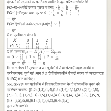
\frac{1}
दो पासों को उछालने पर प्रतिदर्श समष्टि के कुल परिणाम=6×6=36
{8}+\frac{3}
{6}
5
5
25
\frac{5}{6}
×
=
P(X=0)=P(कोई छक्का प्राप्त न होना))=
{8}=\frac{12}
6
6
36
=\frac{5}
1
5
5
1
\times
\frac{1}{6}
×
+
×
P(X=1)=P(एक छक्का प्राप्त होना)=
{8}=\frac{3}{2} \\
6
6
6
6
{6}
\frac{5}
10
\times
=
\Rightarrow \text { माध्य
36
{6}=\frac{25}
\frac{5}
1
1
\frac{1}{6}
×
P(X=2)=P(दो छक्के प्राप्त होना)=
} (\mu)=\frac{3}
6
6
{36}
{6}+\frac{5}
1
\times
=
{2}=1.5
36
{6} \times
\frac{1}{6}
X का प्रायिकता बंटन है:
\frac{1}{6}
\\=\frac{1}
0
1
2
\begin{array}
X
\\=\frac{10}
{36}
25
10
1
{|c|c|c|c|}
(
)
P
X
36
36
36
{36}
\hline X & 0
\mu=E(X)=\Sigma
=
(
)
=
Σ
X की प्रत्याशा
μ
E
X
p
x
i
i
& 1 & 2 \\
25
10
1
p_i x_i \\ =0
=
0
×
+
1
×
+
2
×
36
36
36
\hline P(X) &
\times \frac{25}
10
2
12
1
=
+
=
=
36
36
36
3
\frac{25}{36}
{36}+1 \times
Illustration:12.प्रथम छः धन पूर्णांकों में से दो संख्याएँ यादृच्छया (बिना
& \frac{10}
\frac{10}{36}+2
प्रतिस्थापन) चुनी गई।मान लें X दोनों संख्याओं में से बड़ी संख्या को व्यक्त करता
{36} &
\times \frac{1}{36}
है।E(X) ज्ञात कीजिए।
\frac{1}{36}
\\ =\frac{10}
Solution:छः धन पूर्णांकों में से बिना प्रतिस्थापन के दो संख्याओं के चुनने की
\\ \hline
{36}+\frac{2}
प्रतिदर्श समष्टि={(1,2),(1,3),(1,4),(1,5),(1,6),(2,1),(2,3),(2,4),(2,5),
\end{array}
{36}=\frac{12}
(2,6),(3,1), (3,2),(3,4),(3,5),(3,6),(4,1),(4,2),(4,5),(4,6),(5,1),(5,2),
{36}=\frac{1}{3}
(5,3),(5,5),(5,6),(6,1),(6,2),(,6,3),(6,4),(6,5)}
कुल परिणाम=30
2