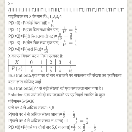
\\ \hline
S=
P(X) &
{HHHH,HHHT,HHTH,HTHH,THHH,HHTT,HTHT,HTTH,THTH,TTHH,
\frac{1}{8}
यादृच्छिक चर X के मान हैं:0,1,2,3,4
& \frac{3}
1
\frac{1}
P(X=0)=P(कोई चित नहीं)=
16
{8} &
4
1
{16}
\frac{4}
=
P(X=1)=P(एक चित तथा तीन पट)=
16
4
\frac{3}{8}
6
3
{16}=\frac{1}
\frac{6}
=
P(X=2)=P(दो चित तथा दो पट)=
& \frac{1}
16
8
{4}
4
1
{16}=\frac{3}
\frac{4}
=
P(X=3)=P(तीन चित तथा एक पट)=
{8} \\ \hline
16
4
{8}
1
{16}=\frac{1}
\frac{1}
P(X=4)=P(चारों चित)=
\end{array}
16
{4}
{16}
X का प्रायिकता बंटन निम्न प्रकार है:
0
1
2
3
4
\begin{array}
X
1
1
3
1
1
{|c|c|c|c|c|c|}
(
)
P
x
16
4
8
4
16
\hline X & 0
Illustration:5.एक पासा दो बार उछालने पर सफलता की संख्या का प्रायिकता
& 1 & 2 & 3
बंटन ज्ञात कीजिए जहाँ
& 4 \\ \hline
Illustration:5(i).’4 से बड़ी संख्या’ को एक सफलता माना गया है।
P(x) &
Solution:एक पासे को दो बार उछालने पर प्रतिदर्श समष्टि के कुल
\frac{1}{16}
परिणाम=6×6=36
& \frac{1}
पासे पर 4 से अधिक संख्या=5,6
{4} &
2
1
\frac{2}
=
P(पासे पर 4 से अधिक संख्या आना)=
6
3
\frac{3}{8}
1
2
{6}=\frac{1}
1-\frac{1}
1
−
=
P(पासे पर 4 से अधिक संख्या न आना)=
3
3
& \frac{1}
{3}
2
2
4
{3}=\frac{2}
\frac{2}
×
=
P(X=0)=P(पासे पर दोनों बार 5,6 न आना)=
{4} &
3
3
9