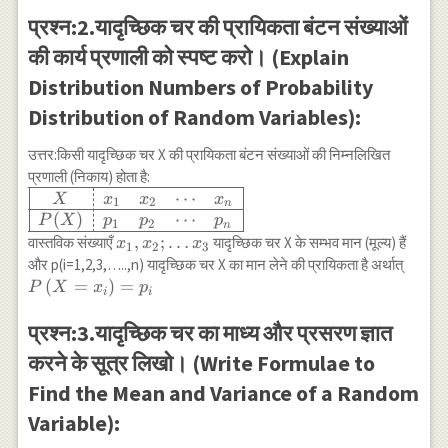
प्रश्न:2.यादृच्छिक चर की प्रायिकता बंटन संख्याओं
की कार्य प्रणाली को स्पष्ट करो। (Explain
Distribution Numbers of Probability
Distribution of Random Variables):
उत्तर:किसी यादृच्छिक चर X की प्रायिकता बंटन संख्याओं की निम्नलिखित
प्रणाली (निकाय) होता है:
⋯
\begin{array}
X
x
x
x
1
2
n
{|c:cccc|}
(
)
⋯
P
X
p
p
p
1
2
n
\hline X &
x_1,
,
;
…
वास्तविक संख्याएँ
यादृच्छिक चर X के सम्भव मान (मूल्य) हैं
x
x
x
1
2
3
x_1 & x_2 &
x_2 ;
P\lef
और p(i=1,2,3,…..,n) यादृच्छिक चर X का मान लेने की प्रायिकता है अर्थात्
\cdots & x_n
\ldots
(
=
)
=
P
X
x
p
i
i
\\ \hline
x_3
P(X) & p_1 &
प्रश्न:3.यादृच्छिक चर का माध्य और प्रसरण ज्ञात
p_2 & \cdots
करने के सूत्र लिखो। (Write Formulae to
& p_n \\
\hline
Find the Mean and Variance of a Random
\end{array}
Variable):