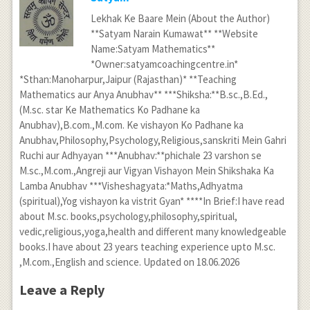
Lekhak Ke Baare Mein (About the Author)
**Satyam Narain Kumawat** **Website
Name:Satyam Mathematics**
*Owner:satyamcoachingcentre.in*
*Sthan:Manoharpur,Jaipur (Rajasthan)* **Teaching
Mathematics aur Anya Anubhav** ***Shiksha:**B.sc.,B.Ed.,
(M.sc. star Ke Mathematics Ko Padhane ka
Anubhav),B.com.,M.com. Ke vishayon Ko Padhane ka
Anubhav,Philosophy,Psychology,Religious,sanskriti Mein Gahri
Ruchi aur Adhyayan ***Anubhav:**phichale 23 varshon se
M.sc.,M.com.,Angreji aur Vigyan Vishayon Mein Shikshaka Ka
Lamba Anubhav ***Visheshagyata:*Maths,Adhyatma
(spiritual),Yog vishayon ka vistrit Gyan* ****In Brief:I have read
about M.sc. books,psychology,philosophy,spiritual,
vedic,religious,yoga,health and different many knowledgeable
books.I have about 23 years teaching experience upto M.sc.
,M.com.,English and science. Updated on 18.06.2026
Leave a Reply