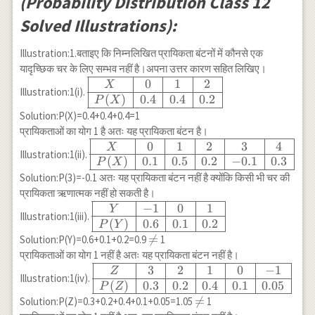
(Probability Distribution Class 12
Solved Illustrations):
Illustration:1.बताइए कि निम्नलिखित प्रायिकता बंटनों में कौनसे एक
यादृच्छिक चर के लिए सम्भव नहीं है।अपना उत्तर कारण सहित लिखिए।
0
1
2
\begin{array}
X
Illustration:1(i).
{|c|c|c|c|}
(
)
0.4
0.4
0.2
P
X
\hline X & 0
Solution:P(X)=0.4+0.4+0.4=1
& 1 & 2 \\
प्रायिकताओं का योग 1 है अतः यह प्रायिकता बंटन है।
\hline P(X) &
0
1
2
3
4
\begin{array}
X
Illustration:1(ii).
0.4 & 0.4 &
{|c|c|c|c|c|c|}
(
)
0.1
0.5
0.2
−
0.1
0.3
P
X
0.2 \\ \hline
\hline X & 0
Solution:P(3)=-0.1 अतः यह प्रायिकता बंटन नहीं है क्योंकि किसी भी चर की
\end{array}
& 1 & 2 & 3
प्रायिकता ऋणात्मक नहीं हो सकती है।
& 4 \\ \hline
−
1
0
1
\begin{array}
Y
Illustration:1(iii).
P(X) & 0.1 &
{|c|c|c|c|}
(
)
0.6
0.1
0.2
P
Y
0.5 & 0.2 &
\hline Y & -1
\neq

=
Solution:P(Y)=0.6+0.1+0.2=0.9
1
-0.1 & 0.3 \\
& 0 & 1 \\
प्रायिकताओं का योग 1 नहीं है अतः यह प्रायिकता बंटन नहीं है।
\hline
\hline P(Y) &
3
2
1
0
−
1
\begin{array}
Z
Illustration:1(iv).
\end{array}
0.6 & 0.1 &
{|c|c|c|c|c|c|}
(
)
0.3
0.2
0.4
0.1
0.05
P
Z
0.2 \\ \hline
\hline Z & 3
\neq

=
Solution:P(Z)=0.3+0.2+0.4+0.1+0.05=1.05
1
\end{array}
& 2 & 1 & 0