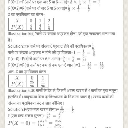
{3}
1
2
4
{3}
2 \times
2
×
×
=
P(X=1)=P(पासे पर एक बार 5 या 6 आना)=
\frac{1}{16}
3
3
9
\times
1
1
1
\frac{1}{3}
\frac{1}{3}
×
=
P(X=2)=P(पासे पर दो बार 5 या 6 आना)=
\\ \hline
3
3
9
\frac{2}
\times
\times
X का प्रायिकता का बंटन=
\end{array}
{3}
\frac{2}
\frac{1}
0
1
2
\begin{array}
X
=\frac{4}
{3}=\frac{4}
{3}=\frac{1}
4
4
1
{|c|c|c|c|}
(
)
P
X
9
9
9
{9}
{9}
{9}
\hline X & 0
Illustration:5(ii).’पासे पर संख्या 6 प्रकट होना’ को एक सफलता माना गया
& 1 & 2 \\
है।
\hline P(X) &
1
\frac{1}
Solution:एक पासे पर संख्या 6 प्रकट होने की प्रायिकता=
6
\frac{4}{9}
1
5
{6}
1-\frac{1}
1
−
=
पासे पर संख्या 6 प्रकट न होने की प्रायिकता=
6
6
& \frac{4}
5
5
25
{6}=\frac{5}
\frac{5}{6}
×
=
P(x=0)=P(दोनों पासों पर 6 न आना)=
6
6
36
{9} &
{6}
25
11
\times
1-\frac{25}
1
−
=
P(X=1)=P(दो पासों पर कम से कम एक 6 आना)=
36
36
\frac{1}{9}
\frac{5}
{36}=\frac{11}
अतः X का प्रायिकता बंटन
\\ \hline
{6}=\frac{25}
{36}
0
1
\begin{array}
X
\end{array}
{36}
25
11
{|c|c|c|}
(
)
P
X
36
36
\hline X & 0
Illustration:6.30 बल्बों के ढेर से,जिसमें 6 बल्ब खराब हैं 4 बल्बों का एक नमूना
& 1 \\ \hline
(प्रतिदर्श) यादृच्छया बिना प्रतिस्थापना के निकाला जाता है।खराब बल्बों की
P(X) &
संख्या का प्रायिकता बंटन ज्ञात कीजिए।
\frac{25}{36}
6
1
\frac{6}
=
Solution:P(एक बल्ब खराब होना)=
30
5
& \frac{11}
24
4
{30}=\frac{1}
\frac{24}
=
P(एक बल्ब अच्छा चुनना)=
30
5
{36} \\ \hline
4
{5}
{30}=\frac{4}
P(X=0)=\left(\frac{4}
4
256
(
=
0
)
=
=
(
)
P
X
\end{array}
5
625
{5}
{5}\right)^4=\frac{256}
3