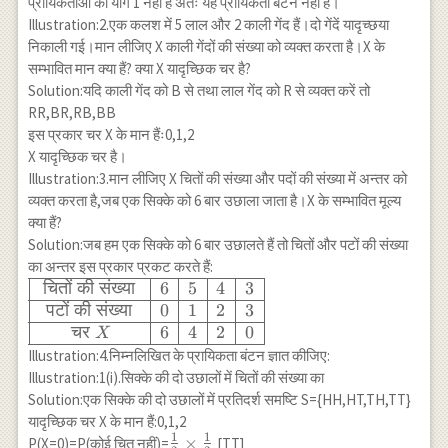
प्रायिकताओं का योग 1 नहीं है अतः यह प्रायिकता बंटन नहीं है।
& -1 \\ \hline
Illustration:2.एक कलश में 5 लाल और 2 काली गेंद हैं।दो गेंदें यादृच्छया
P(Z) & 0.3 &
निकाली गई।मान लीजिए X काली गेंदों की संख्या को व्यक्त करता है।X के
0.2 & 0.4 &
सम्भावित मान क्या हैं? क्या X यादृच्छिक चर है?
0.1 & 0.05 \\
Solution:यदि काली गेंद को B से तथा लाल गेंद को R से व्यक्त करें तो
\hline
RR,BR,RB,BB
\end{array}
इस प्रकार चर X के मान हैंः0,1,2
X यादृच्छिक चर है।
Illustration:3.मान लीजिए X चितों की संख्या और पदों की संख्या में अन्तर को
व्यक्त करता है,जब एक सिक्के को 6 बार उछाला जाता है।X के सम्भावित मूल्य
क्या हैं?
Solution:जब हम एक सिक्के को 6 बार उछालते हैं तो चितों और पटों की संख्या
का अन्तर इस प्रकार प्रकट करते हैं:
\begin{array}
चितों
की
संख्या
6
5
4
3
{|c|c|c|c|c|}
पटों
की
संख्या
0
1
2
3
\hline \text {
चर
6
4
2
0
X
चितों की संख्या }
Illustration:4.निम्नलिखित के प्रायिकता बंटन ज्ञात कीजिए:
& 6 & 5 & 4
Illustration:1(i).सिक्के की दो उछालों में चितों की संख्या का
& 3 \\ \hline
Solution:एक सिक्के की दो उछालों में प्रतिदर्श समष्टि S={HH,HT,TH,TT}
\text { पटों की
यादृच्छिक चर X के मान हैं:0,1,2
संख्या } & 0 &
1
1
\frac{1}
×
P(X=0)=P(कोई चित नहीं)=
[TT]