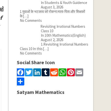
In Students & Youth Guidence
August 3, 2026
ओं
1.युवाओं के भटकाव को रोकना:माता-पिता और शिक्षकों
के
[…]
f
No Comments
​
Revisiting Irrational Numbers
Class 10
In 10th Mathematics(English)
August 2, 2026
1.Revisiting Irrational Numbers
Class 10 In this
[…]
No Comments
Social Share Icon
Facebook
Twitter
LinkedIn
Tumblr
Reddit
WhatsApp
Pinterest
Email
Share
Satyam Mathematics