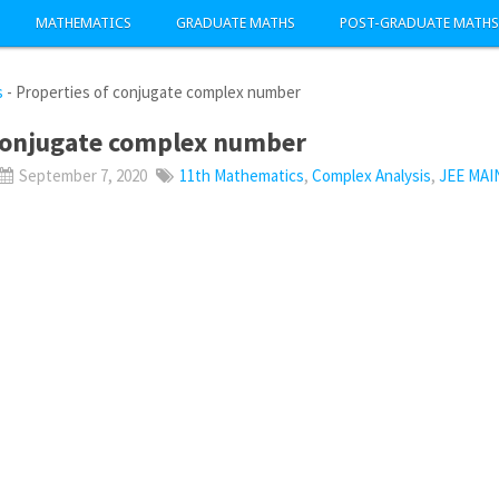
MATHEMATICS
GRADUATE MATHS
POST-GRADUATE MATHS
s
-
Properties of conjugate complex number
 conjugate complex number
September 7, 2020
11th Mathematics
,
Complex Analysis
,
JEE MAI