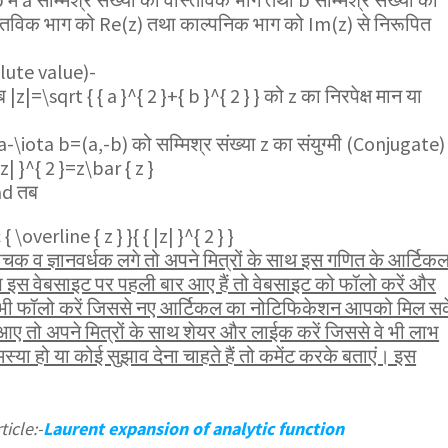
्तविक भाग को Re(z) तथा काल्पनिक भाग को Im(z) से निरूपित
olute value)-
तब
|z|=\sqrt { { a }^{ 2 }+{ b }^{ 2 } }
को z का निरपेक्ष मान या
=a-\iota b=(a,-b)
को सम्मिश्र संख्या z का संयुग्मी (Conjugate)
|z| }^{ 2 }=z\bar { z }
ad
तब
{ \overline { z } }{ { |z| }^{ 2 } }
 व ज्ञानवर्धक लगे तो अपने मित्रों के साथ इस गणित के आर्टिक
 इस वेबसाइट पर पहली बार आए हैं तो वेबसाइट को फॉलो करें और
ो भी फॉलो करें जिससे नए आर्टिकल का नोटिफिकेशन आपको मिल स
ए तो अपने मित्रों के साथ शेयर और लाईक करें जिससे वे भी लाभ
ा हो या कोई सुझाव देना चाहते हैं तो कमेंट करके बताएं। इस
icle:-
Laurent expansion of analytic function