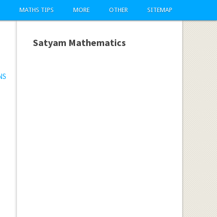
MATHS TIPS
MORE
OTHER
SITEMAP
Satyam Mathematics
NS