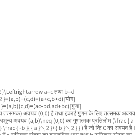
{ 2 }\Leftrightarrow a=c
तथा b=d
_{ 2 }=(a,b)+(c,d)=(a+c,b+d)
[योग]
{ 2 }=(a,b)(c,d)=(ac-bd,ad+bc)
[गुणा]
(योज्य तत्समक) अवयव (0,0) है तथा इकाई गुणन के लिए तत्समक अवय
 अशून्य अवयव
(a,b)\neq (0,0)
का गुणात्मक प्रतिलोम
(\frac { a 
} \frac { -b }{ { a }^{ 2 }+{ b }^{ 2 } } )
है जो कि C का अवयव है
 में a सम्मिश्र संख्या का वास्तविक भाग तथा b सम्मिश्र संख्या का