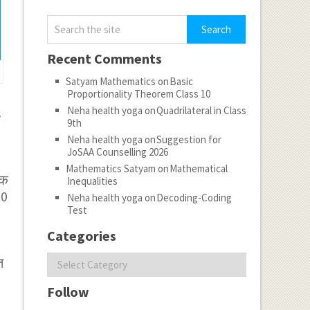
Recent Comments
Satyam Mathematics
on
Basic
Proportionality Theorem Class 10
Neha health yoga
on
Quadrilateral in Class
​
9th
Neha health yoga
on
Suggestion for
JoSAA Counselling 2026
Mathematics Satyam
on
Mathematical
िक
Inequalities
=0
Neha health yoga
on
Decoding-Coding
Test
Categories
Categories
त
Follow