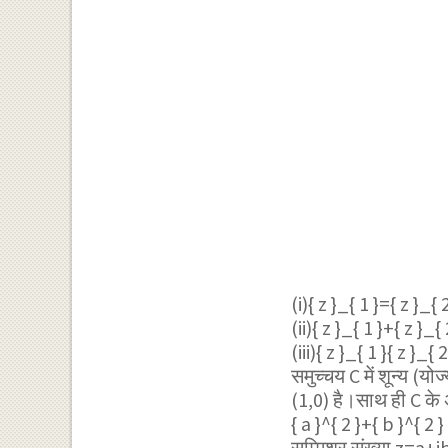
(i)
{ z }_{ 1 }={ z }_
(ii)
{ z }_{ 1 }+{ z }
(iii)
{ z }_{ 1 }{ z }_
समुच्चय C में शून्य 
(1,0) है।साथ ही C के
{ a }^{ 2 }+{ b }^{ 2 } 
सम्मिश्र संख्या z=a+ib