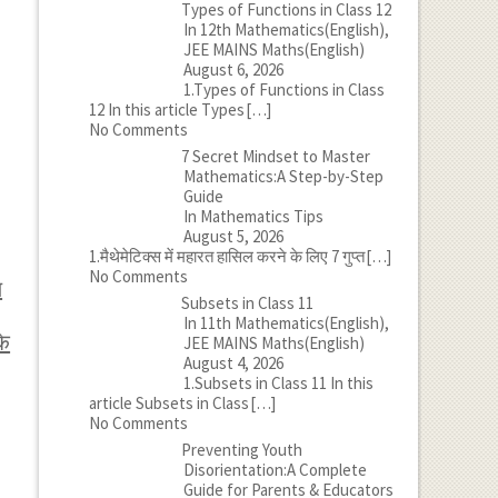
Types of Functions in Class 12
In 12th Mathematics(English),
JEE MAINS Maths(English)
August 6, 2026
1.Types of Functions in Class
12 In this article Types
[…]
No Comments
7 Secret Mindset to Master
Mathematics:A Step-by-Step
Guide
In Mathematics Tips
August 5, 2026
1.मैथेमेटिक्स में महारत हासिल करने के लिए 7 गुप्त
[…]
No Comments
ल
Subsets in Class 11
In 11th Mathematics(English),
के
JEE MAINS Maths(English)
August 4, 2026
1.Subsets in Class 11 In this
article Subsets in Class
[…]
No Comments
Preventing Youth
Disorientation:A Complete
Guide for Parents & Educators