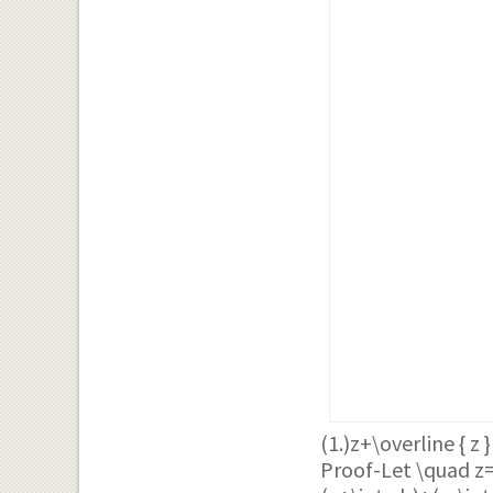
(1.)
z+\overline { z 
Proof-Let
\quad z=