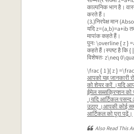
काल्पनिक भाग है। वास
करते हैं।
(3.)निरपेक्ष मान (Abs
यदि z=(a,b)=a+ib 
मापांक कहते हैं।
पुनः
\overline { z } 
कहते हैं।स्पष्ट है कि
{ 
विशेषतः
z\neq 0\qu
\frac { 1 }{ z } =\frac 
आपको यह जानकारी रोचक
को शेयर करें ।यदि आप
ईमेल सब्सक्रिप्शन क
।यदि आर्टिकल पसन्द आ
उठाए ।आपकी कोई समस्य
आर्टिकल को पूरा पढ़ें।
Also Read This Art