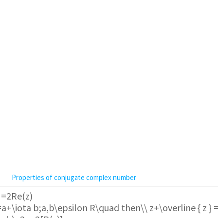
Properties of conjugate complex number
} =2Re(z)
a+\iota b;a,b\epsilon R\quad then\\ z+\overline { z } 