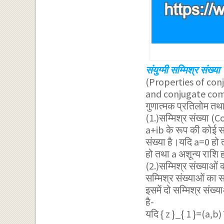
संयुग्मी सम्मिश्र संख्या
क
(Properties of con
and conjugate compl
गुणात्मक प्रतिलोम तथा 
(1.)सम्मिश्र संख्या
a+ib के रूप की कोई सं
संख्या है।यदि a=0 हो 
हो तथा a अशून्य राशि ह
(2.)सम्मिश्र संख्याओ
सम्मिश्र संख्याओं का 
इसमें दो सम्मिश्र संख्
है-
यदि
{ z }_{ 1 }=(a,b)