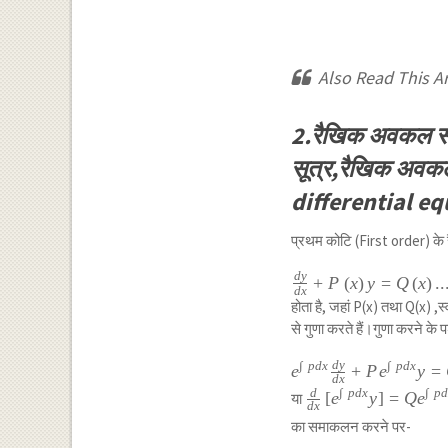
Also Read This Art
2.रैखिक अवकल स
सूत्र,रैखिक अव
differential eq
प्रथम कोटि (First order) 
d
y
\frac {
+
P
(
x
)
y
=
Q
(
x
)
..
d
x
dy }{ dx
होता है, जहां P(x) तथा Q(x) 
}
से गुणा करते हैं।गुणा करने के प
+P\left(
x \right)
d
y
∫
p
d
x
∫
p
d
x
{ e
e
+
P
e
y
=
d
x
y=Q\left(
}^{
\frac
d
∫
p
d
x
∫
p
[
e
y
]
=
Q
e
या
x \right)
d
x
\int {
{ d }
का समाकलन करने पर-
...(1)
pdx }
{ dx