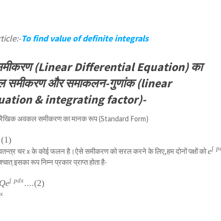
icle:-
To find value of definite integrals
मीकरण (Linear Differential Equation) का
कल समीकरण और समाकलन-गुणांक (linear
uation & integrating factor)-
के रैखिक अवकल समीकरण का मानक रूप (Standard Form)
.
(
1
)
∫
p
{ e
e
,स्वतन्त्र चर x के कोई फलन है।ऐसे समीकरण को सरल करने के लिए,हम दोनों पक्षों को
}^{
श्चात् इसका रूप निम्न प्रकार प्राप्त होता है-
\int
{
∫
p
d
x
Q
e
....
(
2
)
pd
d
x
} }