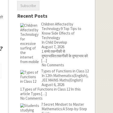
Recent Posts
ते
Children Affected by
Technology:9 Top Tips to
Know Side Effects of
Technology
In Child Develop
August 7, 2026
?
1.बच्चे तकनीकी से
दुष्प्रभावित:तकनीकी के दुष्प्रभाव को
[…]
No Comments
Types of Functions in Class 12
In 12th Mathematics(English),
JEE MAINS Maths(English)
August 6, 2026
1.Types of Functions in Class 12 In this
article Types
[…]
No Comments
7 Secret Mindset to Master
Mathematics:A Step-by-Step