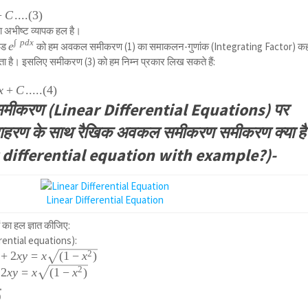
+
C
....
(
3
)
अभीष्ट व्यापक हल है।
∫
p
d
x
{ e
e
खंड
को हम अवकल समीकरण (1) का समाकलन-गुणांक (Integrating Factor) कह
}^{
ा जाता है। इसलिए समीकरण (3) को हम निम्न प्रकार लिख सकते हैं:
\int
{
x
+
C
.....
(
4
)
pdx
मीकरण (Linear Differential Equations) पर
} }
हरण के साथ रैखिक अवकल समीकरण समीकरण क्या है
r differential equation with example?)-
Linear Differential Equation
ा हल ज्ञात कीजिए:
rential equations):
2
+
2
x
y
=
x
(
1
−
x
)
2
2
x
y
=
x
(
1
−
x
)
c
)