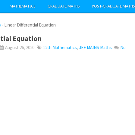
MATHEMATICS
GRADUATE MATHS
POST-GRADUATE MATHS
s
-
Linear Differential Equation
ntial Equation
August 26, 2020
12th Mathematics
,
JEE MAINS Maths
No