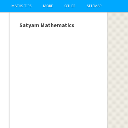
MATHS TIPS
MORE
OTHER
SITEMAP
Satyam Mathematics