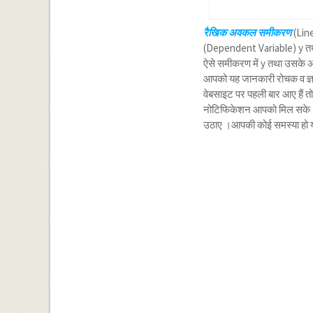
रैखिक अवकल समीकरण
(Line
(Dependent Variable) y तथा
ऐसे समीकरण में y तथा उसके अव
आपको यह जानकारी रोचक व ज्ञा
वेबसाइट पर पहली बार आए हैं त
नोटिफिकेशन आपको मिल सके ।य
उठाए ।आपकी कोई समस्या हो या क