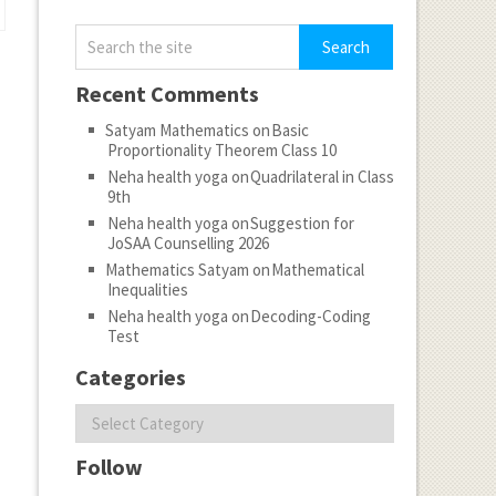
Recent Comments
Satyam Mathematics
on
Basic
Proportionality Theorem Class 10
Neha health yoga
on
Quadrilateral in Class
9th
Neha health yoga
on
Suggestion for
JoSAA Counselling 2026
Mathematics Satyam
on
Mathematical
Inequalities
Neha health yoga
on
Decoding-Coding
Test
Categories
Categories
Follow