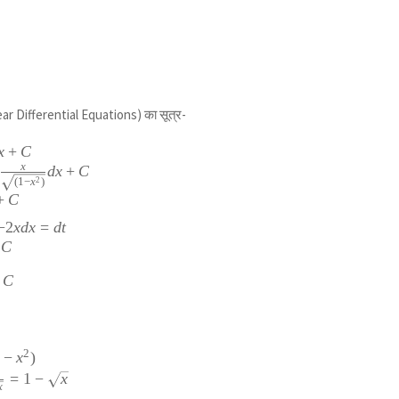
rt
 Differential Equations) का सूत्र-
x
+
C
x
d
x
+
C
2
(
1
−
x
)
+
C
−
2
x
d
x
=
d
t
C
C
2
1
−
x
)
=
1
−
x
x