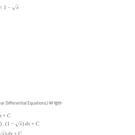
=
1
−
x
 Differential Equations) का सूत्र-
x
+
C
)
.
(
1
−
x
)
d
x
+
C
x
)
d
x
+
C