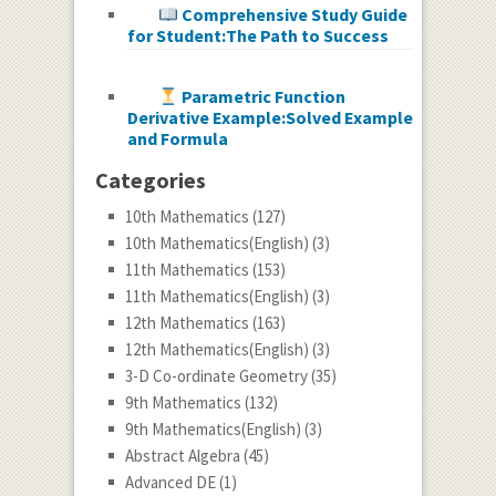
Comprehensive Study Guide
for Student:The Path to Success
Parametric Function
Derivative Example:Solved Example
and Formula
Categories
10th Mathematics
(127)
10th Mathematics(English)
(3)
11th Mathematics
(153)
11th Mathematics(English)
(3)
12th Mathematics
(163)
12th Mathematics(English)
(3)
3-D Co-ordinate Geometry
(35)
9th Mathematics
(132)
9th Mathematics(English)
(3)
Abstract Algebra
(45)
Advanced DE
(1)