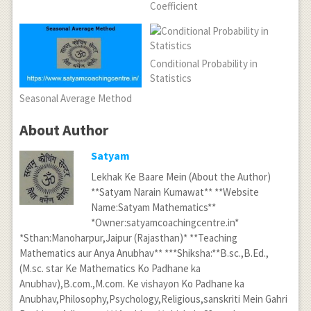
Coefficient
Conditional Probability in
Statistics
Seasonal Average Method
About Author
Satyam
Lekhak Ke Baare Mein (About the Author)
**Satyam Narain Kumawat** **Website
Name:Satyam Mathematics**
*Owner:satyamcoachingcentre.in*
*Sthan:Manoharpur,Jaipur (Rajasthan)* **Teaching
Mathematics aur Anya Anubhav** ***Shiksha:**B.sc.,B.Ed.,
(M.sc. star Ke Mathematics Ko Padhane ka
Anubhav),B.com.,M.com. Ke vishayon Ko Padhane ka
Anubhav,Philosophy,Psychology,Religious,sanskriti Mein Gahri