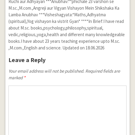
Ruchi aur Adhyayan ***Anubhav:**phichale 23 varshon se
M.sc.,M.com.,Angreji aur Vigyan Vishayon Mein Shikshaka Ka
Lamba Anubhav ***Visheshagyata:*Maths,Adhyatma
(spiritual),Yog vishayon ka vistrit Gyan* ****In Brief:I have read
about M.sc. books,psychology,philosophy,spiritual,
vedic,religious,yoga,health and different many knowledgeable
books.I have about 23 years teaching experience upto M.sc.
,M.com.,English and science. Updated on 18.06.2026
Leave a Reply
Your email address will not be published. Required fields are
marked
*