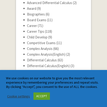
Advanced Differential Calculus
(2)
Award
(9)
Biographies
(6)
Board Exams
(11)
Career
(71)
Career Tips
(118)
Child Develop
(9)
Competitive Exams
(11)
Complex Analysis
(66)
Complex Analysis(English)
(2)
Differential Calculus
(63)
Differential Calculus(English)
(3)
Differential Equation
(78)
Differential Equation(English)
(2)
We use cookies on our website to give you the most relevant
experience by remembering your preferences and repeat visits.
Differential Geometry
(3)
By clicking “Accept”, you consent to the use of ALL the cookies.
Discrete Mathematics
(29)
Dynamic
(1)
Cookie settings
ACCEPT
Dynamics
(56)
Economy
(10)