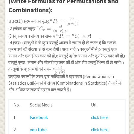
(Write Formulas for Permutations and
Combinations):
!
n
{}^n
=
n
उत्तर:(1.)क्रमचय का सूत्र
P
r
(
−
)!
n
r
P_r=\frac{n!}
!
n
{}^n
=
n
(2.)संचय का सूत्र
C
r
(
−
)!
!
n
r
r
{(n-r)!}
C_r=\frac{n!}
{}^n
=
×
!
n
n
(3.)क्रमचय व संचय का सम्बन्ध
P
C
r
r
r
{(n-r)!r!}
P_r=
(4.)जब n वस्तुओं में से कुछ वस्तुएँ आपस में समान हो तो स्पष्ट है कि उनके
{}^n
क्रमचयों की संख्या n! से कम होगी।अतः यदि n वस्तुओं में से p वस्तुएं एक
C_r
समान और एक ही प्रकार की हों,q वस्तुएँ पूर्णतः समान और दूसरे प्रकार की हों,r
\times
वस्तुएँ पूर्णतः समान और तीसरी प्रकार की हों और शेष वस्तुएँ भिन्न हों तो सभी n
r!
!
n
\frac{n
वस्तुओं के क्रमचयों की संख्या=
!
!
!
p
q
r
!}{p! q!
उपर्युक्त प्रश्नों के उत्तर द्वारा सांख्यिकी में क्रमचय (Permutations in
r !}
Statistics),सांख्यिकी में संचय (Combinations in Statistics) के बारे में
और अधिक जानकारी प्राप्त कर सकते हैं।
No.
Social Media
Url
1.
Facebook
click here
2.
you tube
click here