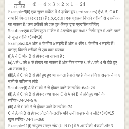
4
!
\\
=
=
4
!
=
4
×
3
×
2
×
1
=
24
(
4
−
3
)!
=\frac{4
Example:9(ii).एक सुपर मार्केट में 4 प्रवेश द्वार (entrances) हैं:A,B, C व D
{(4-
तथा निर्गम-द्वार (exists) हैं:a,b,c,d,e।एक ग्राहक कितने तरीकों से उसमें आ-
3)!}=4!=
जा सकता है? उन तरीकों को एक वृक्ष-चित्र द्वारा प्रदर्शित कीजिए।
\times 3
Solution:एक व्यक्ति सुपर मार्केट में 4 प्रवेश द्वार तथा 5 निर्गम द्वार में आने-जाने
\times 2
के कुल तरीके=5×4=20
\times
Example:10.A और B के बीच 6 सड़कें हैं और B और C के बीच 4 सड़कें हैं।
1=24
बताइए कितने तरीकों से एक कार चालक
(i)A से C और B से होकर जा सकता है ;
(ii)A से C को B से होकर जा सकता है और फिर वापस C से A को B से होते हुए
आ सकता है ;
(iii)A से C को B से होते हुए हुए आ सकता है शर्त यह है कि वह जिस सड़क से जाए
उसी से वापिस न लौटे।
Solution:(i).A से C को B से होकर जाने के तरीके=6×4=24
(ii).A से C को B से होकर तथा वापस C से A को B से होते हुए आने के
तरीके=24×24=576
(iii).A से C को B से होकर जाने के तरीके=24
C से A को B से होकर लौटने के तरीके यदि उसी सड़क से न लौटे=5×3=15
कुल तरीके=24×15=360
Example:11(i).संयुक्त राष्ट्र संघ (U. N.O.) में 5 अमरीकी,4 रूसी और 3