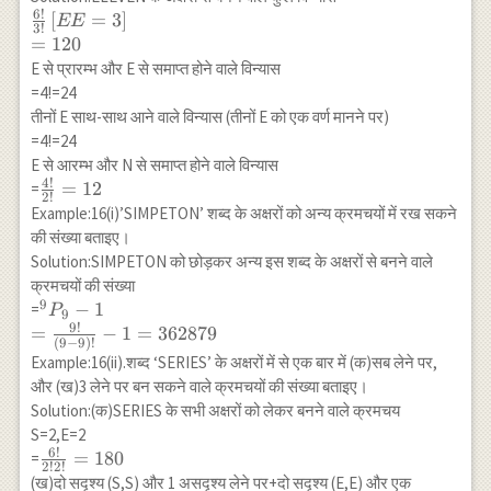
\times
6
!
\frac{6!}{3!}
[
=
3
]
EE
2!=1440
3
!
\left[EE=3\right]
=
120
\\ =120
E से प्रारम्भ और E से समाप्त होने वाले विन्यास
=4!=24
तीनों E साथ-साथ आने वाले विन्यास (तीनों E को एक वर्ण मानने पर)
=4!=24
E से आरम्भ और N से समाप्त होने वाले विन्यास
4
!
\frac{4!}
=
12
=
2
!
{2!}=12
Example:16(i)’SIMPETON’ शब्द के अक्षरों को अन्य क्रमचयों में रख सकने
की संख्या बताइए।
Solution:SIMPETON को छोड़कर अन्य इस शब्द के अक्षरों से बनने वाले
क्रमचयों की संख्या
9
{}^9 P_9-1 \\
−
1
=
P
9
9
!
=\frac{9!}
=
−
1
=
362879
(
9
−
9
)!
{(9-
Example:16(ii).शब्द ‘SERIES’ के अक्षरों में से एक बार में (क)सब लेने पर,
9)!}-1=362879
और (ख)3 लेने पर बन सकने वाले क्रमचयों की संख्या बताइए।
Solution:(क)SERIES के सभी अक्षरों को लेकर बनने वाले क्रमचय
S=2,E=2
6
!
\frac{6!}
=
180
=
2
!
2
!
{2!2!}=180
(ख)दो सदृश्य (S,S) और 1 असदृश्य लेने पर+दो सदृश्य (E,E) और एक