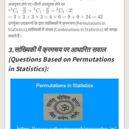
असदृश्य लेने पर+तीनों असदृश्य लेने पर
3
!
3
!
3
3
3
{}^3 C_1
⋅
+
⋅
+
⋅
3
!
=
C
C
C
1
1
3
2
!
2
!
\cdot \frac{3!}
=
3
×
3
+
3
×
3
+
4
×
6
=
9
+
9
+
24
=
42
{2!}+{}^3 C_1
उपर्युक्त उदाहरणों के द्वारा सांख्यिकी में क्रमचय (Permutations in
\cdot \frac{3!}
Statistics),सांख्यिकी में संचय (Combinations in Statistics) को समझ
{2!}+{}^3 C_3
सकते हैं।
\cdot 3! \\ =3
\times 3+3
3.सांख्यिकी में क्रमचय पर आधारित सवाल
\times 3+4
(Questions Based on Permutations
\times
6=9+9+24=42
in Statistics):