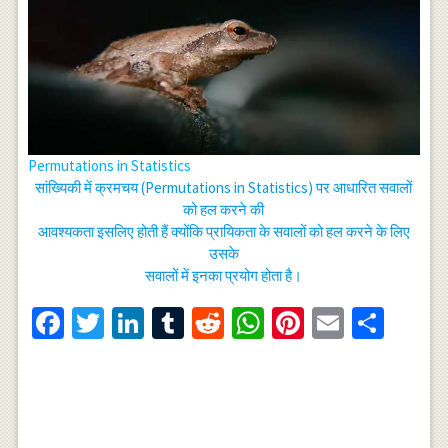
Permutations in Statistics
सांख्यिकी में क्रमचय (Permutations in Statistics) पर आधारित सवालों
को हल करने की
आवश्यकता इसलिए होती हैं क्योंकि प्रायिकता के सवालों को हल करने के लिए
उसके
सवालों में इनका प्रयोग होता है।
Facebook
Twitter
LinkedIn
Tumblr
Reddit
WhatsApp
Pinterest
Email
Shar