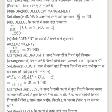
Example:14(ii).निम्न शब्दों के अक्षरों से अलग-अलग कितने क्रमचय
5)!5!} +\frac{7!}{(7-
(Permutations) बनाए जा सकते हैं:
6)!6!}+\frac{7!}{(7-
(क)INDIA;(ख)COLLEGE;(ग)MANAGEMENT
7)!7!} \\ =\frac{7
5
!
\frac{5!}
=
60
Solution:(क)INDIA के अक्षरों से बनने वाले क्रमचय =
\times 6!}{6!}+\frac{7
2
!
{2!}=60
\times 6 \times 5!}
(ख)COLLEGE के अक्षरों से बनने वाले क्रमचय
7
!
{5!\times 2!}+\frac{7
\frac{7!}
[
=
2
,
=
2
]
=
LL
EE
2
!
2
!
\times 6 \times 5 \times
{2!2!}
=
1260
4!}{4!\times 3 \times 2
\quad[L
(ग)MANAGEMENT के अक्षरों से बनने वाले क्रमचय
\times 4} +\frac{7
L=2, E
A=2,E=2,M=2,N=2
\times 6 \times 5 \times
E=2] \\
10
!
\frac{10!}{2
=
226800
=
2
!
2
!
2
!
2
!
4!}{3 \times 2 \times 1
=1260
! 2 !
Example:15(i).’DRAUGHT’ शब्द के अक्षरों से कितने ऐसे विन्यास
\times 4!}+\frac{7
2!2!}=226800
(arrangement) बन सकते हैं जिनमें दोनों स्वर (vowels) कभी पृथक न हों?
\times 6 \times 5!}
Solution:DRAUGHT शब्द से बनने वाले विन्यास जिनमें दो स्वर कभी पृथक न
{2!\times 5!}+\frac{7
हों (अतः AU को एक वर्ण मानने पर)
\times 6!}
6
{}^6 P_6
×
2
!
[
व
=
2
!]
=
P
A
U
U
A
6
{1!6!}+\frac{7!}{7!} \\
6
!
\times 2!
=
×
2
!
=
1440
=7+21+35+35+21+7+1
(
6
−
6
)!
[AU
Example:15(ii).’ELEVEN’ शब्द के सभी अक्षरों से कुल कितने विन्यास बनाए
\\ =127
\text{ व }
जा सकते हैं?उनमें से कुल कितने E से आरम्भ और E पर समाप्त होंगे? कितने
UA=2!] \\
विन्यासों में तीनों E साथ-साथ आएंगे? कितने E से आरम्भ होकर N पर समाप्त
=\frac{6!}
होंगे?
{(6-6)!}
Solution:ELEVEN के अक्षरों से बनने वाले कुल विन्यास