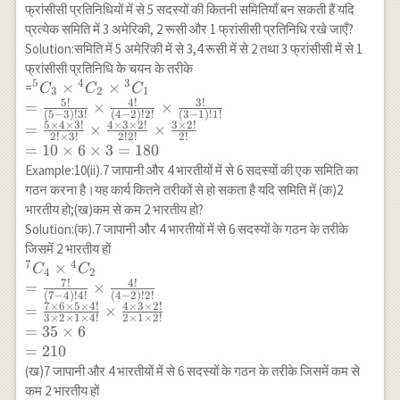
फ्रांसीसी प्रतिनिधियों में से 5 सदस्यों की कितनी समितियाँ बन सकती हैं यदि
प्रत्येक समिति में 3 अमेरिकी, 2 रूसी और 1 फ्रांसीसी प्रतिनिधि रखे जाएँ?
Solution:समिति में 5 अमेरिकी में से 3,4 रूसी में से 2 तथा 3 फ्रांसीसी में से 1
फ्रांसीसी प्रतिनिधि के चयन के तरीके
5
4
3
{}^5 C_3
×
×
=
C
C
C
3
2
1
5
!
4
!
3
!
\times
=
×
×
(
5
−
3
)!
3
!
(
4
−
2
)!
2
!
(
3
−
1
)!
1
!
{}^4 C_2
5
×
4
×
3
!
4
×
3
×
2
!
3
×
2
!
=
×
×
2
!
×
3
!
2
!
2
!
2
!
\times
=
10
×
6
×
3
=
180
{}^3 C_1
Example:10(ii).7 जापानी और 4 भारतीयों में से 6 सदस्यों की एक समिति का
\\
गठन करना है।यह कार्य कितने तरीकों से हो सकता है यदि समिति में (क)2
=\frac{5!}
भारतीय हो;(ख)कम से कम 2 भारतीय हो?
{(5-3)!3!}
Solution:(क).7 जापानी और 4 भारतीयों में से 6 सदस्यों के गठन के तरीके
\times
जिसमें 2 भारतीय हों
\frac{4!}
7
4
{}^7 C_4
×
C
C
{(4-2)!2!}
4
2
7
!
4
!
\times
=
×
\times
(
7
−
4
)!
4
!
(
4
−
2
)!
2
!
{}^4 C_2
7
×
6
×
5
×
4
!
4
×
3
×
2
!
=
×
\frac{3!}
3
×
2
×
1
×
4
!
2
×
1
×
2
!
\\
{(3-1)!1!}
=
35
×
6
=\frac{7!}
\\
=
210
{(7-4)!4!}
=\frac{5
(ख)7 जापानी और 4 भारतीयों में से 6 सदस्यों के गठन के तरीके जिसमें कम से
\times
\times 4
कम 2 भारतीय हों
\frac{4!}