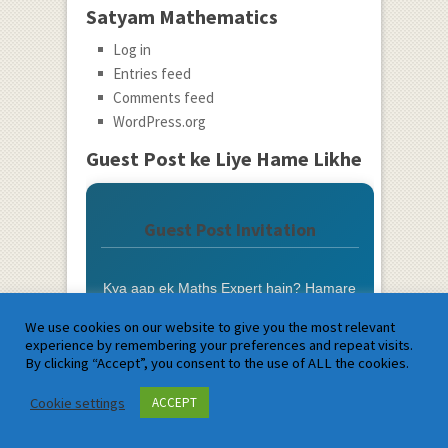
Satyam Mathematics
Log in
Entries feed
Comments feed
WordPress.org
Guest Post ke Liye Hame Likhe
Guest Post Invitation
Kya aap ek Maths Expert hain? Hamare
blog par article likhein aur students ki
We use cookies on our website to give you the most relevant
madad karein.
experience by remembering your preferences and repeat visits.
By clicking “Accept”, you consent to the use of ALL the cookies.
Photo aur Bio ke saath Credit
Cookie settings
ACCEPT
Do-Follow Backlink