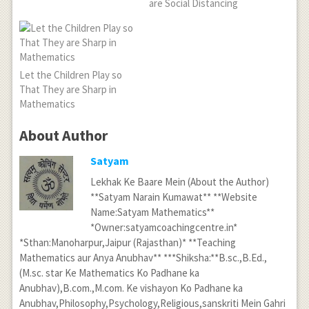
are Social Distancing
Let the Children Play so
That They are Sharp in
Mathematics
About Author
Satyam
Lekhak Ke Baare Mein (About the Author)
**Satyam Narain Kumawat** **Website
Name:Satyam Mathematics**
*Owner:satyamcoachingcentre.in*
*Sthan:Manoharpur,Jaipur (Rajasthan)* **Teaching
Mathematics aur Anya Anubhav** ***Shiksha:**B.sc.,B.Ed.,
(M.sc. star Ke Mathematics Ko Padhane ka
Anubhav),B.com.,M.com. Ke vishayon Ko Padhane ka
Anubhav,Philosophy,Psychology,Religious,sanskriti Mein Gahri