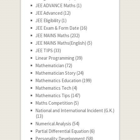
JEE ADVANCE Maths
(1)
JEE Advanced
(12)
JEE Eligibility
(1)
JEE Exam & Form Date
(16)
JEE MAINS Maths
(232)
JEE MAINS Maths(English)
(5)
JEE TIPS
(33)
Linear Programming
(39)
Mathematician
(72)
Mathematician Story
(24)
Mathematics Education
(199)
Mathematics Tech
(4)
Mathematics Tips
(147)
Maths Competition
(5)
National and International Incident (G.K.)
(13)
Numerical Analysis
(54)
Partial Differential Equation
(6)
Personality Development
(58)