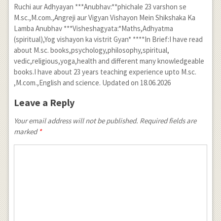
Ruchi aur Adhyayan ***Anubhav:**phichale 23 varshon se
M.sc.,M.com.,Angreji aur Vigyan Vishayon Mein Shikshaka Ka
Lamba Anubhav ***Visheshagyata:*Maths,Adhyatma
(spiritual),Yog vishayon ka vistrit Gyan* ****In Brief:I have read
about M.sc. books,psychology,philosophy,spiritual,
vedic,religious,yoga,health and different many knowledgeable
books.I have about 23 years teaching experience upto M.sc.
,M.com.,English and science. Updated on 18.06.2026
Leave a Reply
Your email address will not be published. Required fields are
marked
*