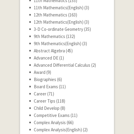
11th Mathematics
(153)
11th Mathematics(English)
(3)
12th Mathematics
(163)
12th Mathematics(English)
(3)
3-D Co-ordinate Geometry
(35)
9th Mathematics
(132)
9th Mathematics(English)
(3)
Abstract Algebra
(45)
Advanced DE
(1)
Advanced Differential Calculus
(2)
Award
(9)
Biographies
(6)
Board Exams
(11)
Career
(71)
Career Tips
(118)
Child Develop
(8)
Competitive Exams
(11)
Complex Analysis
(66)
Complex Analysis(English)
(2)