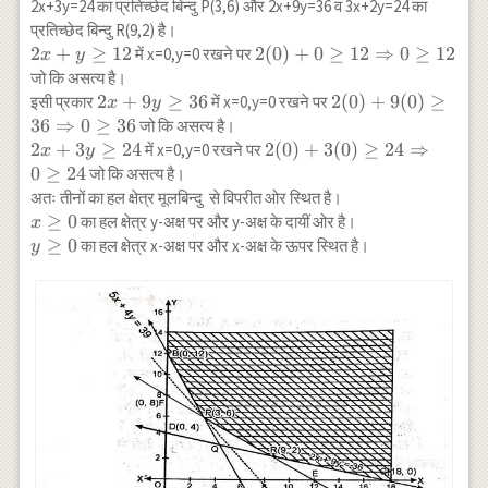
{2}, 3\right)
2x+3y=24 का प्रतिच्छेद बिन्दु P(3,6) और 2x+9y=36 व 3x+2y=24 का
प्रतिच्छेद बिन्दु R(9,2) है।
2
2
+
≥
12
2(0)+0 \geq
2
(
0
)
+
0
≥
12
⇒
0
≥
12
में x=0,y=0 रखने पर
x
y
x+y
12
जो कि असत्य है।
\geq
\Rightarrow
2x+9
2
+
9
≥
36
2(0)+9(0)
2
(
0
)
+
9
(
0
)
≥
इसी प्रकार
में x=0,y=0 रखने पर
x
y
12
0 \geq 12
y
\geq 36
36
⇒
0
≥
36
जो कि असत्य है।
\geq
\Rightarrow
2x+3
2
+
3
≥
24
2(0)+3(0)
2
(
0
)
+
3
(
0
)
≥
24
⇒
में x=0,y=0 रखने पर
x
y
36
0 \geq 36
y
\geq 24
0
≥
24
जो कि असत्य है।
\geq
\Rightarrow
अतः तीनों का हल क्षेत्र मूलबिन्दु से विपरीत ओर स्थित है।
24
0 \geq 24
x
≥
0
का हल क्षेत्र y-अक्ष पर और y-अक्ष के दायीं ओर है।
x
\geq
y
≥
0
का हल क्षेत्र x-अक्ष पर और x-अक्ष के ऊपर स्थित है।
y
0
\geq
0