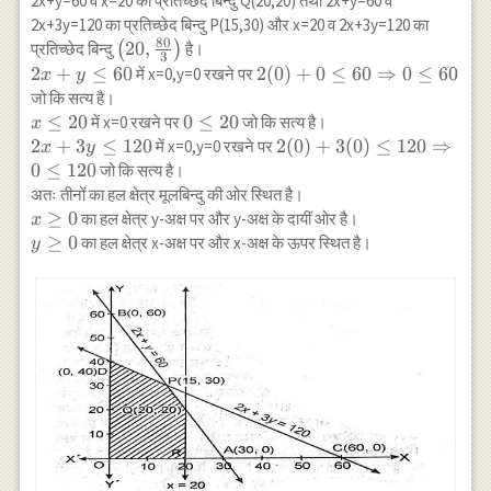
2x+y=60 व x=20 का प्रतिच्छेद बिन्दु Q(20,20) तथा 2x+y=60 व
x, y
2x+3y=120 का प्रतिच्छेद बिन्दु P(15,30) और x=20 व 2x+3y=120 का
\geq
80
\left(20,
20
,
प्रतिच्छेद बिन्दु
(
)
है।
0
3
\frac{80}
2x+y
2
+
≤
60
2(0)+0 \leq
2
(
0
)
+
0
≤
60
⇒
0
≤
60
में x=0,y=0 रखने पर
x
y
{3}\right)
\leq
60
जो कि सत्य है।
60
\Rightarrow
x
≤
20
0
0
≤
20
में x=0 रखने पर
जो कि सत्य है।
x
0 \leq 60
\leq
\leq
2
2
+
3
≤
120
2(0)+3(0)
2
(
0
)
+
3
(
0
)
≤
120
⇒
में x=0,y=0 रखने पर
x
y
20
20
x+3
\leq 120
0
≤
120
जो कि सत्य है।
y
\Rightarrow
अतः तीनों का हल क्षेत्र मूलबिन्दु की ओर स्थित है।
\leq
0 \leq 120
x
≥
0
का हल क्षेत्र y-अक्ष पर और y-अक्ष के दायीं ओर है।
x
120
\geq
y
≥
0
का हल क्षेत्र x-अक्ष पर और x-अक्ष के ऊपर स्थित है।
y
0
\geq
0