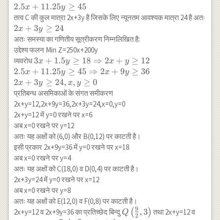
\geq
2.5
2.5
+
11.25
≥
45
x
y
\hline \text{तत्व
18
x+11.25
तत्व C की कुल मात्रा 2x+3y है जिसके लिए न्यूनतम आवश्यक मात्रा 24 है अतः
B} & 2.5 &
y \geq
2
2
+
3
≥
24
x
y
11.25 & 45 \\
45
x+3
अतः समस्या का गणितीय सूत्रीकरण निम्नलिखित है:
\text{(मात्रक
y
उद्देश्य फलन Min Z=250x+200y
में)} & & & \\
\geq
3 x+1.5 y
3
+
1.5
≥
18
⇒
2
+
≥
12
व्यवरोध
\hline \text{तत्व
x
y
x
y
24
\geq 18
2.5
+
11.25
≥
45
⇒
2
+
9
≥
36
C } & 2 & 3 &
x
y
x
y
\Rightarrow
2
+
3
≥
24
,
,
≥
0
24 \\
x
y
x
y
2 x+y \geq
\text{(मात्रक
प्रतिबन्ध असमिकाओं के संगत समीकरण
12 \\ 2.5
में)} & & & \\
2x+y=12,2x+9y=36,2x+3y=24,x=0,y=0
x+11.25 y
\hline
2x+y=12 में y=0 रखने पर x=6
\geq 45
\text{मूल्य} &
अब x=0 रखने पर y=12
\Rightarrow
Rs. 250 & Rs.
अतः यह अक्षों को (6,0) और B(0,12) पर काटती है।
2 x+9 y
200 & \\ \hline
इसी प्रकार 2x+9y=36 में y=0 रखने पर x=18
\geq 36 \\ 2
\end{array}
अब x=0 रखने पर y=4
x+3 y \geq
अतः यह अक्षों को C(18,0) व D(0,4) पर काटती है।
24, x, y
2x+3y=24 में y=0 रखने पर x=12
\geq 0
अब x=0 रखने पर y=8
अतः यह अक्षों को E(12,0) व F(0,8) पर काटती है।
9
Q\left(\frac{9}
,
3
2x+y=12 व 2x+9y=36 का प्रतिच्छेद बिन्दु
(
)
तथा 2x+y=12 व
Q
2