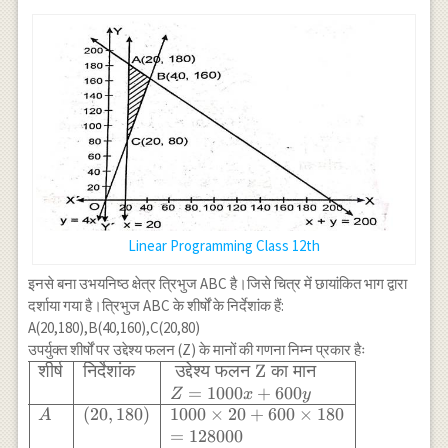
0
\geq
& 1 & 4 & \\
0
\hline \text{
लाभ } & 1000
& 600 & \\
\hline
\end{array}
Linear Programming Class 12th
इनसे बना उभयनिष्ठ क्षेत्र त्रिभुज ABC है।जिसे चित्र में छायांकित भाग द्वारा
दर्शाया गया है।त्रिभुज ABC के शीर्षों के निर्देशांक हैं:
A(20,180),B(40,160),C(20,80)
उपर्युक्त शीर्षों पर उद्देश्य फलन (Z) के मानों की गणना निम्न प्रकार हैः
शीर्ष
निर्देशांक
उद्देश्य
फलन
Z
का
मान
\begin{array}
{|l|l|l|} \hline
=
1000
+
600
Z
x
y
\text{शीर्ष} &
(
20
,
180
)
1000
×
20
+
600
×
180
A
\text{निर्देशांक}
=
128000