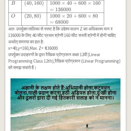
& \text {
(
40
,
160
)
1000
×
40
+
600
×
160
B
उद्देश्य फलन Z
=
136000
का मान } \\ &
(
20
,
80
)
1000
×
20
+
600
×
80
O
& Z=1000
=
68000
x+600 y \\
अतः उपर्युक्त तालिका से स्पष्ट है कि उद्देश्य फलन Z का अधिकतम मान ₹
\hline A &
136000 के लिए 40 सीट प्रथम श्रेणी 160 सीट सस्ती श्रेणी में होनी चाहिए
(20,180) &
अर्थात् समस्या का हल है:
1000 \times
x=40,y=160,Max. Z= ₹ 136000
20+600
उपर्युक्त उदाहरणों के द्वारा रैखिक प्रोग्रामन कक्षा 12वीं (Linear
\times 180 \\
Programming Class 12th),रैखिक प्रोग्रामन (Linear Programming)
& &=128000
को समझ सकते हैं।
\\ \hline B &
(40,160) &
1000 \times
40+600
\times 160 \\
& & =136000
\\ \hline O &
(20,80) &
1000 \times
20+600