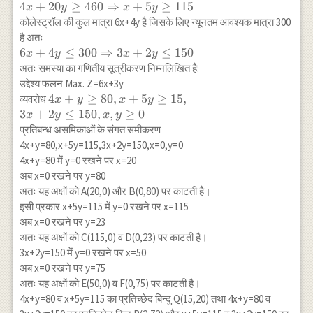
4x+y \geq
4x+20 y
4
+
20
≥
460
⇒
+
5
≥
115
x
y
x
y
\\ \text{लौह} & 4
80
\geq 460
कोलेस्ट्रॉल की कुल मात्रा 6x+4y है जिसके लिए न्यूनतम आवश्यक मात्रा 300
\text{मात्रक} & 20
\Rightarrow
है अतः
\text{मात्रक} &
x+5 y \geq
6 x+4 y
6
+
4
≤
300
⇒
3
+
2
≤
150
x
y
x
y
460 \text{मात्रक}
115
\leq 300
अतः समस्या का गणितीय सूत्रीकरण निम्नलिखित है:
\\
\Rightarrow
उद्देश्य फलन Max. Z=6x+3y
\text{कोलेस्ट्रॉल} &
3 x+2 y
4x+y
4
+
≥
80
,
+
5
≥
15
,
व्यवरोध
x
y
x
y
6 \text{मात्रक} & 4
\leq 150
\geq
3
+
2
≤
150
,
,
≥
0
\text { मात्रक } &
x
y
x
y
80,
प्रतिबन्ध असमिकाओं के संगत समीकरण
300 \text { मात्रक }
x+5y
\\ & & &
4x+y=80,x+5y=115,3x+2y=150,x=0,y=0
\geq
\text{(अधिकतम)}\\
4x+y=80 में y=0 रखने पर x=20
15 , \\
\text{विटामिन A} &
अब x=0 रखने पर y=80
3x+2y
6 \text{मात्रक} & 3
अतः यह अक्षों को A(20,0) और B(0,80) पर काटती है।
\leq
\text { मात्रक } &
इसी प्रकार x+5y=115 में y=0 रखने पर x=115
150, x,
\\ \hline
अब x=0 रखने पर y=23
y \geq
\end{array}
अतः यह अक्षों को C(115,0) व D(0,23) पर काटती है।
0
3x+2y=150 में y=0 रखने पर x=50
अब x=0 रखने पर y=75
अतः यह अक्षों को E(50,0) व F(0,75) पर काटती है।
4x+y=80 व x+5y=115 का प्रतिच्छेद बिन्दु Q(15,20) तथा 4x+y=80 व