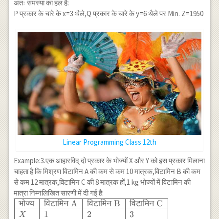
0 <39
अतः समस्या का हल है:
\times 3+200
P प्रकार के चारे के x=3 थैले,Q प्रकार के चारे के y=6 थैले पर Min. Z=1950
\times
6=1950 \\
\hline R &
(9,2) & 250
\times 9+200
\times
2=2650 \\
\hline C &
(18,0) & 250
\times
18+200
\times
0=4500 \\
Linear Programming Class 12th
\hline
\end{array}
Example:3.एक आहारविद् दो प्रकार के भोज्यों X और Y को इस प्रकार मिलाना
चाहता है कि मिश्रण विटामिन A की कम से कम 10 मात्रक,विटामिन B की कम
से कम 12 मात्रक,विटामिन C की 8 मात्रक हों,1 kg भोज्यों में विटामिन की
मात्रा निम्नलिखित सारणी में दी गई है:
\begin{array}
भोज्य
विटामिन
A
विटामिन
B
विटामिन
C
{|l|l|l|l|}
1
2
3
X