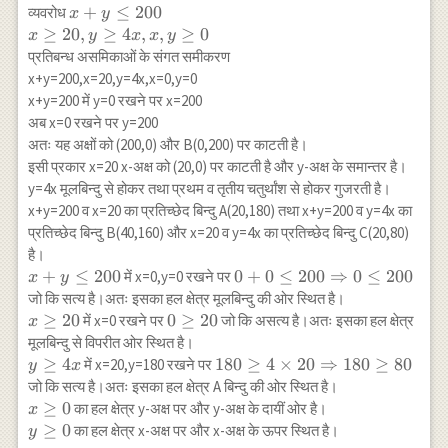
\text{ कुल
x+y
+
≤
200
व्यवरोध
x
y
सीट } \\
\leq
≥
20
,
≥
4
,
,
≥
0
x
y
x
x
y
\hline \text{
200
प्रतिबन्ध असमिकाओं के संगत समीकरण
टिकट } & x &
\\ x
x+y=200,x=20,y=4x,x=0,y=0
y & 200 \\
\geq
x+y=200 में y=0 रखने पर x=200
\hline
20,
अब x=0 रखने पर y=200
\text{प्रथम
y
अतः यह अक्षों को (200,0) और B(0,200) पर काटती है।
श्रेणी } & - & -
\geq
इसी प्रकार x=20 x-अक्ष को (20,0) पर काटती है और y-अक्ष के समान्तर है।
& 20 \\
4 x,
y=4x मूलबिन्दु से होकर तथा प्रथम व तृतीय चतुर्थांश से होकर गुजरती है।
\text{के लिए }
x, y
& & & \text{
x+y=200 व x=20 का प्रतिच्छेद बिन्दु A(20,180) तथा x+y=200 व y=4x का
\geq
(न्यूनतम) } \\
प्रतिच्छेद बिन्दु B(40,160) और x=20 व y=4x का प्रतिच्छेद बिन्दु C(20,80)
0
\text{आरक्षित }
है।
& & & \\
x+y
+
≤
200
0+0 \leq
0
+
0
≤
200
⇒
0
≤
200
में x=0,y=0 रखने पर
x
y
\text{ टिकट}
\leq
200
जो कि सत्य है।अतः इसका हल क्षेत्र मूलबिन्दु की ओर स्थित है।
& & & \\
200
\Rightarrow
x
≥
20
0
0
≥
20
में x=0 रखने पर
जो कि असत्य है।अतः इसका हल क्षेत्र
x
\hline \text{से
0 \leq 200
\geq
\geq
मूलबिन्दु से विपरीत ओर स्थित है।
यात्रा को } & &
20
20
y
≥
4
180 \geq 4
180
≥
4
×
20
⇒
180
≥
80
में x=20,y=180 रखने पर
y
x
& \\
\geq
\times 20
जो कि सत्य है।अतः इसका हल क्षेत्र A बिन्दु की ओर स्थित है।
\text{वरीयता}
4 x
\Rightarrow
x
≥
0
का हल क्षेत्र y-अक्ष पर और y-अक्ष के दायीं ओर है।
x
& & & \\
180 \geq 80
\geq
y
≥
0
का हल क्षेत्र x-अक्ष पर और x-अक्ष के ऊपर स्थित है।
y
\text{ न्यूनतम}