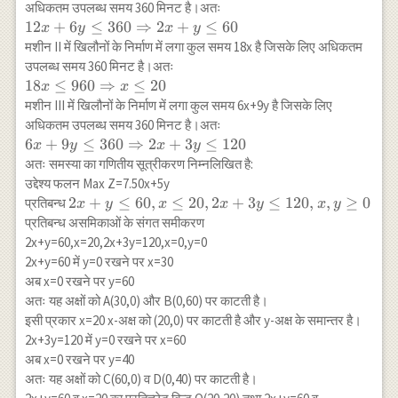
\hline
अधिकतम उपलब्ध समय 360 मिनट है।अतः
\text{खिलौनों}
12x+6 y
12
+
6
≤
360
⇒
2
+
≤
60
x
y
x
y
& X & Y & \\
\leq 360
मशीन II में खिलौनों के निर्माण में लगा कुल समय 18x है जिसके लिए अधिकतम
\text{की संख्या}
\Rightarrow
उपलब्ध समय 360 मिनट है।अतः
& & & \\
2 x+y \leq
18 x \leq
18
≤
960
⇒
≤
20
x
x
\hline
60
960
मशीन III में खिलौनों के निर्माण में लगा कुल समय 6x+9y है जिसके लिए
\text{मशीन I }
\Rightarrow
अधिकतम उपलब्ध समय 360 मिनट है।अतः
& 12 & 6 & 360
x \leq 20
6x+9y \leq
6
+
9
≤
360
⇒
2
+
3
≤
120
x
y
x
y
\\ \hline
360
अतः समस्या का गणितीय सूत्रीकरण निम्नलिखित है:
\text{ मशीन II }
\Rightarrow
उद्देश्य फलन Max Z=7.50x+5y
& 18 & 0 & 360
2 x+3 y
2
2
+
≤
60
,
≤
20
,
2
+
3
≤
120
,
,
≥
0
प्रतिबन्ध
\\\hline \text{
x
y
x
x
y
x
y
\leq 120
x+y
प्रतिबन्ध असमिकाओं के संगत समीकरण
मशीन III } & 6
\leq
& 9 & 360 \\
2x+y=60,x=20,2x+3y=120,x=0,y=0
60,
\hline \text{
2x+y=60 में y=0 रखने पर x=30
x
लाभ } & Rs.
अब x=0 रखने पर y=60
\leq
7.50 & Rs. 5 &
अतः यह अक्षों को A(30,0) और B(0,60) पर काटती है।
20,2
\\ \hline
इसी प्रकार x=20 x-अक्ष को (20,0) पर काटती है और y-अक्ष के समान्तर है।
x+3
\end{array}
2x+3y=120 में y=0 रखने पर x=60
y
अब x=0 रखने पर y=40
\leq
अतः यह अक्षों को C(60,0) व D(0,40) पर काटती है।
120,