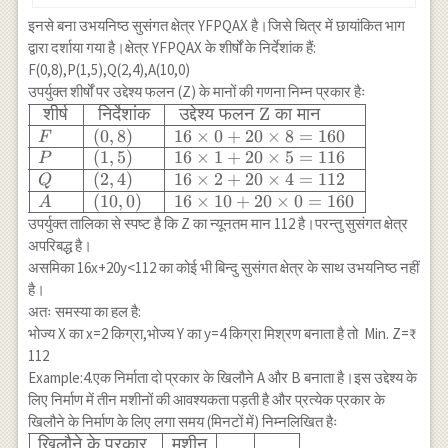
इनसे बना उभयनिष्ठ सुसंगत क्षेत्र YFPQAX है।जिसे चित्र में छायांकित भाग
द्वारा दर्शाया गया है।क्षेत्र YFPQAX के शीर्षों के निर्देशांक हैं:
F(0,8),P(1,5),Q(2,4),A(10,0)
उपर्युक्त शीर्षों पर उद्देश्य फलन (Z) के मानों की गणना निम्न प्रकार हैः
\begin{array}
शीर्ष
निर्देशांक
उद्देश्य
फलन
Z
का
मान
{|l|l|l|} \hline
(
0
,
8
)
16
×
0
+
20
×
8
=
160
F
\text { शीर्ष }
(
1
,
5
)
16
×
1
+
20
×
5
=
116
P
& \text {
(
2
,
4
)
16
×
2
+
20
×
4
=
112
Q
निर्देशांक } &
(
10
,
0
)
16
×
10
+
20
×
0
=
160
A
\text { उद्देश्य
उपर्युक्त तालिका से स्पष्ट है कि Z का न्यूनतम मान 112 है।परन्तु सुसंगत क्षेत्र
फलन Z का मान
अपरिबद्ध है।
} \\ \hline F
असमिका 16x+20y<112 का कोई भी बिन्दु सुसंगत क्षेत्र के साथ उभयनिष्ठ नहीं
& (0,8) & 16
है।
\times 0+20
अतः समस्या का हल है:
\times 8=160
भोज्य X का x=2 किग्रा,भोज्य Y का y=4 किग्रा मिश्रण बनाता है तो Min. Z=₹
\\ \hline P &
112
(1,5) & 16
Example:4.एक निर्माता दो प्रकार के खिलौने A और B बनाता है।इस उद्देश्य के
\times 1+20
लिए निर्माण में तीन मशीनों की आवश्यकता पड़ती है और प्रत्येक प्रकार के
\times 5=116
खिलौने के निर्माण के लिए लगा समय (मिनटों में) निम्नलिखित हैः
\\ \hline Q &
\begin{array}
खिलौने
के
प्रकार
मशीन