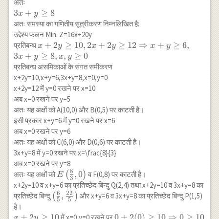
y
अतः
12 \\
\geq
3
3
+
≥
8
x
y
\text{विटामिन C}
12
x+y
अतः समस्या का गणितीय सूत्रीकरण निम्नलिखित है:
& 3 & 1 & 8 \\
\geq
उद्देश्य फलन Min. Z=16x+20y
\hline \text{1
8
x+2 y \geq
+
2
≥
10
,
2
+
2
≥
12
⇒
+
≥
6
,
प्रतिबन्ध
x
y
x
y
x
y
kg भोज्य } & 16
10,2 x+2 y
3
+
≥
8
,
,
≥
0
& 20 & \\
x
y
x
y
\geq 12
प्रतिबन्ध असमिकाओं के संगत समीकरण
\text{ का मूल्य }
\Rightarrow
& & & \\ \hline
x+2y=10,x+y=6,3x+y=8,x=0,y=0
x+y \geq 6,
\end{array}
x+2y=12 में y=0 रखने पर x=10
\\ 3x+y
अब x=0 रखने पर y=5
\geq 8, x, y
अतः यह अक्षों को A(10,0) और B(0,5) पर काटती है।
\geq 0
इसी प्रकार x+y=6 में y=0 रखने पर x=6
अब x=0 रखने पर y=6
अतः यह अक्षों को C(6,0) और D(0,6) पर काटती है।
3x+y=8 में y=0 रखने पर x=\frac{8}{3}
अब x=0 रखने पर y=8
8
E\left(\frac{8}
,
0
अतः यह अक्षों को
(
)
व F(0,8) पर काटती है।
E
3
{3}, 0\right)
x+2y=10 व x+y=6 का प्रतिच्छेद बिन्दु Q(2,4) तथा x+2y=10 व 3x+y=8 का
6
22
\left(\frac{6}
,
प्रतिच्छेद बिन्दु
(
)
और x+y=6 व 3x+y=8 का प्रतिच्छेद बिन्दु P(1,5)
5
5
{5},
है।
\frac{22}
x+2y
+
2
≥
10
0+2(0) \geq
0
+
2
(
0
)
≥
10
⇒
0
≥
10
में x=0,y=0 रखने पर
x
y