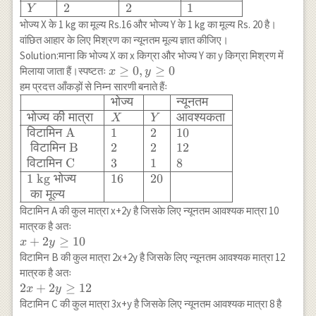
\hline \text
2
2
1
Y
{भोज्य} &
भोज्य X के 1 kg का मूल्य Rs.16 और भोज्य Y के 1 kg का मूल्य Rs. 20 है।
\text {विटामिन
वांछित आहार के लिए मिश्रण का न्यूनतम मूल्य ज्ञात कीजिए।
A} & \text
Solution:माना कि भोज्य X का x किग्रा और भोज्य Y का y किग्रा मिश्रण में
{विटामिन B} &
x
≥
0
,
≥
0
मिलाया जाता हैं।स्पष्टतः
x
y
\text {विटामिन
\geq
हम प्रदत्त आँकड़ों से निम्न सारणी बनाते हैंः
C} \\ \hline
0, y
भोज्य
न्यूनतम
\begin{array}
X & 1 & 2 &
\geq
{|l|l|l|l|} \hline
भोज्य
की
मात्रा
आवश्यकता
X
Y
3 \\ \hline Y
0
& \text{भोज्य }
विटामिन
A
1
2
10
& 2 & 2 &
& &
विटामिन
B
2
2
12
1\\ \hline
\text{न्यूनतम }
विटामिन
C
3
1
8
\end{array}
\\ \hline
1 kg
भोज्य
16
20
\text{भोज्य की
का
मूल्य
मात्रा } & X & Y
विटामिन A की कुल मात्रा x+2y है जिसके लिए न्यूनतम आवश्यक मात्रा 10
&
मात्रक है अतः
\text{आवश्यकता}
x+2
+
2
≥
10
x
y
\\ \hline
y
विटामिन B की कुल मात्रा 2x+2y है जिसके लिए न्यूनतम आवश्यक मात्रा 12
\text{विटामिन A}
\geq
मात्रक है अतः
& 1 & 2 & 10 \\
10
2
2
+
2
≥
12
x
y
\text{ विटामिन
x+2
विटामिन C की कुल मात्रा 3x+y है जिसके लिए न्यूनतम आवश्यक मात्रा 8 है
B} & 2 & 2 &