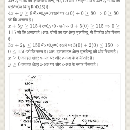
3x+2y=150 का प्रतिच्छेद बिन्दु P(2,72) और x+5y=115 व 3x+2y=150 का
प्रतिच्छेद बिन्दु R(40,15) है।
4x+y
4
+
≥
8
4(0)+0 \geq
4
(
0
)
+
0
≥
80
⇒
0
≥
80
में x=0,y=0 रखने पर
x
y
\geq
80
जो कि असत्य है।
8
\Rightarrow
x+5y
+
5
≥
115
0+5(0) \geq
0
+
5
(
0
)
≥
115
⇒
0
≥
में x=0,y=0 रखने पर
x
y
0 \geq 80
\geq
115
115
जो कि असत्य है।अतः दोनों का हल क्षेत्र मूलबिन्दु से विपरीत ओर स्थित
115
\Rightarrow
है।
0 \geq 115
3x+2
3
+
2
≤
150
3(0)+2(0)
3
(
0
)
+
2
(
0
)
≤
150
⇒
में x=0,y=0 रखने पर
x
y
y
\leq 150
0
≤
150
जो कि सत्य है।अतः इसका हल क्षेत्र मूलबिन्दु की ओर स्थित है।
\leq
\Rightarrow
x
≥
0
का हल क्षेत्र y-अक्ष पर और y-अक्ष के दायीं ओर है।
x
150
0 \leq 150
\geq
y
≥
0
का हल क्षेत्र x-अक्ष पर और x-अक्ष के ऊपर स्थित है।
y
0
\geq
0