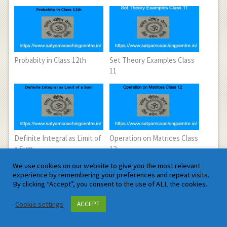
Probabity in Class 12th
Set Theory Examples Class
11
Definite Integral as Limit of
Operation on Matrices Class
a Sum
12
We use cookies on our website to give you the most relevant
experience by remembering your preferences and repeat visits.
By clicking “Accept”, you consent to the use of ALL the cookies.
Cookie settings
ACCEPT
Differentials of Composite
Functions