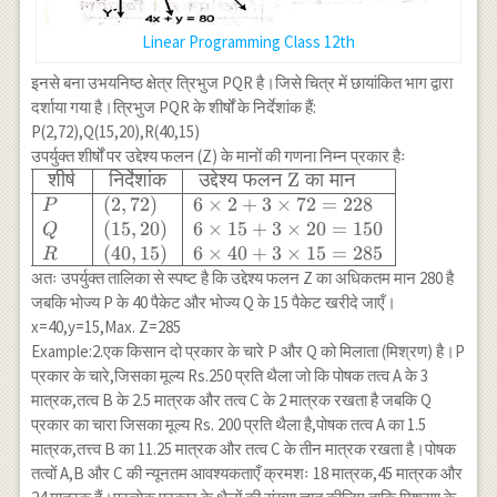
Linear Programming Class 12th
इनसे बना उभयनिष्ठ क्षेत्र त्रिभुज PQR है।जिसे चित्र में छायांकित भाग द्वारा
दर्शाया गया है।त्रिभुज PQR के शीर्षों के निर्देशांक हैं:
P(2,72),Q(15,20),R(40,15)
उपर्युक्त शीर्षों पर उद्देश्य फलन (Z) के मानों की गणना निम्न प्रकार हैः
\begin{array}
शीर्ष
निर्देशांक
उद्देश्य
फलन
Z
का
मान
{|l|l|l|} \hline
(
2
,
72
)
6
×
2
+
3
×
72
=
228
P
\text { शीर्ष }
(
15
,
20
)
6
×
15
+
3
×
20
=
150
Q
& \text {
(
40
,
15
)
6
×
40
+
3
×
15
=
285
R
निर्देशांक } &
अतः उपर्युक्त तालिका से स्पष्ट है कि उद्देश्य फलन Z का अधिकतम मान 280 है
\text { उद्देश्य
जबकि भोज्य P के 40 पैकेट और भोज्य Q के 15 पैकेट खरीदे जाएँ।
फलन Z का मान
x=40,y=15,Max. Z=285
} \\ \hline P
Example:2.एक किसान दो प्रकार के चारे P और Q को मिलाता (मिश्रण) है।P
& (2,72) & 6
प्रकार के चारे,जिसका मूल्य Rs.250 प्रति थैला जो कि पोषक तत्व A के 3
\times 2+3
मात्रक,तत्व B के 2.5 मात्रक और तत्व C के 2 मात्रक रखता है जबकि Q
\times
प्रकार का चारा जिसका मूल्य Rs. 200 प्रति थैला है,पोषक तत्व A का 1.5
72=228 \\ Q
मात्रक,तत्त्व B का 11.25 मात्रक और तत्व C के तीन मात्रक रखता है।पोषक
& (15,20) & 6
तत्वों A,B और C की न्यूनतम आवश्यकताएँ क्रमशः 18 मात्रक,45 मात्रक और
\times 15+3