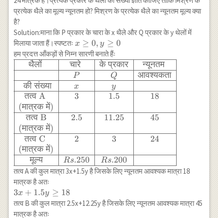
24 मात्रक हैं।प्रत्येक प्रकार के थैलों की संख्या ज्ञात कीजिए ताकि मिश्रण के
\times
प्रत्येक थैले का मूल्य न्यूनतम हो? मिश्रण के प्रत्येक थैले का न्यूनतम मूल्य क्या
20=150 \\ R
है?
& (40,15) & 6
Solution:माना कि P प्रकार के चारा के x थैले और Q प्रकार के y थेलों में
\times 40+3
x
≥
0
,
≥
0
मिलाया जाता हैं।स्पष्टतः
x
y
\times
\geq
हम प्रदत्त आँकड़ों से निम्न सारणी बनाते हैंः
15=285 \\
0, y
थैलों
चारे
के
प्रकार
न्यूनतम
\begin{array}
\hline
\geq
{|c|c|c|c|} \hline
आवश्यकता
\end{array}
P
Q
0
\text{थैलों } &
की
संख्या
x
y
\text{चारे } &
तत्व
A
3
1.5
18
\text{के प्रकार}
(
मात्रक
में
)
& \text{न्यूनतम }
तत्व
B
2.5
11.25
45
\\ \hline & P &
(
मात्रक
में
)
Q &
तत्व
C
2
3
24
\text{आवश्यकता}
(
मात्रक
में
)
\\ \hline \text{
मूल्य
.250
.200
R
s
R
s
की संख्या} & x &
तत्व A की कुल मात्रा 3x+1.5y है जिसके लिए न्यूनतम आवश्यक मात्रा 18
y & \\ \hline
मात्रक है अतः
\text{तत्व A } &
3
3
+
1.5
≥
18
x
y
3 & 1.5 & 18 \\
x+1.5
तत्व B की कुल मात्रा 2.5x+12.25y है जिसके लिए न्यूनतम आवश्यक मात्रा 45
\text{(मात्रक
y
मात्रक है अतः
में)} & & & \\