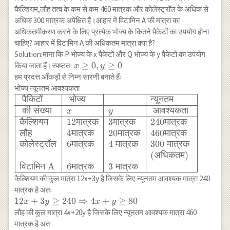
कैल्शियम,लौह तत्व के कम से कम 460 मात्रक और कोलेस्ट्रॉल के अधिक से
अधिक 300 मात्रक अपेक्षित हैं।आहार में विटामिन A की मात्रा का
अधिकतमीकरण करने के लिए प्रत्येक भोज्य के कितने पैकेटों का उपयोग होना
चाहिए? आहार में विटामिन A की अधिकतम मात्रा क्या है?
Solution:माना कि P भोज्य के x पैकेटों और Q भोज्य के y पैकेटों का उपयोग
x
≥
0
,
≥
0
किया जाता हैं।स्पष्टतः
x
y
\geq
हम प्रदत्त आँकड़ों से निम्न सारणी बनाते हैंः
0, y
भोज्य न्यूनतम आवश्यकता
\geq
पैकिटों
भोज्य
न्यूनतम
\begin{array}
0
{|l|l|l|l|} \hline
की
संख्या
आवश्यकता
x
y
\text{ पैकिटों } &
कैल्शियम
12
मात्रक
3
मात्रक
240
मात्रक
\text{ भोज्य } & &
लौह
4
मात्रक
20
मात्रक
460
मात्रक
\text{न्यूनतम } \\
कोलेस्ट्रॉल
6
मात्रक
4
मात्रक
300
मात्रक
\hline \text{ की
(
अधिकतम
)
संख्या} & x & y &
विटामिन
A
6
मात्रक
3
मात्रक
\text{ आवश्यकता }
कैल्शियम की कुल मात्रा 12x+3y है जिसके लिए न्यूनतम आवश्यक मात्रा 240
\\ \hline
मात्रक है अतः
\text{कैल्शियम} &
12x+3y
12
+
3
≥
240
⇒
4
+
≥
80
x
y
x
y
12 \text{मात्रक} &
\geq 240
लौह की कुल मात्रा 4x+20y है जिसके लिए न्यूनतम आवश्यक मात्रा 460
3 \text{मात्रक} &
\Rightarrow
मात्रक है अतः
240 \text{मात्रक}