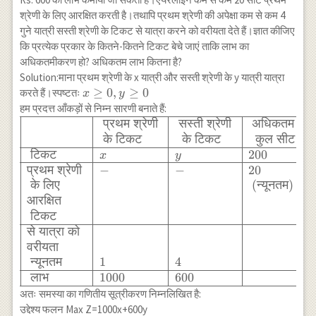
\times 20+5
श्रेणी के लिए आरक्षित करती है।तथापि प्रथम श्रेणी की अपेक्षा कम से कम 4
\times 0=150
गुने यात्री सस्ती श्रेणी के टिकट से यात्रा करने को वरीयता देते हैं।ज्ञात कीजिए
\\ \hline Q &
कि प्रत्येक प्रकार के कितने-कितने टिकट बेचे जाएं ताकि लाभ का
(20,20) & 7.50
अधिकतमीकरण हो? अधिकतम लाभ कितना है?
\times 20
Solution:माना प्रथम श्रेणी के x यात्री और सस्ती श्रेणी के y यात्री यात्रा
\times 5
x
≥
0
,
≥
0
करते हैं।स्पष्टतः
\times
x
y
\geq
हम प्रदत्त आँकड़ों से निम्न सारणी बनाते हैं:
20=250 \\
0, y
प्रथम
श्रेणी
सस्ती
श्रेणी
अधिकतम
\begin{array}
\hline P &
\geq
{|l|l|l|l|}
(15,30) & 7.50
के
टिकट
के
टिकट
कुल
सीट
0
\hline &
\times 15+5
टिकट
200
x
y
\text{ प्रथम
\times
प्रथम
श्रेणी
−
−
20
श्रेणी } &
30=262.5 \\
के
लिए
(
न्यूनतम
)
\text{ सस्ती
\hline D &
आरक्षित
श्रेणी } &
(0,40) & 7.50
टिकट
\text{
\times 0+5
से
यात्रा
को
अधिकतम } \\
\times
वरीयता
& \text{ के
40=200 \\
न्यूनतम
1
4
टिकट } &
\hline
लाभ
1000
600
\text{ के
\end{array}
अतः समस्या का गणितीय सूत्रीकरण निम्नलिखित है:
टिकट } &
उद्देश्य फलन Max Z=1000x+600y