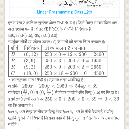
Linear Programming Class 12th
इनसे बना उभयनिष्ठ सुसंगत क्षेत्र YBPRCX है।जिसे चित्र में छायांकित भाग
द्वारा दर्शाया गया है।क्षेत्र YBPRCX के शीर्षों के निर्देशांक हैं:
B(0,12),P(3,6),R(9,2),C(18,0)
उपर्युक्त शीर्षों पर उद्देश्य फलन (Z) के मानों की गणना निम्न प्रकार हैः
\begin{array}
शीर्ष
निर्देशांक
उद्देश्य
फलन
Z
का
मान
{|l|l|l|} \hline
(
0
,
12
)
250
×
0
+
12
×
200
=
2400
B
\text {शीर्ष} &
(
3
,
6
)
250
×
3
+
200
×
6
=
1950
P
\text
(
9
,
2
)
250
×
9
+
200
×
2
=
2650
R
{निर्देशांक} &
(
18
,
0
)
250
×
18
+
200
×
0
=
4500
C
\text {उद्देश्य
Z का न्यूनतम मान 1950 है।सुसंगत क्षेत्र अपरिबद्ध है।
फलन Z का मान}
250 x+200y
250
+
200
<
1950
⇒
544
<
39
असमिका
x
y
y
\\ \hline B &
39
39
< 1950
\left(\frac{39}
,
0
\left(0,
0
,
यह रेखा
(
)
व
(
)
से होकर जाती है और बिन्दु (3,6) पर स्थित है।
5
4
(0,12) & 250
\Rightarrow
{5}, 0\right)
\frac{39}
250 \times
250
×
0
+
200
×
0
<
39
⇒
0
<
39
इसमें x=0,y=0 रखने पर
\times 0+12
544 y <39
{4}\right)
0+ 200
जो कि असत्य है।
\times
\times 0 <
5x+4y<39 क्षेत्र के नीचे के बिन्दु रेखा 5x+4y=39 के नीचे स्थित है अर्थात्
200=2400 \\
39
मूलबिन्दु की ओर स्थित है जिसका कोई भी बिन्दु सुसंगत क्षेत्र के साथ उभयनिष्ठ
\hline P &
\Rightarrow
नहीं है।
(3,6) & 250