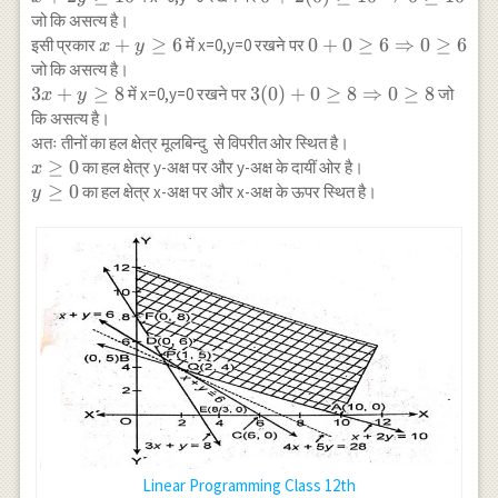
{5}\right)
\geq
10
जो कि असत्य है।
10
\Rightarrow
x+y
+
≥
6
0+0 \geq 6
0
+
0
≥
6
⇒
0
≥
6
इसी प्रकार
में x=0,y=0 रखने पर
x
y
0 \geq 10
\geq
\Rightarrow
जो कि असत्य है।
6
0 \geq 6
3
3
+
≥
8
3(0)+0 \geq
3
(
0
)
+
0
≥
8
⇒
0
≥
8
में x=0,y=0 रखने पर
जो
x
y
x+y
8
कि असत्य है।
\geq
\Rightarrow
अतः तीनों का हल क्षेत्र मूलबिन्दु से विपरीत ओर स्थित है।
8
0 \geq 8
x
≥
0
का हल क्षेत्र y-अक्ष पर और y-अक्ष के दायीं ओर है।
x
\geq
y
≥
0
का हल क्षेत्र x-अक्ष पर और x-अक्ष के ऊपर स्थित है।
y
0
\geq
0
Linear Programming Class 12th