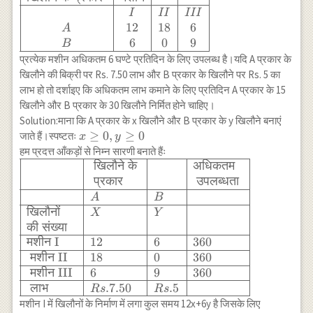
(2,4) & 16
{|c|c|c|c|}
I
II
III
\times 2+20
\hline
12
18
6
A
\times 4=112
\text{खिलौने
6
0
9
B
\\ \hline A &
के प्रकार } &
प्रत्येक मशीन अधिकतम 6 घण्टे प्रतिदिन के लिए उपलब्ध है।यदि A प्रकार के
(10,0) & 16
\text{मशीन}
\times 10+20
खिलौने की बिक्री पर Rs. 7.50 लाभ और B प्रकार के खिलौने पर Rs. 5 का
\\ \hline & I
\times 0=160
लाभ हो तो दर्शाइए कि अधिकतम लाभ कमाने के लिए प्रतिदिन A प्रकार के 15
& II & II I \\
\\ \hline
खिलौने और B प्रकार के 30 खिलौने निर्मित होने चाहिए।
A & 12 & 18
\end{array}
Solution:माना कि A प्रकार के x खिलौने और B प्रकार के y खिलौने बनाएं
& 6 \\ B & 6
x
≥
0
,
≥
0
जाते हैं।स्पष्टतः
x
y
& 0 & 9 \\
\geq
हम प्रदत्त आँकड़ों से निम्न सारणी बनाते हैंः
\hline
0, y
खिलौने
के
अधिकतम
\begin{array}
\end{array}
\geq
{|l|l|l|l|} \hline
प्रकार
उपलब्धता
0
& \text{ खिलौने
A
B
के } &
खिलौनों
X
Y
&\text{अधिकतम
की
संख्या
} \\ & \text{
मशीन
I
12
6
360
प्रकार } & &
मशीन
II
18
0
360
\text{ उपलब्धता
मशीन
III
6
9
360
} \\ \hline & A
लाभ
.7.50
.5
R
s
R
s
& B & \\
मशीन I में खिलौनों के निर्माण में लगा कुल समय 12x+6y है जिसके लिए