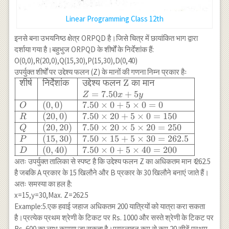
Linear Programming Class 12th
इनसे बना उभयनिष्ठ क्षेत्र ORPQD है।जिसे चित्र में छायांकित भाग द्वारा
दर्शाया गया है।बहुभुज ORPQD के शीर्षों के निर्देशांक हैं:
O(0,0),R(20,0),Q(15,30),P(15,30),D(0,40)
उपर्युक्त शीर्षों पर उद्देश्य फलन (Z) के मानों की गणना निम्न प्रकार हैः
शीर्ष
निर्देशांक
उद्देश्य
फलन
Z
का
मान
\begin{array}
{|l|l|l|} \hline
=
7.50
+
5
Z
x
y
\text{शीर्ष} &
(
0
,
0
)
7.50
×
0
+
5
×
0
=
0
O
\text{निर्देशांक}
(
20
,
0
)
7.50
×
20
+
5
×
0
=
150
R
& \text{उद्देश्य
(
20
,
20
)
7.50
×
20
×
5
×
20
=
250
Q
फलन Z का मान}
(
15
,
30
)
7.50
×
15
+
5
×
30
=
262.5
P
\\ & &
(
0
,
40
)
7.50
×
0
+
5
×
40
=
200
D
Z=7.50x+5y
अतः उपर्युक्त तालिका से स्पष्ट है कि उद्देश्य फलन Z का अधिकतम मान ₹ 262.5
\\ \hline O &
है जबकि A प्रकार के 15 खिलौने और B प्रकार के 30 खिलौने बनाएं जाते हैं।
(0,0) & 7.50
अतः समस्या का हल है:
\times 0+5
x=15,y=30,Max. Z=262.5
\times 0=0 \\
Example:5.एक हवाई जहाज अधिकतम 200 यात्रियों को यात्रा करा सकता
\hline R &
है।प्रत्येक प्रथम श्रेणी के टिकट पर Rs. 1000 और सस्ते श्रेणी के टिकट पर
(20,0) & 7.50
Rs. 600 का लाभ कमाया जा सकता है।एयरलाइन कम से कम 20 सीटें प्रथम