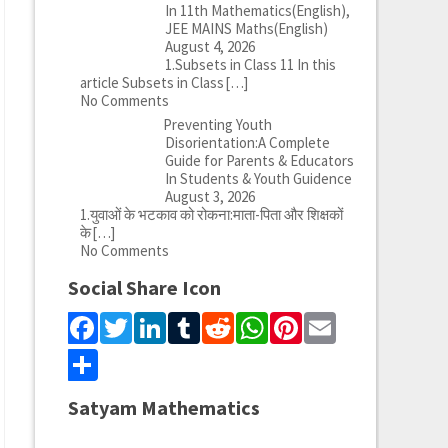
In 11th Mathematics(English),
JEE MAINS Maths(English)
August 4, 2026
1.Subsets in Class 11 In this
article Subsets in Class
[…]
No Comments
Preventing Youth
Disorientation:A Complete
Guide for Parents & Educators
In Students & Youth Guidence
August 3, 2026
1.युवाओं के भटकाव को रोकना:माता-पिता और शिक्षकों
के
[…]
No Comments
Social Share Icon
Facebook
Twitter
LinkedIn
Tumblr
Reddit
WhatsApp
Pinterest
Email
Share
Satyam Mathematics