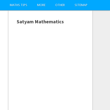
MATHS TIPS
MORE
OTHER
SITEMAP
Satyam Mathematics