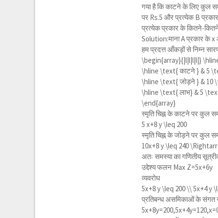
गया है कि काटने के लिए कुल समय
पर Rs.5 और प्रत्येक B प्रकार
प्रत्येक प्रकार के कितने-कितने स
Solution:माना A प्रकार के x और
हम प्रदत्त आँकड़ों से निम्न सारण
\begin{array}{|l|l|l|l|} \hli
\hline \text{ काटने } & 5 \
\hline \text{ जोड़ने } & 10
\hline \text{ लाभ} & 5 \text{
\end{array}
स्मृति चिह्न के काटने पर कु
5 x+8 y \leq 200
स्मृति चिह्न के जोड़ने पर क
10x+8 y \leq 240 \Rightarr
अतः समस्या का गणितीय सूत्री
उद्देश्य फलन Max Z=5x+6y
व्यवरोध
5x+8 y \leq 200 \\ 5x+4 y \
प्रतिबन्ध असमिकाओं के संग
5x+8y=200,5x+4y=120,x=