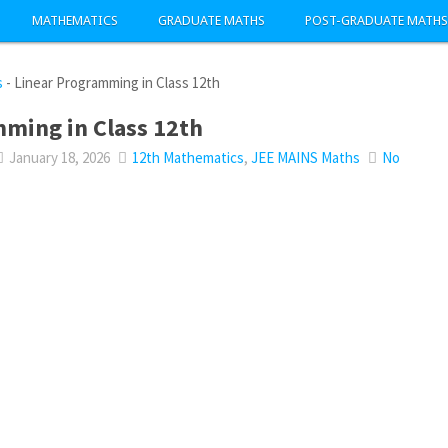
MATHEMATICS
GRADUATE MATHS
POST-GRADUATE MATHS
s
-
Linear Programming in Class 12th
mming in Class 12th
January 18, 2026
12th Mathematics
,
JEE MAINS Maths
No