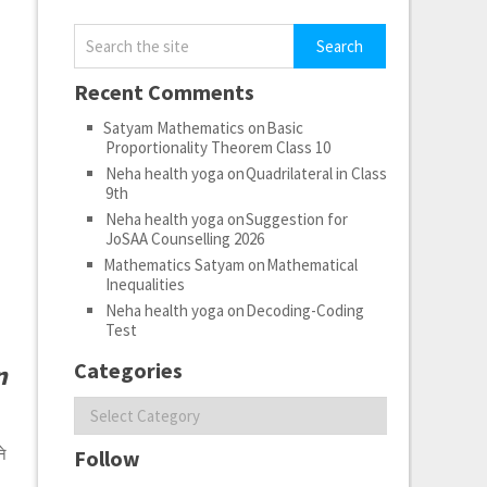
Recent Comments
Satyam Mathematics
on
Basic
Proportionality Theorem Class 10
Neha health yoga
on
Quadrilateral in Class
9th
Neha health yoga
on
Suggestion for
JoSAA Counselling 2026
Mathematics Satyam
on
Mathematical
Inequalities
Neha health yoga
on
Decoding-Coding
Test
Categories
n
Categories
ने
Follow