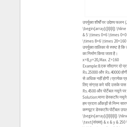
उपर्युक्त शीर्षों पर उद्देश्य फल
\begin{array}{|l|l|l|} \hline 
& 5 \times 0+6 \times 0=0 \
\times 8+6 \times 20=160 \
उपर्युक्त तालिका से स्पष्ट है 
का निर्माण किया जाता है।
x=8,y=20,Max. Z=160
Example:8.एक सौदागर दो प्रक
Rs.25000 और Rs.40000 होगी,बे
से अधिक नहीं होगी।प्रत्येक प्
लिए संग्रह करे यदि उसके पास
Rs.4500 और पोर्टेबल नमूने प
Solution:माना डेस्कटॉप नमूने क
हम प्रदत्त आँकड़ों से निम्न सारण
कम्प्यूटर डेस्कटॉप पोर्टेबल उ
\begin{array}{|l|l|l|l|} \hli
\text{संख्या} & x & y & 250