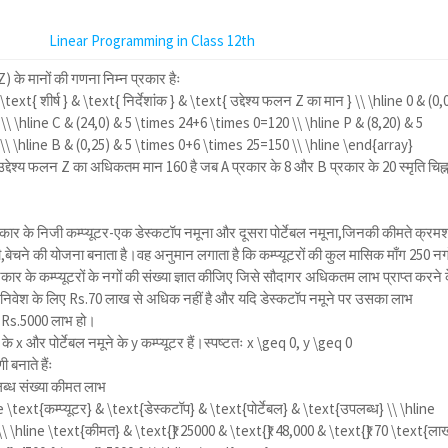
Linear Programming in Class 12th
न (Z) के मानों की गणना निम्न प्रकार हैः
\text{ शीर्ष } & \text{ निर्देशांक } & \text{ उद्देश्य फलन Z का मान } \\ \hline 0 & (0,
\ \hline C & (24,0) & 5 \times 24+6 \times 0=120 \\ \hline P & (8,20) & 5
\ \hline B & (0,25) & 5 \times 0+6 \times 25=150 \\ \hline \end{array}
कि उद्देश्य फलन Z का अधिकतम मान 160 है जब A प्रकार के 8 और B प्रकार के 20 स्मृति चिह्
ार के निजी कम्प्यूटर-एक डेस्कटॉप नमूना और दूसरा पोर्टेबल नमूना,जिनकी कीमते क्रम
चने की योजना बनाता है।वह अनुमान लगाता है कि कम्प्यूटरों की कुल मासिक माँग 250 नगो
रकार के कम्प्यूटरों के नगों की संख्या ज्ञात कीजिए जिसे सौदागर अधिकतम लाभ प्राप्त करने 
 निवेश के लिए Rs.70 लाख से अधिक नहीं है और यदि डेस्कटॉप नमूने पर उसका लाभ
र Rs.5000 लाभ हो।
े x और पोर्टेबल नमूने के y कम्प्यूटर हैं।स्पष्टतः
x \geq 0, y \geq 0
ी बनाते हैंः
पलब्ध संख्या कीमत लाभ
ne \text{कम्प्यूटर} & \text{डेस्कटॉप} & \text{पोर्टेबल} & \text{उपलब्ध} \\ \hline
 \\ \hline \text{कीमत} & \text{₹} 25000 & \text{₹} 48,000 & \text{₹} 70 \text{ला