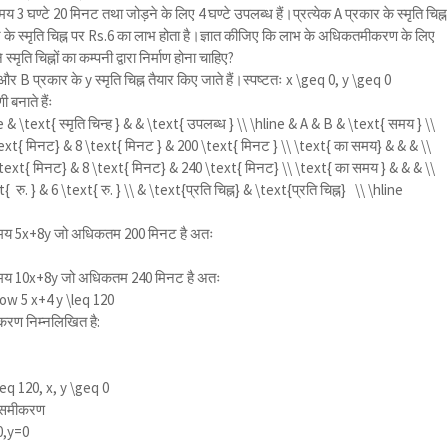
 3 घण्टे 20 मिनट तथा जोड़ने के लिए 4 घण्टे उपलब्ध हैं।प्रत्येक A प्रकार के स्मृति चिह्न
 के स्मृति चिह्न पर Rs.6 का लाभ होता है।ज्ञात कीजिए कि लाभ के अधिकतमीकरण के लिए
्मृति चिह्नों का कम्पनी द्वारा निर्माण होना चाहिए?
 B प्रकार के y स्मृति चिह्न तैयार किए जाते हैं।स्पष्टतः
x \geq 0, y \geq 0
ी बनाते हैंः
ne & \text{ स्मृति चिन्ह } & & \text{ उपलब्ध } \\ \hline & A & B & \text{ समय } \\
text{ मिनट} & 8 \text{ मिनट } & 200 \text{ मिनट } \\ \text{ का समय} & & & \\
 \text{ मिनट} & 8 \text{ मिनट} & 240 \text{ मिनट} \\ \text{ का समय } & & & \\
 रु. } & 6 \text{ रु. } \\ & \text{प्रति चिह्न} & \text{प्रति चिह्न} \\ \hline
ल समय 5x+8y जो अधिकतम 200 मिनट है अतः
ुल समय 10x+8y जो अधिकतम 240 मिनट है अतः
ow 5 x+4 y \leq 120
करण निम्नलिखित है:
leq 120, x, y \geq 0
त समीकरण
0,y=0