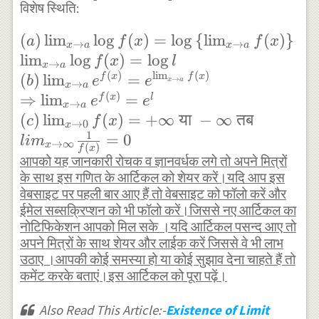
विशेष स्थिति:
f(x)=k \lim _{x \rightarrow a}
f(x) \\ \Rightarrow \lim _{x
(a) \lim _{x
(
)
l
i
m
l
o
g
(
)
=
l
o
g
{
l
i
m
(
)
}
a
f
x
f
x
→
→
x
a
x
a
\rightarrow a} k f(x)=k l ,\text
\rightarrow a}
l
i
m
l
o
g
(
)
=
l
o
g
f
x
l
→
x
a
{ जहां k अचर है }\\ \text {
(
)
l
i
m
(
)
\log f(x)=\log
(
)
l
i
m
=
f
x
f
x
b
e
e
→
x
a
→
x
a
(vi)मापांक नियम } \\ \lim _{x
\left\{\lim _{x
(
)
⇒
l
i
m
=
f
x
l
e
e
→
x
a
\rightarrow a}|f(x)|=\left|\lim
\rightarrow a}
(
)
l
i
m
(
)
=
+
∞
या
−
∞
तब
c
f
x
→
0
x
_{x \rightarrow a} f(x)\right|
f(x)\right\} \\
1
=
0
l
i
m
→
∞
x
(
)
\\ \lim _{x \rightarrow
f
x
\lim _{x
आपको यह जानकारी रोचक व ज्ञानवर्धक लगे तो अपने मित्रों
a}|f(x)|=|l| \\ \text { (vii)घात
\rightarrow a}
के साथ इस गणित के आर्टिकल को शेयर करें।यदि आप इस
नियम } \\ \Rightarrow \lim _{x
\log f(x)=\log l
वेबसाइट पर पहली बार आए हैं तो वेबसाइट को फॉलो करें और
\rightarrow a}\left[\
ईमेल सब्सक्रिप्शन को भी फॉलो करें।जिससे नए आर्टिकल का
\\ (b) \lim _{x
{f(x)\}^{g(x)}\right]=\left[\lim
नोटिफिकेशन आपको मिल सके ।यदि आर्टिकल पसन्द आए तो
\rightarrow a}
अपने मित्रों के साथ शेयर और लाईक करें जिससे वे भी लाभ
_{x \rightarrow a} f(x)
e^{f(x)}=e^{\lim
उठाए ।आपकी कोई समस्या हो या कोई सुझाव देना चाहते हैं तो
\right]^{\lim _{x \rightarrow
_{x \rightarrow
कमेंट करके बताएं।इस आर्टिकल को पूरा पढ़ें।
a} g(x)} \\ \Rightarrow \lim
a} f(x)} \\
_{x \rightarrow a}\left[\
\Rightarrow \lim
Also Read This Article:-
Existence of Limit