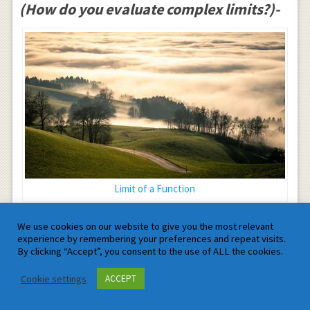
(How do you evaluate complex limits?)-
Limit of a Function
आप कॉची की प्रमेय सीखेंगे और सम्मिश्र सीमा और एक
We use cookies on our website to give you the most relevant
अवकलज खोजने के लिए इसका उपयोग करने में सक्षम होंगे,
experience by remembering your preferences and repeat visits.
जिसे हम एक वास्तविक संख्याओं के फलनों के लिए परिचित हैं।
By clicking “Accept”, you consent to the use of ALL the cookies.
10.अनंत की सीमा कैसे हल करें? (How to solve
Cookie settings
ACCEPT
limits to infinity?)-