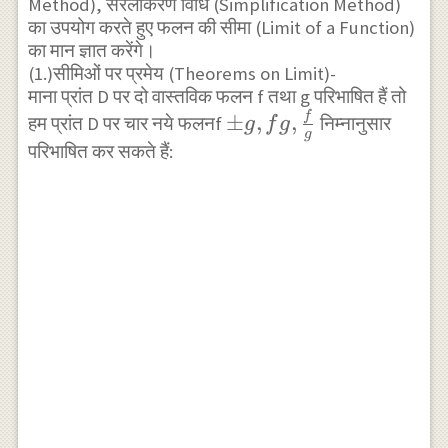
Method), सरलीकरण विधि (Simplification Method)
का उपयोग करते हुए फलन की सीमा (Limit of a Function)
का मान ज्ञात करेंगे।
(1.)सीमिओं पर प्रमेय (Theorems on Limit)-
माना प्रांत D पर दो वास्तविक फलन f तथा g परिभाषित हैं तो
f
\pm g, f
±
,
,
हम प्रांत D पर चार नये फलनf
निम्नानुसार
g
f
g
g
g,\frac{f}
परिभाषित कर सकते हैं:
{g}