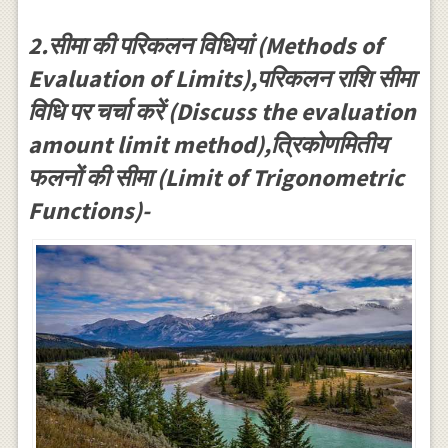
{f(x)\}^{g(x)}\right]=e^{m}
_{x \rightarrow
a}
2.सीमा की परिकलन विधियां (Methods of
e^{f(x)}=e^{l}
Evaluation of Limits),परिकलन राशि सीमा
\\ (c) \lim _{x
विधि पर चर्चा करें (Discuss the evaluation
\rightarrow 0}
amount limit method),त्रिकोणमितीय
f(x)=+\infty
फलनों की सीमा (Limit of Trigonometric
\text { या } -
\infty \text { तब
Functions)-
} \\ lim_{x
\rightarrow
\infty} \frac{1}
{f(x)}=0