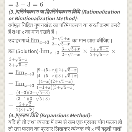
\frac{x^{2}-9}
=
3
+
3
=
6
f(x)}{\lim _{x
{x-3} \\ =\lim
(3.)परिमेयकरण या द्विपरिमेयकरण विधि (Rationalization
\rightarrow
_{x
or Birationalization Method)-
a}g(x)}=\frac{f(a)}
\rightarrow 3}
वर्गमूल निहित गुणनखंड का परिमेयकरण या सरलीकरण करते
{g(a)}
\frac{(x-3)
हैं तथा x का मान रखते हैं।
3
−
5
+
\lim _{x
x
(x+3)}{(x-
l
i
m
उदाहरणार्थ:
का मान ज्ञात कीजिए।
→
3
x
2
−
5
−
x
\rightarrow
3)}=\lim _{x
3
−
5
+
2
+
5
−
\lim _{x
x
x
l
i
m
×
×
हल (Solution)-
→
3
x
3} \frac{3-
2
−
5
−
2
+
5
−
\rightarrow 3}
x
x
\rightarrow 3}
3
+
5
−
x
\sqrt{5+x}}
(x+3) \\
\frac{3-
3
+
5
+
x
[
9
−
(
5
+
)]
[
2
+
5
−
]
{2-\sqrt{5-
x
x
=3+3=6
=
l
i
m
\sqrt{5+x}}{2-
→
3
x
[
4
−
(
5
−
)]
[
3
+
5
+
]
x
x
x}}
\sqrt{5-x}} \times
(
4
−
)
(
2
+
5
−
)
x
x
=
l
i
m
→
3
x
(
−
1
+
)
(
3
+
5
+
)
x
x
\frac{2+\sqrt{5-
(
4
−
3
)
(
2
+
5
−
3
)
=
x}}{2+\sqrt{5-x}}
(
3
−
1
)
(
3
+
5
+
3
)
2
+
2
\times
=
2
(
3
+
8
)
\frac{3+\sqrt{5-
(4.)प्रसार विधि (Expansions Method)-
x}}{3+\sqrt{5+x}}
यदि हो तो तथा व्यंजक में कम से कम एक प्रसार योग फलन हो
तो उस फलन का प्रसार लिखकर व्यंजक को x की बढ़ती घातों
\\ =\lim _{x