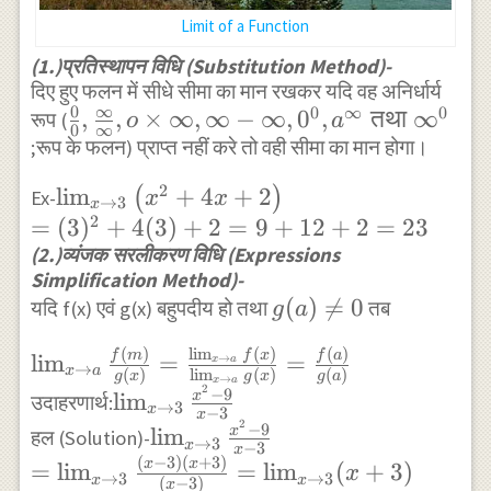
Limit of a Function
(1.)प्रतिस्थापन विधि (Substitution Method)-
दिए हुए फलन में सीधे सीमा का मान रखकर यदि वह अनिर्धार्य
0
∞
0
∞
0
\frac {0}
,
,
×
∞
,
∞
−
∞
,
0
,
तथा
∞
रूप (
o
a
0
∞
;रूप के फलन) प्राप्त नहीं करे तो वही सीमा का मान होगा।
{0},\frac
{\infty}
2
\lim _{x \rightarrow
l
i
m
+
4
+
2
(
)
Ex-
x
x
→
3
{\infty},o
x
2
3}\left(x^{2}+4 x+2\right)
=
(
3
)
+
4
(
3
)
+
2
=
9
+
12
+
2
=
23
\times
(2.)व्यंजक सरलीकरण विधि (Expressions
\\ =
\infty ,
Simplification Method)-
(3)^{2}+4(3)+2=9+12+2=23
\infty-
g(a)
(
)

=
0
यदि f(x) एवं g(x) बहुपदीय हो तथा
तब
g
a
\infty
\neq
,0^{0}
(
)
l
i
m
(
)
(
)
\lim _{x
f
m
f
x
f
a
l
i
m
=
=
→
0
x
a
→
x
a
(
)
l
i
m
(
)
(
)
g
x
g
x
g
a
,a^{\infty}
→
x
a
\rightarrow a}
2
\lim _{x
−
9
l
i
m
x
उदाहरणार्थ:
→
3
\text { तथा
x
−
3
\frac{f(m)}
x
\rightarrow 3}
2
\lim _{x
−
9
l
i
m
x
हल (Solution)-
}
→
3
{g(x)}=\frac{\lim
x
−
3
x
\frac{x^{2}-9}
\rightarrow 3}
(
−
3
)
(
+
3
)
x
x
=
l
i
m
=
l
i
m
(
+
3
)
\infty^{0}
x
_{x \rightarrow a}
→
3
→
3
x
x
(
−
3
)
{x-3}
x