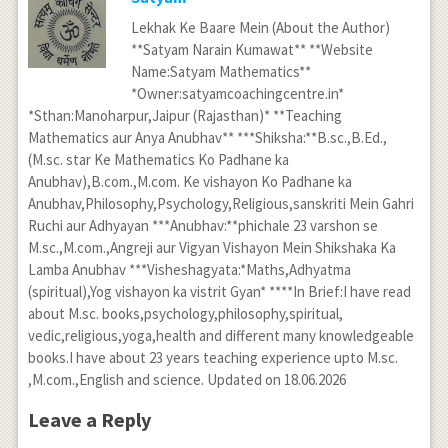
Lekhak Ke Baare Mein (About the Author)
**Satyam Narain Kumawat** **Website
Name:Satyam Mathematics**
*Owner:satyamcoachingcentre.in*
*Sthan:Manoharpur,Jaipur (Rajasthan)* **Teaching
Mathematics aur Anya Anubhav** ***Shiksha:**B.sc.,B.Ed.,
(M.sc. star Ke Mathematics Ko Padhane ka
Anubhav),B.com.,M.com. Ke vishayon Ko Padhane ka
Anubhav,Philosophy,Psychology,Religious,sanskriti Mein Gahri
Ruchi aur Adhyayan ***Anubhav:**phichale 23 varshon se
M.sc.,M.com.,Angreji aur Vigyan Vishayon Mein Shikshaka Ka
Lamba Anubhav ***Visheshagyata:*Maths,Adhyatma
(spiritual),Yog vishayon ka vistrit Gyan* ****In Brief:I have read
about M.sc. books,psychology,philosophy,spiritual,
vedic,religious,yoga,health and different many knowledgeable
books.I have about 23 years teaching experience upto M.sc.
,M.com.,English and science. Updated on 18.06.2026
Leave a Reply