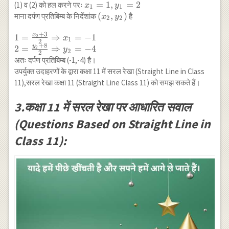
\frac{y_1-8}
y_1=7
x_{1}=1,y_{1}=2
=
1
,
=
2
(1) व (2) को हल करने परः
x
y
1
1
{x_1-3}=3
\ldots(2)
\left(x_{2},
(
,
)
माना दर्पण प्रतिबिम्ब के निर्देशांक
है
x
y
2
2
\Rightarrow 3
y_{2}\right)
x_1-y_1=1
+
3
x
1=\frac{x_2+3}
1
=
⇒
=
−
1
2
x
1
2
\ldots(1)
+
8
{2} \Rightarrow
y
2
=
⇒
=
−
4
2
y
2
2
x_1=-1 \\
अतः दर्पण प्रतिबिम्ब (-1,-4) है।
2=\frac{y_2+8}
उपर्युक्त उदाहरणों के द्वारा कक्षा 11 में सरल रेखा (Straight Line in Class
{2} \Rightarrow
11),सरल रेखा कक्षा 11 (Straight Line Class 11) को समझ सकते हैं।
y_2=-4
3.कक्षा 11 में सरल रेखा पर आधारित सवाल
(Questions Based on Straight Line in
Class 11):