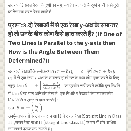
उत्तरःकोई सरल रेखा बिन्दुओं का समुच्चय है।अतः दो बिन्दुओं के बीच की दूरी
को रेखा या सरल रेखा कहते हैं।
प्रश्नः3.दो रेखाओं में से एक रेखा y-अक्ष के समान्तर
हो तो उनके बीच कोण कैसे ज्ञात करते हैं? (If One of
Two Lines is Parallel to the y-axis then
How is the Angle Between Them
Determined?):
a_1
+
=
एवं
+
=
उत्तरःदो रेखाओं के समीकरण
a
x
b
y
c
a
x
b
y
1
1
1
2
2
x+b_1
में से एक रेखा y-अक्ष के समान्तर हो तो उनके मध्य कोण ज्ञात करने के लिए
c
2
[
]
y
\tan
−
a
b
a
b
t
a
n
=
±
सूत्र
का प्रयोग नहीं करते क्योंकि इस स्थिति
2
1
1
2
θ
+
a
a
b
b
=c_{1}
1
2
1
2
\theta=\pm\left[\frac{a_2
\tan
t
a
n
में
का मान अनिर्धाय होता है।इस स्थिति में रेखाओं के मध्य का कोण
θ
\text{
b_1-a_1 b_2}{a_1 a_2+b_1
\theta
निम्नलिखित सूत्र से ज्ञात करते हैंः
एवं }
b_2}\right]
(
)
\tan
b
t
a
n
=
±
a_2
1
θ
a
1
\theta=\pm\left(\frac{b_1}
x+b_2
उपर्युक्त प्रश्नों के उत्तर द्वारा कक्षा 11 में सरल रेखा (Straight Line in Class
{a_1}\right)
y
11),सरल रेखा कक्षा 11 (Straight Line Class 11) के बारे में ओर अधिक
=c_{2}
जानकारी प्राप्त कर सकते हैं।