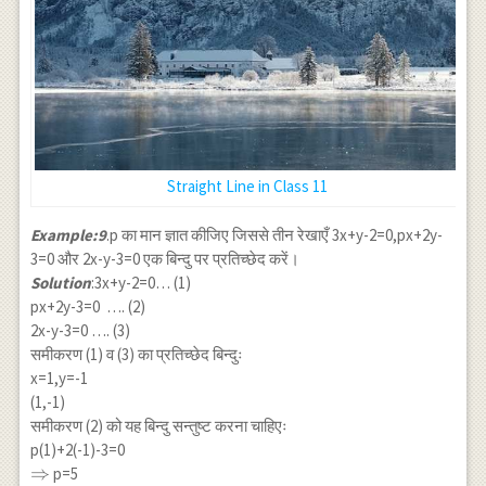
Straight Line in Class 11
Example:9
.p का मान ज्ञात कीजिए जिससे तीन रेखाएँ 3x+y-2=0,px+2y-
3=0 और 2x-y-3=0 एक बिन्दु पर प्रतिच्छेद करें।
Solution
:3x+y-2=0… (1)
px+2y-3=0 …. (2)
2x-y-3=0 …. (3)
समीकरण (1) व (3) का प्रतिच्छेद बिन्दुः
x=1,y=-1
(1,-1)
समीकरण (2) को यह बिन्दु सन्तुष्ट करना चाहिएः
p(1)+2(-1)-3=0
\Rightarrow
⇒
p=5