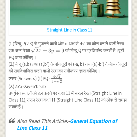
Straight Line in Class 11
(1.)बिन्दु P(2,3) से गुजरने वाली और x-अक्ष से 45° का कोण बनाने वाली रेखा
\sqrt{2}
2
+
3
=
9
एक अन्य रेखा
को बिन्दु Q पर प्रतिच्छेद करती है।दूरी
x
y
x+3
PQ ज्ञात कीजिए।
y=9
(2.)बिन्दु (a,b) तथा (a’,b’) के बीच दूरी एवं (-a, b) तथा (a’,-b’) के बीच की दूरी
को समद्विभाजित करने वाली रेखा का समीकरण ज्ञात कीजिए।
\frac{4
4
2
उत्तर (Answers):(1)PQ=
3
+
2
\sqrt{2}}
(2.)2b’x-2ay=a’b’-ab
{3+\sqrt{2}}
उपर्युक्त सवालों को हल करने पर कक्षा 11 में सरल रेखा (Straight Line in
Class 11),सरल रेखा कक्षा 11 (Straight Line Class 11) को ठीक से समझ
सकते हैं।
Also Read This Article:-
General Equation of
Line Class 11