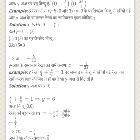
8
32
\left(0, -\frac{8}
0
,
−
0
,
अतः y-अक्ष पर वह बिन्दु हैः
(
)
(
)
\right| =4 \\
\theta)}}\right|
3
3
{3}\right)\left(0,
Example:6
.रेखाओं x-7y+5=0 और 3x+y=0 के प्रतिच्छेद बिन्दु से खींची गई
\Rightarrow |3 y-
\\ =\left|\frac{-
\frac{32}
12|=20 \\
और y-अक्ष के समान्तर रेखा का समीकरण ज्ञात कीजिए।
\sin
{3}\right)
\Rightarrow 3 y-
Solution
:x-7y+5=0 …. (1)
(\theta+\phi)}
12=\pm 20 \\
{\sqrt{2[1-\cos
3x+y=0 …. (2)
\Rightarrow 3
(\phi-
(1) व (2) का प्रतिच्छेद बिन्दुः
y=12 \pm 20 \\
\theta)]}}\right|
22x+5=0
\Rightarrow
\\ =\frac{|\sin
y=\frac{32}{3},-
5
(\theta+\phi)|}
\Rightarrow
⇒
=
−
x
22
\frac{8}{3}
{\sqrt{2 \times 2
5
x=-\frac{5}
x=-
=
−
y-अक्ष के समान्तर रेखा का समीकरणः
x
22
\sin
{22}
\frac{5}
y
x
\frac{x}
+
=
1
Example:7
.रेखा
पर लम्ब उस बिन्दु से खींची गई रेखा का
4
6
^2\left(\frac{\phi-
{22}
{4}+\frac{y}
समीकरण ज्ञात कीजिए जहाँ यह रेखा y-अक्ष से मिलती है।
\theta}{2}\right)
{6}=1
Solution
:y-अक्ष पर x=0
\mid}} \\
=\frac{|\sin
y
x
\frac{x}
+
=
1
⇒
=
6
y
4
6
(\theta+\phi)|}{2
{4}+\frac{y}
अतः बिन्दु (0,6)
\mid \sin
{6}=1
का
गुणांक
x
m=-\frac{x
=
−
रेखा की प्रवणता
m
का
गुणांक
\left(\frac{\phi-
y
\Rightarrow
\text { का
1
−
4
\theta}
y=6
1
गुणांक }}{y
6
{2}\right)\mid}
3
⇒
=
−
m
\text { का
2
2
\frac{2}
लम्ब रेखा की प्रवणता=-
गुणांक }} \\ -