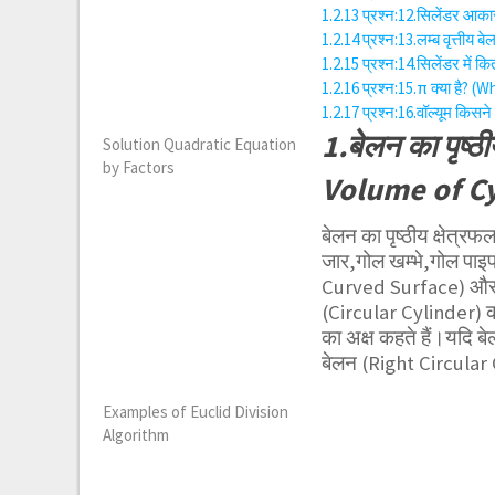
1.2.13
प्रश्न:12.सिलेंडर आका
1.2.14
प्रश्न:13.लम्ब वृत्तीय
1.2.15
प्रश्न:14.सिलेंडर में 
1.2.16
प्रश्न:15.π क्या है? (
1.2.17
प्रश्न:16.वॉल्यूम कि
1.बेलन का पृष्
Solution Quadratic Equation
by Factors
Volume of Cy
बेलन का पृष्ठीय क्षे
जार,गोल खम्भे,गोल पाइप,टे
Curved Surface) और सर्
(Circular Cylinder) कहल
का अक्ष कहते हैं।यदि बे
बेलन (Right Circular 
Examples of Euclid Division
Algorithm