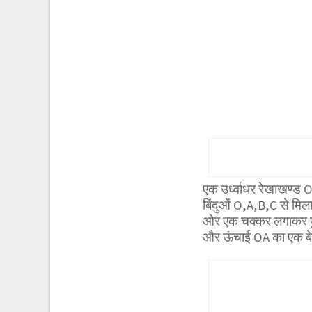
एक उर्ध्वाधर रेखाखण्
बिंदुओं O,A,B,C से मि
ओर एक चक्कर लगाकर पुन
और ऊंचाई OA का एक बेलन