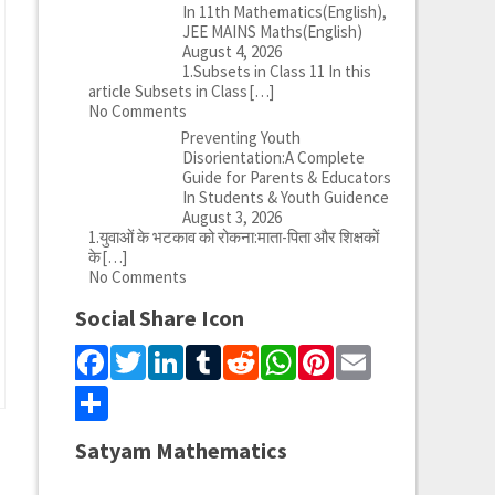
In 11th Mathematics(English),
JEE MAINS Maths(English)
August 4, 2026
1.Subsets in Class 11 In this
article Subsets in Class
[…]
No Comments
Preventing Youth
Disorientation:A Complete
Guide for Parents & Educators
In Students & Youth Guidence
August 3, 2026
1.युवाओं के भटकाव को रोकना:माता-पिता और शिक्षकों
के
[…]
No Comments
Social Share Icon
Facebook
Twitter
LinkedIn
Tumblr
Reddit
WhatsApp
Pinterest
Email
Share
Satyam Mathematics