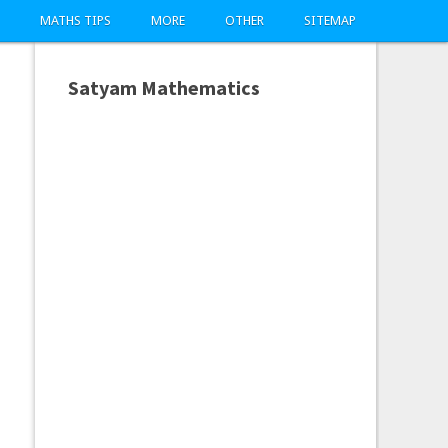
MATHS TIPS
MORE
OTHER
SITEMAP
Satyam Mathematics