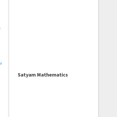
े
ea
Satyam Mathematics