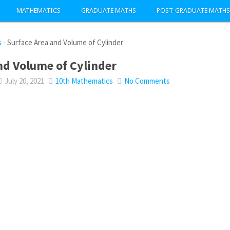
MATHEMATICS
GRADUATE MATHS
POST-GRADUATE MATHS
s
-
Surface Area and Volume of Cylinder
nd Volume of Cylinder
July 20, 2021
10th Mathematics
No Comments