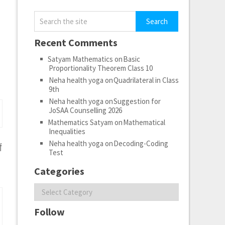
Recent Comments
Satyam Mathematics
on
Basic
Proportionality Theorem Class 10
Neha health yoga
on
Quadrilateral in Class
9th
Neha health yoga
on
Suggestion for
JoSAA Counselling 2026
Mathematics Satyam
on
Mathematical
Inequalities
Neha health yoga
on
Decoding-Coding
ं
Test
Categories
Categories
Follow