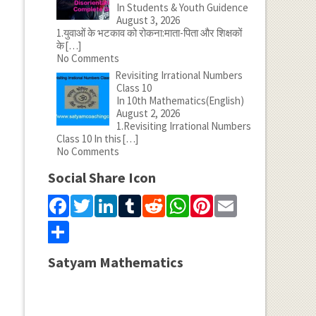
In Students & Youth Guidence
August 3, 2026
1.युवाओं के भटकाव को रोकना:माता-पिता और शिक्षकों
के
[…]
No Comments
Revisiting Irrational Numbers
Class 10
In 10th Mathematics(English)
August 2, 2026
1.Revisiting Irrational Numbers
Class 10 In this
[…]
No Comments
Social Share Icon
Facebook
Twitter
LinkedIn
Tumblr
Reddit
WhatsApp
Pinterest
Email
Share
Satyam Mathematics