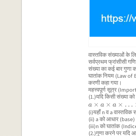
वास्तविक संख्याओं के
सर्वप्रथम फ्रांसीसी गणितज
संख्या का कई बार गुणा क
घातांक नियम (Law of 
करणी कहा गया।
महत्त्वपूर्ण सूत्र (Im
(1.)यदि किसी संख्या को 
a \times
×
×
×
…
a
a
a
a \times
(i)यहाँ n व a वास्तविक सं
(ii) a को आधार (base) 
a \times
(iii)n को घातांक (Indic
\ldots
(2.)गुणा करने पर यदि आध