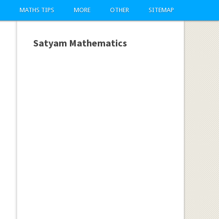
MATHS TIPS
MORE
OTHER
SITEMAP
Satyam Mathematics