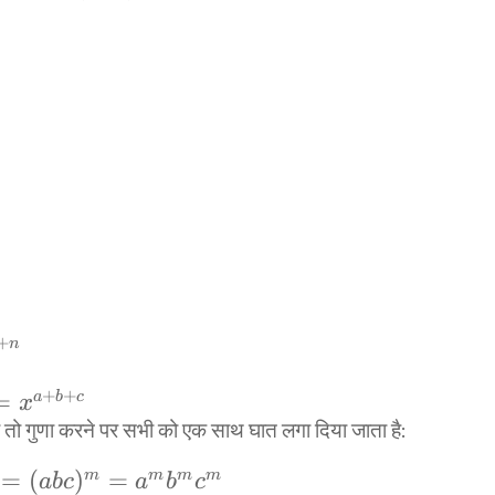
+
n
+n}
+
+
=
a
b
c
x
ो तो गुणा करने पर सभी को एक साथ घात लगा दिया जाता है:
+b+c}
=
(
)
=
m
m
m
m
ab
c
a
b
c