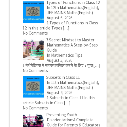
Types of Functions in Class 12
In 12th Mathematics(English),
JEE MAINS Maths(English)
August 6, 2026
1.Types of Functions in Class
12 In this article Types
[…]
No Comments
7 Secret Mindset to Master
Mathematics:A Step-by-Step
Guide
In Mathematics Tips
August 5, 2026
1.मैथेमेटिक्स में महारत हासिल करने के लिए 7 गुप्त
[…]
No Comments
Subsets in Class 11
In 11th Mathematics(English),
JEE MAINS Maths(English)
August 4, 2026
1.Subsets in Class 11 In this
article Subsets in Class
[…]
No Comments
Preventing Youth
Disorientation:A Complete
Guide for Parents & Educators