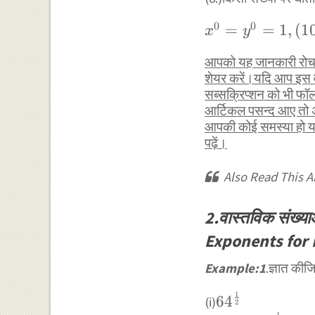
{b^{m}}
0
0
x^{0}=y^{0}=
=
=
1
,
(
1
x
y
(100)^{0}=1,
आपको यह जानकारी रोचक 
(1255)^{0}=1
शेयर करें।यदि आप इस व
सब्सक्रिप्शन को भी फ
आर्टिकल पसन्द आए तो अ
आपकी कोई समस्या हो या 
पढ़ें।
Also Read This Ar
2.वास्तविक संख्य
Exponents for
Example:1
.ज्ञात कीज
1
64^{\frac{1}
6
4
(i)
2
1