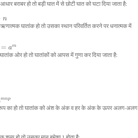
धार बराबर हो तो बड़ी घात में से छोटी घात को घटा दिया जाता है:
>
n
m}
-
र ऋणात्मक घातांक हो तो उसका स्थान परिवर्तित करने पर धनात्मक में
ac{1}
=
m
a
ातांक ओर हो तो घातांकों को आपस में गुणा कर दिया जाता है:
{-
}=a^{m}
right)^{n}=a^{m
right)^{\frac{1}
ac{m}{n}}
mn
p
a
 रूप का हो तो घातांक को अंश के अंक व हर के अंक के ऊपर अलग-अलग
}
mnp}
}=\frac{a^{m}}
ंक शून्य हो तो उसका मान हमेशा 1 होता है: