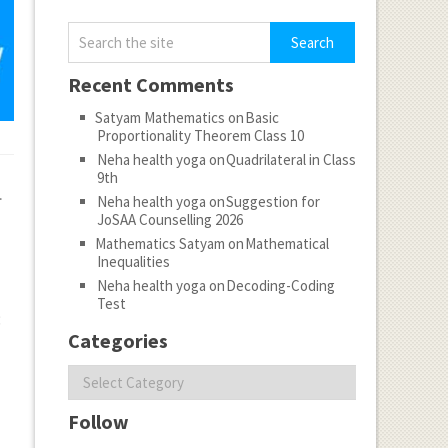
Recent Comments
Satyam Mathematics
on
Basic
Proportionality Theorem Class 10
Neha health yoga
on
Quadrilateral in Class
9th
ी
Neha health yoga
on
Suggestion for
JoSAA Counselling 2026
Mathematics Satyam
on
Mathematical
Inequalities
Neha health yoga
on
Decoding-Coding
Test
:
Categories
Categories
Follow