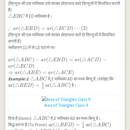
ABD)=ar(\triangle
(त्रिभुज की एक माध्यिका उसे बराबर क्षेत्रफल वाले त्रिभुजों में विभाजित करती
ACD) \cdots(1)
है)
\triangle
△
में ED माध्यिका है।
EBC
EBC
∴
\therefore
(
△
)
=
(
△
)
⋯
(
2
)
a
r
EB
D
a
r
EC
D
ar(\triangle
(त्रिभुज की एक माध्यिका उसे बराबर क्षेत्रफल वाले दो त्रिभुजों में विभाजित
EBD)=ar(\triangle
करती है)
ECD) \cdots(2)
समीकरण (1) में से (2) घटाने परः
ar(\triangle ABC)-
(
△
)
−
(
△
)
=
(
△
)
−
a
r
A
BC
a
r
EB
D
a
r
A
C
D
ar(\triangle
(
△
)
a
r
EC
D
EBD)=ar(\triangle
⇒
(
△
)
=
(
△
)
a
r
A
BE
a
r
A
CE
ACD)-ar(\triangle
\triangle
△
\opera
Example:2
.
में,E माध्यिका AD का मध्य-बिन्दु है।दर्शाइए कि
A
BC
ECD) \\
1
ABC
(\trian
ar
(
△
)
=
ar
(
△
)
है।
BE
D
A
BC
4
\Rightarrow
BED)=
ar(\triangle
{4}
ABE)=ar(\triangle
\opera
Area of Triangles Class 9
ACE)
(\tria
\triangle
△
दिया है (Given):
में,E माध्यिका AD का मध्य-बिन्दु है।
A
BC
1
ABC
\operatorname{ar}
ar
(
△
)
=
ar
(
△
)
सिद्ध करना है (To Prove):
BE
D
A
BC
4