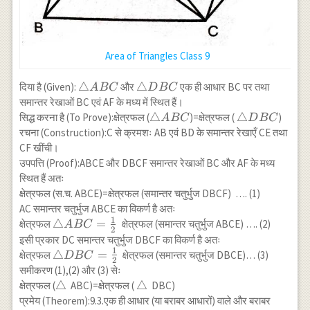
Area of Triangles Class 9
\triangle
△
\triangle
△
दिया है (Given):
और
एक ही आधार BC पर तथा
A
BC
D
BC
ABC
DBC
समान्तर रेखाओं BC एवं AF के मध्य में स्थित हैं।
\triangle
△
\triangle
△
सिद्ध करना है (To Prove):क्षेत्रफल (
)=क्षेत्रफल (
)
A
BC
D
BC
ABC
DBC
रचना (Construction):C से क्रमशः AB एवं BD के समान्तर रेखाएँ CE तथा
CF खींची।
उपपत्ति (Proof):ABCE और DBCF समान्तर रेखाओं BC और AF के मध्य
स्थित हैं अतः
क्षेत्रफल (स.च. ABCE)=क्षेत्रफल (समान्तर चतुर्भुज DBCF) …. (1)
AC समान्तर चतुर्भुज ABCE का विकर्ण है अतः
1
\triangle
△
=
क्षेत्रफल
क्षेत्रफल (समान्तर चतुर्भुज ABCE) …. (2)
A
BC
2
ABC=\frac{1}
इसी प्रकार DC समान्तर चतुर्भुज DBCF का विकर्ण है अतः
{2}
1
\triangle
△
=
क्षेत्रफल
क्षेत्रफल (समान्तर चतुर्भुज DBCE)… (3)
D
BC
2
DBC=\frac{1}
समीकरण (1),(2) और (3) सेः
{2}
\triangle
△
\triangle
△
क्षेत्रफल (
ABC)=क्षेत्रफल (
DBC)
प्रमेय (Theorem):9.3.एक ही आधार (या बराबर आधारों) वाले और बराबर