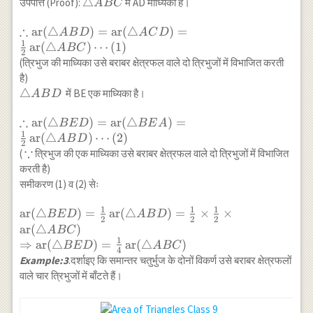
(\triangle
\triangle
△
उपपत्ति (Proof):
में AD माध्यिका है।
A
BC
BED)=\frac{1}
ABC
∴
{4}
\therefore
ar
(
△
)
=
ar
(
△
)
=
A
B
D
A
C
D
\operatorname{ar}
1
\operatorname{ar}
ar
(
△
)
⋯
(
1
)
A
BC
2
(\triangle ABC)
(\triangle
(त्रिभुज की माध्यिका उसे बराबर क्षेत्रफल वाले दो त्रिभुजों में विभाजित करती
ABD)=\operatorname{ar}
है)
(\triangle ACD)=\frac{1}
\triangle
△
में BE एक माध्यिका है।
A
B
D
{2} \operatorname{ar}
ABD
(\triangle ABC) \cdots(1)
∴
\therefore
ar
(
△
)
=
ar
(
△
)
=
BE
D
BE
A
1
\operatorname{ar}
ar
(
△
)
⋯
(
2
)
A
B
D
2
(\triangle
∵
\because
(
त्रिभुज की एक माध्यिका उसे बराबर क्षेत्रफल वाले दो त्रिभुजों में विभाजित
BED)=\operatorname{ar}
करती है)
(\triangle BEA)=\frac{1}
समीकरण (1) व (2) सेः
{2} \operatorname{ar}
(\triangle ABD) \cdots(2)
1
1
1
\operatorname{ar}
ar
(
△
)
=
ar
(
△
)
=
×
×
BE
D
A
B
D
2
2
2
(\triangle
ar
(
△
)
A
BC
BED)=\frac{1}
1
⇒
ar
(
△
)
=
ar
(
△
)
BE
D
A
BC
4
{2}
Example:3
.दर्शाइए कि समान्तर चतुर्भुज के दोनों विकर्ण उसे बराबर क्षेत्रफलों
\operatorname{ar}
वाले चार त्रिभुजों में बाँटते हैं।
(\triangle
ABD)=\frac{1}