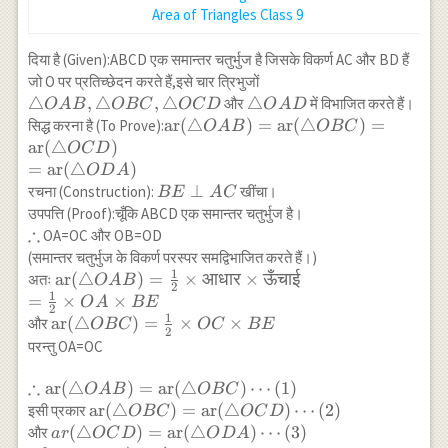
{2} \times
Area of Triangles Class 9
\frac{1}{2} \times
\operatorname{ar}
दिया है (Given):ABCD एक समान्तर चतुर्भुज है जिसके विकर्ण AC और BD हैं
(\triangle ABC) \\
\triangle
जो O पर प्रतिच्छेदन करते हैं,इसे चार त्रिभुजों
\Rightarrow
OAB,
△
,
△
,
△
\triangle
△
और
में विभाजित करते हैं।
O
A
B
OBC
OC
D
O
A
D
\operatorname{ar}
\triangle
OAD
\operatorname{ar}
ar
(
△
)
=
ar
(
△
)
=
सिद्ध करना है (To Prove):
O
A
B
OBC
(\triangle
OBC,\triangle
(\triangle
ar
(
△
)
OC
D
BED)=\frac{1}
OCD
OAB)=\operatorname{ar}
=
ar
(
△
)
O
D
A
{4}
(\triangle
BE
⊥
रचना (Construction):
खींचा।
\operatorname{ar}
BE
A
C
OBC)=\operatorname{ar}
\perp
उपपत्ति (Proof):चूँकि ABCD एक समान्तर चतुर्भुज है।
(\triangle ABC)
(\triangle OCD) \\
∴
AC
\therefore
OA=OC और OB=OD
=\operatorname{ar}
(समान्तर चतुर्भुज के विकर्ण परस्पर समद्विभाजित करते हैं।)
(\triangle ODA)
1
\operatorname{ar}
ar
(
△
)
=
×
आधार
×
ऊँचाई
अतः
O
A
B
2
1
(\triangle OAB)
=
×
×
O
A
BE
2
=\frac{1}{2}
1
\operatorname{ar}
ar
(
△
)
=
×
×
और
OBC
OC
BE
2
\times \text
(\triangle
परन्तु OA=OC
{आधार} \times
OBC)=\frac{1}
\text{ऊँचाई} \\
∴
{2} \times OC
\therefore
ar
(
△
)
=
ar
(
△
)
⋯
(
1
)
O
A
B
OBC
=\frac{1}{2}
\times BE
\operatorname{ar}
\operatorname{ar}
ar
(
△
)
=
ar
(
△
)
⋯
(
2
)
इसी प्रकार
OBC
OC
D
\times OA \times
(\triangle
(\triangle
ar(\triangle
(
△
)
=
ar
(
△
)
⋯
(
3
)
और
a
r
OC
D
O
D
A
BE