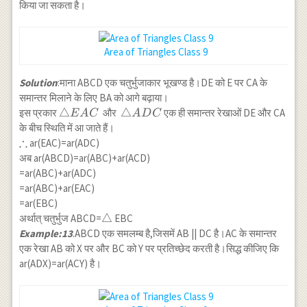
किया जा सकता है।
Area of Triangles Class 9
Solution
:माना ABCD एक चतुर्भुजाकार भूखण्ड है।DE को E पर CA के
समान्तर मिलाने के लिए BA को आगे बढ़ाया।
\triangle
△
\triangle
△
इस प्रकार
और
एक ही समान्तर रेखाओं DE और CA
E
A
C
A
D
C
EAC
ADC
के बीच स्थिति में आ जाते हैं।
∴
\therefore
ar(EAC)=ar(ADC)
अब ar(ABCD)=ar(ABC)+ar(ACD)
=ar(ABC)+ar(ADC)
=ar(ABC)+ar(EAC)
=ar(EBC)
\triangle
△
अर्थात् चतुर्भुज ABCD=
EBC
Example:13
.ABCD एक समलम्ब है,जिसमें AB || DC है।AC के समान्तर
एक रेखा AB को X पर और BC को Y पर प्रतिच्छेद करती है।सिद्ध कीजिए कि
ar(ADX)=ar(ACY) है।