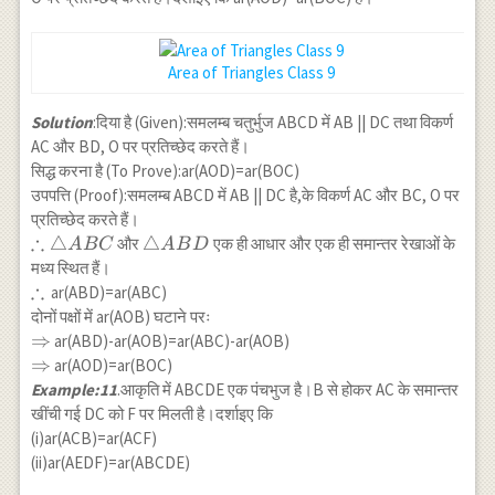
\operatorname{ar}
(PBRQ)
(PBRQ)
Area of Triangles Class 9
Solution
:दिया है (Given):समलम्ब चतुर्भुज ABCD में AB || DC तथा विकर्ण
AC और BD, O पर प्रतिच्छेद करते हैं।
सिद्ध करना है (To Prove):ar(AOD)=ar(BOC)
उपपत्ति (Proof):समलम्ब ABCD में AB || DC है,के विकर्ण AC और BC, O पर
प्रतिच्छेद करते हैं।
∴
\therefore
△
\triangle
△
और
एक ही आधार और एक ही समान्तर रेखाओं के
A
BC
A
B
D
\triangle
ABD
मध्य स्थित हैं।
ABC
∴
\therefore
ar(ABD)=ar(ABC)
दोनों पक्षों में ar(AOB) घटाने परः
\Rightarrow
⇒
ar(ABD)-ar(AOB)=ar(ABC)-ar(AOB)
\Rightarrow
⇒
ar(AOD)=ar(BOC)
Example:11
.आकृति में ABCDE एक पंचभुज है।B से होकर AC के समान्तर
खींची गई DC को F पर मिलती है।दर्शाइए कि
(i)ar(ACB)=ar(ACF)
(ii)ar(AEDF)=ar(ABCDE)