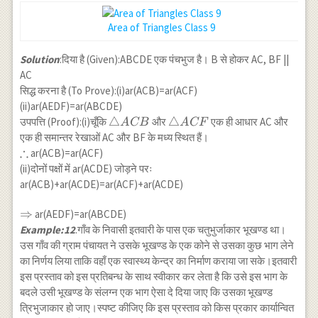
Area of Triangles Class 9
Solution
:दिया है (Given):ABCDE एक पंचभुज है। B से होकर AC, BF ||
AC
सिद्ध करना है (To Prove):(i)ar(ACB)=ar(ACF)
(ii)ar(AEDF)=ar(ABCDE)
\triangle
△
\triangle
△
उपपत्ति (Proof):(i)चूँकि
और
एक ही आधार AC और
A
CB
A
CF
ACB
ACF
एक ही समान्तर रेखाओं AC और BF के मध्य स्थित हैं।
∴
\therefore
ar(ACB)=ar(ACF)
(ii)दोनों पक्षों में ar(ACDE) जोड़ने परः
ar(ACB)+ar(ACDE)=ar(ACF)+ar(ACDE)
\Rightarrow
⇒
ar(AEDF)=ar(ABCDE)
Example:12
.गाँव के निवासी इतवारी के पास एक चतुभुर्जाकार भूखण्ड था।
उस गाँव की ग्राम पंचायत ने उसके भूखण्ड के एक कोने से उसका कुछ भाग लेने
का निर्णय लिया ताकि वहाँ एक स्वास्थ्य केन्द्र का निर्माण कराया जा सके।इतवारी
इस प्रस्ताव को इस प्रतिबन्ध के साथ स्वीकार कर लेता है कि उसे इस भाग के
बदले उसी भूखण्ड के संलग्न एक भाग ऐसा दे दिया जाए कि उसका भूखण्ड
त्रिभुजाकार हो जाए।स्पष्ट कीजिए कि इस प्रस्ताव को किस प्रकार कार्यान्वित