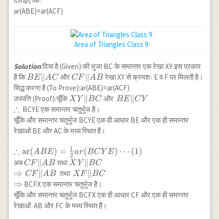
दर्शाइए किः
AB
ar(ABE)=ar(ACF)
Area of Triangles Class 9
Solution
:दिया है (Given):की भुजा BC के समान्तर एक रेखा XY इस प्रकार
BE
∥
CF
∥
है कि
और
रेखा XY से क्रमशः E व F पर मिलती है।
BE
A
C
CF
A
B
\|
\|
सिद्ध करना है (To Prove):ar(ABE)=ar(ACF)
AC
AB
XY
∥
BE
∥
उपपत्ति (Proof):चूँकि
और
X
Y
BC
BE
C
Y
∴
\|
\|
\therefore
BCYE एक समान्तर चतुर्भुज है।
BC
CY
चूँकि और समान्तर चतुर्भुज BCYE एक ही आधार BE और एक ही समान्तर
रेखाओं BE और AC के मध्य स्थित हैं।
1
∴
\therefore
ar
(
)
=
(
)
⋯
(
1
)
A
BE
a
r
BC
Y
E
2
\operatorname{ar}
CF
∥
XY \| BC
∥
अब
तथा
CF
A
B
X
Y
BC
(ABE)=\frac{1}
\|
\\
⇒
∥
XF \| BC
∥
तथा
CF
A
B
XF
BC
{2} ar(BCYE)
AB
\Rightarrow
\\
⇒
BCFX एक समान्तर चतुर्भुज है।
\cdots(1)
CF \| AB
\Rightarrow
चूँकि और समान्तर चतुर्भुज BCFX एक ही आधार CF और एक ही समान्तर
रेखाओं AB और FC के मध्य स्थित हैं।