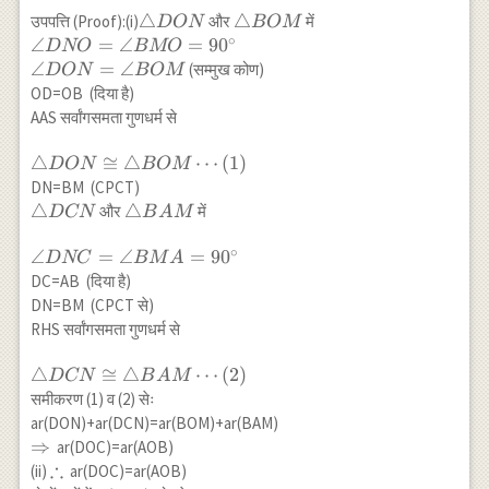
\triangle
△
\triangle
△
उपपत्ति (Proof):(i)
और
में
D
ON
BOM
∘
DON
BOM
\angle
∠
=
∠
=
9
0
D
NO
BMO
DNO=\angle
∠
=
∠
(सम्मुख कोण)
D
ON
BOM
BMO=90^{\circ}
OD=OB (दिया है)
\\ \angle
AAS सर्वांगसमता गुणधर्म से
DON=\angle
BOM
\triangle
△
≅
△
⋯
(
1
)
D
ON
BOM
DON
DN=BM (CPCT)
\cong
\triangle
△
\triangle
△
और
में
D
CN
B
A
M
\triangle
DCN
BAM
BOM
∘
\angle
∠
=
∠
=
9
0
D
NC
BM
A
\cdots(1)
DNC=\angle
DC=AB (दिया है)
BMA=90^{\circ}
DN=BM (CPCT से)
RHS सर्वांगसमता गुणधर्म से
\triangle
△
≅
△
⋯
(
2
)
D
CN
B
A
M
DCN
समीकरण (1) व (2) सेः
\cong
ar(DON)+ar(DCN)=ar(BOM)+ar(BAM)
\triangle
\Rightarrow
⇒
ar(DOC)=ar(AOB)
BAM
∴
\therefore
(ii)
ar(DOC)=ar(AOB)