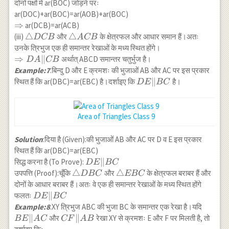
\cdots(2)
दोनों पक्षों में ar(BOC) जोड़ने परः
ar(DOC)+ar(BOC)=ar(AOB)+ar(BOC)
\Rightarrow
⇒
ar(DCB)=ar(ACB)
\triangle
△
\triangle
△
(iii)
और
के क्षेत्रफल और आधार समान हैं।अतः
D
CB
A
CB
DCB
ACB
उनके त्रिभुज एक ही समान्तर रेखाओं के मध्य स्थित होंगे।
\Rightarrow
⇒
∥
अर्थात् ABCD समान्तर चतुर्भुज है।
D
A
CB
D A \| CB
Example:7
.बिन्दु D और E क्रमशः की भुजाओं AB और AC पर इस प्रकार
DE
∥
स्थित हैं कि ar(DBC)=ar(EBC) है।दर्शाइए कि
है।
D
E
BC
\|
BC
Area of Triangles Class 9
Solution
:दिया है (Given):की भुजाओं AB और AC पर D व E इस प्रकार
स्थित हैं कि ar(DBC)=ar(EBC)
DE
∥
सिद्ध करना है (To Prove):
D
E
BC
\|
\triangle
△
\triangle
△
उपपत्ति (Proof):चूँकि
और
के क्षेत्रफल बराबर हैं और
D
BC
EBC
BC
DBC
EBC
दोनों के आधार बराबर हैं।अतः वे एक ही समान्तर रेखाओं के मध्य स्थित होंगे
DE
∥
फलतः
D
E
BC
\|
BE
Example:8
.XY त्रिभुज ABC की भुजा BC के समान्तर एक रेखा है।यदि
BC
\|
∥
CF
∥
और
रेखा XY से क्रमशः E और F पर मिलती है, तो
BE
A
C
CF
A
B
AC
\|