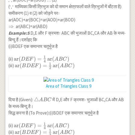
∵
\because
(
माध्यिका किसी त्रिभुज को दो समान क्षेत्रफलों वाले त्रिभुजों में बाँटता है)
समीकरण (1) व (2) को जोड़ने परः
ar(AOC)+ar(BOC)=ar(AOD)+ar(BOD)
\Rightarrow
⇒
ar(ABC)=ar(ABD)
Example:5
.D,E और F क्रमशः ABC की भुजाओं BC,CA और AB के मध्य-
बिन्दु हैं।दर्शाइए कि
(i)BDEF एक समान्तर चतुर्भुज है
1
\operatorname{ar}
ar
(
)
=
ar
(
)
(ii)
D
EF
A
BC
4
1
(DEF)=\frac{1}
\operatorname{ar}
ar
(
)
=
ar
(
)
(iii)
B
D
EF
A
BC
2
{4}
(BDEF)=\frac{1}
\operatorname{ar}
{2}
(ABC)
\operatorname{ar}
Area of Triangles Class 9
(ABC)
\triangle
△
दिया है (Given):
में D,E और F क्रमशः भुजाओं BC,CA और AB
A
BC
ABC
के मध्य-बिन्दु है।
सिद्ध करना है (To Prove):(i)BDEF एक समान्तर चतुर्भुज है
1
\operatorname{ar}
ar
(
)
=
ar
(
)
(ii)
D
EF
A
BC
4
1
(DEF)=\frac{1}
\operatorname{ar}
ar
(
)
=
ar
(
)
(iii)
B
D
EF
A
BC
2