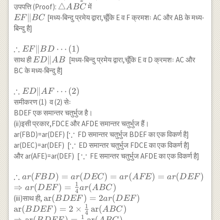
{4}
(BDEF)=\frac{1}
\triangle
△
उपपत्ति (Proof):
में
A
BC
\operatorname{ar}
{2}
ABC
EF\|BC
∥
[मध्य-बिन्दु प्रमेय द्वारा,चूँकि E व F क्रमशः AC और AB के मध्य-
EF
BC
(ABC)
\operatorname{ar}
बिन्दु है]
(ABC)
∴
\therefore
∥
⋯
(
1
)
EF
B
D
E F \| B
ED
∥
साथ ही
[मध्य-बिन्दु प्रमेय द्वारा,चूँकि E व D क्रमशः AC और
E
D
A
B
D
\|
BC के मध्य-बिन्दु है]
\cdots(1)
AB
∴
\therefore
∥
⋯
(
2
)
E
D
A
F
ED \| AF
समीकरण (1) व (2) सेः
\cdots(2)
BDEF एक समान्तर चतुर्भुज है।
(ii)इसी प्रकार,FDCE और AFDE समान्तर चतुर्भुज हैं।
∵
\because
ar(FBD)=ar(DEF) [
FD समान्तर चतुर्भुज BDEF का एक विकर्ण है]
∵
\because
ar(DEC)=ar(DEF) [
ED समान्तर चतुर्भुज FDCE का एक विकर्ण है]
∵
\because
और ar(AFE)=ar(DEF) [
FE समान्तर चतुर्भुज AFDE का एक विकर्ण है]
∴
\therefore
(
)
=
(
)
=
(
)
=
(
)
a
r
FB
D
a
r
D
EC
a
r
A
FE
a
r
D
EF
1
ar(FBD)=ar(DEC)=ar(AFE)=ar(DEF)
⇒
(
)
=
(
)
a
r
D
EF
a
r
A
BC
4
\\ \Rightarrow ar(DEF)=\frac{1}{4}
\operatorname{ar}
ar
(
)
=
2
(
)
(iii)साथ ही,
B
D
EF
a
r
D
EF
ar(ABC)
1
(BDEF)=2ar(DEF)
ar
(
)
=
2
×
ar
(
)
B
D
EF
A
BC
4
\\
1
⇒
ar
(
)
=
ar
(
)