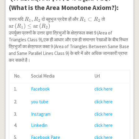
(What is the Area Monotone Axiom?):
R_1,R_2
,
R_1
⊂
उत्तर:यदि
दो बहुभुज प्रदेश हों और
तो
R
R
R
R
1
2
1
2
\subset
\operatorname{ar}\left(R_1\right)
ar
(
)
≤
ar
(
)
R
R
1
2
R_2
\leq
उपर्युक्त प्रश्नों के उत्तर द्वारा त्रिभुजों के क्षेत्रफल कक्षा 9 (Area of
\operatorname{ar}\left(R_2\right)
Triangles Class 9),एक ही आधार और एक ही समान्तर रेखाओं के बीच स्थित
त्रिभुजों का क्षेत्रफल कक्षा 9 (Area of Triangles Between Same Base
and Same Parallel Lines Class 9) के बारे में ओर अधिक जानकारी प्राप्त
कर सकते है।
No.
Social Media
Url
1.
Facebook
click here
2.
you tube
click here
3.
Instagram
click here
4.
Linkedin
click here
5.
Facebook Page
click here