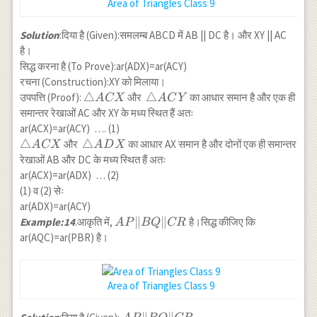
Area of Triangles Class 9
Solution
:दिया है (Given):समलम्ब ABCD में AB || DC है। और XY || AC
है।
सिद्ध करना है (To Prove):ar(ADX)=ar(ACY)
रचना (Construction):XY को मिलाया।
\triangle
△
\triangle
△
उपपत्ति (Proof):
और
का आधार समान है और एक ही
A
CX
A
C
Y
ACX
ACY
समान्तर रेखाओं AC और XY के मध्य स्थित हैं अतः
ar(ACX)=ar(ACY) …. (1)
\triangle
△
\triangle
△
और
का आधार AX समान है और दोनों एक ही समान्तर
A
CX
A
D
X
ACX
ADX
रेखाओं AB और DC के मध्य स्थित हैं अतः
ar(ACX)=ar(ADX) … (2)
(1) व (2) सेः
ar(ADX)=ar(ACY)
AP\|
∥
∥
Example:14
.आकृति में,
है।सिद्ध कीजिए कि
A
P
BQ
CR
BQ
ar(AQC)=ar(PBR) है।
\|
CR
Area of Triangles Class 9