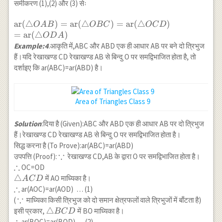
OAB)=\operatorname{ar}
OBC)=\operatorname{ar}
OCD)=\operatorname{ar}
समीकरण (1),(2) और (3) सेः
(\triangle OBC) \cdots(1)
(\triangle OCD) \cdots(2)
(\triangle ODA) \cdots(3)
\operatorname{ar}
ar
(
△
)
=
ar
(
△
)
=
ar
(
△
)
O
A
B
OBC
OC
D
(\triangle
=
ar
(
△
)
O
D
A
OAB)=\operatorname{ar}
Example:4
.आकृति में,ABC और ABD एक ही आधार AB पर बने दो त्रिभुज
(\triangle
हैं।यदि रेखाखण्ड CD रेखाखण्ड AB से बिन्दु O पर समद्विभाजित होता है, तो
OBC)=\operatorname{ar}
दर्शाइए कि ar(ABC)=ar(ABD) है।
(\triangle OCD) \\
=\operatorname{ar}
(\triangle ODA)
Area of Triangles Class 9
Solution
:दिया है (Given):ABC और ABD एक ही आधार AB पर दो त्रिभुज
हैं।रेखाखण्ड CD रेखाखण्ड AB से बिन्दु O पर समद्विभाजित होता है।
सिद्ध करना है (To Prove):ar(ABC)=ar(ABD)
∵
\because
उपपत्ति (Proof):
रेखाखण्ड CD,AB के द्वारा O पर समद्विभाजित होता है।
∴
\therefore
OC=OD
\triangle
△
में AO माध्यिका है।
A
C
D
∴
ACD
\therefore
ar(AOC)=ar(AOD) … (1)
∵
\because
(
माध्यिका किसी त्रिभुज को दो समान क्षेत्रफलों वाले त्रिभुजों में बाँटता है)
\triangle
△
इसी प्रकार,
में BO माध्यिका है।
BC
D
∴
BCD
\therefore
ar(BOC)=ar(BOD) … (2)