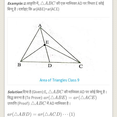
\triangle
△
Example:1
.आकृति में,
की एक माध्यिका AD पर स्थित E कोई
A
BC
ABC
बिन्दु है।दर्शाइए कि ar(ABE)=ar(ACE)
Area of Triangles Class 9
\triangle
△
Solution
:दिया है (Given):E,
की माध्यिका AD पर कोई बिन्दु है।
A
BC
ABC
ar(\triangle
(
△
)
=
(
△
)
सिद्ध करना है (To Prove):
a
r
A
BE
a
r
A
CE
ABE)=ar(\triangle
\triangle
△
उपपत्ति (Proof):
में AD माध्यिका है।
A
BC
ACE)
ABC
ar(\triangle
(
△
)
=
(
△
)
⋯
(
1
)
a
r
A
B
D
a
r
A
C
D