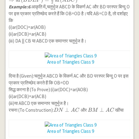
B
D
EF
A
BC
2
\operatorname{ar}
Example:6
.आकृति में,चतुर्भुज ABCD के विकर्ण AC और BD परस्पर बिन्दु O
(BDEF)=2 \times
पर इस प्रकार प्रतिच्छेद करते हैं कि OB=OD है।यदि AB=CD है, तो दर्शाइए
\frac{1}{4}
कि
\operatorname{ar}
(i)ar(DOC)=ar(AOB)
(ABC) \\
(ii)ar(DCB)=ar(ACB)
\Rightarrow
(iii) DA || CB या ABCD एक समान्तर चतुर्भुज है।
\operatorname{ar}
(BDEF)=\frac{1}
{2}
Area of Triangles Class 9
\operatorname{ar}
(ABC)
दिया है (Given):चतुर्भुज ABCD के विकर्ण AC और BD परस्पर बिन्दु O पर इस
प्रकार प्रतिच्छेद करते हैं कि OB=OD
सिद्ध करना है (To Prove):(i)ar(DOC)=ar(AOB)
(ii)ar(DCB)=ar(ACB)
(iii)या ABCD एक समान्तर चतुर्भुज है।
DN
⊥
B M
⊥
रचना (To Construction):
और
खींचा
D
N
A
C
BM
A
C
\perp
\perp
AC
AC
Area of Triangles Class 9