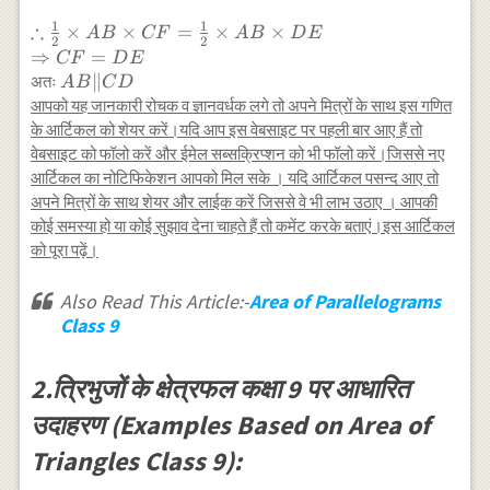
ABC)=ar(\triangle
1
1
∴
\therefore
×
×
ABD)
=
×
×
A
B
CF
A
B
D
E
2
2
\frac{1}{2}
⇒
=
CF
D
E
\times A B
AB
∥
अतः
A
B
C
D
\times C
\|
आपको यह जानकारी रोचक व ज्ञानवर्धक लगे तो अपने मित्रों के साथ इस गणित
F=\frac{1}
CD
के आर्टिकल को शेयर करें।यदि आप इस वेबसाइट पर पहली बार आए हैं तो
{2} \times
वेबसाइट को फॉलो करें और ईमेल सब्सक्रिप्शन को भी फॉलो करें।जिससे नए
A B \times
आर्टिकल का नोटिफिकेशन आपको मिल सके । यदि आर्टिकल पसन्द आए तो
D E \\
अपने मित्रों के साथ शेयर और लाईक करें जिससे वे भी लाभ उठाए । आपकी
\Rightarrow
कोई समस्या हो या कोई सुझाव देना चाहते हैं तो कमेंट करके बताएं।इस आर्टिकल
C F=D E
को पूरा पढ़ें।
Also Read This Article:-
Area of Parallelograms
Class 9
2.त्रिभुजों के क्षेत्रफल कक्षा 9 पर आधारित
उदाहरण (Examples Based on Area of
Triangles Class 9):