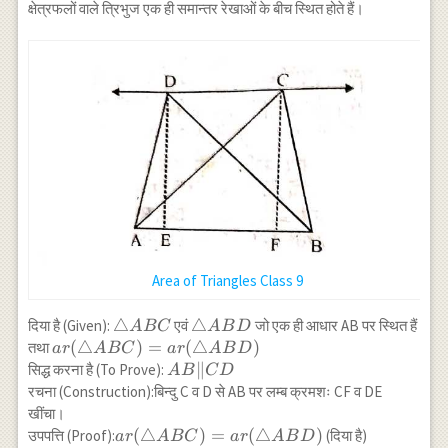
क्षेत्रफलों वाले त्रिभुज एक ही समान्तर रेखाओं के बीच स्थित होते हैं।
Area of Triangles Class 9
\triangle
△
\triangle
△
दिया है (Given):
एवं
जो एक ही आधार AB पर स्थित हैं
A
BC
A
B
D
ABC
ABD
ar(\triangle
(
△
)
=
(
△
)
तथा
a
r
A
BC
a
r
A
B
D
ABC)=ar(\triangle
AB
∥
सिद्ध करना है (To Prove):
A
B
C
D
ABD)
\|
रचना (Construction):बिन्दु C व D से AB पर लम्ब क्रमशः CF व DE
CD
खींचा।
ar(\triangle
(
△
)
=
(
△
)
उपपत्ति (Proof):
(दिया है)
a
r
A
BC
a
r
A
B
D