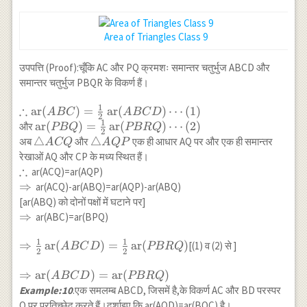
Area of Triangles Class 9
उपपत्ति (Proof):चूँकि AC और PQ क्रमशः समान्तर चतुर्भुज ABCD और
समान्तर चतुर्भुज PBQR के विकर्ण हैं।
1
∴
\therefore
ar
(
)
=
ar
(
)
⋯
(
1
)
A
BC
A
BC
D
2
1
\operatorname{ar}
\operatorname{ar}
ar
(
)
=
ar
(
)
⋯
(
2
)
और
PBQ
PBRQ
2
(ABC)=\frac{1}
(PBQ)=\frac{1}
\triangle
△
\triangle
△
अब
और
एक ही आधार AQ पर और एक ही समान्तर
A
CQ
A
QP
{2}
{2}
ACQ
AQP
रेखाओं AQ और CP के मध्य स्थित हैं।
\operatorname{ar}
\operatorname{ar}
∴
\therefore
ar(ACQ)=ar(AQP)
(ABCD) \cdots(1)
(PBRQ) \cdots(2)
\Rightarrow
⇒
ar(ACQ)-ar(ABQ)=ar(AQP)-ar(ABQ)
[ar(ABQ) को दोनों पक्षों में घटाने पर]
\Rightarrow
⇒
ar(ABC)=ar(BPQ)
1
1
\Rightarrow
⇒
ar
(
)
=
ar
(
)
[(1) व (2) से ]
A
BC
D
PBRQ
2
2
\frac{1}{2}
\operatorname{ar}
\Rightarrow
⇒
ar
(
)
=
ar
(
)
A
BC
D
PBRQ
(ABCD)=\frac{1}
\operatorname{ar}
Example:10
.एक समलम्ब ABCD, जिसमें है,के विकर्ण AC और BD परस्पर
{2}
(ABCD)=\operatorname{ar}
O पर प्रतिच्छेद करते हैं।दर्शाइए कि ar(AOD)=ar(BOC) है।