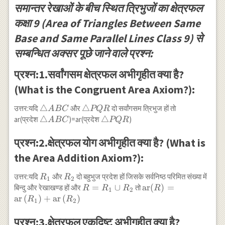
समान्तर रेखाओं के बीच स्थित त्रिभुजों का क्षेत्रफल
कक्षा 9 (Area of Triangles Between Same
Base and Same Parallel Lines Class 9) से
सम्बन्धित अक्सर पूछे जाने वाले प्रश्न:
प्रश्न:1.सर्वांगसम क्षेत्रफल अभीगृहीत क्या है?
(What is the Congruent Area Axiom?):
\triangle
△
\triangle
△
उत्तर:यदि
और
दो सर्वांगसम त्रिभुज हों तो
A
BC
PQR
ABC
PQR
\triangle
△
\triangle
△
ar(प्रदेश
)=ar(प्रदेश
)
A
BC
PQR
ABC
PQR
प्रश्न:2.क्षेत्रफल योग अभीगृहीत क्या है? (What is
the Area Addition Axiom?):
R_1
R_2
उत्तर:यदि
और
दो बहुभुज प्रदेश हों जिसके सर्वनिष्ठ परिमित संख्या में
R
R
1
2
R=R_{1}
=
∪
\operatorname{ar}(
ar
(
)
=
बिन्दु और रेखाखण्ड हों और
तो
R
R
R
R
1
2
\cup
\operatorname{ar}
ar
(
)
+
ar
(
)
R
R
1
2
R_{2}
\left(R_1\right)+
\operatorname{ar}\l
प्रश्न:3.क्षेत्रफल एकदिष्ट अभीगृहीत क्या है?