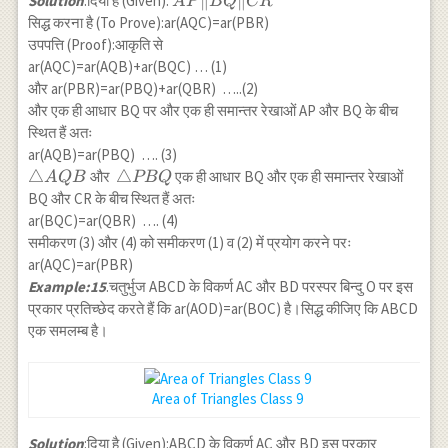
AP\|
∥
∥
Solution
:दिया है (Given):
A
P
BQ
CR
BQ
सिद्ध करना है (To Prove):ar(AQC)=ar(PBR)
\|
उपपत्ति (Proof):आकृति से
CR
ar(AQC)=ar(AQB)+ar(BQC) … (1)
और ar(PBR)=ar(PBQ)+ar(QBR) …..(2)
और एक ही आधार BQ पर और एक ही समान्तर रेखाओं AP और BQ के बीच
स्थित हैं अतः
ar(AQB)=ar(PBQ) …. (3)
\triangle
△
\triangle
△
और
एक ही आधार BQ और एक ही समान्तर रेखाओं
A
QB
PBQ
AQB
PBQ
BQ और CR के बीच स्थित हैं अतः
ar(BQC)=ar(QBR) …. (4)
समीकरण (3) और (4) को समीकरण (1) व (2) में प्रयोग करने परः
ar(AQC)=ar(PBR)
Example:15
.चतुर्भुज ABCD के विकर्ण AC और BD परस्पर बिन्दु O पर इस
प्रकार प्रतिच्छेद करते हैं कि ar(AOD)=ar(BOC) है।सिद्ध कीजिए कि ABCD
एक समलम्ब है।
Area of Triangles Class 9
Solution
:दिया है (Given):ABCD के विकर्ण AC और BD इस प्रकार