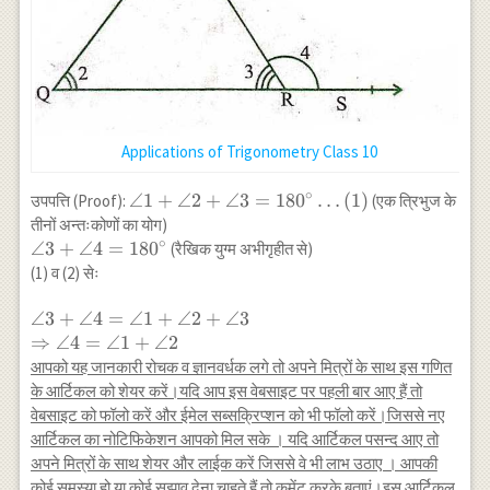
Applications of Trigonometry Class 10
∘
\angle
∠1
+
∠2
+
∠3
=
18
0
…
(
1
)
उपपत्ति (Proof):
(एक त्रिभुज के
1+\angle
तीनों अन्तःकोणों का योग)
2+\angle
∘
\angle
∠3
+
∠4
=
18
0
(रैखिक युग्म अभीगृहीत से)
3=180^{\circ}
3+\angle
(1) व (2) सेः
\ldots(1)
4=180^{\circ}
\angle
∠3
+
∠4
=
∠1
+
∠2
+
∠3
3+\angle
⇒
∠4
=
∠1
+
∠2
4=\angle
आपको यह जानकारी रोचक व ज्ञानवर्धक लगे तो अपने मित्रों के साथ इस गणित
1+\angle
के आर्टिकल को शेयर करें।यदि आप इस वेबसाइट पर पहली बार आए हैं तो
2+\angle 3
वेबसाइट को फॉलो करें और ईमेल सब्सक्रिप्शन को भी फॉलो करें।जिससे नए
\\
आर्टिकल का नोटिफिकेशन आपको मिल सके । यदि आर्टिकल पसन्द आए तो
\Rightarrow
अपने मित्रों के साथ शेयर और लाईक करें जिससे वे भी लाभ उठाए । आपकी
\angle
कोई समस्या हो या कोई सुझाव देना चाहते हैं तो कमेंट करके बताएं।इस आर्टिकल