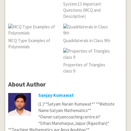
System:13 Important
Questions (MCQ and
Descriptive)
MCQ Type Examples of
Quadrilaterals in Class 9th
Polynomials
Properties of Triangles
class 9
About Author
Sanjay Kumawat
(1.)**Satyam Narain Kumawat** **Website
Name:Satyam Mathematics**
*Owner:satyamcoachingcentre.in*
*Sthan:Manoharpur,Jaipur (Rajasthan)*
**Teaching Mathematics aur Anya Anubhav**