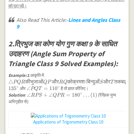
4=\angle
को पूरा पढ़ें।
1+\angle 2
Also Read This Article:-
Lines and Angles Class
9
2.त्रिभुज का कोण योग गुण कक्षा 9 के साधित
उदाहरण (Angle Sum Property of
Triangle Class 9 Solved Examples):
\triangle PQR की
Example:1
.आकृति में
भुजाओं QP और RQ
△
कीभुजाओं
और
कोक्रमशःबिन्दुओं
और
तकबढ़ाया
PQR
QP
RQ
S
T
को क्रमशः बिन्दुओं S
∘
∘
13
5
\angle
∠
=
11
0
और
है तो ज्ञात कीजिए।
PQT
और T तक बढ़ाया गया
∘
PQT=110^{\circ}
\angle
∠
+
∠
=
18
0
…
(
1
)
Solution
:
(रैखिक युग्म
RPS
QPR
है।यदि
RPS+\angle
अभिगृहीत से)
[katex]\angle
QPR=180^{\circ}
SPR=135^{\circ}
\ldots(1)
Applications of Trigonometry Class 10
∘