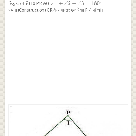
∘
PQR
\angle
∠1
+
∠2
+
∠3
=
18
0
सिद्ध करना है (To Prove):
1+\angle
रचना (Construction):QR के समान्तर एक रेखा P से खींची।
2+\angle
3=180^{\circ}