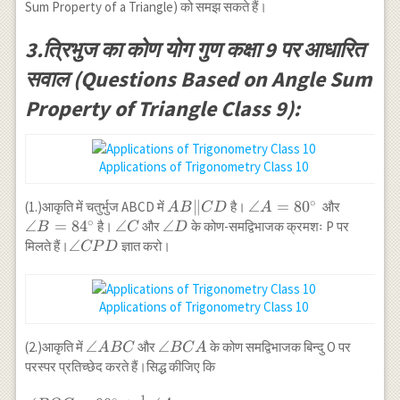
T R \\
{2} \angle Q P
Sum Property of a Triangle) को समझ सकते हैं।
\Rightarrow
R
\frac{1}{2}
3.त्रिभुज का कोण योग गुण कक्षा 9 पर आधारित
\angle P Q
सवाल (Questions Based on Angle Sum
R+\frac{1}
{2} \angle
Property of Triangle Class 9):
Q P
R=\angle T
Q R+\angle
Applications of Trigonometry Class 10
Q T R \\
\Rightarrow
∘
AB
∥
\angle
∠
=
8
0
\angle
\angle T Q
(1.)आकृति में चतुर्भुज ABCD में
है।
और
A
B
C
D
A
∘
\|
A=80^{\circ}
B=84^{\
R+\frac{1}
∠
=
8
4
\angle
∠
\angle
∠
है।
और
के कोण-समद्विभाजक क्रमशः P पर
B
C
D
CD
{2} \angle
C
D
\angle
∠
मिलते हैं।
ज्ञात करो।
CP
D
Q P
CPD
R=\angle T
Q R+\angle
Applications of Trigonometry Class 10
Q T R
\angle
∠
\angle
∠
(2.)आकृति में
और
के कोण समद्विभाजक बिन्दु O पर
A
BC
BC
A
ABC
BCA
परस्पर प्रतिच्छेद करते हैं।सिद्ध कीजिए कि
1
∘