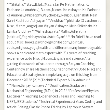
***Shiksha:**B.sc.,B.Ed.,(M.sc. star Ke Mathematics Ko
Padhane ka Anubhav),B.com.,M.com. Ke vishayon Ko Padhane
ka Anubhav,Philosophy,Psychology,Religious,sanskriti Mein
Gahri Ruchi aur Adhyayan ***Anubhav:**phichale 23 varshon se
M.sc.,M.com.,Angreji aur Vigyan Vishayon Mein Shikshaka Ka
Lamba Anubhav ***Visheshagyata:*Maths,Adhyatma
(spiritual),Yog vishayon ka vistrit Gyan* ****In Brief:I have read
about M.sc. books,psychology,philosophy,spiritual,
vedic,religious,yoga,health and different many knowledgeable
books.A dedicated math expert with 23+ years of teaching
experience upto M.sc. ,M.com.,English and science.After
guiding thousands of students through Satyam Coaching
Center,now share Mathematics,Trigonometry (Upto M.sc) and
Educational Strategies in simple language on this blog from
December 2018.* (2.)**(Technical Expert & Co-Admin):**
***Name:Sanjay Kumawat* *Qualification:Graduate in
Mechanical Engineering (B.Tec) in 2013* *Profession:Physics
Lecturer* *Teaching Experience:15 Years and Teaching to
NEET,JEE Students* *Technical Experience:5 Years Coding and
Article Editing,Classic Photo Editing by Laptop in Satyam