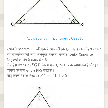
\angle
1+\angle
2+\angle
3=180^{\circ}
Applications of Trigonometry Class 10
प्रमेय (Theorem):6.8.यदि एक त्रिभुज की एक भुजा बढ़ाई जाए तो इस प्रकार
बना बहिष्कोण दोनों अन्तःअभिमुख (विपरीत) कोणों (interior Opposite
Angles) के योग के बराबर होता है।
\triangle
△
दिया है (Given):
जिसमें भुजा QR को S तक बढ़ाया गया है और इस
PQR
PQR
प्रकार का बाह्य \angle PRS बनता है।
\angle
∠4
=
∠1
+
∠2
सिद्ध करना है (To Prove):
4=\angle
1+\angle
2