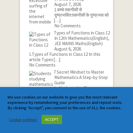
August 7, 2026
1.बच्चे तकनीकी से
दुष्प्रभावित:तकनीकी के दुष्प्रभाव को
[…]
No Comments
Types of Functions in Class 12
In 12th Mathematics(English),
JEE MAINS Maths(English)
August 6, 2026
1.Types of Functions in Class 12 In this
article Types
[…]
No Comments
7 Secret Mindset to Master
Mathematics:A Step-by-Step
Guide
In Mathematics Tips
August 5, 2026
We use cookies on our website to give you the most relevant
1.मैथेमेटिक्स में महारत हासिल करने
experience by remembering your preferences and repeat visits.
के लिए 7 गुप्त
[…]
By clicking “Accept”, you consent to the use of ALL the cookies.
No Comments
Cookie settings
ACCEPT