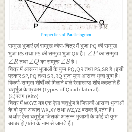
Properties of Parallelogram
सम्मुख भुजाएं एवं सम्मुख कोण-चित्र में भुजा PQ की सम्मुख
\angle
∠
\ang
भुजा RS तथा PS की सम्मुख भुजा QR है।
का सम्मुख
P
P
R
∠
\angle
∠
\angle
∠
तथा
का सम्मुख
है।
R
Q
S
चित्र में आसन्न भुजाओं के युग्म PQ,QR तथा PS,SR है।इसी
Q
S
प्रकार SP,PQ तथा SR,RQ भुजा युग्म आसन्न भुजा युग्म है।
विकर्ण-सम्मुख शीर्षों को मिलाने वाले रेखाखण्ड शीर्ष कहलाते हैं।
चतुर्भुज के प्रकार (Types of Quadrilateral)-
(2.)पतंग (Kite)-
चित्र में WXYZ यह एक ऐसा चतुर्भुज है जिसकी आसन्न भुजाओं
के दो युग्म अर्थात् WX,XY तथा WZ,YZ बराबर हैं,पतंग है।
अर्थात् ऐसा चतुर्भुज जिसकी आसन्न भुजाओं के कोई दो युग्म
बराबर हो,पतंग के नाम से जानते हैं।