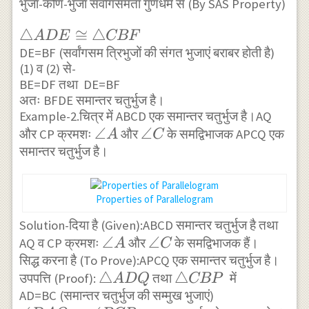
भुजा-कोण-भुजा सर्वांगसमता गुणधर्म से (By SAS Property)
BCF
\triangle
△
≅
△
A
D
E
CBF
ADE
DE=BF (सर्वांगसम त्रिभुजों की संगत भुजाएं बराबर होती है)
(1) व (2) से-
\cong
BE=DF तथा DE=BF
\triangle
अतः BFDE समान्तर चतुर्भुज है।
CBF
Example-2.चित्र में ABCD एक समान्तर चतुर्भुज है।AQ
\angle
∠
\angle
∠
और CP क्रमशः
और
के समद्विभाजक APCQ एक
A
C
समान्तर चतुर्भुज है।
A
C
Properties of Parallelogram
Solution-दिया है (Given):ABCD समान्तर चतुर्भुज है तथा
\angle
∠
\angle
∠
AQ व CP क्रमशः
और
के समद्विभाजक हैं।
A
C
सिद्ध करना है (To Prove):APCQ एक समान्तर चतुर्भुज है।
A
C
\triangle
△
\triangle
△
उपपत्ति (Proof):
तथा
में
A
D
Q
CBP
AD=BC (समान्तर चतुर्भुज की सम्मुख भुजाएं)
ADQ
CBP