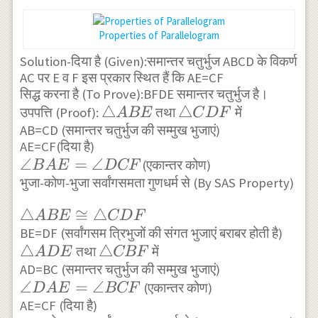
Properties of Parallelogram
Solution-दिया है (Given):समान्तर चतुर्भुज ABCD के विकर्ण
AC पर E व F इस प्रकार स्थित हैं कि AE=CF
सिद्ध करना है (To Prove):BFDE समान्तर चतुर्भुज है।
\triangle
△
\triangle
△
उपपत्ति (Proof):
तथा
में
A
BE
C
D
F
AB=CD (समान्तर चतुर्भुज की सम्मुख भुजाएं)
ABE
CDF
AE=CF(दिया है)
\angle
∠
=
∠
(एकान्तर कोण)
B
A
E
D
CF
BAE=\angle
भुजा-कोण-भुजा सर्वांगसमता गुणधर्म से (By SAS Property)
DCF
\triangle
△
≅
△
A
BE
C
D
F
ABE
BE=DF (सर्वांगसम त्रिभुजों की संगत भुजाएं बराबर होती है)
\triangle
△
\triangle
△
तथा
में
\cong
A
D
E
CBF
ADE
AD=BC (समान्तर चतुर्भुज की सम्मुख भुजाएं)
CBF
\triangle
\angle
∠
=
∠
(एकान्तर कोण)
D
A
E
BCF
CDF
DAE=\angle
AE=CF (दिया है)