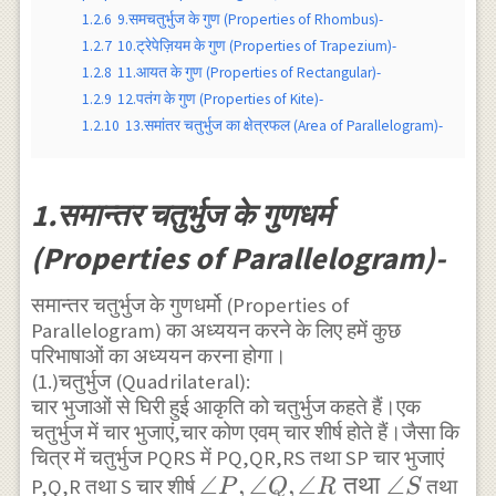
1.2.6
9.समचतुर्भुज के गुण (Properties of Rhombus)-
1.2.7
10.ट्रेपेज़ियम के गुण (Properties of Trapezium)-
1.2.8
11.आयत के गुण (Properties of Rectangular)-
1.2.9
12.पतंग के गुण (Properties of Kite)-
1.2.10
13.समांतर चतुर्भुज का क्षेत्रफल (Area of Parallelogram)-
1.समान्तर चतुर्भुज के गुणधर्म
(Properties of Parallelogram)-
समान्तर चतुर्भुज के गुणधर्मो (Properties of
Parallelogram) का अध्ययन करने के लिए हमें कुछ
परिभाषाओं का अध्ययन करना होगा।
(1.)चतुर्भुज (Quadrilateral):
चार भुजाओं से घिरी हुई आकृति को चतुर्भुज कहते हैं।एक
चतुर्भुज में चार भुजाएं,चार कोण एवम् चार शीर्ष होते हैं।जैसा कि
चित्र में चतुर्भुज PQRS में PQ,QR,RS तथा SP चार भुजाएं
\angle
∠
,
∠
,
∠
तथा
∠
P,Q,R तथा S चार शीर्ष
तथा
P
Q
R
S