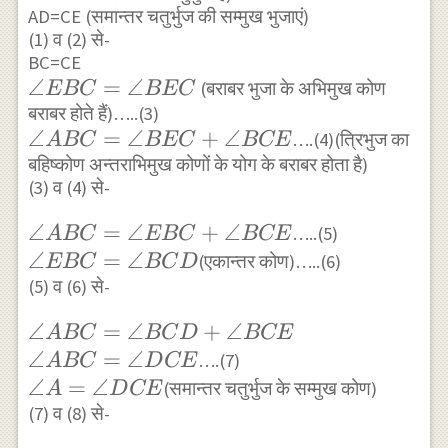
AD=CE (समान्तर चतुर्भुज की सम्मुख भुजाएं)
DC
(1) व (2) से-
BC=CE
\angle
∠
=
∠
(बराबर भुजा के अभिमुख कोण
EBC
BEC
EBC=\angle
बराबर होते हैं)…..(3)
\angle
∠
=
∠
+
∠
….(4)(त्रिभुज का
BEC
A
BC
BEC
BCE
ABC=\angle
बहिष्कोण अन्तराभिमुख कोणों के योग के बराबर होता है)
(3)‌ व (4) से-
BEC+\angle
BCE
\angle
∠
=
∠
+
∠
…..(5)
A
BC
EBC
BCE
ABC=\angle
\angle
∠
=
∠
(एकान्तर कोण)…..(6)
EBC
BC
D
EBC+\angle
EBC=\angle
(5) व (6) से-
BCE
BCD
\angle
∠
=
∠
+
∠
A
BC
BC
D
BCE
ABC=\angle
∠
=
∠
….(7)
A
BC
D
CE
BCD+\angle
\angle
∠
=
∠
(समान्तर चतुर्भुज के सम्मुख कोण)
A
D
CE
BCE \\
A=\angle
(7) व (8) से-
\angle
DCE