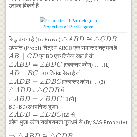
उसका विकर्ण है।
Properties of Parallelogram
\triangle
△
≅
△
सिद्ध करना है (To Prove):
A
B
D
C
D
B
ABD
AB
उपपत्ति (Proof):चित्र में ABCD एक समान्तर चतुर्भुज है
\cong
∥
\paral
एवं BD एक तिर्यक रेखा है तो
A
B
C
D
\triangle
CD
\angle
∠
=
∠
(एकान्तर कोण)……(1)
A
B
D
B
D
C
CDB
ABD=\angle
AD
∥
, BD तिर्यक रेखा है तो
A
D
BC
BDC
\parallel
\angle
∠
=
∠
(एकान्तर कोण)…..(2)
A
D
B
D
BC
BC
ADB=\angle
\triangle
△
\triangle
△
व
में
A
B
D
C
D
B
DBC
ABD
CDB
\angle
∠
=
∠
[(1)से]
A
B
D
B
D
C
ABD=\angle
BD=BD(उभयनिष्ठ भुजा)
\angle
∠
=
∠
[(2) से]
BDC
A
D
B
D
BC
ADB=\angle
कोण-भुजा-कोण सर्वांगसमता गुणधर्म से (By SAS Property)
DBC
\Rightarrow
⇒
△
≅
△
A
B
D
C
D
B