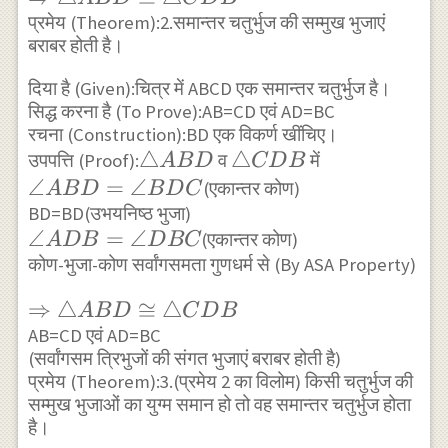
\triangle
प्रमेय (Theorem):2.समान्तर चतुर्भुज की सम्मुख भुजाएं
बराबर होती है।
ABD \cong
\triangle
दिया है (Given):चित्र में ABCD एक समान्तर चतुर्भुज है।
CDB
सिद्ध करना है (To Prove):AB=CD एवं AD=BC
रचना (Construction):BD एक विकर्ण खींचिए।
\triangle
△
\triangle
△
उपपत्ति (Proof):
व
में
A
B
D
C
D
B
ABD
CDB
\angle
∠
=
∠
(एकान्तर कोण)
A
B
D
B
D
C
ABD=\angle
BD=BD(उभयनिष्ठ भुजा)
\angle
∠
=
∠
(एकान्तर कोण)
BDC
A
D
B
D
BC
ADB=\angle
कोण-भुजा-कोण सर्वांगसमता गुणधर्म से (By ASA Property)
DBC
\Rightarrow
⇒
△
≅
△
A
B
D
C
D
B
\triangle
AB=CD एवं AD=BC
(सर्वांगसम त्रिभुजों की संगत भुजाएं बराबर होती है)
ABD \cong
प्रमेय (Theorem):3.(प्रमेय 2 का विलोम) किसी चतुर्भुज की
\triangle
सम्मुख भुजाओं का युग्म समान हो तो वह समान्तर चतुर्भुज होता
CDB
है।