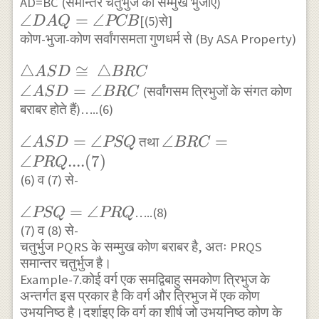
ADP=\angle
AD=BC (समान्तर चतुर्भुज की सम्मुख भुजाएं)
\angle
∠
=
∠
[(5)से]
QBC
D
A
Q
PCB
DAQ=\angle
कोण-भुजा-कोण सर्वांगसमता गुणधर्म से (By ASA Property)
PCB
\triangle
△
≅
△
A
S
D
BRC
ASD
\angle
∠
=
∠
(सर्वांगसम त्रिभुजों के संगत कोण
A
S
D
BRC
\cong
ASD=\angle
बराबर होते हैं)…..(6)
\triangle
BRC
\angle
∠
=
∠
\angle
∠
=
तथा
A
S
D
PSQ
BRC
BRC
ASD=\angle
BRC=\angle
∠
....
(
7
)
PRQ
PSQ
PRQ....(7)
(6) व (7) से-
\angle
∠
=
∠
…..(8)
PSQ
PRQ
PSQ=\angle
(7) व (8) से-
चतुर्भुज PQRS के सम्मुख कोण बराबर है, अतः PRQS
PRQ
समान्तर चतुर्भुज है।
Example-7.कोई वर्ग एक समद्विबाहु समकोण त्रिभुज के
अन्तर्गत इस प्रकार है कि वर्ग और त्रिभुज में एक कोण
उभयनिष्ठ है।दर्शाइए कि वर्ग का शीर्ष जो उभयनिष्ठ कोण के