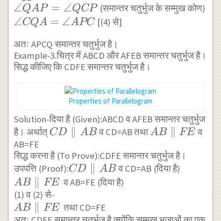
\angle
∠
=
∠
(समान्तर चतुर्भुज के सम्मुख कोण)
CQA=\angle
Q
A
P
QCP
\angle
QAP=\angle
\angle
∠
=
∠
APC
[(4) से]
CQ
A
A
PC
DQA+\angle
QCP
CQA=\angle
CQA=\angle
अतः APCQ समान्तर चतुर्भुज है।
APC
DQA+\angle
Example-3.चित्र में ABCD और AFEB समान्तर चतुर्भुज है।
APC
सिद्ध कीजिए कि CDFE समान्तर चतुर्भुज है।
Properties of Parallelogram
Solution-दिया है (Given):ABCD व AFEB समान्तर चतुर्भुज
CD
∥
AB
∥
है। अर्थात्
व CD=AB तथा
व
C
D
A
B
A
B
FE
AB=FE
\parallel
\parallel
सिद्ध करना है (To Prove):CDFE समान्तर चतुर्भुज है।
AB
FE
CD
∥
उपपत्ति (Proof):
व CD=AB (दिया है)
C
D
A
B
\parallel
AB
∥
व AB=FE (दिया है)
A
B
FE
AB
\parallel
(1) व (2) से-
AB
∥
तथा CD=FE
FE
A
B
FE
\parallel
अतः CDFE समान्तर चतुर्भुज है क्योंकि सम्मुख भुजाओं का एक