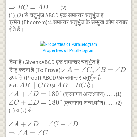
CD
ACB=\angle
\Rightarrow
⇒
=
…….(2)
BC
A
D
CAD
BC=AD
(1),(2) से चतुर्भुज ABCD एक समान्तर चतुर्भुज है।
प्रमेय (Theorem):4.समान्तर चतुर्भुज के सम्मुख कोण बराबर
होते हैं।
Properties of Parallelogram
दिया है (Given):ABCD एक समान्तर चतुर्भुज है।
\angle
∠
=
∠
,
∠
=
∠
सिद्ध करना है (To Prove):
A
C
B
D
उपपत्ति (Proof):ABCD एक समान्तर चतुर्भुज है।
A=\angle
AB
∥
AD
∥
अतः
एवं
है।
C,\angle
A
B
C
D
A
D
BC
\parallel
\parallel
\angle
∠
+
∠
=
180°
B=\angle
(क्रमागत अन्त:कोण)……(1)
A
D
CD
BC
A+\angle
\angle
∠
+
∠
=
180°
D
(क्रमागत अन्त:कोण)……(2)
C
D
D=180°
C+\angle
(1) व (2) से-
D=180°
\angle
∠
+
∠
=
∠
+
∠
A
D
C
D
A+\angle
⇒
∠
=
∠
A
C