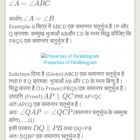
\angle
∠
=
∠
A
A
BC
ABC=\angle
A=\angle
DCE
\angle
∠
=
∠
अर्थात्
A
B
ABC
Example-6.चित्र में ABCD एक समान्तर चतुर्भुज है।P और
A=\angle
Q क्रमशः सम्मुख भुजाओं ABऔर CD के मध्य सिद्ध कीजिए कि
B
PRQS एक समान्तर चतुर्भुज है।
Properties of Parallelogram
Solution-दिया है (Given):ABCD एक समान्तर चतुर्भुज है
तथा P व Q क्रमशः भुजाओं AB और CD के मध्य बिन्दु है।
सिद्ध करना है (To Prove):PRQS एक समान्तर चतुर्भुज है।
AP
∥
उपपत्ति (Proof):
तथा AP=QC
A
P
QC
अतःAPCQ एक समान्तर चतुर्भुज है।
\parallel
\angle
∠
=
∠
अतः
(समान्तर चतुर्भुज के सम्मुख
QC
Q
A
P
QCP
कोण)…..(1)
QAP=\angle
DQ
∥
इसी प्रकार
तथा DQ=PB
QCP
D
Q
PB
अतः DQBP एक समान्तर चतुर्भुज है।
\parallel