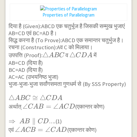
Properties of Parallelogram
दिया है (Given):ABCD एक चतुर्भूज है जिसकी सम्मुख भुजाएं
AB=CD एवं BC=AD है।
सिद्ध करना है (To Prove):ABCD एक समान्तर चतुर्भुज है।
रचना (Construction):Aव C को मिलाया।
\triangle
△
\triangle
△
उपपत्ति (Proof):
व
में
A
BC
C
D
A
AB=CD (दिया है)
ABC
CDA
BC=AD (दिया है)
AC=AC (उभयनिष्ठ भुजा)
भुजा-भुजा-भुजा सर्वांगसमता गुणधर्म से (By SSS Property)
\triangle
△
≅
△
A
BC
C
D
A
ABC
\angle
∠
=
∠
अर्थात्
(एकान्तर कोण)
C
A
B
A
C
D
\cong
CAB=\angle
\Rightarrow
⇒
∥
….(1)
A
B
C
D
\triangle
ACD
AB \parallel
\angle
∠
=
∠
एवं
(एकान्तर कोण)
CDA
A
CB
C
A
D