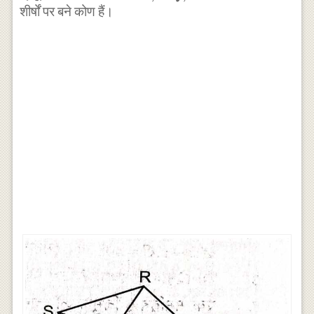
शीर्षों पर बने कोण हैं।
P,\angle
Q,\angle
R \text
{ तथा }
\angle S