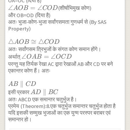
OA=OC (दिया है)
AOB
COD
\angle
∠
=
∠
(शीर्षाभिमुख कोण)
A
OB
CO
D
AOB=
और OB=OD (दिया है)
अतः भुजा-कोण-भुजा सर्वांगसमता गुणधर्म से (By SAS
\angle
Property)
COD
\triangle
△
≅
△
A
OB
CO
D
AOB
अतः सर्वांगसम त्रिभुजों के संगत कोण समान होंगे।
\angle
∠
=
∠
अर्थात्
\cong
O
A
B
OC
D
परन्तु यह तिर्यक रेखा AC द्वारा रेखाओं AB और CD पर बने
OAB=
\triangle
एकान्तर कोण हैं। अतः
\angle
COD
OCD
AB
∥
A
B
C
D
\parallel
AD
∥
इसी प्रकार
A
D
BC
CD
अतः ABCD एक समान्तर चतुर्भुज है।
\parallel
प्रमेय (Theorem):8.एक चतुर्भुज समान्तर चतुर्भुज होता है
BC
यदि इसकी सम्मुख भुजाओं का एक युग्म परस्पर बराबर एवं
समान्तर हो।