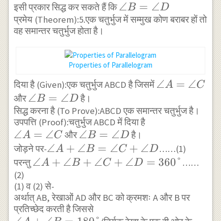
D=\angle
\angle
∠
=
∠
इसी प्रकार सिद्ध कर सकते हैं कि
B
D
C+\angle D
प्रमेय (Theorem):5.एक चतुर्भुज में सम्मुख कोण बराबर हों तो
B=\angle
वह समान्तर चतुर्भुज होता है।
\\
D
\Rightarrow
\angle
Properties of Parallelogram
A=\angle C
\angle
∠
=
∠
दिया है (Given):एक चतुर्भुज ABCD है जिसमें
A
C
A=\angle
\angle
∠
=
∠
और
है।
B
D
C
सिद्ध करना है (To Prove):ABCD एक समान्तर चतुर्भुज है।
B=\angle
उपपत्ति (Proof):चतुर्भुज ABCD में दिया है
D
\angle
∠
=
∠
\angle
∠
=
∠
और
है।
A
C
B
D
A=\angle
B=\angle
\angle
∠
+
∠
=
∠
+
∠
जोड़ने पर-
……(1)
A
B
C
D
C
D
A+\angle
\angle
∠
+
∠
+
∠
+
∠
=
360°
परन्तु
……
A
B
C
D
B=\angle
(2)
A+\angle
(1) व (2) से-
C+\angle
B+\angle
अर्थात् AB, रेखाओं AD और BC को क्रमशः A और B पर
D
C+\angle
प्रतिच्छेद करती है जिससे
D=360°