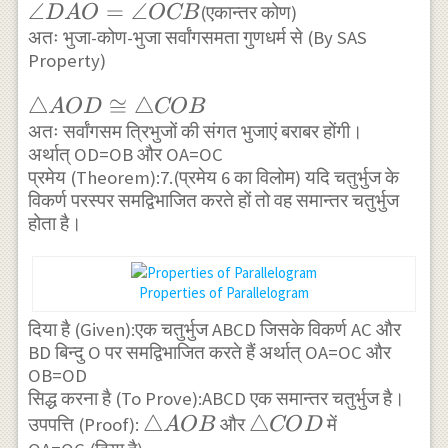
\angle
∠
=
∠
(एकान्तर कोण)
OBC
D
A
O
OCB
DAO=\angle
अतः भुजा-कोण-भुजा सर्वांगसमता गुणधर्म से (By SAS
Property)
OCB
\triangle
△
≅
△
A
O
D
COB
AOD
अतः सर्वांगसम त्रिभुजों की संगत भुजाएं बराबर होंगी।
अर्थात् OD=OB और OA=OC
\cong
प्रमेय (Theorem):7.(प्रमेय 6 का विलोम) यदि चतुर्भुज के
\triangle
विकर्ण परस्पर समद्विभाजित करते हों तो वह समान्तर चतुर्भुज
COB
होता है।
Properties of Parallelogram
दिया है (Given):एक चतुर्भुज ABCD जिसके विकर्ण AC और
BD बिन्दु O पर समद्विभाजित करते हैं अर्थात् OA=OC और
OB=OD
सिद्ध करना है (To Prove):ABCD एक समान्तर चतुर्भुज है।
\triangle
△
\triangle
△
उपपत्ति (Proof):
और
में
A
OB
CO
D