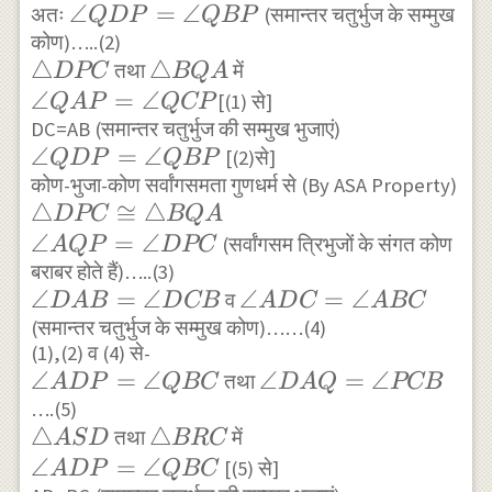
\angle
∠
=
∠
अतः
(समान्तर चतुर्भुज के सम्मुख
PB
Q
D
P
QBP
कोण)…..(2)
QDP=\angle
\triangle
△
\triangle
△
तथा
में
QBP
D
PC
BQ
A
DPC
BQA
\angle
∠
=
∠
[(1) से]
Q
A
P
QCP
QAP=\angle
DC=AB (समान्तर चतुर्भुज की सम्मुख भुजाएं)
\angle
∠
=
∠
[(2)से]
QCP
Q
D
P
QBP
QDP=\angle
कोण-भुजा-कोण सर्वांगसमता गुणधर्म से (By ASA Property)
\triangle
△
≅
△
QBP
D
PC
BQ
A
DPC \cong
∠
=
∠
(सर्वांगसम त्रिभुजों के संगत कोण
A
QP
D
PC
\triangle
बराबर होते हैं)…..(3)
\angle
∠
=
∠
\angle
∠
=
∠
BQA \\
व
D
A
B
D
CB
A
D
C
A
BC
DAB=\angle
(समान्तर चतुर्भुज के सम्मुख कोण)……(4)
ADC=\angle
\angle
(1),(2) व (4) से-
DCB
ABC
AQP=\angle
\angle
∠
=
∠
\angle
∠
=
∠
तथा
A
D
P
QBC
D
A
Q
PCB
DPC
ADP=\angle
….(5)
DAQ=\angle
\triangle
△
\triangle
△
तथा
में
QBC
PCB
A
S
D
BRC
ASD
BRC
\angle
∠
=
∠
[(5) से]
A
D
P
QBC