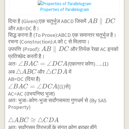
Properties of Parallelogram
AB
∥
दिया है (Given):एक चतुर्भुज ABCD जिसमें
A
B
D
C
और AB=DC है।
\parallel
सिद्ध करना है (To Prove):ABCD एक समान्तर चतुर्भुज है।
DC
रचना (Construction):A को C से मिलाया।
AB
∥
उपपत्ति (Proof):
और तिर्यक रेखा AC इनको
A
B
D
C
प्रतिच्छेद करती है।
\parallel
\angle
∠
=
∠
अतः
(एकान्तर कोण)…..(1)
DC
B
A
C
D
C
A
BAC=
\triangle
△
\triangle
△
अब
और
में
A
BC
C
D
A
\angle
AB=DC (दिया है)
ABC
CDA
\angle
∠
=
∠
DCA
[(1)से]
B
A
C
D
C
A
BAC=
AC=AC (उभयनिष्ठ भुजा)
अतः भुजा–कोण-भुजा सर्वांगसमता गुणधर्म से (By SAS
\angle
Property)
DCA
\triangle
△
≅
△
A
BC
C
D
A
ABC
अतः सर्वांगसम त्रिभुजों के संगत कोण बराबर होंगे