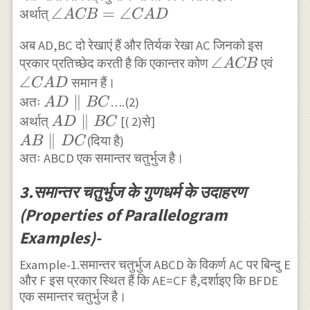
\angle
∠
=
∠
अर्थात्
\cong
A
CB
C
A
D
ACB=
\triangle
अब AD,BC दो रेखाएं हैं और तिर्यक रेखा AC जिनको इस
\angle
CDA
\angle
∠
\ang
प्रकार प्रतिच्छेद करती है कि एकान्तर कोण
एवं
A
CB
CAD
ACB
CAD
∠
समान हैं।
C
A
D
AD
∥
अतः
….(2)
A
D
BC
\parallel
AD
∥
अर्थात्
[( 2)से]
A
D
BC
BC
\parallel
AB
∥
(दिया है)
A
B
D
C
BC
\parallel
अतः ABCD एक समान्तर चतुर्भुज है।
DC
3.समान्तर चतुर्भुज के गुणधर्म के उदाहरण
(Properties of Parallelogram
Examples)-
Example-1.समान्तर चतुर्भुज ABCD के विकर्ण AC पर बिन्दु E
और F इस प्रकार स्थित हैं कि AE=CF है,दर्शाइए कि BFDE
एक समान्तर चतुर्भुज है।