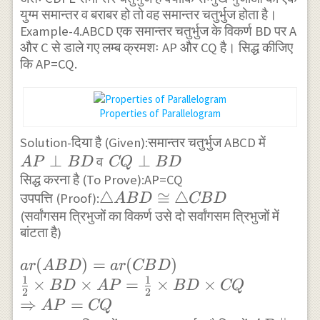
युग्म समान्तर व बराबर हो तो वह समान्तर चतुर्भुज होता है।
FE
Example-4.ABCD एक समान्तर चतुर्भुज के विकर्ण BD पर A
और C से डाले गए लम्ब क्रमशः AP और CQ है। सिद्ध कीजिए
कि AP=CQ.
Properties of Parallelogram
AP
Solution-दिया है (Given):समान्तर चतुर्भुज ABCD में
⊥
CQ
⊥
\perp
व
A
P
B
D
CQ
B
D
सिद्ध करना है (To Prove):AP=CQ
\perp
BD
\triangle
△
≅
△
उपपत्ति (Proof):
BD
A
B
D
CB
D
(सर्वांगसम त्रिभुजों का विकर्ण उसे दो सर्वांगसम त्रिभुजों में
ABD
बांटता है)
\cong
\triangle
ar(ABD)=ar(CBD)
(
)
=
(
)
a
r
A
B
D
a
r
CB
D
CBD
1
1
\\ \frac{1}{2}
×
×
=
×
×
B
D
A
P
B
D
CQ
2
2
\times BD \times
⇒
=
A
P
CQ