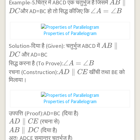
AP=\frac{1}{2}
AB
∥
Example-5.चित्र में ABCD एक चतुर्भुज है जिसमें
A
B
\times BD \times
\parallel
\angle
∠
=
∠
और AD=BC हो तो सिद्ध कीजिए कि
D
C
A
B
CQ \\
DC
A=\angle
\Rightarrow
B
Properties of Parallelogram
AP=CQ
AB
∥
Solution-दिया है (Given): चतुर्भुज ABCD में
A
B
\parallel
और AD=BC
D
C
DC
\angle
∠
=
∠
सिद्ध करना है (To Prove):
A
B
A=\angle
AD
∥
रचना (Construction):
खींची तथा BE को
A
D
CE
B
मिलाया।
\parallel
CE
Properties of Parallelogram
उपपत्ति (Proof):AD=BC (दिया है)
AD
∥
(रचना से)
A
D
CE
\parallel
AB
∥
(दिया है)
A
B
D
C
CE
\parallel
अतः ADCE समान्तर चतुर्भुज है)