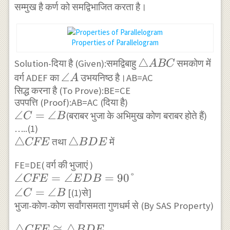
सम्मुख है कर्ण को समद्विभाजित करता है।
Properties of Parallelogram
\triangle
△
Solution-दिया है (Given):समद्विबाहु
समकोण में
A
BC
ABC
\angle
∠
वर्ग ADEF का
उभयनिष्ठ है।AB=AC
A
सिद्ध करना है (To Prove):BE=CE
A
उपपत्ति (Proof):AB=AC (दिया है)
\angle
∠
=
∠
(बराबर भुजा के अभिमुख कोण बराबर होते हैं)
C
B
C=\angle
…..(1)
\triangle
△
\triangle
△
तथा
में
B
CFE
B
D
E
CFE
BDE
FE=DE( वर्ग की भुजाएं )
\angle
∠
=
∠
=
90°
CFE
E
D
B
CFE=\angle
∠
=
∠
[(1)से]
C
B
EDB=90°
भुजा-कोण-कोण सर्वांगसमता गुणधर्म से (By SAS Property)
\\ \angle
\triangle
△
≅
△
CFE
B
D
E