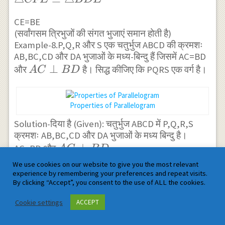
C=\angle B
CFE
CE=BE
\cong
(सर्वांगसम त्रिभुजों की संगत भुजाएं समान होती है)
\triangle
Example-8.P,Q,R और S एक चतुर्भुज ABCD की क्रमशः
BDE
AB,BC,CD और DA भुजाओं के मध्य-बिन्दु हैं जिसमें AC=BD
AC
⊥
और
है। सिद्ध कीजिए कि PQRS एक वर्ग है।
A
C
B
D
\perp
BD
Properties of Parallelogram
Solution-दिया है (Given): चतुर्भुज ABCD में P,Q,R,S
क्रमशः AB,BC,CD और DA भुजाओं के मध्य बिन्दु है।
AC
⊥
AC=BD और
A
C
B
D
सिद्ध करना है (To Prove):PQRS एक वर्ग है।
\perp
We use cookies on our website to give you the most relevant
QR
उपपत्ति (Proof):Q,R भुजा BC व DC के मध्य बिन्दु है अतः
experience by remembering your preferences and repeat visits.
BD
By clicking “Accept”, you consent to the use of ALL the cookies.
∥
\para
QR
B
D
1
BD
QR=\frac{1}
=
....
(
1
)
तथा
QR
B
D
Cookie settings
ACCEPT
2
इसी प्रकार P,S क्रमशः भुजा AB व AD के मध्य बिन्दु है।
{2} BD....(1)
1