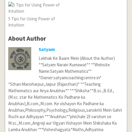
5 Tips for Using Power of
Intuition
About Author
Satyam
Lekhak Ke Baare Mein (About the Author)
**Satyam Narain Kumawat** **Website
Name:Satyam Mathematics**
*Owner:satyamcoachingcentre.in*
*Sthan:Manoharpur,Jaipur (Rajasthan)* **Teaching
Mathematics aur Anya Anubhav** ***Shiksha:**B.sc.,B.Ed.,
(M.sc. star Ke Mathematics Ko Padhane ka
Anubhav),B.com.,M.com. Ke vishayon Ko Padhane ka
Anubhav,Philosophy,Psychology,Religious,sanskriti Mein Gahri
Ruchi aur Adhyayan ***Anubhav:**phichale 23 varshon se
M.sc.,M.com.,Angreji aur Vigyan Vishayon Mein Shikshaka Ka
Lamba Anubhav ***Visheshagyata:*Maths,Adhyatma