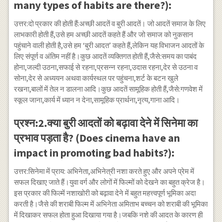
many types of habits are there?):
उत्तर:दो प्रकार की होती हैं:अच्छी आदतें व बुरी आदतें। जो आदतें समाज के लिए
लाभकारी होती हैं,उसे हम अच्छी आदतें कहते हैं और जो समाज को नुकसान
पहुंचाने वाली होती है,उसे हम ‘बुरी आदत’ कहते हैं,लेकिन यह विभाजन आदतों के
लिए संपूर्ण व अंतिम नहीं है।कुछ आदतें व्यक्तिगत होती हैं,जैसे:समय का पाबंद
होना,जल्दी उठना,सफाई से रहना,प्रसन्न रहना,उदास रहना,देर से उठना व
सोना,देर से अध्ययन अथवा कार्यस्थल पर पहुंचना,शर्ट के बटन खुले
रखना,बालों में तेल न डालना आदि।कुछ आदतें सामूहिक होती हैं,जैसे:गणवेश में
स्कूल जाना,कार्य में ध्यान न देना,सामूहिक प्रार्थना,नृत्य,गाना आदि।
प्रश्न:2.क्या बुरी आदतों को बढ़ावा देने में सिनेमा का
प्रभाव पड़ता है? (Does cinema have an
impact in promoting bad habits?):
उत्तर:सिनेमा में प्राय: अभिनेता,अभिनेत्री नशा करते हुए और अपने प्रेम में
सफल दिखाए जाते हैं।युवा वर्ग और लोगों में फिल्मों को देखने का बहुत क्रेज है।
इस प्रकार की फिल्में नशाखोरी को बढ़ावा देने में बहुत महत्त्वपूर्ण भूमिका अदा
करती है।जैसे की शराबी फिल्म में अभिनेता अमिताभ बच्चन को शराबी की भूमिका
में दिखाकर सफल होता हुआ दिखाया गया है।जबकि नशे की आदत के कारण ही