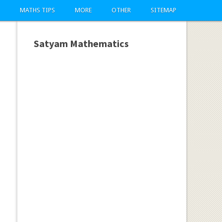
MATHS TIPS
MORE
OTHER
SITEMAP
Satyam Mathematics