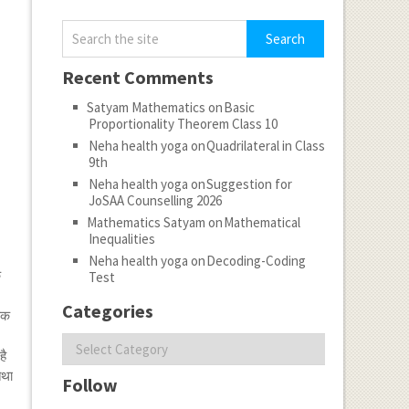
Recent Comments
Satyam Mathematics
on
Basic
Proportionality Theorem Class 10
Neha health yoga
on
Quadrilateral in Class
9th
Neha health yoga
on
Suggestion for
JoSAA Counselling 2026
Mathematics Satyam
on
Mathematical
।
Inequalities
Neha health yoga
on
Decoding-Coding
क
Test
Categories
ेषक
Categories
है
तथा
Follow