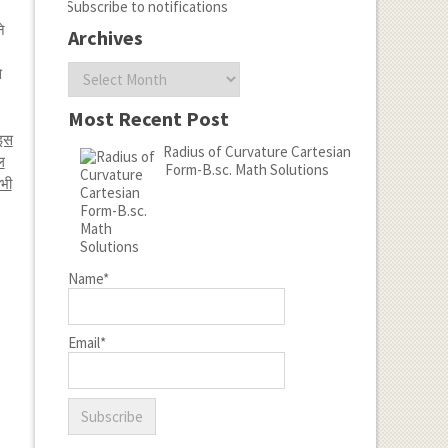
Subscribe to notifications
े
Archives
Archives
े
Most Recent Post
 इस
Radius of Curvature Cartesian
ल
Form-B.sc. Math Solutions
भी
Name*
Email*