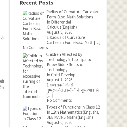
Recent Posts
Radius of Curvature Cartesian
Form-B.sc. Math Solutions
In Differential
Calculus(English)
August 8, 2026
1.Radius of Curvature
 से
Cartesian Form-B.sc. Math
[…]
No Comments
Children Affected by
Technology:9 Top Tips to
Know Side Effects of
Technology
In Child Develop
August 7, 2026
 की
1.बच्चे तकनीकी से
्शन
दुष्प्रभावित:तकनीकी के दुष्प्रभाव को
[…]
No Comments
Types of Functions in Class 12
In 12th Mathematics(English),
JEE MAINS Maths(English)
त
August 6, 2026