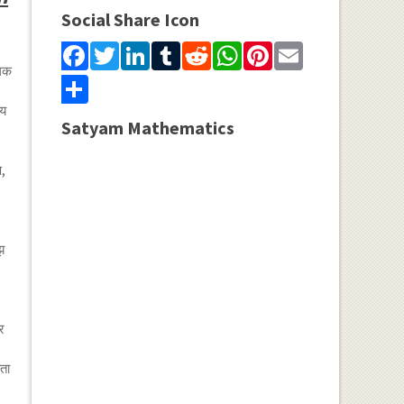
Social Share Icon
Facebook
Twitter
LinkedIn
Tumblr
Reddit
WhatsApp
Pinterest
Email
ालक
Share
्य
Satyam Mathematics
ण,
झ
र
ता