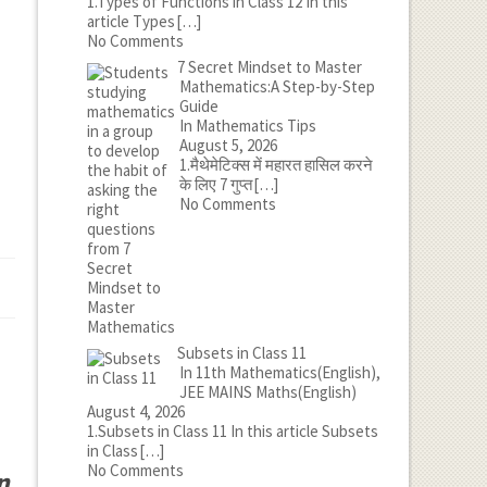
1.Types of Functions in Class 12 In this
article Types
[…]
No Comments
7 Secret Mindset to Master
Mathematics:A Step-by-Step
Guide
In Mathematics Tips
August 5, 2026
1.मैथेमेटिक्स में महारत हासिल करने
के लिए 7 गुप्त
[…]
No Comments
Subsets in Class 11
In 11th Mathematics(English),
JEE MAINS Maths(English)
August 4, 2026
1.Subsets in Class 11 In this article Subsets
in Class
[…]
No Comments
n