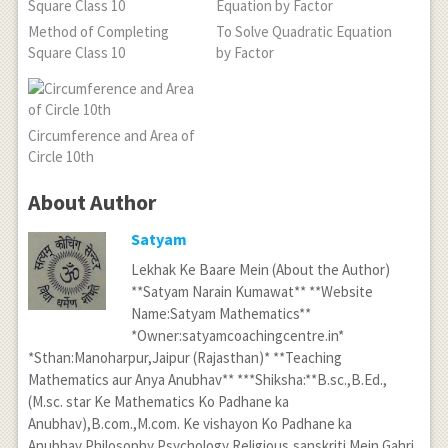
Method of Completing
To Solve Quadratic Equation
Square Class 10
by Factor
Circumference and Area of
Circle 10th
About Author
Satyam
Lekhak Ke Baare Mein (About the Author)
**Satyam Narain Kumawat** **Website
Name:Satyam Mathematics**
*Owner:satyamcoachingcentre.in*
*Sthan:Manoharpur,Jaipur (Rajasthan)* **Teaching
Mathematics aur Anya Anubhav** ***Shiksha:**B.sc.,B.Ed.,
(M.sc. star Ke Mathematics Ko Padhane ka
Anubhav),B.com.,M.com. Ke vishayon Ko Padhane ka
Anubhav,Philosophy,Psychology,Religious,sanskriti Mein Gahri