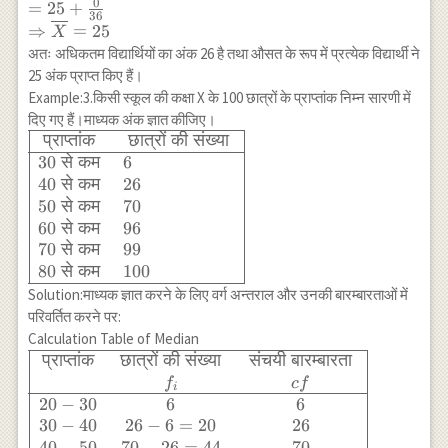
f_i d_i}{\sum f_i} \\
16} \\ =20+\frac{60}
0
=
25
+
\rightarrow
36
=25+\frac{0}{36} \\
{10} \\ \Rightarrow
⇒
=
25
X
f_1 & 25 & 0
\Rightarrow \overline{X}=25
Z=20+6=26
अतः अधिकतम विद्यार्थियों का अंक 26 है तथा औसत के रूप में प्रत्येक विद्यार्थी ने
& 0 \\ 30-40
25 अंक प्राप्त किए हैं।
& 9
Example:3.किसी स्कूल की कक्षा X के 100 छात्रों के प्राप्तांक निम्न सारणी में
\rightarrow
f_2 & 35 & 10
दिए गए हैं।माध्यक अंक ज्ञात कीजिए।
& 90 \\ 40-50
प्राप्तांक
छात्रों
की
संख्या
\begin{array}
& 3 & 45 &
{|ll|} \hline
30
से
कम
6
20 & 60 \\
\text {
40
से
कम
26
\hline \text {
प्राप्तांक } &
50
से
कम
70
Total } &
\text{ छात्रों
60
से
कम
96
\Sigma
की संख्या } \\
70
से
कम
99
f_i=36 & & &
\hline 30
80
से
कम
100
\Sigma f_i
\text { से कम
Solution:माध्यक ज्ञात करने के लिए वर्ग अन्तराल और उनकी बारम्बारताओं में
d_i=0 \\
} & 6 \\ 40
परिवर्तित करने पर:
\hline
\text { से कम
Calculation Table of Median
\end{array}
} & 26 \\ 50
प्राप्तांक
छात्रों
की
संख्या
संचयी
बारम्बारता
\begin{array}
\text { से कम
{|ccc|} \hline
f
c
f
i
} & 70 \\ 60
\text{प्राप्तांक}
20
−
30
6
6
\text { से कम
& \text{ छात्रों
30
−
40
26
−
6
=
20
26
} & 96 \\ 70
की संख्या } &
40
−
50
70
−
26
=
44
70