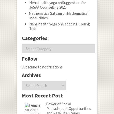
Neha health yoga
on
Suggestion for
JoSAA Counselling 2026
Mathematics Satyam
on
Mathematical
Inequalities
Neha health yoga
on
Decoding-Coding
Test
Categories
Categories
Follow
Subscribe to notifications
Archives
Archives
Most Recent Post
Power of Social
Media:Impact,Opportunities
and Real-Life Stories