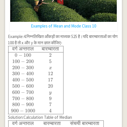
Examples of Mean and Mode Class 10
Example:4.निम्नलिखित आँकड़ों का माध्यक 525 है।यदि बारम्बारताओं का योग
100 है तो x और y के मान ज्ञात कीजिएः
वर्ग
अन्तराल
बारम्बारता
\begin{array}
{|cc|}\hline
0
−
100
2
\text{ वर्ग
100
−
200
5
अन्तराल } &
200
−
300
x
\text{
300
−
400
12
बारम्बारता } \\
400
−
500
17
\hline 0-100
500
−
600
20
& 2 \\ 100-
600
−
700
y
200 & 5 \\
700
−
800
9
200-300 &
800
−
900
7
x\\ 300-400
900
−
1000
4
& 12 \\400-
Solution:Calculation Table of Median
500 & 17 \\
\begin{array}
वर्ग
अन्तराल
बारम्बारता
संचयी
बारम्बारता
500-600 & 20