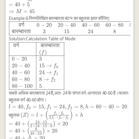
90 \\ 70-80 &
=
40
+
5
=40+\frac{15}{30} \times
10 & 100 \\
⇒
=
45
M
10 \\ =40+5 \\
\hline \text {
Example:6.निम्नलिखित बारम्बारता बंटन का बहुलक ज्ञात कीजिए:
\Rightarrow M=45
Total } & 100
वर्ग
0
−
20
20
−
40
40
−
60
60
−
80
80
\begin{array}
& \\ \hline
{|cccccc|}
बारम्बारता
3
15
24
8
\end{array}
\hline
Solution:Calculation Table of Mode
\text{वर्ग} & 0-
वर्ग
बारम्बारता
\begin{array}
20 & 20-40 &
{|l|l|} \hline
(
)
f
40-60 & 60-80
\text { वर्ग } &
0
−
20
3
& 80-100 \\
\text {
20
−
40
15
→
f
0
\text{बारम्बारता}
बारम्बारता } \\
40
−
60
24
→
f
1
& 3 & 15 & 24
& (f) \\
60
−
80
8
→
f
2
& 8 & 5 \\
\hline 0-20 &
80
−
100
5
\hline
3 \\ 20-40 &
सबसे अधिक बारम्बारता 24 है,अतः 24 के संगत वर्ग-अन्तराल 40-60 है।फलतः
\end{array}
15
बहुलक वर्ग 40-60 होगा।
\rightarrow
l=40,
=
40
,
=
15
,
=
24
,
=
8
,
=
60
−
40
=
20
l
f
f
f
h
0
1
2
f_0 \\ 40-60
(
)
f_0=15,
(Z)=l+\left(\frac{f_1-
−
f
f
(
)
=
+
×
बहुलक
1
0
Z
l
h
& 24
2
−
−
f
f
f
f_1=24,
1
0
2
f_0}{2 f_1-f_0-
24
−
15
\rightarrow
=
40
+
×
20
(
)
f_2=8,
f_2}\right) \times h
2
×
24
−
15
−
8
f_1 \\ 60-80
9
=
40
+
×
20
(
)
h=60-
\\
48
−
23
& 8
9
=
40
+
×
20