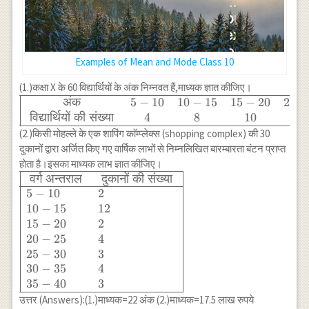
Examples of Mean and Mode Class 10
(1.)कक्षा X के 60 विद्यार्थियों के अंक निम्नवत हैं,माध्यक ज्ञात कीजिए।
अंक
5
−
10
10
−
15
15
−
20
20
−
\begin{array}
{|cccccc|}
विद्यार्थियों
की
संख्या
4
8
10
2
\hline \text{
(2.)किसी मोहल्ले के एक शापिंग काॅम्प्लेक्स (shopping complex) की 30
अंक } & 5-10
दुकानों द्वारा अर्जित किए गए वार्षिक लाभों से निम्नलिखित बारम्बारता बंटन प्राप्त
& 10-15 & 15-
होता है।इसका माध्यक लाभ ज्ञात कीजिए।
20 & 20-25 &
वर्ग
अन्तराल
दुकानों
की
संख्या
\begin{array}
25-30 \\
{|ll|}\hline
5
−
10
2
\text{
\text{ वर्ग
10
−
15
12
विद्यार्थियों की
अन्तराल } &
15
−
20
2
संख्या } & 4 &
\text{ दुकानों
20
−
25
4
8 & 10 & 20
की संख्या } \\
25
−
30
3
& 18 \\
\hline 5-10 &
30
−
35
4
\hline
2 \\ 10-15 &
35
−
40
3
\end{array}
12 \\ 15-20 &
उत्तर (Answers):(1.)माध्यक=22 अंक (2.)माध्यक=17.5 लाख रुपये