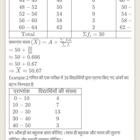
44
−
48
46
6
46
−
50
& 3 \\ 60-64
& \text{ मध्यमान
48
−
52
50
5
50
−
50
& 1 \\ \hline
} & \text{
52
−
56
54
9
54
−
50
\end{array}
श्रमिकों की संख्या
56
−
60
58
3
58
−
50
} & & \\ &
60
−
64
62
2
62
−
50
x_{i} & f_{i}
Total
Σ
=
30
f
i
&
∑
(\overline{X})=A+\frac{\sum
f
d
(
)
=
+
समान्तर माध्य
i
i
X
A
d_{i}=x_{i}-50
∑
f
i
f_i d_i}{\sum f_i} \\
20
=
50
+
& f_{i} d_{i}
30
=50+\frac{20}{30} \\
≈
50
+
0.666
\\ \hline 40-44
\approx 50+0.666 \\ \approx
≈
50
+
0.67
& 42 & 5 & 42-
50+0.67 \\ \Rightarrow
⇒
≈
50.67
X
50=-8 & -40 \\
\overline{X} \approx 50.67
Example:2.गणित की एक परीक्षा में 36 विद्यार्थियों द्वारा प्राप्त किए गए अंकों का
44-48 & 46 & 6
बंटन निम्नवत है:
& 46-50=-4 &
\begin{array}
-24 \\ 48-52 &
प्राप्तांक
विद्यार्थियों
की
संख्या
{|cccccc|}\hline
50 & 5 & 50-
0
−
10
4
\text{ प्राप्तांक }
50=0 & 0 \\
10
−
20
7
& \text{
52-56 & 54 & 9
20
−
30
13
विद्यार्थियों की संख्या
& 54-50=4 &
30
−
40
9
} \\ \hline 0-10
36 \\ 56-60 &
40
−
50
3
& 4 \\ 10-20 &
58 & 3 & 58-
इन आँकड़ों का बहुलक ज्ञात कीजिए।साथ ही बहुलक और माध्य की तुलना
7 \\ 20-30 & 13
50=8 & 24 \\
कीजिए और इनकी व्याख्या कीजिए।