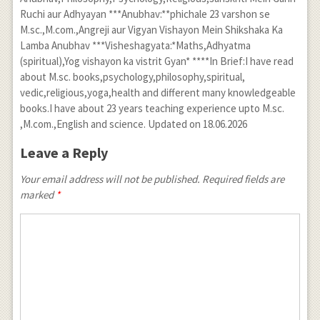
Ruchi aur Adhyayan ***Anubhav:**phichale 23 varshon se
M.sc.,M.com.,Angreji aur Vigyan Vishayon Mein Shikshaka Ka
Lamba Anubhav ***Visheshagyata:*Maths,Adhyatma
(spiritual),Yog vishayon ka vistrit Gyan* ****In Brief:I have read
about M.sc. books,psychology,philosophy,spiritual,
vedic,religious,yoga,health and different many knowledgeable
books.I have about 23 years teaching experience upto M.sc.
,M.com.,English and science. Updated on 18.06.2026
Leave a Reply
Your email address will not be published. Required fields are
marked
*