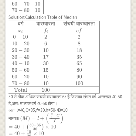
30-40 & 17\\
60
−
70
10
40-50 & 30\\
70
−
80
10
50-60 & 15 \\
Solution:Calculation Table of Median
60-70 & 10 \\
वर्ग
बारम्बारता
संचयी
बारम्बारता
\begin{array}
70-80 & 10\\
{|ccc|} \hline
x
f
c
f
i
i
\hline
\text{ वर्ग } &
0
−
10
2
2
\end{array}
\text{
10
−
20
6
8
बारम्बारता } &
20
−
30
10
18
\text{ संचयी
30
−
40
17
35
बारम्बारता } \\
40
−
10
30
65
x_i & f_i & cf
50
−
60
15
80
\\ \hline 0-10
60
−
20
10
90
& 2 & 2 \\
70
−
80
10
100
10-20 & 6 & 8
Total
100
\\ 20-30 & 10
50 से ठीक अधिक संचयी बारम्बारता 65 है जिसका संगत वर्ग-अन्तराल 40-50
& 18 \\ 30-40
है,अतः माध्यक वर्ग 40-50 होगा।
& 17 & 35 \\
अतः l=40,C=35,f=30,h=50-40=10
40-10 & 30 &
(
)
N
(M)=l+\left(\frac{\frac{N}
−
C
(
)
=
+
माध्यक
2
M
l
65 \\ 50-60 &
f
{2}-C}{f}\right) \\
15 & 80 \\
50
−
35
=
40
+
×
10
(
)
=40+\left(\frac{50-35}
30
60-20 & 10 &
15
=
40
+
×
10
{30}\right) \times 10 \\
30