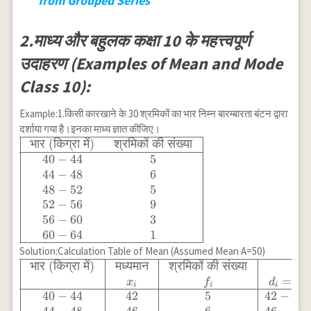
from Grouped Series
2.माध्य और बहुलक कक्षा 10 के महत्त्वपूर्ण
उदाहरण (Examples of Mean and Mode
Class 10):
Example:1.किसी कारखाने के 30 श्रमिकों का भार निम्न बारम्बारता बंटन द्वारा
दर्शाया गया है।इनका माध्य ज्ञात कीजिए।
भार
(
किग्रा
में
)
श्रमिकों
की
संख्या
\begin{array}
{|cccccc|}
40
−
44
5
\hline \text{
44
−
48
6
भार (किग्रा में) }
48
−
52
5
& \text{
52
−
56
9
श्रमिकों की
56
−
60
3
संख्या } \\
60
−
64
1
\hline 40-44
Solution:Calculation Table of Mean (Assumed Mean A=50)
& 5 \\ 44-48
भार
(
किग्रा
में
)
मध्यमान
श्रमिकों
की
संख्या
\begin{array}
& 6 \\ 48-52
{|c|c|c|c|c|}
=
x
f
d
x
i
i
i
i
& 5 \\ 52-56
\hline \text{
40
−
44
42
5
42
−
50
& 9 \\ 56-60
भार (किग्रा में) }