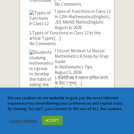
No Comments
Types of Functions in Class 12
In 12th Mathematics(English),
JEE MAINS Maths(English)
August 6, 2026
1.Types of Functions in Class 12 In this
article Types
[…]
No Comments
7 Secret Mindset to Master
Mathematics:A Step-by-Step
Guide
In Mathematics Tips
August 5, 2026
1.मैथेमेटिक्स में महारत हासिल करने
के लिए 7 गुप्त
[…]
No Comments
We use cookies on our website to give you the most relevant
experience by remembering your preferences and repeat visits.
By clicking “Accept”, you consent to the use of ALL the cookies.
Cookie settings
ACCEPT
Social Share Icon