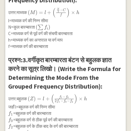
Frequency Distribution):
(
)
N
(M)=l+\left(\frac{\frac{N}
−
C
(
)
=
+
×
उत्तर:माध्यक
2
M
l
h
f
{2}-C}{f}\right) \times h
l=माध्यक वर्ग की निम्न सीमा
(\sum
(
)
N=कुल बारम्बारता
∑
f
i
f_i)
C=माध्यक वर्ग से पूर्व वर्ग की संचयी बारम्बारता
h=माध्यक वर्ग का अन्तराल या वर्ग माप
f=माध्यक वर्ग की बारम्बारता
प्रश्न:3.वर्गीकृत बारम्बारता बंटन से बहुलक ज्ञात
करने का सूत्र लिखो। (Write the Formula for
Determining the Mode From the
Grouped Frequency Distribution):
(
)
(Z)=l+\left(\frac{f_1-
−
f
f
(
)
=
+
×
उत्तर:बहुलक
1
0
Z
l
h
2
−
−
f
f
f
1
0
2
f_0}{2 f_1-f_0-
जहाँ l=बहुलक वर्ग की निम्न सीमा
f_2}\right) \times h
f_1
=बहुलक वर्ग की बारम्बारता
f
1
f_0
=बहुलक वर्ग से ठीक पूर्व वर्ग की बारम्बारता
f
0
f_2
=बहुलक वर्ग के ठीक बाद के वर्ग की बारम्बारता
f
2