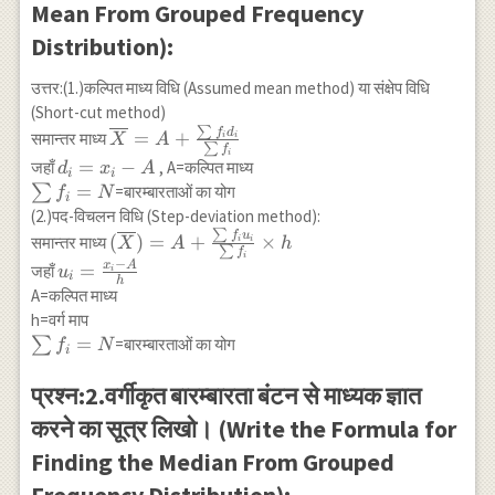
Mean From Grouped Frequency
Distribution):
उत्तर:(1.)कल्पित माध्य विधि (Assumed mean method) या संक्षेप विधि
(Short-cut method)
∑
\overline{X}=A+\frac{\sum
f
d
=
+
समान्तर माध्य
i
i
X
A
∑
f
i
f_i d_i}{\sum f_i}
d_{i}=x_{i}-
=
−
जहाँ
, A=कल्पित माध्य
d
x
A
i
i
A
\sum
=
∑
=बारम्बारताओं का योग
f
N
i
f_i=N
(2.)पद-विचलन विधि (Step-deviation method):
∑
(\overline{X})=A+\frac{\sum
f
u
(
)
=
+
×
समान्तर माध्य
i
i
X
A
h
∑
f
i
f_i u_i}{\sum f_i} \times h
−
x
A
u_i=\frac{x_i-
=
जहाँ
u
i
i
h
A}{h}
A=कल्पित माध्य
h=वर्ग माप
\sum
=
∑
=बारम्बारताओं का योग
f
N
i
f_i=N
प्रश्न:2.वर्गीकृत बारम्बारता बंटन से माध्यक ज्ञात
करने का सूत्र लिखो। (Write the Formula for
Finding the Median From Grouped