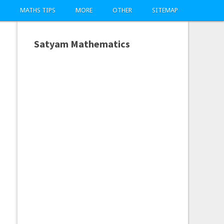
MATHS TIPS
MORE
OTHER
SITEMAP
Satyam Mathematics