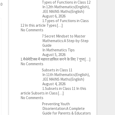
Types of Functions in Class 12
10
In 12th Mathematics(English),
JEE MAINS Maths(English)
August 6, 2026
1.Types of Functions in Class
12 In this article Types
[…]
No Comments
7 Secret Mindset to Master
Mathematics:A Step-by-Step
Guide
In Mathematics Tips
August 5, 2026
1.मैथेमेटिक्स में महारत हासिल करने के लिए 7 गुप्त
[…]
No Comments
Subsets in Class 11
In 11th Mathematics(English),
JEE MAINS Maths(English)
August 4, 2026
1.Subsets in Class 11 In this
article Subsets in Class
[…]
No Comments
Preventing Youth
Disorientation:A Complete
Guide for Parents & Educators