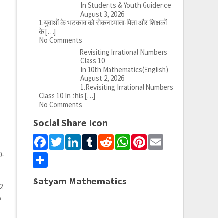
In Students & Youth Guidence
August 3, 2026
1.युवाओं के भटकाव को रोकना:माता-पिता और शिक्षकों
के
[…]
No Comments
Revisiting Irrational Numbers
Class 10
In 10th Mathematics(English)
August 2, 2026
1.Revisiting Irrational Numbers
Class 10 In this
[…]
No Comments
Social Share Icon
Facebook
Twitter
LinkedIn
Tumblr
Reddit
WhatsApp
Pinterest
Email
0-
Share
Satyam Mathematics
 2
&