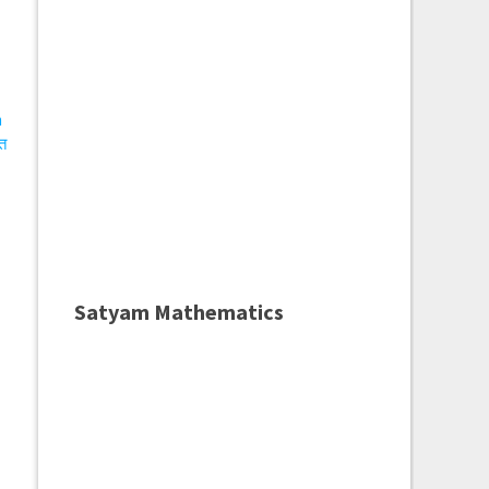
n
ित
Satyam Mathematics