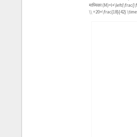
माध्यिका
(M)=l+\left(\frac{\
\\ =20+\frac{18}{42} \tim