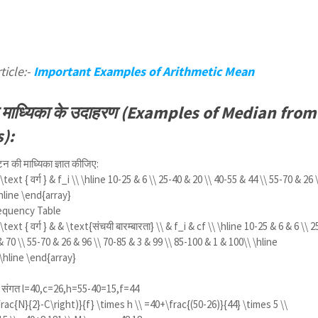
ticle:-
Important Examples of Arithmetic Mean
ी से माध्यिका के उदाहरण (Examples of Median from
):
टन की माध्यिका ज्ञात कीजिए:
text { वर्ग } & f_i \\ \hline 10-25 & 6 \\ 25-40 & 20 \\ 40-55 & 44 \\ 55-70 & 26 
\hline \end{array}
equency Table
text { वर्ग } & & \text{संचयी बारम्बारता} \\ & f_i & cf \\ \hline 10-25 & 6 & 6 \\ 2
& 70 \\ 55-70 & 26 & 96 \\ 70-85 & 3 & 99 \\ 85-100 & 1 & 100\\ \hline
\hline \end{array}
तथा संगत l=40,c=26,h=55-40=15,f=44
frac{N}{2}-C\right)}{f} \times h \\ =40+\frac{(50-26)}{44} \times 5 \\