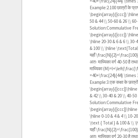
=40+\frac{24}{44} \times 
Example:2.100 छात्रों के प्राप
\begin{array}{|ccc|} \hline \
50 & 44 \\ 50-60 & 26 \\ 60
Solution:Commulative Fr
\begin{array}{|ccc|} \hline \
\hline 20-30 & 6 & 6 \\ 30-
& 100 \\ \hline \text{Total
यहाँ
\frac{N}{2}=\frac{100
अतः माध्यिका वर्ग 40-50 है 
माध्यिका
(M)=l+\left(\frac{\
=40+\frac{24}{44} \times 
Example:3.एक कक्षा के छात्रों के
\begin{array}{|ccc|}\hline \t
& 42 \\ 30-40 & 20 \\ 40-50
Solution:Commulative Fr
\begin{array}{|ccc|}\hline \t
\hline 0-10 & 4 & 4 \\ 10-20
\text { Total } & 100 & \\ 
यहाँ
\frac{N}{2}=\frac{100
अतः माध्यिका वर्ग 20-30 है 