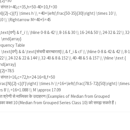
}{2}=50
तथा संगत l=40,c=35,h=50-40=10,f=30
}{2}-c}{f} \times h \\ =40+\left(\frac{50-35}{30}\right) \times 10 \\
 10 \\ \Rightarrow M=40+5=45
text{वर्ग} & f_i \\ \hline 0-8 & 42 \\ 8-16 & 30 \\ 16-24 & 50 \\ 24-32 & 22 \\ 32
ne \end{array}
equency Table
\text{वर्ग} & & \text{संचयी बारम्बारता}\\ & f_i & cf \\ \hline 0-8 & 42 & 42 \\ 8-
22 \\ 24-32 & 22 & 144 \\ 32-40 & 8 & 152 \\ 40-48 & 5 & 157 \\ \hline \text {
end{array}
{2}=78.5
तथा संगत l=16,c=72,h=24-16=8,f=50
frac{N}{2}-c}{f}\right) \times h \\=16+\left(\frac{78.5-72}{50}\right) \times
es 8 \\ =16+1.088 \\ M \approx 17.09
वर्गीकृत श्रेणी से माध्यिका के उदाहरण (Examples of Median from Grouped
माध्यिका कक्षा 10 (Median from Grouped Series Class 10) को समझ सकते हैं।