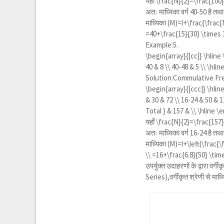
यहाँ
\frac{N}{2}=\frac{100
अतः माध्यिका वर्ग 40-50 है 
माध्यिका
(M)=l+\frac{\frac{N
=40+\frac{15}{30} \times
Example:5.
\begin{array}{|cc|} \hline \
40 & 8 \\ 40-48 & 5 \\ \hli
Solution:Commulative Fr
\begin{array}{|ccc|} \hline 
& 30 & 72 \\ 16-24 & 50 & 1
Total } & 157 & \\ \hline \
यहाँ
\frac{N}{2}=\frac{157}
अतः माध्यिका वर्ग 16-24 है 
माध्यिका
(M)=l+\left(\frac{\
\\ =16+\frac{6.8}{50} \tim
उपर्युक्त उदाहरणों के द्वारा 
Series),वर्गीकृत श्रेणी से 