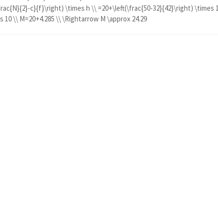
frac{N}{2}-c}{f}\right) \times h \\ =20+\left(\frac{50-32}{42}\right) \times 
es 10 \\ M=20+4.285 \\ \Rightarrow M \approx 24.29