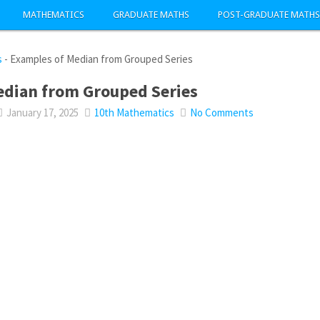
MATHEMATICS
GRADUATE MATHS
POST-GRADUATE MATHS
s
-
Examples of Median from Grouped Series
edian from Grouped Series
January 17, 2025
10th Mathematics
No Comments