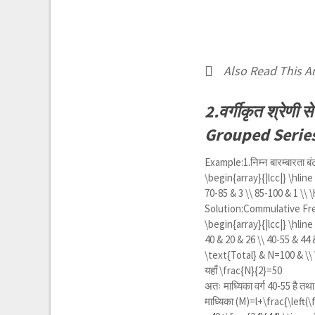
Also Read This Ar
2.वर्गीकृत श्रेण
Grouped Series
Example:1.निम्न बारम्बारता बं
\begin{array}{|lcc|} \hline \
70-85 & 3 \\ 85-100 & 1 \\ 
Solution:Commulative Fr
\begin{array}{|lcc|} \hline \
40 & 20 & 26 \\ 40-55 & 44 
\text{Total} & N=100 & \\ 
यहाँ
\frac{N}{2}=50
अतः माध्यिका वर्ग 40-55 है 
माध्यिका
(M)=l+\frac{\left(\