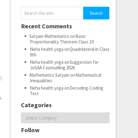
Recent Comments
Satyam Mathematics
on
Basic
Proportionality Theorem Class 10
Neha health yoga
on
Quadrilateral in Class
9th
Neha health yoga
on
Suggestion for
JoSAA Counselling 2026
Mathematics Satyam
on
Mathematical
\\
Inequalities
Neha health yoga
on
Decoding-Coding
Test
5-
Categories
Categories
Follow