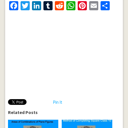
Facebook
Twitter
LinkedIn
Tumblr
Reddit
WhatsApp
Pinterest
Email
Shar
Pin It
Related Posts