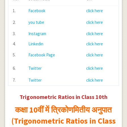
\operatorname{cosec}
90^{\circ}=1
1.
Facebook
click here
2.
you tube
click here
3.
Instagram
click here
4.
Linkedin
click here
5.
Facebook Page
click here
6.
Twitter
click here
7.
Twitter
click here
Trigonometric Ratios in Class 10th
कक्षा 10वीं में त्रिकोणमितीय अनुपात
(Trigonometric Ratios in Class