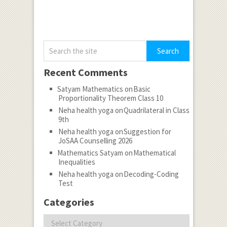
Recent Comments
Satyam Mathematics
on
Basic
Proportionality Theorem Class 10
Neha health yoga
on
Quadrilateral in Class
9th
Neha health yoga
on
Suggestion for
JoSAA Counselling 2026
Mathematics Satyam
on
Mathematical
Inequalities
Neha health yoga
on
Decoding-Coding
Test
Categories
Categories