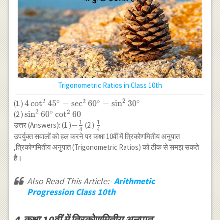
Trigonometric Ratios in Class 10th
2
2
∘
2
∘
∘
4 \cot ^2
4
c
o
t
4
5
−
s
e
c
6
0
−
s
i
n
3
0
(1.)
2
2
∘
45^{\circ}-
\sin ^2
s
i
n
6
0
c
o
t
60
(2.)
1
1
\sec ^2
60^{\circ}
-
−
\frac{1}
उत्तर (Answers): (1.)
(2.)
4
4
60^{\circ}-
\cot ^2 60
\frac{1}
{4}
उपर्युक्त सवालों को हल करने पर कक्षा 10वीं में त्रिकोणमितीय अनुपात
\sin ^2
{4}
,त्रिकोणमितीय अनुपात (Trigonometric Ratios) को ठीक से समझ सकते
30^{\circ}
हैं।
Also Read This Article:-
Arithmetic
Progression Class 10th
4.कक्षा 10वीं में त्रिकोणमितीय अनुपात