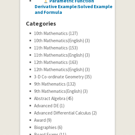
Parametric Function
Derivative Example:Solved Example
and Formula
Categories
10th Mathematics
(127)
10th Mathematics(English)
(3)
11th Mathematics
(153)
11th Mathematics(English)
(3)
12th Mathematics
(163)
12th Mathematics(English)
(3)
3-D Co-ordinate Geometry
(35)
9th Mathematics
(132)
9th Mathematics(English)
(3)
Abstract Algebra
(45)
Advanced DE
(1)
Advanced Differential Calculus
(2)
Award
(9)
Biographies
(6)
Board Exams
(11)