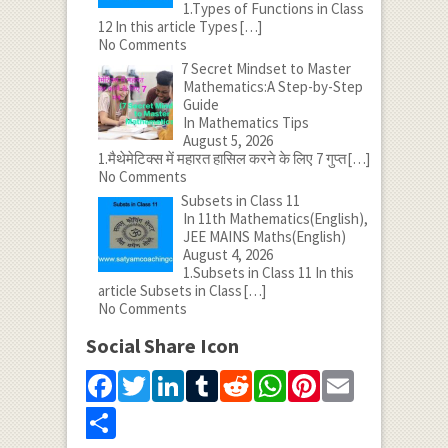
1.Types of Functions in Class
12 In this article Types
[…]
No Comments
7 Secret Mindset to Master
Mathematics:A Step-by-Step
Guide
In Mathematics Tips
August 5, 2026
1.मैथेमेटिक्स में महारत हासिल करने के लिए 7 गुप्त
[…]
No Comments
Subsets in Class 11
In 11th Mathematics(English),
JEE MAINS Maths(English)
August 4, 2026
1.Subsets in Class 11 In this
article Subsets in Class
[…]
No Comments
Social Share Icon
Facebook
Twitter
LinkedIn
Tumblr
Reddit
WhatsApp
Pinterest
Email
Share