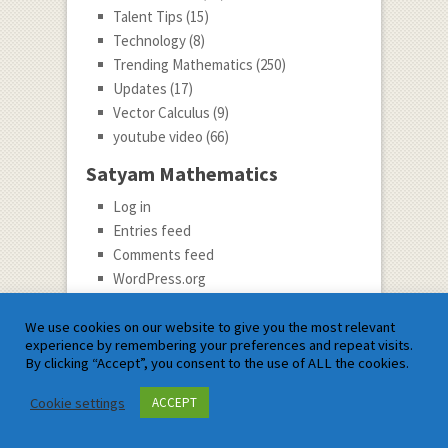
Talent Tips
(15)
Technology
(8)
Trending Mathematics
(250)
Updates
(17)
Vector Calculus
(9)
youtube video
(66)
Satyam Mathematics
Log in
Entries feed
Comments feed
WordPress.org
Guest Post ke Liye Hame Likhe
We use cookies on our website to give you the most relevant
experience by remembering your preferences and repeat visits.
By clicking “Accept”, you consent to the use of ALL the cookies.
Guest Post Invitation
Cookie settings
ACCEPT
Kya aap ek Maths Expert hain? Hamare