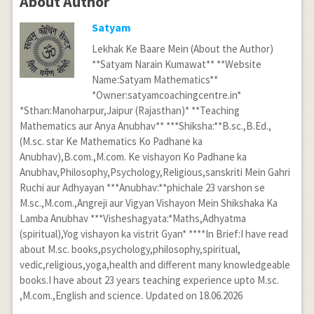
About Author
Satyam
Lekhak Ke Baare Mein (About the Author)
**Satyam Narain Kumawat** **Website
Name:Satyam Mathematics**
*Owner:satyamcoachingcentre.in*
*Sthan:Manoharpur,Jaipur (Rajasthan)* **Teaching
Mathematics aur Anya Anubhav** ***Shiksha:**B.sc.,B.Ed.,
(M.sc. star Ke Mathematics Ko Padhane ka
Anubhav),B.com.,M.com. Ke vishayon Ko Padhane ka
Anubhav,Philosophy,Psychology,Religious,sanskriti Mein Gahri
Ruchi aur Adhyayan ***Anubhav:**phichale 23 varshon se
M.sc.,M.com.,Angreji aur Vigyan Vishayon Mein Shikshaka Ka
Lamba Anubhav ***Visheshagyata:*Maths,Adhyatma
(spiritual),Yog vishayon ka vistrit Gyan* ****In Brief:I have read
about M.sc. books,psychology,philosophy,spiritual,
vedic,religious,yoga,health and different many knowledgeable
books.I have about 23 years teaching experience upto M.sc.
,M.com.,English and science. Updated on 18.06.2026