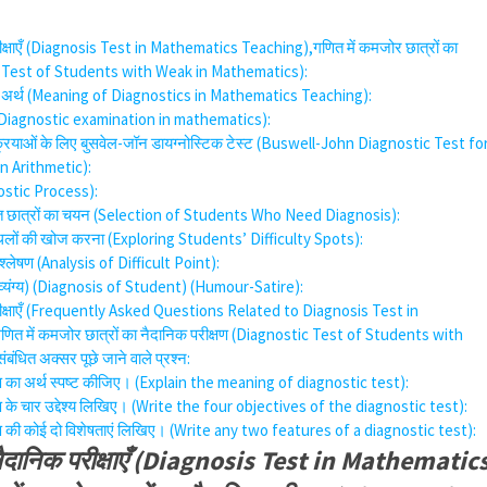
परीक्षाएँ (Diagnosis Test in Mathematics Teaching),गणित में कमजोर छात्रों का
ic Test of Students with Weak in Mathematics):
 का अर्थ (Meaning of Diagnostics in Mathematics Teaching):
्षा (Diagnostic examination in mathematics):
क्रियाओं के लिए बुसवेल-जॉन डायग्नोस्टिक टेस्ट (Buswell-John Diagnostic Test fo
 Arithmetic):
nostic Process):
क्त छात्रों का चयन (Selection of Students Who Need Diagnosis):
स्थलों की खोज करना (Exploring Students’ Difficulty Spots):
श्लेषण (Analysis of Difficult Point):
स्य-व्यंग्य) (Diagnosis of Student) (Humour-Satire):
 परीक्षाएँ (Frequently Asked Questions Related to Diagnosis Test in
 में कमजोर छात्रों का नैदानिक परीक्षण (Diagnostic Test of Students with
धित अक्सर पूछे जाने वाले प्रश्न:
्षण का अर्थ स्पष्ट कीजिए। (Explain the meaning of diagnostic test):
्षण के चार उद्देश्य लिखिए। (Write the four objectives of the diagnostic test):
्षण की कोई दो विशेषताएं लिखिए। (Write any two features of a diagnostic test):
 नैदानिक परीक्षाएँ (Diagnosis Test in Mathematic