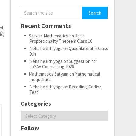
Recent Comments
ेल
दि
Satyam Mathematics
on
Basic
Proportionality Theorem Class 10
Neha health yoga
on
Quadrilateral in Class
9th
Neha health yoga
on
Suggestion for
JoSAA Counselling 2026
Mathematics Satyam
on
Mathematical
Inequalities
Neha health yoga
on
Decoding-Coding
Test
Categories
Categories
Follow