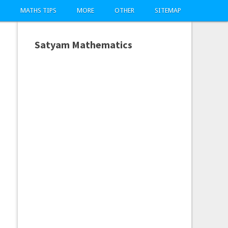
MATHS TIPS
MORE
OTHER
SITEMAP
Satyam Mathematics