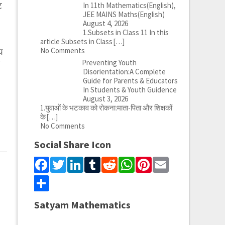
ट
In 11th Mathematics(English),
JEE MAINS Maths(English)
August 4, 2026
1.Subsets in Class 11 In this
article Subsets in Class
[…]
No Comments
य
Preventing Youth
Disorientation:A Complete
Guide for Parents & Educators
In Students & Youth Guidence
August 3, 2026
1.युवाओं के भटकाव को रोकना:माता-पिता और शिक्षकों
के
[…]
No Comments
Social Share Icon
Facebook
Twitter
LinkedIn
Tumblr
Reddit
WhatsApp
Pinterest
Email
Share
Satyam Mathematics