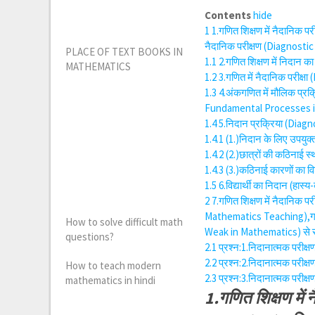
Contents
hide
1
1.गणित शिक्षण में नैदानिक 
नैदानिक परीक्षण (Diagnost
PLACE OF TEXT BOOKS IN
1.1
2.गणित शिक्षण में निदान
MATHEMATICS
1.2
3.गणित में नैदानिक परीक
1.3
4.अंकगणित में मौलिक प्र
Fundamental Processes in
1.4
5.निदान प्रक्रिया (Diag
1.4.1
(1.)निदान के लिए उपयु
1.4.2
(2.)छात्रों की कठिनाई 
1.4.3
(3.)कठिनाई कारणों का वि
1.5
6.विद्यार्थी का निदान (हा
2
7.गणित शिक्षण में नैदानिक
Mathematics Teaching),गणित
How to solve difficult math
Weak in Mathematics) से संबं
questions?
2.1
प्रश्न:1.निदानात्मक परीक
2.2
प्रश्न:2.निदानात्मक परीक
How to teach modern
2.3
प्रश्न:3.निदानात्मक परीक
mathematics in hindi
1.गणित शिक्षण में