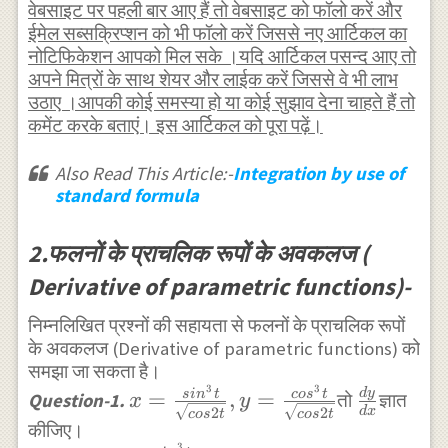
वेबसाइट पर पहली बार आए हैं तो वेबसाइट को फॉलो करें और
=\frac
ईमेल सब्सक्रिप्शन को भी फॉलो करें जिससे नए आर्टिकल का
{ { dy
नोटिफिकेशन आपको मिल सके ।यदि आर्टिकल पसन्द आए तो
}/{ dt
अपने मित्रों के साथ शेयर और लाईक करें जिससे वे भी लाभ
} }{ {
उठाए ।आपकी कोई समस्या हो या कोई सुझाव देना चाहते हैं तो
dx }/{
कमेंट करके बताएं। इस आर्टिकल को पूरा पढ़ें।
dt } }
Also Read This Article:-
Integration by use of
standard formula
2.फलनों के प्राचलिक रूपों के अवकलज (
Derivative of parametric functions)-
निम्नलिखित प्रश्नों की सहायता से फलनों के प्राचलिक रूपों
के अवकलज (Derivative of parametric functions) को
समझा जा सकता है।
3
3
x=\frac
\frac
d
y
=
,
=
s
in
t
cos
t
Question-1.
तो
ज्ञात
x
y
2
2
d
x
cos
t
cos
t
{ { sin
{ dy
कीजिए।
3