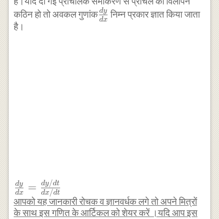
हैं।यदि दी गई प्राचलिक समीकरण से प्राचल का विलोपन
\right)
d
y
\frac
कठिन हो तो अवकल गुणांक
निम्न प्रकार ज्ञात किया जाता
d
x
{ dy
है।
}{
dx }
/
\frac {
d
y
d
t
d
y
=
/
d
x
d
x
d
t
dy }{
आपको यह जानकारी रोचक व ज्ञानवर्धक लगे तो अपने मित्रों
dx }
के साथ इस गणित के आर्टिकल को शेयर करें ।यदि आप इस