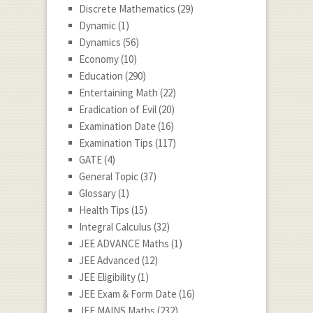
Discrete Mathematics
(29)
Dynamic
(1)
Dynamics
(56)
Economy
(10)
Education
(290)
Entertaining Math
(22)
Eradication of Evil
(20)
Examination Date
(16)
Examination Tips
(117)
GATE
(4)
General Topic
(37)
Glossary
(1)
Health Tips
(15)
Integral Calculus
(32)
JEE ADVANCE Maths
(1)
JEE Advanced
(12)
JEE Eligibility
(1)
JEE Exam & Form Date
(16)
JEE MAINS Maths
(232)