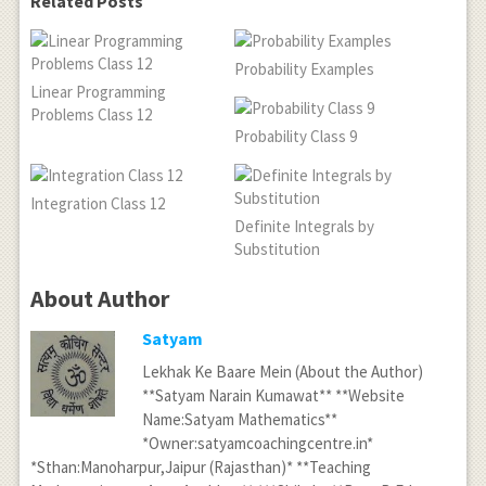
\right) +{
Related Posts
\frac {
cos }^{ 3
cos^{ 2 }t
}t.2sintcost
Probability Examples
}{ sint }
}{ { \left(
Linear Programming
\right]
cos2t
Problems Class 12
.......(1)\\
Probability Class 9
\right) }^{
y=asint
\frac { 3 }{
2 } } } \\
Integration Class 12
Definite Integrals by
\frac { dy
Substitution
}{ dt }
=\frac {
About Author
-6{ cos }^{
Satyam
4 }t\quad
Lekhak Ke Baare Mein (About the Author)
sint+3{ cos
**Satyam Narain Kumawat** **Website
}^{ 2
Name:Satyam Mathematics**
}tsint+2{
*Owner:satyamcoachingcentre.in*
cos }^{ 4
*Sthan:Manoharpur,Jaipur (Rajasthan)* **Teaching