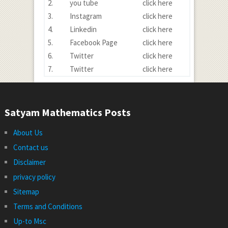
2.
you tube
click here
3.
Instagram
click here
4.
Linkedin
click here
5.
Facebook Page
click here
6.
Twitter
click here
7.
Twitter
click here
Satyam Mathematics Posts
About Us
Contact us
Disclaimer
privacy policy
Sitemap
Terms and Conditions
Up-to Msc