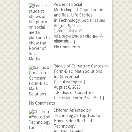
Power of Social
Media:Impact,Opportunities
and Real-Life Stories
In Technology, Social Issues
August 9, 2026
1.सोशल मीडिया की
शक्ति:प्रभाव,अवसर और वास्तविक
जीवन की
[…]
No Comments
Radius of Curvature Cartesian
Form-B.sc. Math Solutions
In Differential
Calculus(English)
August 8, 2026
1.Radius of Curvature
Cartesian Form-B.sc. Math
[…]
No Comments
Children Affected by
Technology:9 Top Tips to
Know Side Effects of
Technology
In Child Develop