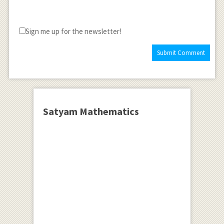
........(2)\\
\frac { dy
}{ dx }
Sign me up for the newsletter!
=\frac { {
dy }/{ dt }
}{ { dx }/{
dt } }
Satyam Mathematics