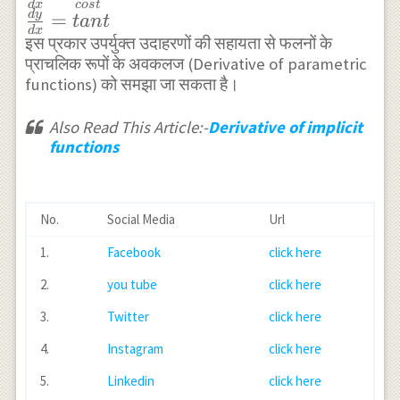
\right) }
dx }
\frac {
cos2t } .3{
}+2=0\\
d
x
cos
t
d
y
=
}^{ 2
t
an
t
\\ \frac
=\frac
dy }{ dx
cos }^{ 2
{ x }^{ 3 }
d
x
इस प्रकार उपर्युक्त उदाहरणों की सहायता से फलनों के
}\frac { t
{ dy }{
{
} =\frac
}t\left( -
{ y }^{ 3
प्राचलिक रूपों के अवकलज (Derivative of parametric
}{ 2 } }{
dx } =-
a\quad
{ { dy
sint \right)
}+1=0......
functions) को समझा जा सकता है।
2tan\frac
\frac {
cost }{
}/{ dt }
-{ cos }^{
(1)
{ t }{ 2 }
cos3t }{
a\left[
}{ { dx
3 }t.\frac {
Also Read This Article:-
Derivative of implicit
} \right]
sin3t }
\frac {
}/{ dt }
functions
1 }{ 2\sqrt
\\ \frac {
\\ \frac
cos^{ 2
}
{ cos2t } }
dx }{ dt }
{ dy }{
}t }{
(-2sin2t) }
=a\left[ -
dx } =-
sint }
{ cos2t }
No.
Social Media
Url
sint+\frac
cot3t
\right]
\\ \frac {
1.
Facebook
click here
{ 1 }{
} \\
dy }{ dt }
2sin\frac
2.
you tube
click here
\frac {
=\frac {
{ t }{ 2 }
dy }{
-3{ cos }^{
3.
Twitter
click here
cos\frac {
dx }
2 }t\quad
4.
Instagram
click here
t }{ 2 } }
=\frac
sint\quad
\right] \\
5.
Linkedin
click here
{ sint }
cos2t\quad