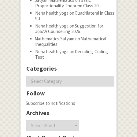
Satyam Mathematics
on
Basic
Proportionality Theorem Class 10
Neha health yoga
on
Quadrilateral in Class
9th
Neha health yoga
on
Suggestion for
JoSAA Counselling 2026
Mathematics Satyam
on
Mathematical
Inequalities
Neha health yoga
on
Decoding-Coding
Test
Categories
Categories
Follow
Subscribe to notifications
Archives
Archives