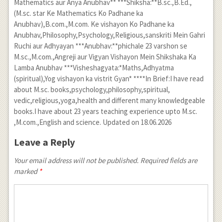
Mathematics aur Anya Anubhav** ***Shiksha:**B.sc.,B.Ed.,
}t\quad
(M.sc. star Ke Mathematics Ko Padhane ka
sint }{ {
Anubhav),B.com.,M.com. Ke vishayon Ko Padhane ka
\left( cos2t
Anubhav,Philosophy,Psychology,Religious,sanskriti Mein Gahri
\right) }^{
Ruchi aur Adhyayan ***Anubhav:**phichale 23 varshon se
M.sc.,M.com.,Angreji aur Vigyan Vishayon Mein Shikshaka Ka
\frac { 3 }{
Lamba Anubhav ***Visheshagyata:*Maths,Adhyatma
2 } } } \\
(spiritual),Yog vishayon ka vistrit Gyan* ****In Brief:I have read
\frac { dy
about M.sc. books,psychology,philosophy,spiritual,
}{ dt }
vedic,religious,yoga,health and different many knowledgeable
=\frac {
books.I have about 23 years teaching experience upto M.sc.
,M.com.,English and science. Updated on 18.06.2026
-4{ cos }^{
4 }t\quad
Leave a Reply
sint+3{ cos
Your email address will not be published. Required fields are
}^{ 2
marked
*
}t\quad
sint }{ {
\left( cos2t
\right) }^{