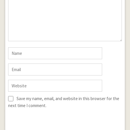
\frac { 3 }{
2 } } } \\
\frac { dy
}{ dt }
=\frac { -{
cos }^{ 2
}t\quad
sint\left( {
4cos }^{ 2
}t-3
\right) }{
{ \left(
Save my name, email, and website in this browser for the
cos2t
next time I comment.
\right) }^{
\frac { 3 }{
2 } } }