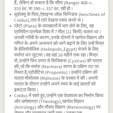
हैं, लेकिन हो सकता है कि सीमा (Range) 408–c.
355 BC या 390–c. 337 BC रही हो।
यूदोक्सु के पिता,ऐशाइन्स ऑफ़ सिनिडस (Aeschines of
Cnidus),रात में तारे देखना पसंद करते थे।
प्लेटो (Plato) के व्याख्यानों में भाग लेने के लिए, वह
प्रतिदिन प्रत्येक दिशा में 7 मील (11 किमी) चलता था।
उनकी गरीबी के कारण,उनके दोस्तों ने खगोल विज्ञान और
गणित के अपने अध्ययन को आगे बढ़ाने के लिए उन्हें मिस्र
के हेलियोपोलिस (Heliopolis,Egypt) भेजने के लिए
पर्याप्त धन जुटाया।वह वहां 16 महीने तक रहा।मिस्र
से,उन्होंने फिर उत्तर से सिजिकस (Cyzicus) की यात्रा
की,जो कि मर्मारा (Marmara) सागर के दक्षिण तट पर
स्थित है,प्रोपोंटिस (Propontis)।उन्होंने दक्षिण की
यात्रा मौसोलस (Mahsoos) के दरबार में की।अपनी
यात्रा के दौरान उन्होंने अपने स्वयं के कई छात्रों को
इकट्ठा किया।
Cnidus में रहते हुए,उन्होंने एक वेधशाला का निर्माण किया
और धर्मशास्त्र (Theology),खगोल विज्ञान
(Astrology) और मौसम विज्ञान (Meteorology) पर
लेखन और व्याख्यान जारी रखा।उनका एक