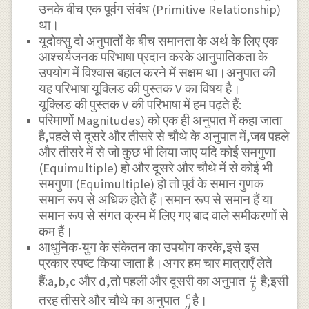
उनके बीच एक पूर्वग संबंध (Primitive Relationship)
था।
यूदोक्सु दो अनुपातों के बीच समानता के अर्थ के लिए एक
आश्चर्यजनक परिभाषा प्रदान करके आनुपातिकता के
उपयोग में विश्वास बहाल करने में सक्षम था।अनुपात की
यह परिभाषा यूक्लिड की पुस्तक V का विषय है।
यूक्लिड की पुस्तक V की परिभाषा में हम पढ़ते हैं:
परिमाणों Magnitudes) को एक ही अनुपात में कहा जाता
है,पहले से दूसरे और तीसरे से चौथे के अनुपात में,जब पहले
और तीसरे में से जो कुछ भी लिया जाए यदि कोई समगुणा
(Equimultiple) हो और दूसरे और चौथे में से कोई भी
समगुणा (Equimultiple) हो तो पूर्व के समान गुणक
समान रूप से अधिक होते हैं।समान रूप से समान हैं या
समान रूप से संगत क्रम में लिए गए बाद वाले समीकरणों से
कम हैं।
आधुनिक-युग के संकेतन का उपयोग करके,इसे इस
प्रकार स्पष्ट किया जाता है।अगर हम चार मात्राएँ लेते
\frac{a}
a
हैं:a,b,c और d,तो पहली और दूसरी का अनुपात
है;इसी
b
{b}
\frac{c}
c
तरह तीसरे और चौथे का अनुपात
है।
d