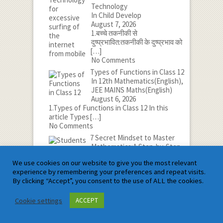
Technology
In Child Develop
August 7, 2026
1.बच्चे तकनीकी से
दुष्प्रभावित:तकनीकी के दुष्प्रभाव को
[…]
No Comments
Types of Functions in Class 12
In 12th Mathematics(English),
JEE MAINS Maths(English)
August 6, 2026
1.Types of Functions in Class 12 In this
article Types
[…]
No Comments
7 Secret Mindset to Master
Mathematics:A Step-by-Step
Guide
We use cookies on our website to give you the most relevant
In Mathematics Tips
experience by remembering your preferences and repeat visits.
August 5, 2026
By clicking “Accept”, you consent to the use of ALL the cookies.
1.मैथेमेटिक्स में महारत हासिल करने
के लिए 7 गुप्त
[…]
No Comments
Cookie settings
ACCEPT