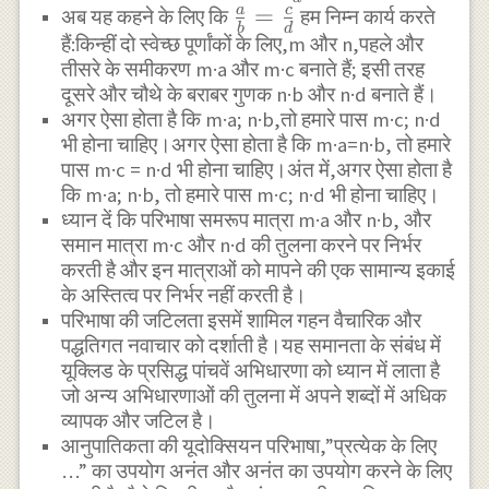
{d}
\frac{a}
=
a
c
अब यह कहने के लिए कि
हम निम्न कार्य करते
b
d
हैं:किन्हीं दो स्वेच्छ पूर्णांकों के लिए,m और n,पहले और
{b}=\frac{c}
तीसरे के समीकरण m·a और m·c बनाते हैं; इसी तरह
{d}
दूसरे और चौथे के बराबर गुणक n·b और n·d बनाते हैं।
अगर ऐसा होता है कि m·a; n·b,तो हमारे पास m·c; n·d
भी होना चाहिए।अगर ऐसा होता है कि m·a=n·b, तो हमारे
पास m·c = n·d भी होना चाहिए।अंत में,अगर ऐसा होता है
कि m·a; n·b, तो हमारे पास m·c; n·d भी होना चाहिए।
ध्यान दें कि परिभाषा समरूप मात्रा m·a और n·b, और
समान मात्रा m·c और n·d की तुलना करने पर निर्भर
करती है और इन मात्राओं को मापने की एक सामान्य इकाई
के अस्तित्व पर निर्भर नहीं करती है।
परिभाषा की जटिलता इसमें शामिल गहन वैचारिक और
पद्धतिगत नवाचार को दर्शाती है।यह समानता के संबंध में
यूक्लिड के प्रसिद्ध पांचवें अभिधारणा को ध्यान में लाता है
जो अन्य अभिधारणाओं की तुलना में अपने शब्दों में अधिक
व्यापक और जटिल है।
आनुपातिकता की यूदोक्सियन परिभाषा,”प्रत्येक के लिए
…” का उपयोग अनंत और अनंत का उपयोग करने के लिए