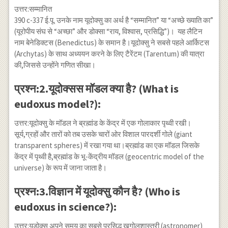
उत्तर:सम्मानित
390 c-337 ई.पू. उनके नाम यूदोक्सु का अर्थ है “सम्मानित” या “अच्छे ख्याति का”
(यूरोपीय संघ से “अच्छा” और डोक्सा “राय, विश्वास, प्रसिद्धि”)। यह लैटिन
नाम बेनेडिक्टस (Benedictus) के समान है।यूदोक्सु ने सबसे पहले आर्किटस
(Archytas) के साथ अध्ययन करने के लिए टैरेंटम (Tarentum) की यात्रा
की,जिससे उन्होंने गणित सीखा।
प्रश्न:2.यूदोक्सस मॉडल क्या है? (What is
eudoxus model?):
उत्तर:यूदोक्सु के मॉडल ने ब्रह्मांड के केंद्र में एक गोलाकार पृथ्वी रखी।
सूर्य,ग्रहों और तारों को तब उसके चारों ओर विशाल पारदर्शी गोले (giant
transparent spheres) में रखा गया था।ब्रह्मांड का एक मॉडल जिसके
केंद्र में पृथ्वी है,ब्रह्मांड के भू-केंद्रीय मॉडल (geocentric model of the
universe) के रूप में जाना जाता है।
प्रश्न:3.विज्ञान में यूदोक्सु कौन है? (Who is
eudoxus in science?):
उत्तर:यूडोक्सु अपने समय का सबसे प्रसिद्ध खगोलशास्त्री (astronomer)