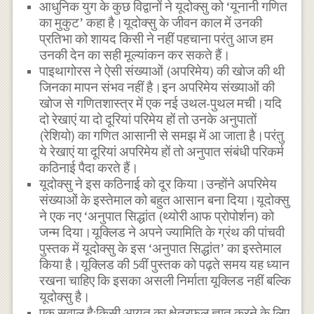
आधुनिक युग के कुछ विद्वानों ने यूदोक्सु को ‘यूनानी गणित
का मुकुट’ कहा है।यूदोक्सु के जीवन काल में उनकी
प्रतिभा को शायद किसी ने नहीं पहचाना परंतु आज हम
उनकी देन का सही मूल्यांकन कर सकते हैं।
पाइथागोरस ने ऐसी संख्याओं (अपरिमेय) की खोज की थी
जिनका मापन संभव नहीं है।इन अपरिमेय संख्याओं की
खोज से गणितशास्त्र में एक नई उथल-पुथल मची।यदि
दो रेखाएं या दो दूरियां परिमेय हों तो उनके अनुपातों
(रेशियो) का गणित आसानी से समझ में आ जाता है।परंतु
ये रेखाएं या दूरियां अपरिमेय हों तो अनुपात संबंधी परिकर्म
कठिनाई पैदा करते हैं।
यूदोक्सु ने इस कठिनाई को दूर किया।उन्होंने अपरिमेय
संख्याओं के इस्तेमाल को बहुत आसान बना दिया।यूदोक्सु
ने एक नए ‘अनुपात सिद्धांत (थ्योरी आफ प्रोपोर्शन) को
जन्म दिया।यूक्लिड ने अपने ज्यामिति के ग्रंथ की पांचवी
पुस्तक में यूदोक्सु के इस ‘अनुपात सिद्धांत’ का इस्तेमाल
किया है।यूक्लिड की 5वीं पुस्तक को पढ़ते समय यह ध्यान
रखना चाहिए कि इसका असली निर्माता यूक्लिड नहीं बल्कि
यूदोक्सु है।
एक सवाल है:किसी आयत का क्षेत्रफल ज्ञात करने के लिए