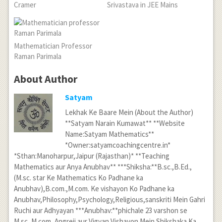
Cramer
Srivastava in JEE Mains
Mathematician Professor
Raman Parimala
About Author
Satyam
Lekhak Ke Baare Mein (About the Author)
**Satyam Narain Kumawat** **Website
Name:Satyam Mathematics**
*Owner:satyamcoachingcentre.in*
*Sthan:Manoharpur,Jaipur (Rajasthan)* **Teaching
Mathematics aur Anya Anubhav** ***Shiksha:**B.sc.,B.Ed.,
(M.sc. star Ke Mathematics Ko Padhane ka
Anubhav),B.com.,M.com. Ke vishayon Ko Padhane ka
Anubhav,Philosophy,Psychology,Religious,sanskriti Mein Gahri
Ruchi aur Adhyayan ***Anubhav:**phichale 23 varshon se
M.sc.,M.com.,Angreji aur Vigyan Vishayon Mein Shikshaka Ka