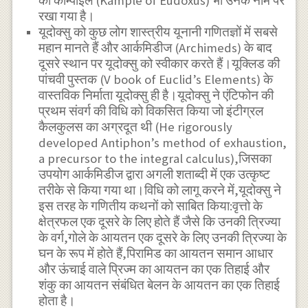
का काम्पाइल (Kample of Eudoxus) भी उनके नाम पर
रखा गया है।
यूदोक्सु को कुछ लोग शास्त्रीय यूनानी गणितज्ञों में सबसे
महान मानते हैं और आर्कमिडीज (Archimeds) के बाद
दूसरे स्थान पर यूदोक्सु को स्वीकार करते हैं।यूक्लिड की
पांचवी पुस्तक (V book of Euclid’s Elements) के
वास्तविक निर्माता यूदोक्सु ही है।यूदोक्सु ने एंटिफोन की
प्रथम संवर्ग की विधि को विकसित किया जो इंटीग्रल
कैलकुलस का अग्रदूत थी (He rigorously
developed Antiphon’s method of exhaustion,
a precursor to the integral calculus),जिसका
उपयोग आर्कमिडीज द्वारा अगली शताब्दी में एक उत्कृष्ट
तरीके से किया गया था।विधि को लागू करने में,यूदोक्सु ने
इस तरह के गणितीय कथनों को साबित किया:वृत्तो के
क्षेत्रफल एक दूसरे के लिए होते हैं जैसे कि उनकी त्रिज्या
के वर्ग,गोले के आयतन एक दूसरे के लिए उनकी त्रिज्या के
घन के रूप में होते हैं,पिरामिड का आयतन समान आधार
और ऊंचाई वाले प्रिज्म का आयतन का एक तिहाई और
शंकु का आयतन संबंधित बेलन के आयतन का एक तिहाई
होता है।