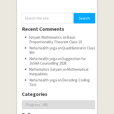
Recent Comments
Satyam Mathematics
on
Basic
Proportionality Theorem Class 10
Neha health yoga
on
Quadrilateral in Class
9th
Neha health yoga
on
Suggestion for
JoSAA Counselling 2026
Mathematics Satyam
on
Mathematical
Inequalities
Neha health yoga
on
Decoding-Coding
Test
Categories
Categories