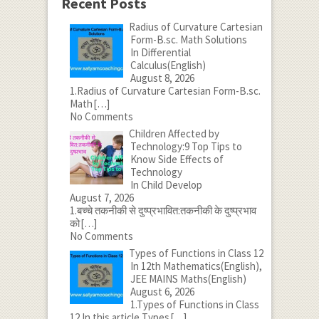
Recent Posts
Radius of Curvature Cartesian
Form-B.sc. Math Solutions
In Differential
Calculus(English)
August 8, 2026
1.Radius of Curvature Cartesian Form-B.sc.
Math
[…]
No Comments
Children Affected by
Technology:9 Top Tips to
Know Side Effects of
Technology
In Child Develop
August 7, 2026
1.बच्चे तकनीकी से दुष्प्रभावित:तकनीकी के दुष्प्रभाव
को
[…]
No Comments
Types of Functions in Class 12
In 12th Mathematics(English),
JEE MAINS Maths(English)
August 6, 2026
1.Types of Functions in Class
12 In this article Types
[…]