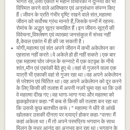
भागते रहे,उसी एकांत में महान विचारकों ने दुनिया को भी
विस्मित करने वाले आविष्कार एवं अनुसंधान संपन्न किए
हैं।जीवन के प्रति गंभीर दृष्टि रखने वाले संत,महात्मा
जीवन को सर्वोच्च ग्रंथ मानते हैं,जिसके पन्नों में रहस्य-
रोमांच के अद्भुत सूत्र समाहित हैं।इन जीवन-सूत्रों की
विवेचना,विश्लेषण एवं व्याख्या जनसंकुल में संभव नहीं
है,केवल एकांत में ही की जा सकती है।
योगी,महात्मा एवं संत अपने जीवन में कभी अकेलेपन का
एहसास नहीं करते।वे अकेले हो ही नहीं सकते।एक बार
एक महात्मा घोर जंगल के सन्नाटे में एक वटवृक्ष के नीचे
शांत,मौन एवं एकांकी बैठे हुए थे।वहां से गुजरने वाला एक
यात्री भी एकाकी वहां से गुजर रहा था।वह अपने अकेलेपन
से परेशान एवं चिंतित था।वह अपने अकेलेपन को दूर करने
के लिए किसी की तलाश में अपनी नज़रें घुमा रहा था कि उसे
वे महात्मा दीख गए।वह भागा-भागा गया और महात्मा को
झकझोरकर कहा-“मैं कब से किसी की तलाश कर रहा था
कि उससे कुछ बातचीत करूं।” महात्मा ने धीरे से आंखें
खोलकर उसकी दीनता पर दयार्द्र होकर कहा-“वत्स! मैं
कहां अकेला था।मैं तो अपने परमप्रिय भगवान के साथ
मिलन के मधुर आनंद का अनुभव कर रहा था।भगवान के