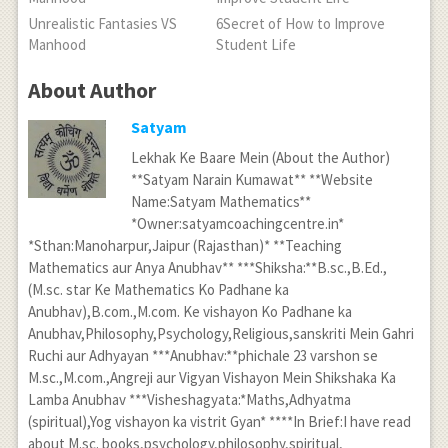
Unrealistic Fantasies VS
6Secret of How to Improve
Manhood
Student Life
About Author
Satyam
Lekhak Ke Baare Mein (About the Author)
**Satyam Narain Kumawat** **Website
Name:Satyam Mathematics**
*Owner:satyamcoachingcentre.in*
*Sthan:Manoharpur,Jaipur (Rajasthan)* **Teaching
Mathematics aur Anya Anubhav** ***Shiksha:**B.sc.,B.Ed.,
(M.sc. star Ke Mathematics Ko Padhane ka
Anubhav),B.com.,M.com. Ke vishayon Ko Padhane ka
Anubhav,Philosophy,Psychology,Religious,sanskriti Mein Gahri
Ruchi aur Adhyayan ***Anubhav:**phichale 23 varshon se
M.sc.,M.com.,Angreji aur Vigyan Vishayon Mein Shikshaka Ka
Lamba Anubhav ***Visheshagyata:*Maths,Adhyatma
(spiritual),Yog vishayon ka vistrit Gyan* ****In Brief:I have read
about M.sc. books,psychology,philosophy,spiritual,