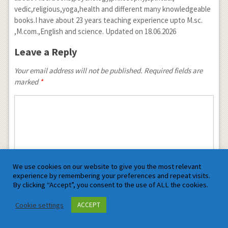
vedic,religious,yoga,health and different many knowledgeable
books.I have about 23 years teaching experience upto M.sc.
,M.com.,English and science. Updated on 18.06.2026
Leave a Reply
Your email address will not be published. Required fields are
marked
*
We use cookies on our website to give you the most relevant
experience by remembering your preferences and repeat visits.
By clicking “Accept”, you consent to the use of ALL the cookies.
Cookie settings
ACCEPT