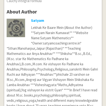
Cauchy integral formula
About Author
Satyam
Lekhak Ke Baare Mein (About the Author)
**Satyam Narain Kumawat** **Website
Name:Satyam Mathematics**
*Owner:satyamcoachingcentre.in*
*Sthan:Manoharpur,Jaipur (Rajasthan)* **Teaching
Mathematics aur Anya Anubhav** ***Shiksha:**B.sc.,B.Ed.,
(M.sc. star Ke Mathematics Ko Padhane ka
Anubhav),B.com.,M.com. Ke vishayon Ko Padhane ka
Anubhav,Philosophy,Psychology,Religious,sanskriti Mein Gahri
Ruchi aur Adhyayan ***Anubhav:**phichale 23 varshon se
M.sc.,M.com.,Angreji aur Vigyan Vishayon Mein Shikshaka Ka
Lamba Anubhav ***Visheshagyata:*Maths,Adhyatma
(spiritual),Yog vishayon ka vistrit Gyan* ****In Brief:I have read
about M.sc. books,psychology,philosophy,spiritual,
vedic,religious,yoga,health and different many knowledgeable
books.I have about 23 years teaching experience upto M.sc.