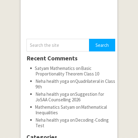
Recent Comments
Satyam Mathematics
on
Basic
Proportionality Theorem Class 10
Neha health yoga
on
Quadrilateral in Class
9th
Neha health yoga
on
Suggestion for
JoSAA Counselling 2026
Mathematics Satyam
on
Mathematical
Inequalities
Neha health yoga
on
Decoding-Coding
Test
Categories