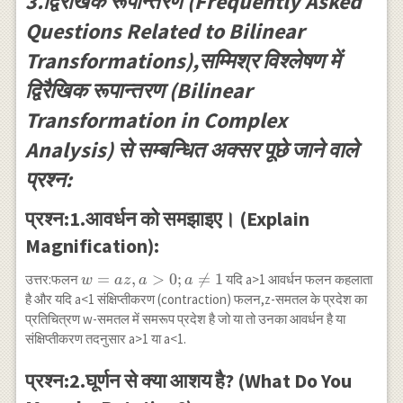
3.द्विरैखिक रूपान्तरण (Frequently Asked
Questions Related to Bilinear
Transformations),सम्मिश्र विश्लेषण में
द्विरैखिक रूपान्तरण (Bilinear
Transformation in Complex
Analysis) से सम्बन्धित अक्सर पूछे जाने वाले
प्रश्न:
प्रश्न:1.आवर्धन को समझाइए। (Explain
Magnification):
w=az,a>0;
=
,
>
0
;

=
1
उत्तर:फलन
यदि a>1 आवर्धन फलन कहलाता
w
a
z
a
a
a \neq 1
है और यदि a<1 संक्षिप्तीकरण (contraction) फलन,z-समतल के प्रदेश का
प्रतिचित्रण w-समतल में समरूप प्रदेश है जो या तो उनका आवर्धन है या
संक्षिप्तीकरण तदनुसार a>1 या a<1.
प्रश्न:2.घूर्णन से क्या आशय है? (What Do You