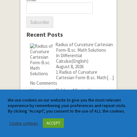
Recent Posts
Radius of Curvature Cartesian
Form-B.sc. Math Solutions
In Differential
Calculus(English)
August 8, 2026
1.Radius of Curvature
Cartesian Form-B.sc. Math
[…]
No Comments
Children Affected by
Technology:9 Top Tips to
We use cookies on our website to give you the most relevant
Know Side Effects of
experience by remembering your preferences and repeat visits.
Technology
By clicking “Accept”, you consent to the use of ALL the cookies.
In Child Develop
August 7, 2026
Cookie settings
ACCEPT
1.बच्चे तकनीकी से
दुष्प्रभावित:तकनीकी के दुष्प्रभाव को
[…]