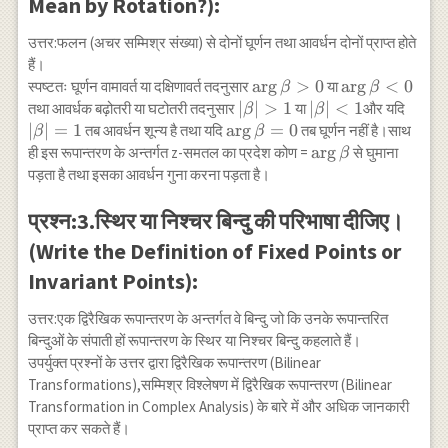
Mean by Rotation?):
उत्तर:फलन (अचर सम्मिश्र संख्या) से दोनों घूर्णन तथा आवर्धन दोनों प्राप्त होते
हैं।
\arg
a
r
g
>
0
\arg
a
r
g
<
0
स्पष्टतः घूर्णन वामावर्त या दक्षिणावर्त तदनुसार
या
β
β
\beta>0
\beta<0
|\beta|>1
∣
∣
>
1
|\beta|
∣
∣
<
1
|\bet
तथा आवर्धक बढ़ोतरी या घटोतरी तदनुसार
या
और यदि
β
β
<1
∣
∣
=
1
\arg
a
r
g
=
0
तब आवर्धन शून्य है तथा यदि
तब घूर्णन नहीं है।साथ
β
β
\beta=0
\arg
a
r
g
ही इस रूपान्तरण के अन्तर्गत z-समतल का प्रदेश कोण =
से घुमाना
β
\beta
पड़ता है तथा इसका आवर्धन गुना करना पड़ता है।
प्रश्न:3.स्थिर या निश्चर बिन्दु की परिभाषा दीजिए।
(Write the Definition of Fixed Points or
Invariant Points):
उत्तर:एक द्विरैखिक रूपान्तरण के अन्तर्गत वे बिन्दु जो कि उनके रूपान्तरित
बिन्दुओं के संपाती हों रूपान्तरण के स्थिर या निश्चर बिन्दु कहलाते हैं।
उपर्युक्त प्रश्नों के उत्तर द्वारा द्विरैखिक रूपान्तरण (Bilinear
Transformations),सम्मिश्र विश्लेषण में द्विरैखिक रूपान्तरण (Bilinear
Transformation in Complex Analysis) के बारे में और अधिक जानकारी
प्राप्त कर सकते हैं।