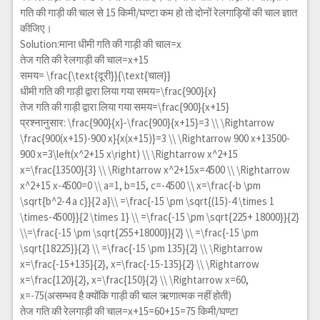
गति की गाड़ी की चाल से 15 किमी/घण्टा कम हो तो दोनों रेलगाड़ियों की चाल ज्ञात
कीजिए।
Solution:माना धीमी गति की गाड़ी की चाल=x
तेज गति की रेलगाड़ी की चाल=x+15
समय=
\frac{\text{दूरी}}{\text{चाल}}
धीमी गति की गाड़ी द्वारा लिया गया समय=
\frac{900}{x}
तेज गति की गाड़ी द्वारा लिया गया समय=
\frac{900}{x+15}
प्रश्नानुसार:
\frac{900}{x}-\frac{900}{x+15}=3 \\ \Rightarrow
\frac{900(x+15)-900 x}{x(x+15)}=3 \\ \Rightarrow 900 x+13500-
900 x=3\left(x^2+15 x\right) \\ \Rightarrow x^2+15
x=\frac{13500}{3} \\ \Rightarrow x^2+15x=4500 \\ \Rightarrow
x^2+15 x-4500=0 \\ a=1, b=15, c=-4500 \\ x=\frac{-b \pm
\sqrt{b^2-4 a c}}{2 a}\\ =\frac{-15 \pm \sqrt{(15)-4 \times 1
\times-4500}}{2 \times 1} \\ =\frac{-15 \pm \sqrt{225+ 18000}}{2}
\\=\frac{-15 \pm \sqrt{255+18000}}{2} \\ =\frac{-15 \pm
\sqrt{18225}}{2} \\ =\frac{-15 \pm 135}{2} \\ \Rightarrow
x=\frac{-15+135}{2}, x=\frac{-15-135}{2} \\ \Rightarrow
x=\frac{120}{2}, x=\frac{150}{2} \\ \Rightarrow x=60,
x=-75
(असम्भव है क्योंकि गाड़ी की चाल ऋणात्मक नहीं होती)
तेज गति की रेलगाड़ी की चाल=x+15=60+15=75 किमी/घण्टा