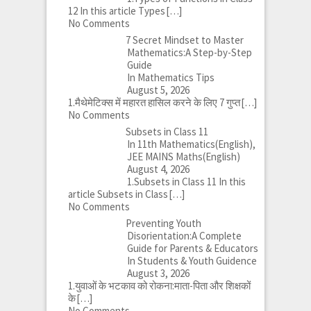
12 In this article Types
[…]
No Comments
7 Secret Mindset to Master
Mathematics:A Step-by-Step
Guide
In Mathematics Tips
August 5, 2026
1.मैथेमेटिक्स में महारत हासिल करने के लिए 7 गुप्त
[…]
No Comments
Subsets in Class 11
In 11th Mathematics(English),
JEE MAINS Maths(English)
August 4, 2026
1.Subsets in Class 11 In this
article Subsets in Class
[…]
No Comments
Preventing Youth
Disorientation:A Complete
Guide for Parents & Educators
In Students & Youth Guidence
August 3, 2026
1.युवाओं के भटकाव को रोकना:माता-पिता और शिक्षकों
के
[…]
No Comments