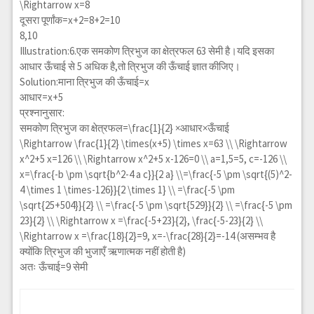
\Rightarrow x=8
दूसरा पूर्णांक=x+2=8+2=10
8,10
Illustration:6.एक समकोण त्रिभुज का क्षेत्रफल 63 सेमी है।यदि इसका
आधार ऊँचाई से 5 अधिक है,तो त्रिभुज की ऊँचाई ज्ञात कीजिए।
Solution:माना त्रिभुज की ऊँचाई=x
आधार=x+5
प्रश्नानुसार:
समकोण त्रिभुज का क्षेत्रफल=
\frac{1}{2}
×आधार×ऊँचाई
\Rightarrow \frac{1}{2} \times(x+5) \times x=63 \\ \Rightarrow
x^2+5 x=126 \\ \Rightarrow x^2+5 x-126=0 \\ a=1,5=5, c=-126 \\
x=\frac{-b \pm \sqrt{b^2-4 a c}}{2 a} \\=\frac{-5 \pm \sqrt{(5)^2-
4 \times 1 \times-126}}{2 \times 1} \\ =\frac{-5 \pm
\sqrt{25+504}}{2} \\ =\frac{-5 \pm \sqrt{529}}{2} \\ =\frac{-5 \pm
23}{2} \\ \Rightarrow x =\frac{-5+23}{2}, \frac{-5-23}{2} \\
\Rightarrow x =\frac{18}{2}=9, x=-\frac{28}{2}=-14
(असम्भव है
क्योंकि त्रिभुज की भुजाएँ ऋणात्मक नहीं होती है)
अतः ऊँचाई=9 सेमी