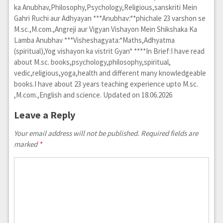
ka Anubhav,Philosophy,Psychology,Religious,sanskriti Mein
Gahri Ruchi aur Adhyayan ***Anubhav:**phichale 23 varshon se
M.sc.,M.com.,Angreji aur Vigyan Vishayon Mein Shikshaka Ka
Lamba Anubhav ***Visheshagyata:*Maths,Adhyatma
(spiritual),Yog vishayon ka vistrit Gyan* ****In Brief:I have read
about M.sc. books,psychology,philosophy,spiritual,
vedic,religious,yoga,health and different many knowledgeable
books.I have about 23 years teaching experience upto M.sc.
,M.com.,English and science. Updated on 18.06.2026
Leave a Reply
Your email address will not be published. Required fields are
marked
*