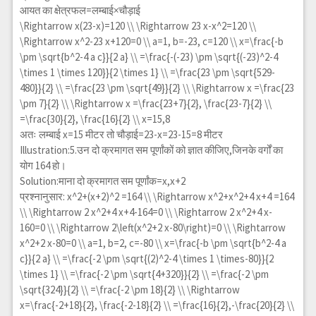
आयत का क्षेत्रफल=लम्बाई×चौड़ाई
\Rightarrow x(23-x)=120 \\ \Rightarrow 23 x-x^2=120 \\
\Rightarrow x^2-23 x+120=0 \\ a=1, b=-23, c=120 \\ x=\frac{-b
\pm \sqrt{b^2-4 a c}}{2 a} \\ =\frac{-(-23) \pm \sqrt{(-23)^2-4
\times 1 \times 120}}{2 \times 1} \\ =\frac{23 \pm \sqrt{529-
480}}{2} \\ =\frac{23 \pm \sqrt{49}}{2} \\ \Rightarrow x =\frac{23
\pm 7}{2} \\ \Rightarrow x =\frac{23+7}{2}, \frac{23-7}{2} \\
=\frac{30}{2}, \frac{16}{2} \\ x=15,8
अतः लम्बाई x=15 मीटर तो चौड़ाई=23-x=23-15=8 मीटर
Illustration:5.उन दो क्रमागत सम पूर्णांकों को ज्ञात कीजिए,जिनके वर्गों का
योग 164 हो।
Solution:माना दो क्रमागत सम पूर्णांक=x,x+2
प्रश्नानुसार:
x^2+(x+2)^2 =164 \\ \Rightarrow x^2+x^2+4 x+4 =164
\\ \Rightarrow 2 x^2+4 x+4-164=0 \\ \Rightarrow 2 x^2+4 x-
160=0 \\ \Rightarrow 2\left(x^2+2 x-80\right)=0 \\ \Rightarrow
x^2+2 x-80=0 \\ a=1, b=2, c=-80 \\ x=\frac{-b \pm \sqrt{b^2-4 a
c}}{2 a} \\ =\frac{-2 \pm \sqrt{(2)^2-4 \times 1 \times-80}}{2
\times 1} \\ =\frac{-2 \pm \sqrt{4+320}}{2} \\ =\frac{-2 \pm
\sqrt{324}}{2} \\ =\frac{-2 \pm 18}{2} \\ \Rightarrow
x=\frac{-2+18}{2}, \frac{-2-18}{2} \\ =\frac{16}{2},-\frac{20}{2} \\