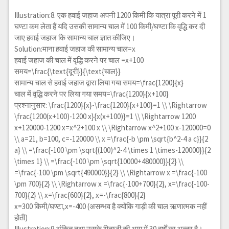
Illustration:8. एक हवाई जहाज अपनी 1200 किमी कि यात्रा पूरी करने में 1
घण्टा कम लेता हैं यदि उसकी सामान्य चाल में 100 किमी/घण्टा कि वृद्धि कर दी
जाए हवाई जहाज कि सामान्य चाल ज्ञात कीजिए।
Solution:माना हवाई जहाज की सामान्य चाल=x
हवाई जहाज की चाल में वृद्धि करने पर चाल =x+100
समय=
\frac{\text{दूरी}}{\text{चाल}}
सामान्य चाल से हवाई जहाज द्वारा लिया गया समय=
\frac{1200}{x}
चाल में वृद्धि करने पर लिया गया समय=
\frac{1200}{x+100}
प्रश्नानुसार:
\frac{1200}{x}-\frac{1200}{x+100}=1 \\ \Rightarrow
\frac{1200(x+100)-1200 x}{x(x+100)}=1 \\ \Rightarrow 1200
x+120000-1200 x=x^2+100 x \\ \Rightarrow x^2+100 x-120000=0
\\ a=21, b=100, c=-120000 \\ x =\frac{-b \pm \sqrt{b^2-4 a c}}{2
a} \\ =\frac{-100 \pm \sqrt{(100)^2-4 \times 1 \times-120000}}{2
\times 1} \\ =\frac{-100 \pm \sqrt{10000+480000}}{2} \\
=\frac{-100 \pm \sqrt{490000}}{2} \\ \Rightarrow x =\frac{-100
\pm 700}{2} \\ \Rightarrow x =\frac{-100+700}{2}, x=\frac{-100-
700}{2} \\ x=\frac{600}{2}, x=-\frac{800}{2}
x=300 किमी/घण्टा,x=-400 (असम्भव है क्योंकि गाड़ी की चाल ऋणात्मक नहीं
होती)
Illustration:9.अंकित तथा उसके पिताजी की आयु में 30 वर्षों का अन्तर है।