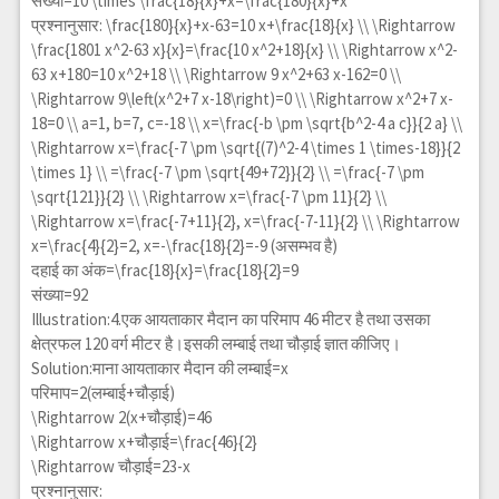
संख्या=
10 \times \frac{18}{x}+x=\frac{180}{x}+x
प्रश्नानुसार:
\frac{180}{x}+x-63=10 x+\frac{18}{x} \\ \Rightarrow
\frac{1801 x^2-63 x}{x}=\frac{10 x^2+18}{x} \\ \Rightarrow x^2-
63 x+180=10 x^2+18 \\ \Rightarrow 9 x^2+63 x-162=0 \\
\Rightarrow 9\left(x^2+7 x-18\right)=0 \\ \Rightarrow x^2+7 x-
18=0 \\ a=1, b=7, c=-18 \\ x=\frac{-b \pm \sqrt{b^2-4 a c}}{2 a} \\
\Rightarrow x=\frac{-7 \pm \sqrt{(7)^2-4 \times 1 \times-18}}{2
\times 1} \\ =\frac{-7 \pm \sqrt{49+72}}{2} \\ =\frac{-7 \pm
\sqrt{121}}{2} \\ \Rightarrow x=\frac{-7 \pm 11}{2} \\
\Rightarrow x=\frac{-7+11}{2}, x=\frac{-7-11}{2} \\ \Rightarrow
x=\frac{4}{2}=2, x=-\frac{18}{2}=-9
(असम्भव है)
दहाई का अंक=
\frac{18}{x}=\frac{18}{2}=9
संख्या=92
Illustration:4.एक आयताकार मैदान का परिमाप 46 मीटर है तथा उसका
क्षेत्रफल 120 वर्ग मीटर है।इसकी लम्बाई तथा चौड़ाई ज्ञात कीजिए।
Solution:माना आयताकार मैदान की लम्बाई=x
परिमाप=2(लम्बाई+चौड़ाई)
\Rightarrow
2(x+चौड़ाई)=46
\Rightarrow
x+चौड़ाई=
\frac{46}{2}
\Rightarrow
चौड़ाई=23-x
प्रश्नानुसार: