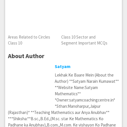
Areas Related to Circles
Class 10 Sector and
Class 10
Segment Important MCQs
About Author
Satyam
Lekhak Ke Baare Mein (About the
Author) **Satyam Narain Kumawat**
**Website Name:Satyam
Mathematics**
*Owner:satyamcoachingcentre.in*
*Sthan:Manoharpur,Jaipur
(Rajasthan)* **Teaching Mathematics aur Anya Anubhav**
***Shiksha:**B.sc.,B.Ed.,(M.sc. star Ke Mathematics Ko
Padhane ka Anubhav),B.com.,M.com. Ke vishayon Ko Padhane