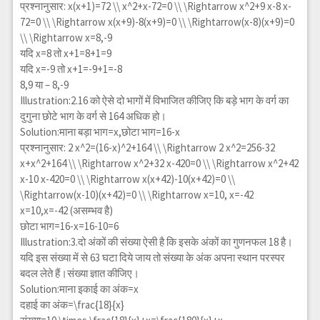
प्रश्नानुसार:
x(x+1)=72 \\ x^2+x-72=0 \\ \Rightarrow x^2+9 x-8 x-
72=0 \\ \Rightarrow x(x+9)-8(x+9)=0 \\ \Rightarrow(x-8)(x+9)=0
\\ \Rightarrow x=8,-9
यदि x=8 तो x+1=8+1=9
यदि x=-9 तो x+1=-9+1=-8
8,9 या – 8,-9
Illustration:2.16 को ऐसे दो भागों में विभाजित कीजिए कि बड़े भाग के वर्ग का
दुगुना छोटे भाग के वर्ग से 164 अधिक हो।
Solution:माना बड़ा भाग=x,छोटा भाग=16-x
प्रश्नानुसार:
2 x^2=(16-x)^2+164 \\ \Rightarrow 2 x^2=256-32
x+x^2+164 \\ \Rightarrow x^2+32 x-420=0 \\ \Rightarrow x^2+42
x-10 x-420=0 \\ \Rightarrow x(x+42)-10(x+42)=0 \\
\Rightarrow(x-10)(x+42)=0 \\ \Rightarrow x=10, x=-42
x=10,x=-42 (असम्भव है)
छोटा भाग=16-x=16-10=6
Illustration:3.दो अंकों की संख्या ऐसी है कि इसके अंकों का गुणनफल 18 है।
यदि इस संख्या में से 63 घटा दिये जाय तो संख्या के अंक अपना स्थान परस्पर
बदल लेते हैं।संख्या ज्ञात कीजिए।
Solution:माना इकाई का अंक=x
दहाई का अंक=
\frac{18}{x}