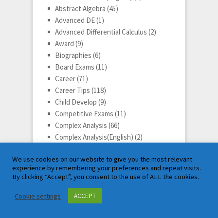
Abstract Algebra
(45)
Advanced DE
(1)
Advanced Differential Calculus
(2)
Award
(9)
Biographies
(6)
Board Exams
(11)
Career
(71)
Career Tips
(118)
Child Develop
(9)
Competitive Exams
(11)
Complex Analysis
(66)
Complex Analysis(English)
(2)
Differential Calculus
(63)
We use cookies on our website to give you the most relevant
Differential Calculus(English)
(2)
experience by remembering your preferences and repeat visits.
Differential Equation
(78)
By clicking “Accept”, you consent to the use of ALL the cookies.
Differential Equation(English)
(2)
Differential Geometry
(3)
Cookie settings
ACCEPT
Discrete Mathematics
(29)