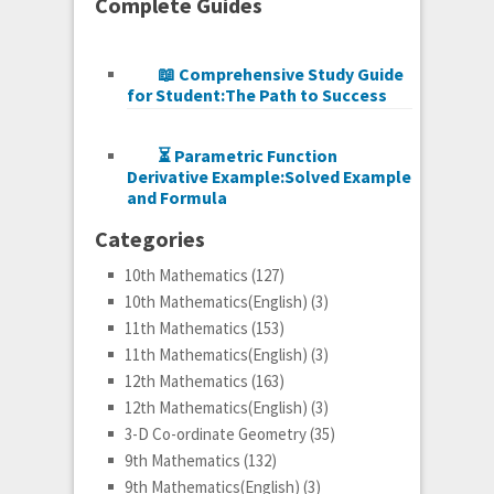
Complete Guides
📖 Comprehensive Study Guide
for Student:The Path to Success
⏳ Parametric Function
Derivative Example:Solved Example
and Formula
Categories
10th Mathematics
(127)
10th Mathematics(English)
(3)
11th Mathematics
(153)
11th Mathematics(English)
(3)
12th Mathematics
(163)
12th Mathematics(English)
(3)
3-D Co-ordinate Geometry
(35)
9th Mathematics
(132)
9th Mathematics(English)
(3)