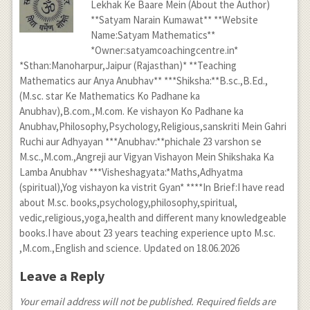
Lekhak Ke Baare Mein (About the Author)
**Satyam Narain Kumawat** **Website
Name:Satyam Mathematics**
*Owner:satyamcoachingcentre.in*
*Sthan:Manoharpur,Jaipur (Rajasthan)* **Teaching
Mathematics aur Anya Anubhav** ***Shiksha:**B.sc.,B.Ed.,
(M.sc. star Ke Mathematics Ko Padhane ka
Anubhav),B.com.,M.com. Ke vishayon Ko Padhane ka
Anubhav,Philosophy,Psychology,Religious,sanskriti Mein Gahri
Ruchi aur Adhyayan ***Anubhav:**phichale 23 varshon se
M.sc.,M.com.,Angreji aur Vigyan Vishayon Mein Shikshaka Ka
Lamba Anubhav ***Visheshagyata:*Maths,Adhyatma
(spiritual),Yog vishayon ka vistrit Gyan* ****In Brief:I have read
about M.sc. books,psychology,philosophy,spiritual,
vedic,religious,yoga,health and different many knowledgeable
books.I have about 23 years teaching experience upto M.sc.
,M.com.,English and science. Updated on 18.06.2026
Leave a Reply
Your email address will not be published. Required fields are