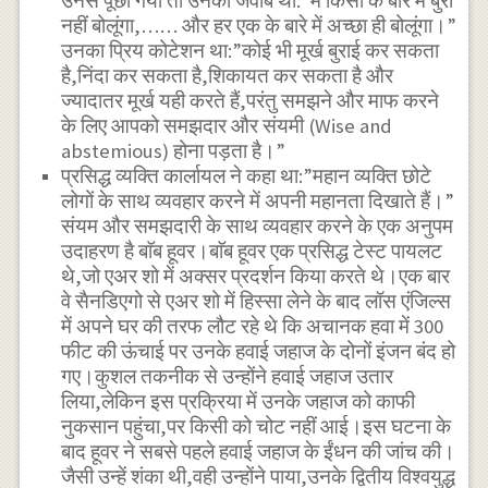
उनसे पूछा गया तो उनका जवाब था:”मैं किसी के बारे में बुरा
नहीं बोलूंगा,…… और हर एक के बारे में अच्छा ही बोलूंगा।”
उनका प्रिय कोटेशन था:”कोई भी मूर्ख बुराई कर सकता
है,निंदा कर सकता है,शिकायत कर सकता है और
ज्यादातर मूर्ख यही करते हैं,परंतु समझने और माफ करने
के लिए आपको समझदार और संयमी (Wise and
abstemious) होना पड़ता है।”
प्रसिद्ध व्यक्ति कार्लायल ने कहा था:”महान व्यक्ति छोटे
लोगों के साथ व्यवहार करने में अपनी महानता दिखाते हैं।”
संयम और समझदारी के साथ व्यवहार करने के एक अनुपम
उदाहरण है बाॅब हूवर।बाॅब हूवर एक प्रसिद्ध टेस्ट पायलट
थे,जो एअर शो में अक्सर प्रदर्शन किया करते थे।एक बार
वे सैनडिएगो से एअर शो में हिस्सा लेने के बाद लॉस एंजिल्स
में अपने घर की तरफ लौट रहे थे कि अचानक हवा में 300
फीट की ऊंचाई पर उनके हवाई जहाज के दोनों इंजन बंद हो
गए।कुशल तकनीक से उन्होंने हवाई जहाज उतार
लिया,लेकिन इस प्रक्रिया में उनके जहाज को काफी
नुकसान पहुंचा,पर किसी को चोट नहीं आई।इस घटना के
बाद हूवर ने सबसे पहले हवाई जहाज के ईंधन की जांच की।
जैसी उन्हें शंका थी,वही उन्होंने पाया,उनके द्वितीय विश्वयुद्ध