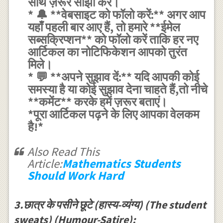
साथ ज़रूर साझा करें।
* 🔔 **वेबसाइट को फॉलो करें:** अगर आप
यहाँ पहली बार आए हैं, तो हमारे **ईमेल
सब्सक्रिप्शन** को फॉलो करें ताकि हर नए
आर्टिकल का नोटिफिकेशन आपको तुरंत
मिले।
* 💬 **अपने सुझाव दें:** यदि आपकी कोई
समस्या है या कोई सुझाव देना चाहते हैं,तो नीचे
**कमेंट** करके हमें ज़रूर बताएं।
*पूरा आर्टिकल पढ़ने के लिए आपका वेलकम
है!*
Also Read This
Article:
Mathematics Students
Should Work Hard
3.छात्र के पसीने छूटे (हास्य-व्यंग्य) (The student
sweats) (Humour-Satire):