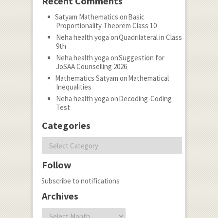
Recent Comments
Satyam Mathematics
on
Basic
Proportionality Theorem Class 10
Neha health yoga
on
Quadrilateral in Class
9th
Neha health yoga
on
Suggestion for
JoSAA Counselling 2026
Mathematics Satyam
on
Mathematical
Inequalities
Neha health yoga
on
Decoding-Coding
Test
Categories
Categories
Follow
Subscribe to notifications
Archives
Archives