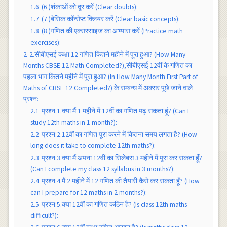
1.6
(6.)शंकाओं को दूर करें (Clear doubts):
1.7
(7.)बेसिक कॉन्सेप्ट क्लियर करें (Clear basic concepts):
1.8
(8.)गणित की एक्सरसाइज का अभ्यास करें (Practice math
exercises):
2
2.सीबीएसई कक्षा 12 गणित कितने महीने में पूरा हुआ? (How Many
Months CBSE 12 Math Completed?),सीबीएसई 12वीं के गणित का
पहला भाग कितने महीने में पूरा हुआ? (In How Many Month First Part of
Maths of CBSE 12 Completed?) के सम्बन्ध में अक्सर पूछे जाने वाले
प्रश्न:
2.1
प्रश्न:1.क्या मैं 1 महीने में 12वीं का गणित पढ़ सकता हूं? (Can I
study 12th maths in 1 month?):
2.2
प्रश्न:2.12वीं का गणित पूरा करने में कितना समय लगता है? (How
long does it take to complete 12th maths?):
2.3
प्रश्न:3.क्या मैं अपना 12वीं का सिलेबस 3 महीने में पूरा कर सकता हूँ?
(Can I complete my class 12 syllabus in 3 months?):
2.4
प्रश्न:4.मैं 2 महीने में 12 गणित की तैयारी कैसे कर सकता हूँ? (How
can I prepare for 12 maths in 2 months?):
2.5
प्रश्न:5.क्या 12वीं का गणित कठिन है? (Is class 12th maths
difficult?):