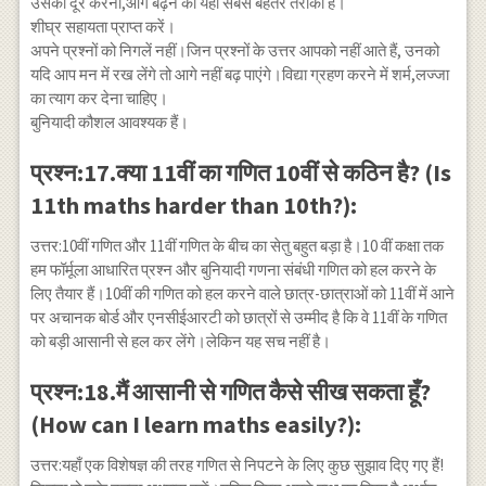
उसको दूर करना,आगे बढ़ने का यही सबसे बेहतर तरीका है।
शीघ्र सहायता प्राप्त करें।
अपने प्रश्नों को निगलें नहीं।जिन प्रश्नों के उत्तर आपको नहीं आते हैं, उनको
यदि आप मन में रख लेंगे तो आगे नहीं बढ़ पाएंगे।विद्या ग्रहण करने में शर्म,लज्जा
का त्याग कर देना चाहिए।
बुनियादी कौशल आवश्यक हैं।
प्रश्न:17.क्या 11वीं का गणित 10वीं से कठिन है? (Is
11th maths harder than 10th?):
उत्तर:10वीं गणित और 11वीं गणित के बीच का सेतु बहुत बड़ा है।10 वीं कक्षा तक
हम फॉर्मूला आधारित प्रश्न और बुनियादी गणना संबंधी गणित को हल करने के
लिए तैयार हैं।10वीं की गणित को हल करने वाले छात्र-छात्राओं को 11वीं में आने
पर अचानक बोर्ड और एनसीईआरटी को छात्रों से उम्मीद है कि वे 11वीं के गणित
को बड़ी आसानी से हल कर लेंगे।लेकिन यह सच नहीं है।
प्रश्न:18.मैं आसानी से गणित कैसे सीख सकता हूँ?
(How can I learn maths easily?):
उत्तर:यहाँ एक विशेषज्ञ की तरह गणित से निपटने के लिए कुछ सुझाव दिए गए हैं!