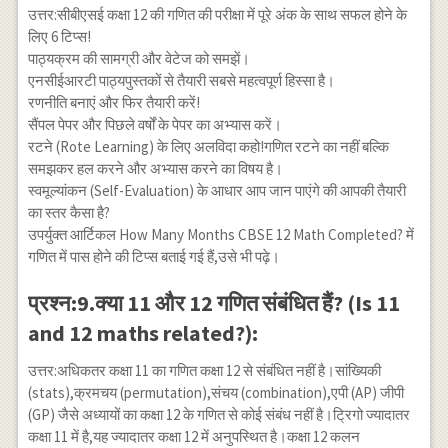
उत्तर:सीबीएसई कक्षा 12 की गणित की परीक्षा में पूरे अंक के साथ सफल होने के
लिए 6 टिप्स!
पाठ्यक्रम की सामग्री और वेटेज को समझें।
एनसीईआरटी पाठ्यपुस्तकों से तैयारी सबसे महत्वपूर्ण हिस्सा है।
रणनीति बनाएं और फिर तैयारी करें!
सैंपल पेपर और पिछले वर्षों के पेपर का अभ्यास करें।
रटने (Rote Learning) के लिए अलविदा कहो!गणित रटने का नहीं बल्कि
समझकर हल करने और अभ्यास करने का विषय है।
स्वमूल्यांकन (Self-Evaluation) के आधार आप जान पाएंगे की आपकी तैयारी
का स्तर कैसा है?
उपर्युक्त आर्टिकल How Many Months CBSE 12 Math Completed? में
गणित में पास होने की टिप्स बताई गई हैं,उसे भी पढ़े।
प्रश्न:9.क्या 11 और 12 गणित संबंधित हैं? (Is 11
and 12 maths related?):
उत्तर:अधिकतर कक्षा 11 का गणित कक्षा 12 से संबंधित नहीं है।सांख्यिकी
(stats),क्रमचय (permutation),संचय (combination),एपी (AP) जीपी
(GP) जैसे अध्यायों का कक्षा 12 के गणित से कोई संबंध नहीं है।ट्रिगो ज्यादातर
कक्षा 11 में है,यह ज्यादातर कक्षा 12 में अनुपस्थित है।कक्षा 12 कलन