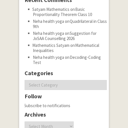
Satyam Mathematics
on
Basic
Proportionality Theorem Class 10
Neha health yoga
on
Quadrilateral in Class
9th
Neha health yoga
on
Suggestion for
JoSAA Counselling 2026
Mathematics Satyam
on
Mathematical
Inequalities
Neha health yoga
on
Decoding-Coding
Test
Categories
Categories
Follow
Subscribe to notifications
Archives
Archives