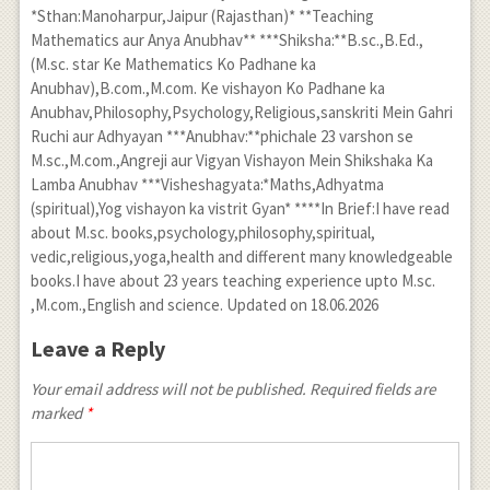
*Sthan:Manoharpur,Jaipur (Rajasthan)* **Teaching
Mathematics aur Anya Anubhav** ***Shiksha:**B.sc.,B.Ed.,
(M.sc. star Ke Mathematics Ko Padhane ka
Anubhav),B.com.,M.com. Ke vishayon Ko Padhane ka
Anubhav,Philosophy,Psychology,Religious,sanskriti Mein Gahri
Ruchi aur Adhyayan ***Anubhav:**phichale 23 varshon se
M.sc.,M.com.,Angreji aur Vigyan Vishayon Mein Shikshaka Ka
Lamba Anubhav ***Visheshagyata:*Maths,Adhyatma
(spiritual),Yog vishayon ka vistrit Gyan* ****In Brief:I have read
about M.sc. books,psychology,philosophy,spiritual,
vedic,religious,yoga,health and different many knowledgeable
books.I have about 23 years teaching experience upto M.sc.
,M.com.,English and science. Updated on 18.06.2026
Leave a Reply
Your email address will not be published. Required fields are
marked
*