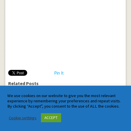
Pin It
Related Posts
We use cookies on our website to give you the most relevant
experience by remembering your preferences and repeat visits.
By clicking “Accept”, you consent to the use of ALL the cookies.
Cookie settings
ACCEPT
9 Career Spells for Freshers
6 Unfailing Spells of Time
Employees
Management