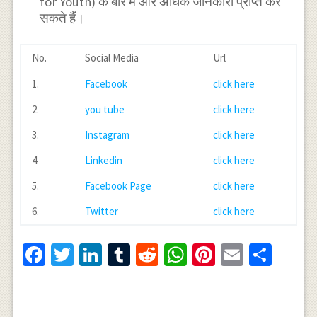
for Youth) के बारे में और अधिक जानकारी प्राप्त कर
सकते हैं।
No.
Social Media
Url
1.
Facebook
click here
2.
you tube
click here
3.
Instagram
click here
4.
Linkedin
click here
5.
Facebook Page
click here
6.
Twitter
click here
Facebook
Twitter
LinkedIn
Tumblr
Reddit
WhatsApp
Pinterest
Email
Shar