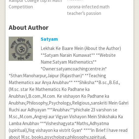
Rampur College top in Math
Competition
corona-infected math
teacher’s passion
About Author
Satyam
Lekhak Ke Baare Mein (About the Author)
**Satyam Narain Kumawat** **Website
Name:Satyam Mathematics**
*Owner:satyamcoachingcentre.in*
*Sthan:Manoharpur,Jaipur (Rajasthan)* **Teaching
Mathematics aur Anya Anubhav** ***Shiksha:**B.sc.,B.Ed.,
(M.sc. star Ke Mathematics Ko Padhane ka
Anubhav),B.com.,M.com. Ke vishayon Ko Padhane ka
Anubhav,Philosophy,Psychology,Religious,sanskriti Mein Gahri
Ruchi aur Adhyayan ***Anubhav:**phichale 23 varshon se
M.sc.,M.com.,Angreji aur Vigyan Vishayon Mein Shikshaka Ka
Lamba Anubhav ***Visheshagyata:*Maths,Adhyatma
(spiritual),Yog vishayon ka vistrit Gyan* ****In Brief:I have read
about M.sc. books,psychology,philosophy,spiritual,