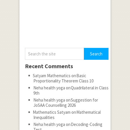
Recent Comments
Satyam Mathematics
on
Basic
Proportionality Theorem Class 10
Neha health yoga
on
Quadrilateral in Class
9th
Neha health yoga
on
Suggestion for
JoSAA Counselling 2026
Mathematics Satyam
on
Mathematical
Inequalities
Neha health yoga
on
Decoding-Coding
Test