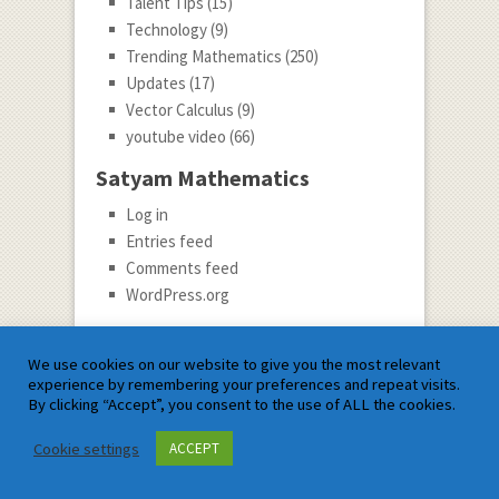
Talent Tips
(15)
Technology
(9)
Trending Mathematics
(250)
Updates
(17)
Vector Calculus
(9)
youtube video
(66)
Satyam Mathematics
Log in
Entries feed
Comments feed
WordPress.org
Guest Post ke Liye Hame Likhe
We use cookies on our website to give you the most relevant
experience by remembering your preferences and repeat visits.
By clicking “Accept”, you consent to the use of ALL the cookies.
Guest Post Invitation
Cookie settings
ACCEPT
Kya aap ek Maths Expert hain? Hamare