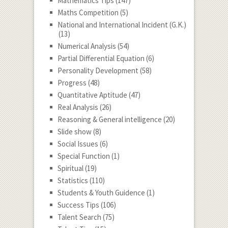
Mathematics Tips
(147)
Maths Competition
(5)
National and International Incident (G.K.)
(13)
Numerical Analysis
(54)
Partial Differential Equation
(6)
Personality Development
(58)
Progress
(48)
Quantitative Aptitude
(47)
Real Analysis
(26)
Reasoning & General intelligence
(20)
Slide show
(8)
Social Issues
(6)
Special Function
(1)
Spiritual
(19)
Statistics
(110)
Students & Youth Guidence
(1)
Success Tips
(106)
Talent Search
(75)