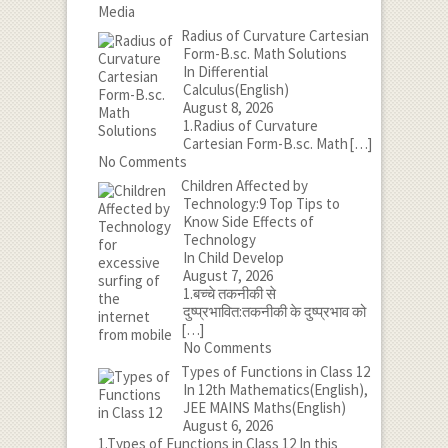
Radius of Curvature Cartesian
Form-B.sc. Math Solutions
In Differential
Calculus(English)
August 8, 2026
1.Radius of Curvature
Cartesian Form-B.sc. Math
[…]
No Comments
Children Affected by
Technology:9 Top Tips to
Know Side Effects of
Technology
In Child Develop
August 7, 2026
1.बच्चे तकनीकी से
दुष्प्रभावित:तकनीकी के दुष्प्रभाव को
[…]
No Comments
Types of Functions in Class 12
In 12th Mathematics(English),
JEE MAINS Maths(English)
August 6, 2026
1.Types of Functions in Class 12 In this