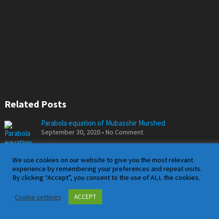
Related Posts
Parabola equation of Mubasshir Murshed
September 30, 2020 • No Comment
We use cookies on our website to give you the most relevant
experience by remembering your preferences and repeat visits.
By clicking “Accept”, you consent to the use of ALL the cookies.
Gender differences in mathematics increase by
Cookie settings
ACCEPT
underestimating girls
October 7, 2019 • No Comment