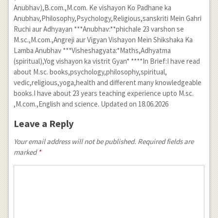
Anubhav),B.com.,M.com. Ke vishayon Ko Padhane ka
Anubhav,Philosophy,Psychology,Religious,sanskriti Mein Gahri
Ruchi aur Adhyayan ***Anubhav:**phichale 23 varshon se
M.sc.,M.com.,Angreji aur Vigyan Vishayon Mein Shikshaka Ka
Lamba Anubhav ***Visheshagyata:*Maths,Adhyatma
(spiritual),Yog vishayon ka vistrit Gyan* ****In Brief:I have read
about M.sc. books,psychology,philosophy,spiritual,
vedic,religious,yoga,health and different many knowledgeable
books.I have about 23 years teaching experience upto M.sc.
,M.com.,English and science. Updated on 18.06.2026
Leave a Reply
Your email address will not be published. Required fields are
marked
*