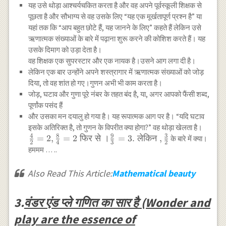
यह उसे थोड़ा आश्चर्यचकित करता है और वह अपने पूर्वस्कूली शिक्षक से
पूछता है और सौभाग्य से वह उसके लिए “यह एक मूर्खतापूर्ण प्रश्न है” या
यहां तक ​​कि “आप बहुत छोटे हैं, यह जानने के लिए” कहते हैं लेकिन उसे
ऋणात्मक संख्याओं के बारे में पढ़ाना शुरू करने की कोशिश करते हैं। यह
उसके दिमाग को उड़ा देता है।
वह शिक्षक एक सुपरस्टार और एक नायक है।उसने आग लगा दी है।
लेकिन एक बार उन्होंने अपने शस्त्रागार में ऋणात्मक संख्याओं को जोड़
दिया, तो वह शांत हो गए।गुणन अभी भी काम करता है।
जोड़, घटाव और गुणा पूरे नंबर के तहत बंद है, या, अगर आपको फैंसी शब्द,
पूर्णांक पसंद हैं
और उसका मन दयालु हो गया है। यह रूपात्मक आग पर है। “यदि घटाव
\frac
इसके अतिरिक्त है, तो गुणन के विपरीत क्या होगा?” वह थोड़ा खेलता है।
4
8
9
3
{2}=
=
2
,
=
2
फिर
से
।
=
3.
लेकिन
,
के बारे में क्या।
2
4
3
2
2,\fr
हममम … ..
{4}=
\text
Also Read This Article:
Mathematical beauty
से }।
\frac
3.
वंडर एंड प्ले गणित का सार है (Wonder and
{3}=3
\text
play are the essence of
लेकिन 