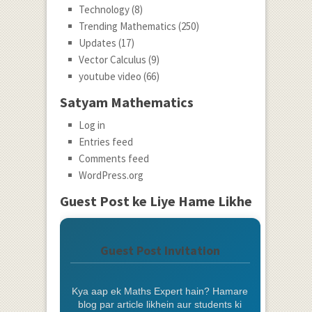
Technology
(8)
Trending Mathematics
(250)
Updates
(17)
Vector Calculus
(9)
youtube video
(66)
Satyam Mathematics
Log in
Entries feed
Comments feed
WordPress.org
Guest Post ke Liye Hame Likhe
Guest Post Invitation
Kya aap ek Maths Expert hain? Hamare
blog par article likhein aur students ki