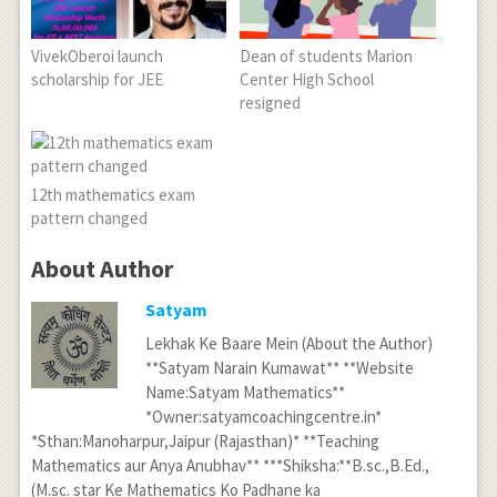
VivekOberoi launch
Dean of students Marion
scholarship for JEE
Center High School
resigned
12th mathematics exam
pattern changed
About Author
Satyam
Lekhak Ke Baare Mein (About the Author)
**Satyam Narain Kumawat** **Website
Name:Satyam Mathematics**
*Owner:satyamcoachingcentre.in*
*Sthan:Manoharpur,Jaipur (Rajasthan)* **Teaching
Mathematics aur Anya Anubhav** ***Shiksha:**B.sc.,B.Ed.,
(M.sc. star Ke Mathematics Ko Padhane ka