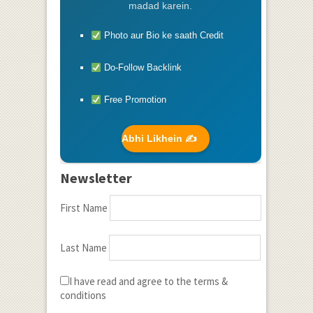
madad karein.
Photo aur Bio ke saath Credit
Do-Follow Backlink
Free Promotion
Abhi Likhein ✍️
Newsletter
First Name
Last Name
I have read and agree to the terms &
conditions