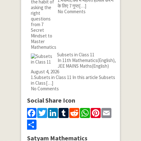
1.मैथेमेटिक्स में महारत हासिल करने
के लिए 7 गुप्त
[…]
No Comments
Subsets in Class 11
In 11th Mathematics(English),
JEE MAINS Maths(English)
August 4, 2026
1.Subsets in Class 11 In this article Subsets
in Class
[…]
No Comments
Social Share Icon
Facebook
Twitter
LinkedIn
Tumblr
Reddit
WhatsApp
Pinterest
Email
Share
Satyam Mathematics