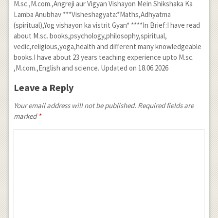
M.sc.,M.com.,Angreji aur Vigyan Vishayon Mein Shikshaka Ka
Lamba Anubhav ***Visheshagyata:*Maths,Adhyatma
(spiritual),Yog vishayon ka vistrit Gyan* ****In Brief:I have read
about M.sc. books,psychology,philosophy,spiritual,
vedic,religious,yoga,health and different many knowledgeable
books.I have about 23 years teaching experience upto M.sc.
,M.com.,English and science. Updated on 18.06.2026
Leave a Reply
Your email address will not be published. Required fields are
marked
*