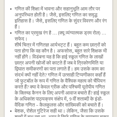
गणित की शिक्षा में भावना और सहानुभूति आम तौर पर
अनुपस्थित होती है। जैसे, इसलिए गणित का समृद्ध
इतिहास है। जैसे, इसलिए गणित के सुंदर विवरण और रंग
हैं।
गणित का प्रमुख रंग है … (क्यू व्यंग्यात्मक ड्रम रोल) …
सफेद।
शीर्ष चित्र में गणितज्ञ आर्यभट्ट हैं। बहुत कम छात्रों को
पता होगा कि वह कौन है। अफसोस, बहुत सारे शिक्षक भी
नहीं होंगे। विडंबना यह है कि हाई स्कूल गणित के लाखों
छात्र अपनी खोजों को काटते हैं जब वे त्रिकोणमिति या
द्विघात समीकरणों का पता लगाते हैं। हम उसके काम का
संदर्भ क्यों नहीं देते? गणित में उत्साही टिप्पणीकार कहाँ हैं
जो फुटबॉल के रूप में गणित के वैश्विक महत्व को चैंपियन
करते हैं? क्या वे केवल ग्रीक और पश्चिमी यूरोपीय गणित
के क्लिच्ड कैनन के लिए अपनी आवाज बचाते हैं? हाई स्कूल
के अधिकांश पाठ्यक्रम संक्षेप में, 9 वीं शताब्दी के इंडो-
वैदिक गणित – कैलकुलस और सांख्यिकी को बचाते हैं।
बेशक, रोशेल गुटिरेज सही था। लेकिन, जैसा कि उसके
शब्दों में चुभ रहा था, अगर वे सिर्फ गणित के समाचार चक्र