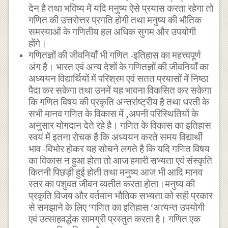
देन है तथा भविष्य में यदि मनुष्य ऐसे प्रयास करता रहेगा तो
गणित की उत्तरोत्तर प्रगति होगी तथा मनुष्य की भौतिक
समस्याओं के गणितीय हल अधिक सुगम और उपयोगी
होंगे।
गणितज्ञों की जीवनियाँ भी गणित -इतिहास का महत्त्वपूर्ण
अंग है। भारत एवं अन्य देशों के गणितज्ञों की जीवनियाँ का
अध्ययन विद्यार्थियों में परिश्रम एवं सतत प्रयासों में निष्ठा
पैदा कर सकेगा तथा उनमें यह भावना विकसित कर सकेगा
कि गणित विषय की प्रकृति अन्तर्राष्ट्रीय है तथा धरती के
सभी मानव गणित के विकास में ,अपनी परिस्थितियों के
अनुसार योगदान देते रहे है। गणित के विकास का इतिहास
स्वयं में इतना रोचक है कि अध्ययन करते समय विद्यार्थी
भाव -विभोर होकर यह सोचने लगते है कि यदि गणित विषय
का विकास न हुआ होता तो आज हमारी सभ्यता एवं संस्कृति
कितनी पिछड़ी हुई होती तथा मनुष्य आज भी आदि मानव
स्तर का पशुवत जीवन व्यतीत करता होता।मनुष्य की
प्रकृति विजय और वर्तमान भौतिक सभ्यता को सही प्रकार
से समझाने के लिए ‘गणित का इतिहास ‘अत्यन्त उपयोगी
एवं उत्साहवर्द्धक सामग्री प्रस्तुत करता है। गणित एक