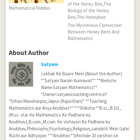
Mathematical Riddles
The Mysterious Connection
Between Honey Bees And
Mathematics
About Author
Satyam
Lekhak Ke Baare Mein (About the Author)
**Satyam Narain Kumawat** **Website
Name:Satyam Mathematics**
*Owner:satyamcoachingcentre.in*
*Sthan:Manoharpur,Jaipur (Rajasthan)* **Teaching
Mathematics aur Anya Anubhav** ***Shiksha:**B.sc.,B.Ed.,
(M.sc. star Ke Mathematics Ko Padhane ka
Anubhav),B.com.,M.com. Ke vishayon Ko Padhane ka
Anubhav,Philosophy,Psychology,Religious,sanskriti Mein Gahri
Ruchi aur Adhyayan ***Anubhav:**phichale 23 varshon se