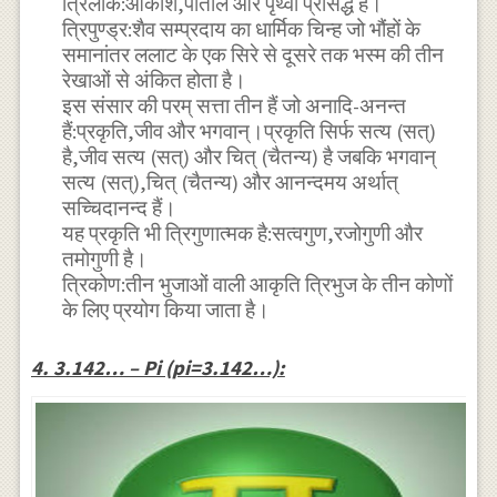
त्रिलोक:आकाश,पाताल और पृथ्वी प्रसिद्ध हैं।
त्रिपुण्ड्र:शैव सम्प्रदाय का धार्मिक चिन्ह जो भौंहों के
समानांतर ललाट के एक सिरे से दूसरे तक भस्म की तीन
रेखाओं से अंकित होता है।
इस संसार की परम् सत्ता तीन हैं जो अनादि-अनन्त
हैं:प्रकृति,जीव और भगवान्।प्रकृति सिर्फ सत्य (सत्)
है,जीव सत्य (सत्) और चित् (चैतन्य) है जबकि भगवान्
सत्य (सत्),चित् (चैतन्य) और आनन्दमय अर्थात्
सच्चिदानन्द हैं।
यह प्रकृति भी त्रिगुणात्मक है:सत्वगुण,रजोगुणी और
तमोगुणी है।
त्रिकोण:तीन भुजाओं वाली आकृति त्रिभुज के तीन कोणों
के लिए प्रयोग किया जाता है।
4. 3.142… – Pi (pi=3.142…):