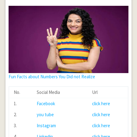
Fun Facts about Numbers You Did not Realize
No.
Social Media
Url
1.
Facebook
click here
2.
you tube
click here
3.
Instagram
click here
4.
Linkedin
click here