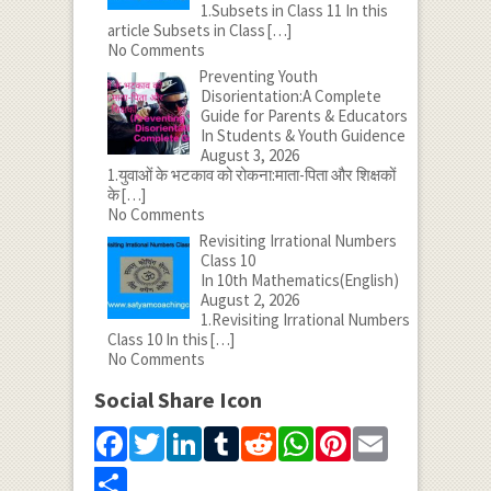
1.Subsets in Class 11 In this
article Subsets in Class
[…]
No Comments
Preventing Youth
Disorientation:A Complete
Guide for Parents & Educators
In Students & Youth Guidence
August 3, 2026
1.युवाओं के भटकाव को रोकना:माता-पिता और शिक्षकों
के
[…]
No Comments
Revisiting Irrational Numbers
Class 10
In 10th Mathematics(English)
August 2, 2026
1.Revisiting Irrational Numbers
Class 10 In this
[…]
No Comments
Social Share Icon
Facebook
Twitter
LinkedIn
Tumblr
Reddit
WhatsApp
Pinterest
Email
Share