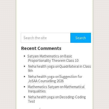
Recent Comments
Satyam Mathematics
on
Basic
Proportionality Theorem Class 10
Neha health yoga
on
Quadrilateral in Class
9th
Neha health yoga
on
Suggestion for
JoSAA Counselling 2026
Mathematics Satyam
on
Mathematical
Inequalities
Neha health yoga
on
Decoding-Coding
Test