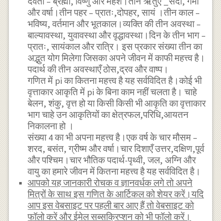
देवता – ब्रह्मा, विष्णु और महेश।तीन ऋतुएं _सर्दी, गर्मी
और वर्षा।तीन पहर – प्रातः,दोपहर, सायं ।तीन काल –
भविष्य, वर्तमान और भूतकाल।व्यक्ति की तीन अवस्था –
बाल्यावस्था, युवावस्था और वृद्धावस्था।दिन के तीन भाग –
प्रातः, सायंकाल और रात्रि। इस प्रकार संख्या तीन का
अद्भुत योग मिलेगा जिसका अपने जीवन में काफी महत्त्व है।
पदार्थ की तीन अवस्थाएँ ठोस,द्रव और वाष्प।
गणित में pi का कितना महत्त्व है यह सर्वविदित है।कोई भी
वृत्ताकार आकृति में pi के बिना काम नहीं चलता है। चाहे
बेलन, शंकु, वृत्त हो या किसी किसी भी आकृति का वृत्ताकार
भाग चाहे उन आकृतियों का क्षेत्रफल,परिधि,आयतन
निकालना हो ।
संख्या 4 का भी अपना महत्त्व है।एक वर्ष के चार मौसम –
शरद, बसंत, ग्रीष्म और वर्षा।चार दिशाएँ उत्तर,दक्षिण,पूर्व
और पश्चिम।चार भौतिक पदार्थ-पृथ्वी, जल, अग्नि और
वायु का हमारे जीवन में कितना महत्त्व है यह सर्वविदित है।
आपको यह जानकारी रोचक व ज्ञानवर्धक लगे तो अपने
मित्रों के साथ इस गणित के आर्टिकल को शेयर करें।यदि
आप इस वेबसाइट पर पहली बार आए हैं तो वेबसाइट को
फॉलो करें और ईमेल सब्सक्रिप्शन को भी फॉलो करें।