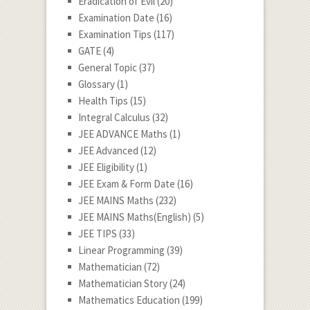
Eradication of Evil
(20)
Examination Date
(16)
Examination Tips
(117)
GATE
(4)
General Topic
(37)
Glossary
(1)
Health Tips
(15)
Integral Calculus
(32)
JEE ADVANCE Maths
(1)
JEE Advanced
(12)
JEE Eligibility
(1)
JEE Exam & Form Date
(16)
JEE MAINS Maths
(232)
JEE MAINS Maths(English)
(5)
JEE TIPS
(33)
Linear Programming
(39)
Mathematician
(72)
Mathematician Story
(24)
Mathematics Education
(199)