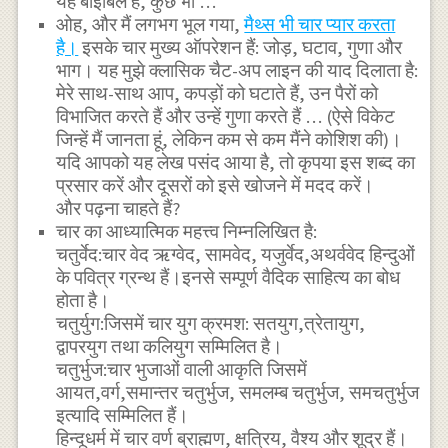
यह बाइबिल है, कुछ भी …
ओह, और मैं लगभग भूल गया,
मैथ्स भी चार प्यार करता
है।
इसके चार मुख्य ऑपरेशन हैं: जोड़, घटाव, गुणा और
भाग। यह मुझे क्लासिक चैट-अप लाइन की याद दिलाता है:
मेरे साथ-साथ आप, कपड़ों को घटाते हैं, उन पैरों को
विभाजित करते हैं और उन्हें गुणा करते हैं … (ऐसे विकेट
जिन्हें मैं जानता हूं, लेकिन कम से कम मैंने कोशिश की)।
यदि आपको यह लेख पसंद आया है, तो कृपया इस शब्द का
प्रसार करें और दूसरों को इसे खोजने में मदद करें।
और पढ़ना चाहते हैं?
चार का आध्यात्मिक महत्त्व निम्नलिखित है:
चतुर्वेद:चार वेद ऋग्वेद, सामवेद, यजुर्वेद,अथर्ववेद हिन्दुओं
के पवित्र ग्रन्थ हैं।इनसे सम्पूर्ण वैदिक साहित्य का बोध
होता है।
चतुर्युग:जिसमें चार युग क्रमश: सतयुग,त्रेतायुग,
द्वापरयुग तथा कलियुग सम्मिलित है।
चतुर्भुज:चार भुजाओं वाली आकृति जिसमें
आयत,वर्ग,समान्तर चतुर्भुज, समलम्ब चतुर्भुज, समचतुर्भुज
इत्यादि सम्मिलित हैं।
हिन्दूधर्म में चार वर्ण ब्राह्मण, क्षत्रिय, वैश्य और शूद्र हैं।