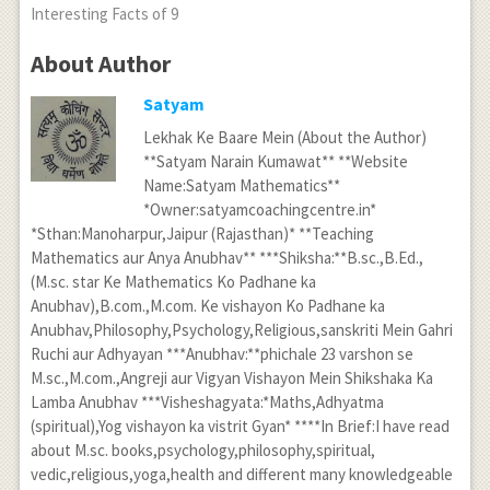
Interesting Facts of 9
About Author
Satyam
Lekhak Ke Baare Mein (About the Author)
**Satyam Narain Kumawat** **Website
Name:Satyam Mathematics**
*Owner:satyamcoachingcentre.in*
*Sthan:Manoharpur,Jaipur (Rajasthan)* **Teaching
Mathematics aur Anya Anubhav** ***Shiksha:**B.sc.,B.Ed.,
(M.sc. star Ke Mathematics Ko Padhane ka
Anubhav),B.com.,M.com. Ke vishayon Ko Padhane ka
Anubhav,Philosophy,Psychology,Religious,sanskriti Mein Gahri
Ruchi aur Adhyayan ***Anubhav:**phichale 23 varshon se
M.sc.,M.com.,Angreji aur Vigyan Vishayon Mein Shikshaka Ka
Lamba Anubhav ***Visheshagyata:*Maths,Adhyatma
(spiritual),Yog vishayon ka vistrit Gyan* ****In Brief:I have read
about M.sc. books,psychology,philosophy,spiritual,
vedic,religious,yoga,health and different many knowledgeable