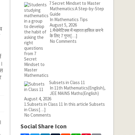
7 Secret Mindset to Master
Mathematics:A Step-by-Step
Guide
In Mathematics Tips
August 5, 2026
ीच
1.मैथेमेटिक्स में महारत हासिल करने
ण
के लिए 7 गुप्त
[…]
No Comments
ं
ी।
ास
र
Subsets in Class 11
In 11th Mathematics(English),
JEE MAINS Maths(English)
August 4, 2026
1.Subsets in Class 11 In this article Subsets
in Class
[…]
No Comments
।
Social Share Icon