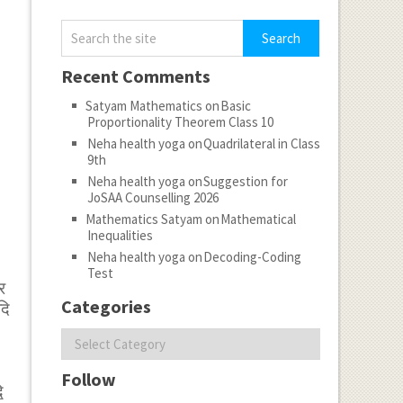
Recent Comments
Satyam Mathematics
on
Basic
Proportionality Theorem Class 10
Neha health yoga
on
Quadrilateral in Class
9th
Neha health yoga
on
Suggestion for
JoSAA Counselling 2026
Mathematics Satyam
on
Mathematical
Inequalities
Neha health yoga
on
Decoding-Coding
Test
र
Categories
दि
Categories
Follow
ि