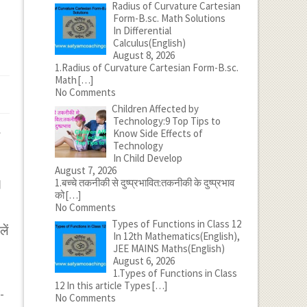
Radius of Curvature Cartesian
Form-B.sc. Math Solutions
In Differential
Calculus(English)
August 8, 2026
1.Radius of Curvature Cartesian Form-B.sc.
Math
[…]
No Comments
Children Affected by
Technology:9 Top Tips to
Know Side Effects of
Technology
In Child Develop
August 7, 2026
।
1.बच्चे तकनीकी से दुष्प्रभावित:तकनीकी के दुष्प्रभाव
को
[…]
No Comments
Types of Functions in Class 12
ें
In 12th Mathematics(English),
JEE MAINS Maths(English)
August 6, 2026
1.Types of Functions in Class
12 In this article Types
[…]
-
No Comments