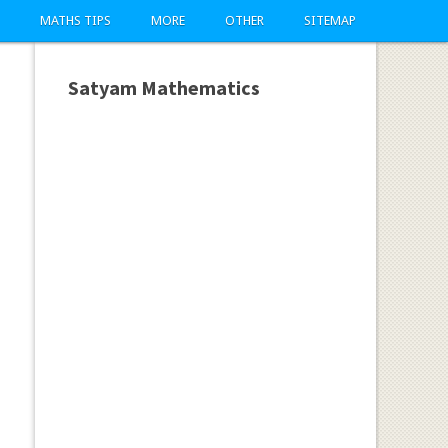
MATHS TIPS
MORE
OTHER
SITEMAP
Satyam Mathematics