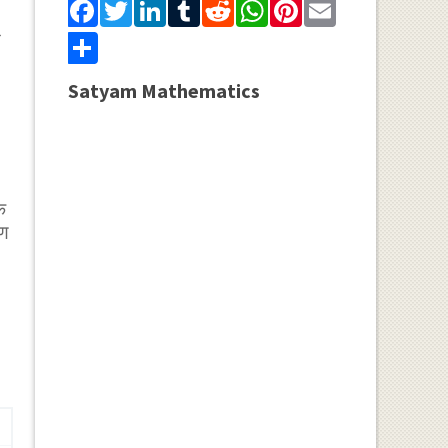
Facebook
Twitter
LinkedIn
Tumblr
Reddit
WhatsApp
Pinterest
Email
ो
Share
Satyam Mathematics
क
रण