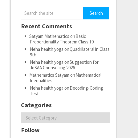
Recent Comments
Satyam Mathematics
on
Basic
Proportionality Theorem Class 10
Neha health yoga
on
Quadrilateral in Class
9th
Neha health yoga
on
Suggestion for
JoSAA Counselling 2026
Mathematics Satyam
on
Mathematical
Inequalities
Neha health yoga
on
Decoding-Coding
Test
Categories
Categories
Follow