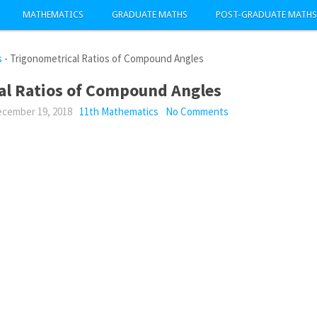
MATHEMATICS
GRADUATE MATHS
POST-GRADUATE MATHS
s
-
Trigonometrical Ratios of Compound Angles
al Ratios of Compound Angles
cember 19, 2018
11th Mathematics
No Comments