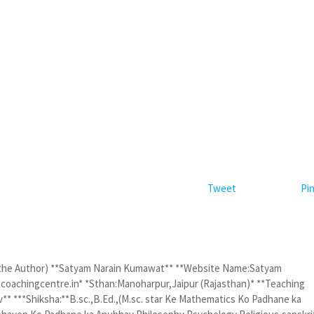
Tweet
Pin
 the Author) **Satyam Narain Kumawat** **Website Name:Satyam
oachingcentre.in* *Sthan:Manoharpur,Jaipur (Rajasthan)* **Teaching
* ***Shiksha:**B.sc.,B.Ed.,(M.sc. star Ke Mathematics Ko Padhane ka