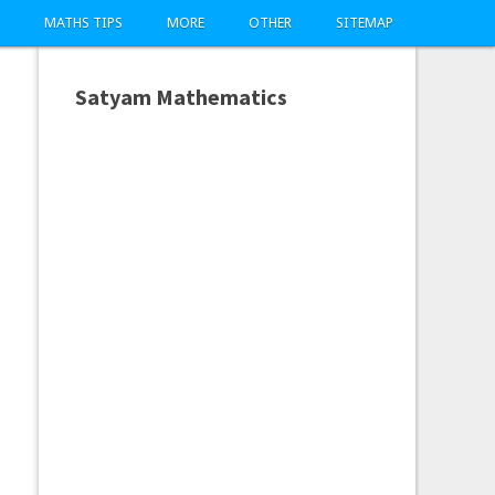
MATHS TIPS
MORE
OTHER
SITEMAP
Satyam Mathematics