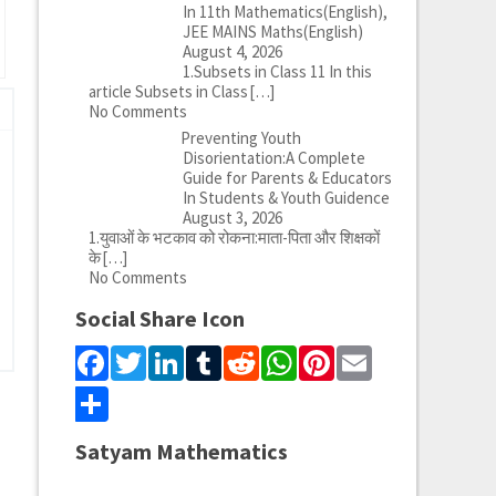
In 11th Mathematics(English),
JEE MAINS Maths(English)
August 4, 2026
1.Subsets in Class 11 In this
article Subsets in Class
[…]
No Comments
Preventing Youth
Disorientation:A Complete
Guide for Parents & Educators
In Students & Youth Guidence
August 3, 2026
1.युवाओं के भटकाव को रोकना:माता-पिता और शिक्षकों
के
[…]
No Comments
Social Share Icon
Facebook
Twitter
LinkedIn
Tumblr
Reddit
WhatsApp
Pinterest
Email
Share
Satyam Mathematics