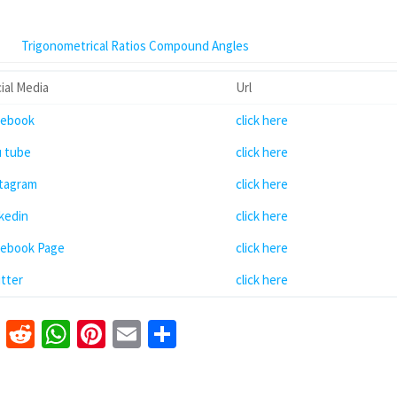
Trigonometrical Ratios Compound Angles
ial Media
Url
cebook
click here
u tube
click here
stagram
click here
kedin
click here
cebook Page
click here
tter
click here
k
er
nkedIn
Tumblr
Reddit
WhatsApp
Pinterest
Email
Share