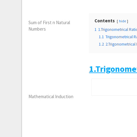
Contents
hide
Sum of First n Natural
Numbers
1
1.Trigonometrical Rat
1.1
Trigonometrical 
1.2
2.Trigonometrical Ra
1.Trigonome
Mathematical Induction