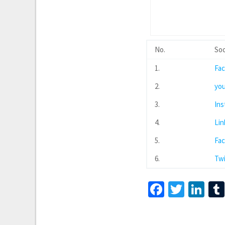
No.
Soc
1.
Fa
2.
yo
3.
In
4.
Lin
5.
Fa
6.
Twi
Faceboo
Twitt
Li