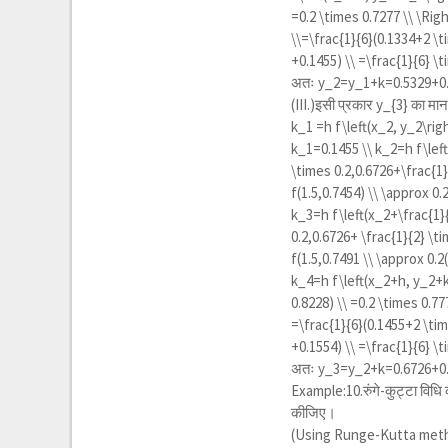
=0.2 \times 0.7277 \\ \Ri
\\=\frac{1}{6}(0.1334+2 \
+0.1455) \\ =\frac{1}{6} \
अतः
y_2=y_1+k=0.5329+0.
(III.)इसी प्रकार
y_{3}
का मान 
k_1 =h f\left(x_2, y_2\rig
k_1=0.1455 \\ k_2=h f\left
\times 0.2,0.6726+\frac{1}
f(1.5,0.7454) \\ \approx 0.
k_3=h f\left(x_2+\frac{1}{
0.2,0.6726+ \frac{1}{2} \ti
f(1.5,0.7491 \\ \approx 0.
k_4=h f\left(x_2+h, y_2+k_3
0.8228) \\ =0.2 \times 0.7
=\frac{1}{6}(0.1455+2 \ti
+0.1554) \\ =\frac{1}{6} \
अतः
y_3=y_2+k=0.6726+0.1
Example:10.रुंगे-कुट्टा विधि 
कीजिए।
(Using Runge-Kutta met