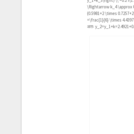
y_1+k_3\right) \\ =0.2 f(1.
\Rightarrow k_4 \approx 0
(0.5981+2 \times 0.7257+2
=\frac{1}{6} \times 4.4397
अतः
y_2=y_1+k=2.4921+0.7