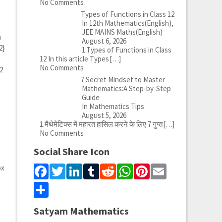
No Comments
Types of Functions in Class 12
+
In 12th Mathematics(English),
JEE MAINS Maths(English)
h
August 6, 2026
2}
1.Types of Functions in Class
12 In this article Types
[…]
No Comments
.2
7 Secret Mindset to Master
Mathematics:A Step-by-Step
Guide
In Mathematics Tips
August 5, 2026
1.मैथेमेटिक्स में महारत हासिल करने के लिए 7 गुप्त
[…]
No Comments
Social Share Icon
}
Facebook
Twitter
LinkedIn
Tumblr
Reddit
WhatsApp
Pinterest
Email
ox
Share
Satyam Mathematics