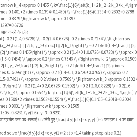
ghtarrow k_4 \approx 0.1455 \\ k=\frac{1}{6}\left(k_1+2 k_2+2 k_3+k_4\righ
times 0.1401+2 \times 0.1394+0.1459) \\ =\frac{1}{6}(0.1334+0.2802+0.2788
times 0.8379 \Rightarrow k \approx 0.1397
1397=0.6726
ज्ञात करने के लिए
ht)=0.2 f(1.4,0.6726) \\ =0.2(1.4-0.6726)=0.2 \times 0.7274 \\ \Rightarrow
(x_2+\frac{1}{2} h, y_2+\frac{1}{2} k_1\right) \\ =0.2 f\left(1.4+\frac{1}{2}
{2} \times 0.1455\right) \\ \approx 0.2 f(1.4+0.1,0.6726+0.0728) \\ \approx 0
2(1.5-0.7454) \\ \approx 0.2 \times 0.7546 \\ \Rightarrow k_2 \approx 0.1509 
2} h, y_2+\frac{1}{2}-k_2\right) \\ =0.2 f\left(1.4+\frac{1}{2} \times
mes 0.1509\right) \\ \approx 0.2 f(1.4+0.1,0.6726+0.0765) \\ \approx 0.2
2(1.5-0.7491) \\ \approx 0.2 \times 0.7509 \\ \Rightarrow k_3 \approx 0.1502 
\right) \\ =0.2 f(1.4+0.2,0.6726+0.1502) \\ =0.2 f(1.6,0.8228) \\ =0.2(1.6-
772 \\ k_4 \approx 0.1554 \\ k=\frac{1}{6}\left(k_1+2 k_2+2 k_3+k_4\right) \
mes 0.1509+2 \times 0.1502+0.1554) \\ =\frac{1}{6}(0.1455+0.3018+0.3004
times 0.9031 \\ \Rightarrow k \approx 0.1505
505=0.8231 \\ y(1.6)=y_3=0.8231
का प्रयोग कर पद-लम्बाई 0.2 लेते हुए
\frac{d y}{d x}=x y
, y(1)=2 का हल 1.4 पर ज्ञात
hod solve
\frac{d y}{d x}=x y
, y(1)=2 at x=1.4 taking step-size 0.2.)