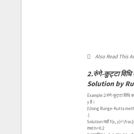
Also Read This Ar
2.रुंगे-कुट्टा व
Solution by R
Example:2.रुंगे-कुट्टा विधि 
y
है।
(Using Runge-Kutta metho
.)
Solution:यहाँ
f(x, y)=\frac
तथा h=0.2