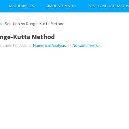
MATHEMATICS
GRADUATE MATHS
POST-GRADUATE MATHS
s
-
Solution by Runge-Kutta Method
unge-Kutta Method
June 18, 2025
Numerical Analysis
No Comments