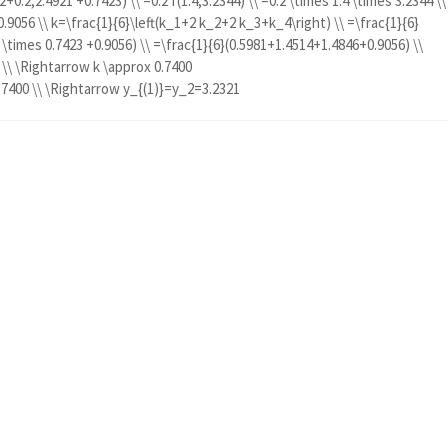
2+0.2,2.4921 +0.7423) \\ =0.2 f(1.4,3.2344) \\ =0.2 \times 1.4 \times 3.2344 \\
.9056 \\ k=\frac{1}{6}\left(k_1+2 k_2+2 k_3+k_4\right) \\ =\frac{1}{6}
 \times 0.7423 +0.9056) \\ =\frac{1}{6}(0.5981+1.4514+1.4846+0.9056) \\
 \\ \Rightarrow k \approx 0.7400
400 \\ \Rightarrow y_{(1)}=y_2=3.2321