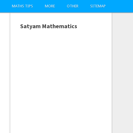
MATHS TIPS
MORE
OTHER
SITEMAP
Satyam Mathematics