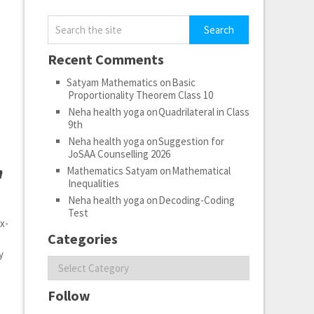
Recent Comments
Satyam Mathematics
on
Basic
Proportionality Theorem Class 10
Neha health yoga
on
Quadrilateral in Class
9th
Neha health yoga
on
Suggestion for
JoSAA Counselling 2026
n
Mathematics Satyam
on
Mathematical
Inequalities
Neha health yoga
on
Decoding-Coding
Test
=x-
Categories
y
Categories
Follow