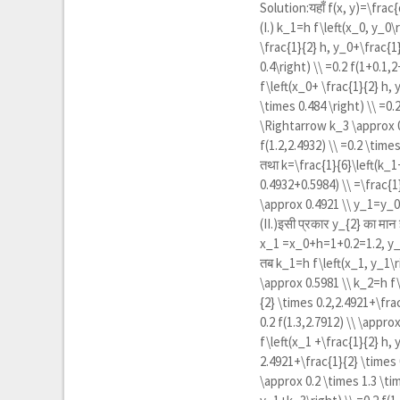
Solution:यहाँ
f(x, y)=\frac
(I.)
k_1=h f\left(x_0, y_0\r
\frac{1}{2} h, y_0+\frac{1}
0.4\right) \\ =0.2 f(1+0.1,
f\left(x_0+ \frac{1}{2} h, 
\times 0.484 \right) \\ =0.2
\Rightarrow k_3 \approx 0.
f(1.2,2.4932) \\ =0.2 \tim
तथा
k=\frac{1}{6}\left(k_
0.4932+0.5984) \\ =\frac{1
\approx 0.4921 \\ y_1=y_
(II.)इसी प्रकार
y_{2}
का मान ज
x_1 =x_0+h=1+0.2=1.2, y
तब
k_1=h f\left(x_1, y_1\r
\approx 0.5981 \\ k_2=h f\
{2} \times 0.2,2.4921+\fra
0.2 f(1.3,2.7912) \\ \appr
f\left(x_1 +\frac{1}{2} h, 
2.4921+\frac{1}{2} \times 0
\approx 0.2 \times 1.3 \ti