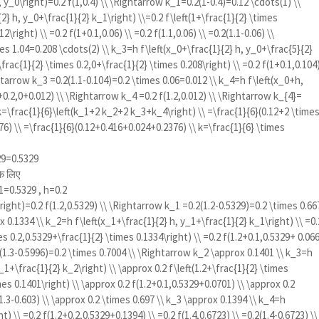
 y_0\right)=0.2 f(1,0.4) \\ \Rightarrow k_1=0.2(1-0.4)=0.12 \cdots(1) \\
2} h, y_0+\frac{1}{2} k_1\right) \\=0.2 f\left(1+\frac{1}{2} \times
2\right) \\ =0.2 f(1+0.1,0.06) \\ =0.2 f(1.1,0.06) \\ =0.2(1.1-0.06) \\
s 1.04=0.208 \cdots(2) \\ k_3=h f\left(x_0+\frac{1}{2} h, y_0+\frac{5}{2}
\frac{1}{2} \times 0.2,0+\frac{1}{2} \times 0.208\right) \\ =0.2 f(1+0.1,0.104
ightarrow k_3 =0.2(1.1-0.104)=0.2 \times 0.06=0.012 \\ k_4=h f\left(x_0+h,
+0.2,0+0.012) \\ \Rightarrow k_4 =0.2 f(1.2,0.012) \\ \Rightarrow k_{4}=
k=\frac{1}{6}\left(k_1+2 k_2+2 k_3+k_4\right) \\ =\frac{1}{6}(0.12+2 \time
6) \\ =\frac{1}{6}(0.12+0.416+0.024+0.2376) \\ k=\frac{1}{6} \times
9=0.5329
के लिए
=0.5329 , h=0.2
right)=0.2 f(1.2,0.5329) \\ \Rightarrow k_1 =0.2(1.2-0.5329)=0.2 \times 0.66
 0.1334 \\ k_2=h f\left(x_1+\frac{1}{2} h, y_1+\frac{1}{2} k_1\right) \\ =0.
es 0.2,0.5329+\frac{1}{2} \times 0.1334\right) \\ =0.2 f(1.2+0.1,0.5329+ 0.06
0.2(1.3-0.5996)=0.2 \times 0.7004 \\ \Rightarrow k_2 \approx 0.1401 \\ k_3=h
_1+\frac{1}{2} k_2\right) \\ \approx 0.2 f\left(1.2+\frac{1}{2} \times
mes 0.1401\right) \\ \approx 0.2 f(1.2+0.1,0.5329+0.0701) \\ \approx 0.2
(1.3-0.603) \\ \approx 0.2 \times 0.697 \\ k_3 \approx 0.1394 \\ k_4=h
) \\ =0.2 f(1.2+0.2,0.5329+0.1394) \\ =0.2 f(1.4,0.6723) \\ =0.2(1.4-0.6723) \\