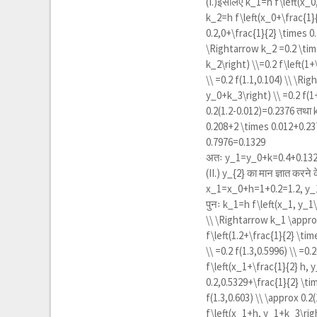
(I.)इसलिए
k_1=h f\left(x_0,
k_2=h f\left(x_0+\frac{1}{
0.2,0+\frac{1}{2} \times 0.1
\Rightarrow k_2 =0.2 \time
k_2\right) \\=0.2 f\left(1+
\\ =0.2 f(1.1,0.104) \\ \R
y_0+k_3\right) \\ =0.2 f(1
0.2(1.2-0.012)=0.2376
तथा
0.208+2 \times 0.012+0.237
0.7976=0.1329
अतः
y_1=y_0+k=0.4+0.132
(II.)
y_{2}
का मान ज्ञात करने 
x_1=x_0+h=1+0.2=1.2, y_1
पुनः
k_1=h f\left(x_1, y_1\
\\ \Rightarrow k_1 \approx
f\left(1.2+\frac{1}{2} \tim
\\ =0.2 f(1.3,0.5996) \\ =
f\left(x_1+\frac{1}{2} h, y
0.2,0.5329+\frac{1}{2} \ti
f(1.3,0.603) \\ \approx 0.2
f\left(x_1+h, y_1+k_3\right