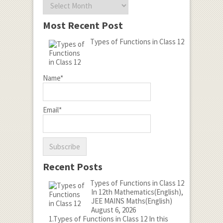
Archives
\right) \\ f\left( x
\right) =\frac { {
Most Recent Post
8x }^{ 3 } }{ 8 } -
Types of Functions in Class 12
\frac { 72{ x }^{ 2
} }{ 8 } +\frac {
136x }{ 8 } +\frac
Name*
{ 48 }{ 8 } \\
f\left( x \right) ={
Email*
x }^{ 3 }-9{ x }^{
2 }+17x+6
Recent Posts
Types of Functions in Class 12
In 12th Mathematics(English),
JEE MAINS Maths(English)
August 6, 2026
1.Types of Functions in Class 12 In this