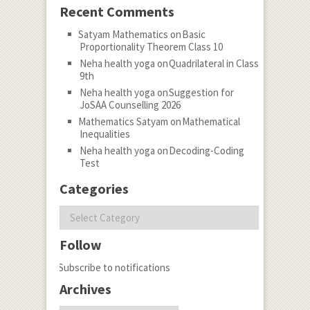
\right) \\ f\left( x
Recent Comments
\right) =\left(
Satyam Mathematics
on
Basic
\frac { { 3x }^{ 3
Proportionality Theorem Class 10
}-{ 32x }^{ 3 }+{
Neha health yoga
on
Quadrilateral in Class
9th
30x }^{ 3 }+{ 7x
Neha health yoga
on
Suggestion for
}^{ 3 } }{ 8 }
JoSAA Counselling 2026
\right) +\left(
Mathematics Satyam
on
Mathematical
Inequalities
\frac { -6{ x }^{ 2
Neha health yoga
on
Decoding-Coding
}+96{ x }^{ 2
Test
}-120{ x }^{ 2
Categories
}-42{ x }^{ 2 } }{
Categories
8 } \right) +\left(
\frac {
Follow
-3x+32x+30x+77x
Subscribe to notifications
}{ 8 } \right)
+\left( \frac { 6-
Archives
96+180-42 }{ 8 }