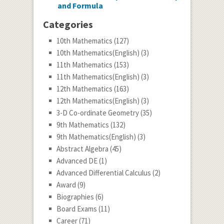
and Formula
Categories
10th Mathematics
(127)
10th Mathematics(English)
(3)
11th Mathematics
(153)
11th Mathematics(English)
(3)
12th Mathematics
(163)
12th Mathematics(English)
(3)
3-D Co-ordinate Geometry
(35)
9th Mathematics
(132)
9th Mathematics(English)
(3)
Abstract Algebra
(45)
Advanced DE
(1)
Advanced Differential Calculus
(2)
Award
(9)
Biographies
(6)
Board Exams
(11)
Career
(71)