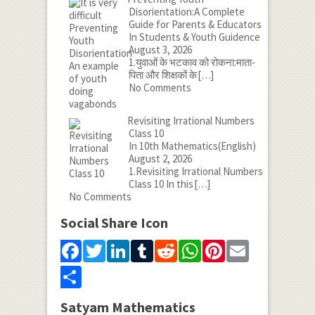
Disorientation:A Complete
Guide for Parents & Educators
In Students & Youth Guidence
August 3, 2026
1.युवाओं के भटकाव को रोकना:माता-
पिता और शिक्षकों के
[…]
No Comments
Revisiting Irrational Numbers
Class 10
In 10th Mathematics(English)
August 2, 2026
1.Revisiting Irrational Numbers
Class 10 In this
[…]
No Comments
Social Share Icon
Facebook
Twitter
LinkedIn
Tumblr
Reddit
WhatsApp
Pinterest
Email
Share
Satyam Mathematics