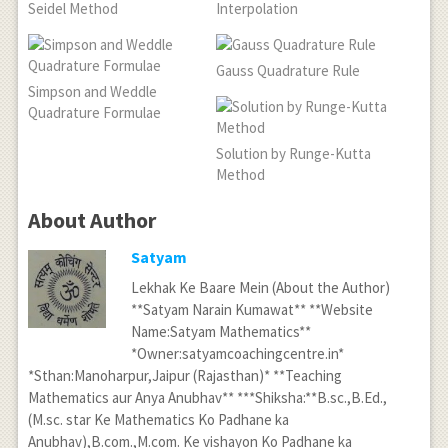
-1875 } +\frac { 50475
Seidel Method
Interpolation
\right) } \times
}{ 1000 } +\frac {
12+\frac { \left(
63075 }{ 1500 } -\frac
x-3 \right) \left( x-
Gauss Quadrature Rule
{ 23600 }{ 5000 } \\
2 \right) \left(
Simpson and Weddle
f\left( 35 \right)
Quadrature Formulae
x+1 \right) }{
=-10.4+50.475+42.05-
\left( 1-3 \right)
Solution by Runge-Kutta
4.72\\ f\left( 35
\left( 1-2 \right)
Method
\right) =77.405\\
\left( 1+1 \right)
f\left( 35 \right)
About Author
} \times 15+\frac
=77.4\\ f\left( 35
{ \left( x-3 \right)
Satyam
\right) =77%
\left( x-2 \right)
Lekhak Ke Baare Mein (About the Author)
\left( x-1 \right) }
**Satyam Narain Kumawat** **Website
Name:Satyam Mathematics**
{ \left( -1-3 \right)
*Owner:satyamcoachingcentre.in*
\left( -1-2 \right)
*Sthan:Manoharpur,Jaipur (Rajasthan)* **Teaching
\left( -1-1 \right) }
Mathematics aur Anya Anubhav** ***Shiksha:**B.sc.,B.Ed.,
\times \left( -21
(M.sc. star Ke Mathematics Ko Padhane ka
\right) \\ f\left( x
Anubhav),B.com.,M.com. Ke vishayon Ko Padhane ka