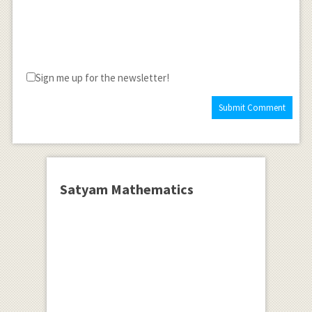
+4\left( { x }^{ 3
}-3{ x }^{ 2 }-x+3
\right) +\frac {
15\left( { x }^{ 3
Sign me up for the newsletter!
}-4{ x }^{ 2
}+x+6 \right) }{
4 } +\frac { 7\left(
{ x }^{ 3 }-6{ x
}^{ 2 }+11x-6
\right) }{ 8 } \\
Satyam Mathematics
f\left( x \right)
=\left( \frac { { 3x
}^{ 3 } }{ 8 } -
\frac { 4{ x }^{ 3 }
}{ 1 } +\frac { {
15x }^{ 3 } }{ 4 }