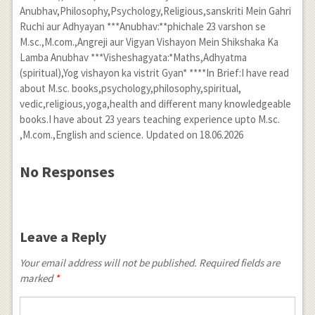
Anubhav,Philosophy,Psychology,Religious,sanskriti Mein Gahri
\right) =\frac {
Ruchi aur Adhyayan ***Anubhav:**phichale 23 varshon se
\left( x-2 \right)
M.sc.,M.com.,Angreji aur Vigyan Vishayon Mein Shikshaka Ka
\left( { x }^{ 2 }-1
Lamba Anubhav ***Visheshagyata:*Maths,Adhyatma
\right) }{ \left( -2
(spiritual),Yog vishayon ka vistrit Gyan* ****In Brief:I have read
about M.sc. books,psychology,philosophy,spiritual,
\right) \left( -1
vedic,religious,yoga,health and different many knowledgeable
\right) \left( 2
books.I have about 23 years teaching experience upto M.sc.
\right) } \times
,M.com.,English and science. Updated on 18.06.2026
3+\frac { \left( x-
3 \right) \left( { x
No Responses
}^{ 2 }-1 \right) }
{ \left( -1 \right)
\left( 1 \right)
Leave a Reply
\left( 3 \right) }
\times 12+\frac {
Your email address will not be published. Required fields are
marked
*
\left( { x }^{ 2
}-5x+6 \right)