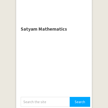
+\frac { { 7x }^{ 3
} }{ 8 } \right)
+\left( -\frac { 6{
x }^{ 2 } }{ 8 } +{
12x }^{ 2 }{ -15x
Satyam Mathematics
}^{ 2 }-\frac { 42{
x }^{ 2 } }{ 8 }
\right) +\left(
\frac { -3x }{ 8 }
+\frac { 4x }{ 1 }
+\frac { 15x }{ 4 }
+\frac { 77x }{ 8 }
\right) +\left(
\frac { 6 }{ 8 } -
\frac { 12 }{ 1 }
+\frac { 45 }{ 2 }
-\frac { 21 }{ 4 }