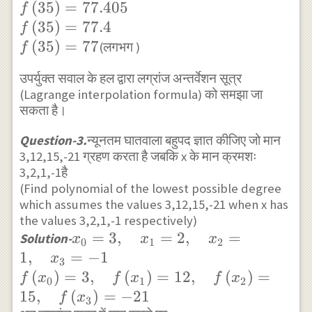
\right) \left( { x }_{ 1
\left( 5.1 \right) \left( -5.9 \right) \left(
(
35
)
=
77.405
f
\right)
}-{ x }_{ 2 } \right)
-14.9 \right) }{ \left( 38 \right) \left( 32
(
35
)
=
77.4
f
=94.4
\left( { x }_{ 1 }-{ x
\right) \left( 21 \right) \left( 12 \right) }
(
35
)
=
77
(लगभग )
f
}_{ 3 } \right) } f\left(
\times 244.2\\ f\left( 372.1 \right) =\fra
{ x }_{ 1 } \right)
उपर्युक्त सवाल के हल द्वारा लग्रांज अन्तर्वेशन सूत्र
-1868151.762 }{ 100776 } +\frac {
+\frac { \left( x-{ x
(Lagrange interpolation formula) को समझा जा
-4383590.832 }{ -42240 } +\frac {
सकता है।
}_{ 0 } \right) \left(
4333762.133 }{ 35343 } +\frac {
x-{ x }_{ 1 } \right)
1909221.784 }{ -56160 } +\frac {
Question-3.
न्यूनतम घातवाला बहुपद ज्ञात कीजिए जो मान
\left( x-{ x }_{ 3 }
1215282.081 }{ 306432 } \\ f\left( 372.1
3,12,15,-21 ग्रहण करता है जबकि x के मान क्रमशः
\right) }{ \left( { x
3,2,1,-1है
\right)
}_{ 2 }-{ x }_{ 0 }
(Find polynomial of the lowest possible degree
=-18.53766534+103.7783693+122.62009
which assumes the values 3,12,15,-21 when x has
\right) \left( { x }_{ 2
33.99611439+3.965911135\\ f\left( 372.1
the values 3,2,1,-1 respectively)
}-{ x }_{ 1 } \right)
\right) =177.830599\\ f\left( 372.1 \righ
{ x }_{ 0
=
3
,
=
2
,
=
Solution-
x
x
x
0
1
2
\left( { x }_{ 2 }-{ x
=177.8
}=3,\quad
1
,
=
−
1
x
}_{ 3 } \right) } f\left(
3
{ x }_{ 1
(
)
=
3
,
(
)
=
12
,
(
)
=
f
x
f
x
f
x
{ x }_{ 2 } \right)
0
1
2
}=2,\quad
15
,
(
)
=
−
21
f
x
+\frac { \left( x-{ x
3