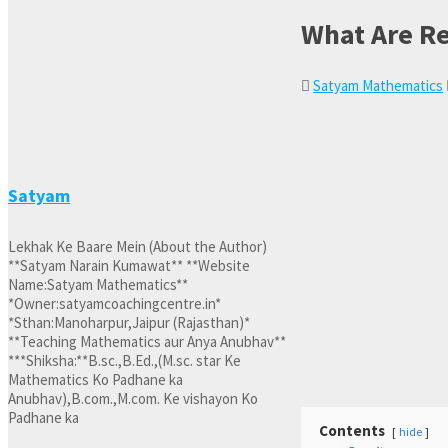
What Are R
Satyam Mathematics
Satyam
Lekhak Ke Baare Mein (About the Author)
**Satyam Narain Kumawat** **Website
Name:Satyam Mathematics**
*Owner:satyamcoachingcentre.in*
*Sthan:Manoharpur,Jaipur (Rajasthan)*
**Teaching Mathematics aur Anya Anubhav**
***Shiksha:**B.sc.,B.Ed.,(M.sc. star Ke
Mathematics Ko Padhane ka
Anubhav),B.com.,M.com. Ke vishayon Ko
Padhane ka
Contents
hide