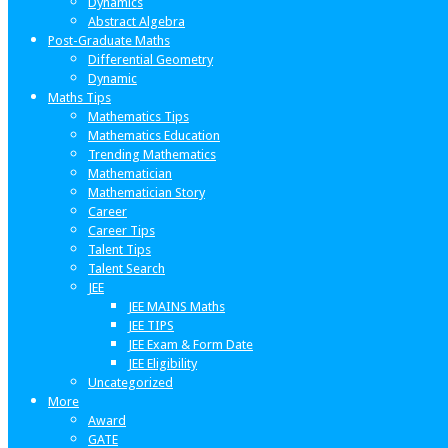
Dynamics
Abstract Algebra
Post-Graduate Maths
Differential Geometry
Dynamic
Maths Tips
Mathematics Tips
Mathematics Education
Trending Mathematics
Mathematician
Mathematician Story
Career
Career Tips
Talent Tips
Talent Search
JEE
JEE MAINS Maths
JEE TIPS
JEE Exam & Form Date
JEE Eligibility
Uncategorized
More
Award
GATE