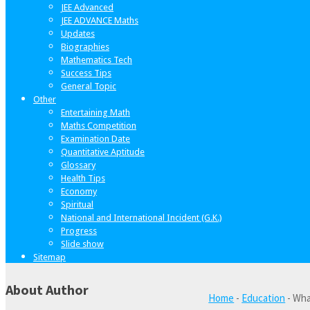
JEE Advanced
JEE ADVANCE Maths
Updates
Biographies
Mathematics Tech
Success Tips
General Topic
Other
Entertaining Math
Maths Competition
Examination Date
Quantitative Aptitude
Glossary
Health Tips
Economy
Spiritual
National and International Incident (G.K.)
Progress
Slide show
Sitemap
About Author
Home
-
Education
-
Wha