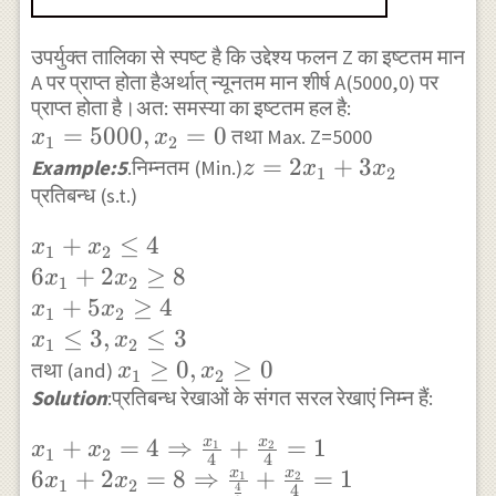
उपर्युक्त तालिका से स्पष्ट है कि उद्देश्य फलन Z का इष्टतम मान
A पर प्राप्त होता हैअर्थात् न्यूनतम मान शीर्ष A(5000,0) पर
प्राप्त होता है।अत: समस्या का इष्टतम हल है:
x_{1}=5000,x_{2}=0
=
5000
,
=
0
तथा Max. Z=5000
x
x
1
2
z=2
=
2
+
3
Example:5
.निम्नतम (Min.)
z
x
x
1
2
प्रतिबन्ध (s.t.)
x_{1}+3
x_{2}
x_{1}+x_{2}
+
≤
4
x
x
1
2
\leq 4 \\ 6
6
+
2
≥
8
x
x
1
2
x_{1}+2
+
5
≥
4
x
x
1
2
x_{2} \geq 8
≤
3
,
≤
3
x
x
1
2
\\ x_{1}+5
x_{1}
≥
0
,
≥
0
तथा (and)
x
x
1
2
x_{2} \geq 4
Solution
:प्रतिबन्ध रेखाओं के संगत सरल रेखाएं निम्न हैं:
\geq
\\ x_{1} \leq
0,
x
x
x_{1}+x_{2}=4
+
=
4
⇒
+
=
1
1
2
x
x
3, x_{2} \leq
1
2
x_{2}
4
4
\Rightarrow
x
x
6
+
2
=
8
⇒
+
=
1
1
2
x
x
3
\geq
1
2
4
4