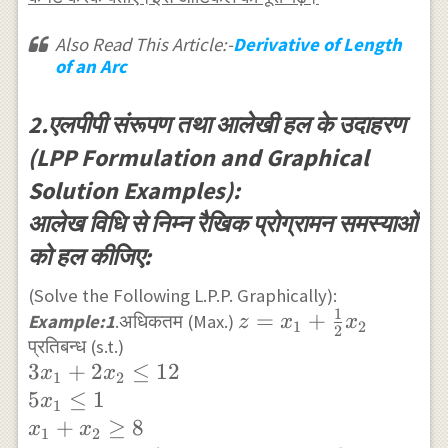
Also Read This Article:-
Derivative of Length
of an Arc
2.एलपीपी संरूपण तथा आलेखी हल के उदाहरण
(LPP Formulation and Graphical
Solution Examples):
आलेख विधि से निम्न रैखिक प्रोग्रामन समस्याओं
को हल कीजिए:
(Solve the Following L.P.P. Graphically):
1
z=x_{1}+\frac{1}
=
+
Example:1
.अधिकतम (Max.)
z
x
x
1
2
2
प्रतिबन्ध (s.t.)
{2} x_{2}
3 x_{1}+2
3
+
2
≤
12
x
x
1
2
x_{2} \leq 12
5
≤
1
x
1
\\ 5 x_{1}
+
≥
8
x
x
1
2