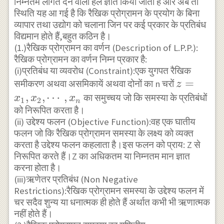
निम्नतम लागत देने वाला हल ज्ञात किया जाता है और अब तो
स्थिति यह आ गई है कि रैखिक प्रोग्रामन के प्रयोग के बिना
व्यापार तथा उद्योग को चलाना जिन पर कई प्रकार के प्रतिबंध
विद्यमान होते हैं,बहुत कठिन है।
(1.)रैखिक प्रोग्रामन का वर्णन (Description of L.P.P.):
रैखिक प्रोग्रामन का वर्णन निम्न प्रकार है:
(i)प्रतिबंध या व्यवरोध (Constraint):एक युगपत रैखिक
z=
=
समीकरण अथवा असमिकायें अथवा दोनों का n चरों
z
x_{1},
,
,
⋯
,
का समुच्चय जो कि समस्या के प्रतिबंधों
x
x
x
1
2
n
x_{2}
को निरूपित करता है।
(ii) उद्देश्य फलन (Objective Function):वह एक घातीय
,
फलन जो कि रैखिक प्रोग्रामन समस्या के लक्ष्य को व्यक्त
\cdots
करता है उद्देश्य फलन कहलाता है।इस फलन को प्राय: Z से
,x_{n}
निरूपित करते हैं।Z का अधिकतम या निम्नतम मान ज्ञात
करना होता है।
(iii)ऋणेतर प्रतिबंध (Non Negative
Restrictions):रैखिक प्रोग्रामन समस्या के उद्देश्य फलन में
चर सदैव शुन्य या धनात्मक ही होते हैं अर्थात कभी भी ऋणात्मक
नहीं होते हैं।