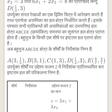
x_{1}=3
x_{2}=3
=
3
6x_{1}+2x_{2}=8
6
+
2
=
8
D(\fr
when } x_{2}=0
तथा
का प्रतिच्छेद बिन्दु
x
x
x
2
1
2
1
{3},3
(
,
3
)
\text { then }
D
3
उपर्युक्त सरल रेखाओं का एक द्विविम चित्र में आरेखण करते हैं
x_{1}=\frac{4}{3}
तथा प्रत्येक असमिका का हल क्षेत्र निर्धारित करते हैं।इसके
\\
पश्चात सभी प्रतिबन्धों की असमिकाओं का उभयनिष्ठ हल
(0,4),\left(\frac{4}
क्षेत्र ABCDE (छायांकित) समस्या का सुसंगत हल क्षेत्र प्राप्त
{3}, 0\right) \\
होता हैं।बहुभुज के किसी एक शीर्ष पर इष्टतम हल प्राप्त होता
\frac{x_{1}}
है।
{4}+\frac{x_{2}}
अब बहुभुज ABCDE क्षेत्र के शीर्षों के निर्देशांक निम्न हैं:
{\frac{4}{5}}=1
1
1
8
4
A(3,\frac{1}
(
3
,
)
,
(
3
,
1
)
,
(
1
,
3
)
,
(
,
3
)
,
(
,
)
A
B
C
D
E
\\ \text { when }
5
3
7
7
{5}),B(3,1),C(1,3),D(\frac{1}
उपर्युक्त शीर्षों पर उद्देश्य फलन Z में निर्देशांक प्रतिस्थापित कर
x_{1}=0 \text {
इष्टतम हल की परिकलना निम्न है:
{3},3),E(\frac{8}
then }
{7},\frac{4}{7})
x_{2}=\frac{4}{5}
शीर्ष
निर्देशांक
उद्देश्य फलन Z
\\ \text { when }
का मान
x_{2}=0 \text {
z=2
=
2
+
z
x
then } x_{1}=4 \\
1
x_{1}+3
3
x
2
\left(0, \frac{4}