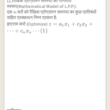
(2.)रैखिक प्रोग्रामन समस्या का गणितीय
स्वरूप(Mathematical Model of L.P.P.):
एक n-चरों को रैखिक प्रोग्रामन समस्या का कुछ प्रतिबंधों
सहित प्रक्कथन निम्न प्रकार है:
z=a_{1}
=
+
+
इष्टतम करो (Optimize)
z
a
x
c
x
1
1
2
2
x_{1}+c_{2}
⋯
+
⋯
(
1
)
c
x
n
n
x_{2}
+\cdots+c_{n}
x_{n}
\cdots(1)