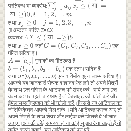
n} x_{n} \leq(\text{
c_{j} x_{j}
n
\sum_{j=1}^{n}
≤
(
या
=
∑
प्रतिबन्ध या व्यवरोध:
a
x
ij
j
=
1
j
या }=\text{ या }\geq )
a_{i j} x_{j}
या
≥
)
0
,
=
1
,
2
,
…
i
m
b_{3}\\ \cdots \cdots
\leq(\text { या
x_{j}
≥
0
=
1
,
2
,
3
,
⋯
,
तथा
x
j
n
j
\cdots \cdots \cdots
}=\text { या
(ii)इष्टतम करिए: Z=CX
\geq 0
\cdots \cdots \cdots
}\geq ) 0, i=1,2,
A X
≤
(
या
=≥
)
व्यवरोध
\quad
A
X
b
\cdots \\ a_{m 1}
\ldots m
\leq
x
≥
0
C=\left(C_{1},
=
(
,
,
,
…
)
तथा
j=1,2,3,
जहाँ
एक
x
C
C
C
C
C
1
2
3
n
x_{1}+a_{m_{2}}
(\text {
पंक्ति सदिश है।
\geq
C_{2}, C_{3},
\cdots,
x_{2}+a_{m 3}
A=\left
=
[
]
या
गुणांकों का मैट्रिक्स है
0
\ldots
A
a
n
ij
x_{3}+\cdots+a_{m
[ a_{ij}
b=\left(b_{1},
=
(
,
,
⋯
)
}=\geq)
C_{n}\right)
एक स्तम्भ सदिश है
b
b
b
b
b
1
2
3
n
n} x_{n} \leq(\text{
\right ]
b_{2}, b_{3}
तथा O=(0,0,0,…….,0) एक n विमीय शून्य स्तम्भ सदिश है।
b
या }=\text{ या }\geq )
आपको यह जानकारी रोचक व ज्ञानवर्धक लगे तो अपने मित्रों
\cdots
के साथ इस गणित के आर्टिकल को शेयर करें।यदि आप इस
b_{m} \cdots(2)
b_{n}\right)
वेबसाइट पर पहली बार आए हैं तो वेबसाइट को फॉलो करें और
ईमेल सब्सक्रिप्शन को भी फॉलो करें।जिससे नए आर्टिकल का
नोटिफिकेशन आपको मिल सके ।यदि आर्टिकल पसन्द आए तो
अपने मित्रों के साथ शेयर और लाईक करें जिससे वे भी लाभ
उठाए ।आपकी कोई समस्या हो या कोई सुझाव देना चाहते हैं तो
कमेंट करके बताएं।इस आर्टिकल को पूरा पढ़ें।