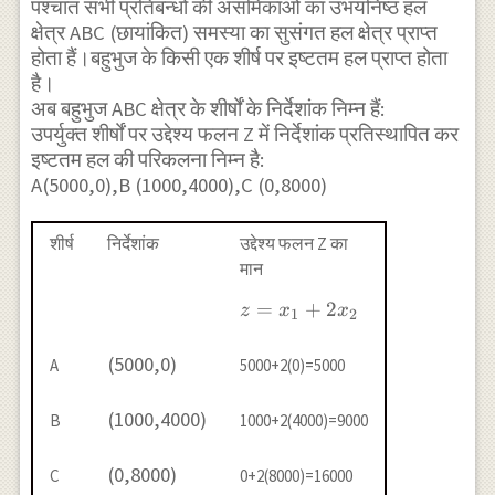
\\ \text { when }
पश्चात सभी प्रतिबन्धों की असमिकाओं का उभयनिष्ठ हल
क्षेत्र ABC (छायांकित) समस्या का सुसंगत हल क्षेत्र प्राप्त
x_{2}=0 \text { then
होता हैं।बहुभुज के किसी एक शीर्ष पर इष्टतम हल प्राप्त होता
} x_{1}=5000 \\
है।
(0,5000),(5000,0) \\
अब बहुभुज ABC क्षेत्र के शीर्षों के निर्देशांक निम्न हैं:
\\ \frac{-x_{1}}
उपर्युक्त शीर्षों पर उद्देश्य फलन Z में निर्देशांक प्रतिस्थापित कर
{2000}+\frac{x_{2}}
इष्टतम हल की परिकलना निम्न है:
{8000}=1 \\ \text {
A(5000,0),B (1000,4000),C (0,8000)
when } x_{1}=0
\text { then }
शीर्ष
निर्देशांक
उद्देश्य फलन Z का
मान
x_{2}=8000 \\ \text
{ When } x_{2}=0
z=x_{1}+2
=
+
2
z
x
x
1
2
\text { then }
x_{2}
x_{1}=2000\\
(5000,0)
A
5000+2(0)=5000
(0,8000),(2000,0) \\ 4
(1000,4000)
x_{1}+6 x_{2}=2400
B
1000+2(4000)=9000
(0,8000)
C
0+2(8000)=16000