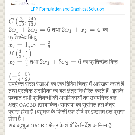
\text { then }
LPP Formulation and Graphical Solution
x_{1}=3 \\ (0,2),
(3,0) \\ -
3
24
C
,
(
)
C
13
13
\frac{x_{1}}
\left(\frac{3}
2
+
3
=
6
2
2
+
=
4
तथा
का
x
x
x
x
1
2
1
2
{1}+\frac{x_{2}}
{13}
प्रतिच्छेद बिन्दु
x_{1}+x_{2}=4
{\frac{3}{2}}=1
3
x_{2}=1,
=
1
,
=
,\frac{24}
x
x
2
1
2
\\ \text { when }
3
x_{1}=\frac{3}
,
1
{13}\right)
(
)
B
2
x_{1}=0 \text {
5
{2} \\
\\ 2 x_{1}+3
=
2
2
+
3
=
6
तथा
का प्रतिच्छेद बिन्दु
x
x
x
2
1
2
2
then } x_{2}=
B\left(\frac{3}
x_{2}=6
x_{1}+3
3
5
\frac{3}{2} \\
\left ( -
−
,
(
)
{2}, 1\right)\\
x_{2}=6
4
2
\text { when }
\frac{3}
उपर्युक्त सरल रेखाओं का एक द्विविम चित्र में आरेखण करते हैं
x_{2}=\frac{5}
तथा प्रत्येक असमिका का हल क्षेत्र निर्धारित करते हैं।इसके
x_{2}=0 \text {
{4},\frac{5}
{2}
पश्चात सभी प्रतिबन्धों की असमिकाओं का उभयनिष्ठ हल
then } x_{1}=-1
{2} \right )
क्षेत्र OACBD (छायांकित) समस्या का सुसंगत हल क्षेत्र
\\ \left(0,
प्राप्त होता हैं।बहुभुज के किसी एक शीर्ष पर इष्टतम हल प्राप्त
\frac{3}
होता है।
{2}\right),(-1,0)
अब बहुभुज OACBD क्षेत्र के शीर्षों के निर्देशांक निम्न हैं:
\\ \frac{x_{1}}