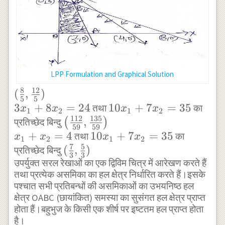
when } x_{2}=0
\text { then }
x_{1}=4 \\ (0,4),
(4,0) \\ \frac{x}
{8}+\frac{x_{2}}
LPP Formulation and Graphical Solution
{2}=1 \\ \text {
when } x_{1}=0
8
12
(\frac{8}
(
,
)
5
5
\text { then }
{5},\frac{12}
3
+
8
=
24
10
10
+
7
=
35
तथा
का
x
x
x
x
1
2
1
2
x_{2}=3 \\ \text {
112
135
{5}) \\ 3
x_{1}+7
\left(\frac{112}
,
(
)
प्रतिच्छेद बिन्दु
59
59
when } x_{2}=0
x_{1}+8
x_{2}=35
{59},
+
=
4
10
10
+
7
=
35
तथा
का
x
x
x
x
1
2
1
2
\text { then }
x_{2}=24
7
5
\frac{135}
x_{1}+7
(\frac{7}
(
,
)
प्रतिच्छेद बिन्दु
3
3
x_{1}=8 \\ (0,3),
{59}\right) \\
x_{2}=35
उपर्युक्त सरल रेखाओं का एक द्विविम चित्र में आरेखण करते हैं
{3},\frac{5}
\quad (8,0) \\
तथा प्रत्येक असमिका का हल क्षेत्र निर्धारित करते हैं।इसके
x_{1}+x_{2}=4
{3})
\frac{x_{1}}
पश्चात सभी प्रतिबन्धों की असमिकाओं का उभयनिष्ठ हल
क्षेत्र OABC (छायांकित) समस्या का सुसंगत हल क्षेत्र प्राप्त
{\frac{7}
होता हैं।बहुभुज के किसी एक शीर्ष पर इष्टतम हल प्राप्त होता
{2}}+\frac{x_{2}}
है।