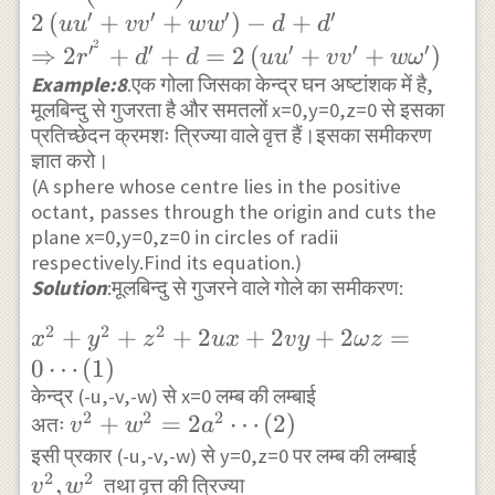
′
′
′
′
2
(
+
+
)
−
+
d^{\prime}=0 \\ \Rightarrow 2(u^{\pr
u
u
v
v
w
w
d
d
2
′
′
′
′
′
2}+v^{\prime 2}+w^{\prime 2})=2( u
⇒
2
+
+
=
2
(
+
+
)
r
d
d
u
u
v
v
w
ω
u^{\prime}+ v v^{\prime}+ w w^{\prim
Example:8
.एक गोला जिसका केन्द्र घन अष्टांशक में है,
मूलबिन्दु से गुजरता है और समतलों x=0,y=0,z=0 से इसका
d^{\prime} \\ \Rightarrow
प्रतिच्छेदन क्रमशः त्रिज्या वाले वृत्त हैं।इसका समीकरण
2\left(r^{\prime^{2}}+d^{\prime}\right
ज्ञात करो।
u^{\prime}+v v^{\prime}+w w^{\prime}
(A sphere whose centre lies in the positive
d+d^{\prime} \\ \Rightarrow 2 r^{\pri
octant, passes through the origin and cuts the
^{2}}+d^{\prime} +d=2\left(u u^{\pr
plane x=0,y=0,z=0 in circles of radii
respectively.Find its equation.)
v^{\prime}+w \omega^{\prime }\right)
Solution
:मूलबिन्दु से गुजरने वाले गोले का समीकरण:
2
2
2
x^{2}+y^{2}+z^{2}+2u
+
+
+
2
+
2
+
2
=
x
y
z
ux
v
y
ω
z
x+2 v y+2 \omega z=0
0
⋯
(
1
)
\cdots(1)
केन्द्र (-u,-v,-w) से x=0 लम्ब की लम्बाई
2
2
2
v^{2}+w^{2}=2
+
=
2
⋯
(
2
)
अतः
v
w
a
a^{2} \cdots(2)
v^{2}
इसी प्रकार (-u,-v,-w) से y=0,z=0 पर लम्ब की लम्बाई
2
2
,
तथा वृत्त की त्रिज्या
v
w