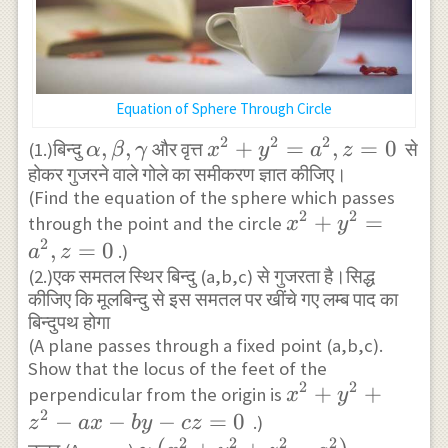
Equation of Sphere Through Circle
2
2
2
\alpha,\beta,\gamma
,
,
x^{2}+y^{2}=a^{2},
+
=
,
=
0
(1.)बिन्दु
और वृत्त
से
α
β
γ
x
y
a
z
होकर गुजरने वाले गोले का समीकरण ज्ञात कीजिए।
z=0
(Find the equation of the sphere which passes
2
2
x^{2}+y^{2}=a
+
=
through the point and the circle
x
y
2
z=0
,
=
0
.)
a
z
(2.)एक समतल स्थिर बिन्दु (a,b,c) से गुजरता है।सिद्ध
कीजिए कि मूलबिन्दु से इस समतल पर खींचे गए लम्ब पाद का
बिन्दुपथ होगा
(A plane passes through a fixed point (a,b,c).
Show that the locus of the feet of the
2
2
x^{2}+y^{2}+z
+
+
perpendicular from the origin is
x
y
2
a x-b y-c z=0
−
−
−
=
0
.)
z
a
x
b
y
cz
2
2
2
2