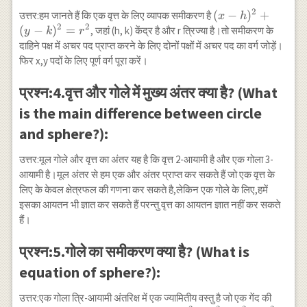
2
( x
(
−
)
+
उत्तर:हम जानते हैं कि एक वृत्त के लिए व्यापक समीकरण है
x
h
2
2
- h
(
−
)
=
, जहां (h, k) केंद्र है और r त्रिज्या है।तो समीकरण के
y
k
r
)^2
दाहिने पक्ष में अचर पद प्राप्त करने के लिए दोनों पक्षों में अचर पद का वर्ग जोड़ें।
+
फिर x,y पदों के लिए पूर्ण वर्ग पूरा करें।
( y
- k
प्रश्न:4.वृत्त और गोले में मुख्य अंतर क्या है? (What
)^2
is the main difference between circle
=
r^2
and sphere?):
उत्तर:मूल गोले और वृत्त का अंतर यह है कि वृत्त 2-आयामी है और एक गोला 3-
आयामी है।मूल अंतर से हम एक और अंतर प्राप्त कर सकते हैं जो एक वृत्त के
लिए के केवल क्षेत्रफल की गणना कर सकते है,लेकिन एक गोले के लिए,हमें
इसका आयतन भी ज्ञात कर सकते हैं परन्तु वृत्त का आयतन ज्ञात नहीं कर सकते
हैं।
प्रश्न:5.गोले का समीकरण क्या है? (What is
equation of sphere?):
उत्तर:एक गोला त्रि-आयामी अंतरिक्ष में एक ज्यामितीय वस्तु है जो एक गेंद की