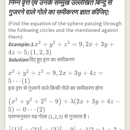
निम्न वृत्त एवं उनके सम्मुख उल्लेखित बिन्दु से
गुजरने वाले गोले का समीकरण ज्ञात कीजिए:
(Find the equation of the sphere passing through
the following circles and the mentioned against
them):
2
2
2
x^{2}+y^{2}+z^{2}=9,2
+
+
=
9
,
2
+
3
+
Example:1
.
x
y
z
x
y
x+3 y+4 z=5 ;(1,2,3)
4
=
5
;
(
1
,
2
,
3
)
z
Solution
:दिए हुए वृत्त का समीकरण
2
2
2
x^{2}+y^{2}+z^{2}=9,2
+
+
=
9
,
2
+
3
+
4
=
x
y
z
x
y
z
x+3 y+4 z=5 \cdots(1)
5
⋯
(
1
)
इस वृत्त से गुजरने वाले किसी गोले का समीकरण होगा
2
2
2
\left(x^{2}+y^{2}+2^{2}-9\right)+\la
+
+
2
−
9
+
(
2
+
3
+
4
−
(
)
x
y
λ
x
y
z
x+3 y+4 z-5)=0 \cdots(2)
5
)
=
0
⋯
(
2
)
प्रश्नानुसार यह गोला (1,2,3) से गुजरता है।
2
2
2
{\left[(1)^{2}+(2)^{2}+
(
1
)
+
(
2
)
+
(
3
)
−
9
+
[
2
×
1
+
3
×
2