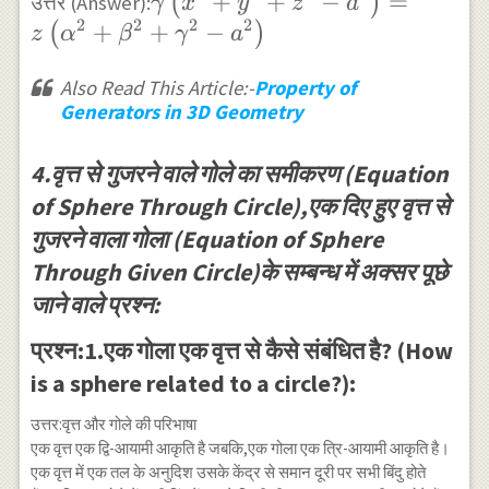
\gamma \left(x^{2}+y^{2}+z
+
+
−
=
(
)
उत्तर (Answer):
γ
x
y
z
a
2
2
2
2
a^{2}\right)=z\left(\alpha
+
+
−
(
)
z
α
β
γ
a
a^{2}\right)
Also Read This Article:-
Property of
Generators in 3D Geometry
4.वृत्त से गुजरने वाले गोले का समीकरण (Equation
of Sphere Through Circle),एक दिए हुए वृत्त से
गुजरने वाला गोला (Equation of Sphere
Through Given Circle)के सम्बन्ध में अक्सर पूछे
जाने वाले प्रश्न:
प्रश्न:1.एक गोला एक वृत्त से कैसे संबंधित है? (How
is a sphere related to a circle?):
उत्तर:वृत्त और गोले की परिभाषा
एक वृत्त एक द्वि-आयामी आकृति है जबकि,एक गोला एक त्रि-आयामी आकृति है।
एक वृत्त में एक तल के अनुदिश उसके केंद्र से समान दूरी पर सभी बिंदु होते