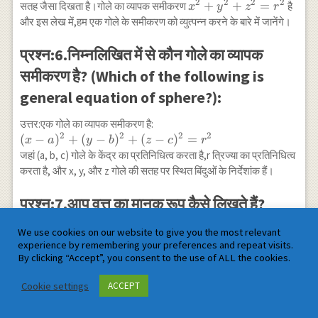
2
2
2
2
x^2
+
+
=
सतह जैसा दिखता है।गोले का व्यापक समीकरण
है
x
y
z
r
+
और इस लेख में,हम एक गोले के समीकरण को व्युत्पन्न करने के बारे में जानेंगे।
y^2
+
प्रश्न:6.निम्नलिखित में से कौन गोले का व्यापक
z^2
समीकरण है? (Which of the following is
=
general equation of sphere?):
r^2
उत्तर:एक गोले का व्यापक समीकरण है:
2
2
2
2
(x -
(
−
)
+
(
−
)
+
(
−
)
=
x
a
y
b
z
c
r
a)^{2}
जहां (a, b, c) गोले के केंद्र का प्रतिनिधित्व करता है,r त्रिज्या का प्रतिनिधित्व
+ (y -
करता है, और x, y, और z गोले की सतह पर स्थित बिंदुओं के निर्देशांक हैं।
b)^{2}
+ (z -
प्रश्न:7.आप वृत्त का मानक रूप कैसे लिखते हैं?
c)^{2}
(How do you write the standard form of
=
We use cookies on our website to give you the most relevant
r^{2}
a circle?):
experience by remembering your preferences and repeat visits.
By clicking “Accept”, you consent to the use of ALL the cookies.
उत्तर:एक वृत्त के समीकरण का मानक रूप है:
Cookie settings
ACCEPT
2
2
2
(x-
(
−
)
+
(
−
)
=
x
h
y
k
r
h)^{2}
जहां (h,k) केंद्र है और r त्रिज्या है।किसी समीकरण को मानक रूप में बदलने