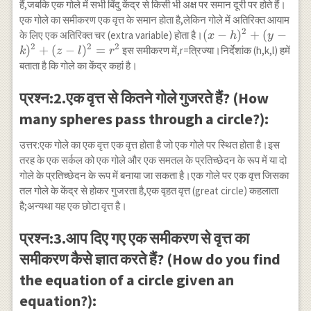
हैं,जबकि एक गोले में सभी बिंदु केंद्र से किसी भी अक्ष पर समान दूरी पर होते हैं।
एक गोले का समीकरण एक वृत्त के समान होता है,लेकिन गोले में अतिरिक्त आयाम
2
(x−h)^{2}+
(
−
)
+
(
−
के लिए एक अतिरिक्त चर (extra variable) होता है।
x
h
y
2
2
2
(y−k)^{2}+
)
+
(
−
)
=
इस समीकरण में,r=त्रिज्या।निर्देशांक (h,k,l) ​​हमें
k
z
l
r
(z−l)^{2}=r^{2}
बताता है कि गोले का केंद्र कहां है।
प्रश्न:2.एक वृत्त से कितने गोले गुजरते हैं? (How
many spheres pass through a circle?):
उत्तर:एक गोले का एक वृत्त एक वृत्त होता है जो एक गोले पर स्थित होता है।इस
तरह के एक सर्कल को एक गोले और एक समतल के प्रतिच्छेदन के रूप में या दो
गोले के प्रतिच्छेदन के रूप में बनाया जा सकता है।एक गोले पर एक वृत्त जिसका
तल गोले के केंद्र से होकर गुजरता है,एक वृहत वृत्त (great circle) कहलाता
है;अन्यथा यह एक छोटा वृत्त है।
प्रश्न:3.आप दिए गए एक समीकरण से वृत्त का
समीकरण कैसे ज्ञात करते हैं? (How do you find
the equation of a circle given an
equation?):