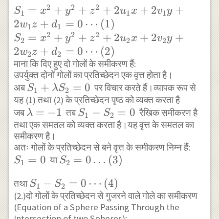
2
2
2
S_{1}=x^{2}+y^{2}+z^{2}+2
=
+
+
+
2
+
2
+
S
x
y
z
u
x
v
y
1
1
1
u_{1} x+2 v_{1} y+2 w_{1}
2
+
=
0
⋯
(
1
)
w
z
d
1
1
2
2
2
z+d_{1}=0 \cdots(1)\\
=
+
+
+
2
+
2
+
S
x
y
z
u
x
v
y
2
2
2
S_{2}=x^{2}+y^{2}+z^{2}+2
2
+
=
0
⋯
(
2
)
w
z
d
2
2
u_{2} x+2 v_{2} y+2 w_{2}
माना कि दिए हुए दो गोलों के समीकरण हैं:
उपर्युक्त दोनों गोलों का प्रतिच्छेदन एक वृत्त होता है।
z+d_{2}=0 \cdots(2)
S_{1}+\lambda
+
=
0
अब
पर विचार करते हैं।व्यापक रूप से
S
λ
S
1
2
यह (1) तथा (2) के प्रतिच्छेदन पृष्ठ को व्यक्त करता है
S_{2}=0
\lambda=-1
=
−
1
S_{1}-
−
=
0
जब
तब
रैखिक समीकरण है
λ
S
S
1
2
तथा एक समतल को व्यक्त करता है।यह वृत्त के समतल का
S_{2}=0
समीकरण है।
अतः गोलों के प्रतिच्छेदन से बने वृत्त के समीकरण निम्न हैं:
S_{1}=0
=
0
S_{2}=0
=
0
…
(
3
)
या
S
S
1
2
\ldots(3)
S_{1}-
−
=
0
⋯
(
4
)
तथा
S
S
1
2
(2.)दो गोलों के प्रतिच्छेदन से गुजरने वाले गोले का समीकरण
S_{2}=0
(Equation of a Sphere Passing Through the
\cdots(4)
Intersection of two Spheres):