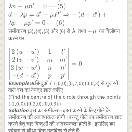
v+\lambda m=2 v^{\prime}+\mu
′
−
=
0
⋯
(
5
)
λn
μ
n
w^{\prime}+n^{\prime}
m^{\prime} \Rightarrow 2\left(v-
′
′
′
−
=
−
⇒
−
(
−
)
+
\mu\right) z+d^{\prime}-
d
λ
p
d
μ
P
d
d
v^{\prime}\right) +\lambda m-
′
−
=
0
⋯
(
6
)
\mu p^{\prime}=0
λ
p
μ
p
\mu m^{\prime}=0 \cdots(4) \\ 2
\lambda
-
−
\cdots(2)
समीकरण (3),(4),(5) और (6) से
तथा
का विलोपन
λ
μ
\omega+\lambda n=2
करने पर:
\mu
\omega^{\prime}+\mu
′
′
2
(
−
)
1
\begin{vmatrix}
n^{\prime} \Rightarrow
u
u
l
′
′
2
(
−
)
2\left(u-
2\left(\omega-
v
v
m
m
=
0
′
′
2
(
−
)
u^{\prime}\right)
\omega^{\prime}\right)+\lambda
w
w
n
n
′
′
−
(
−
)
& 1 & l^{\prime}
n-\mu n^{\prime}=0 \cdots(5)\\
d
d
p
p
\\ 2\left(v-
Example:6
.बिन्दुओं (-1,0,0);(0,2,0);(0,0,3) से गुजरने
d-\lambda p=d^{\prime}-\mu
वाले वृत्त का केन्द्र ज्ञात करिए।
v^{\prime}\right)
P^{\prime} \Rightarrow-\left(d-
(Find the centre of the circle through the points
& m &
d^{\prime}\right)+\lambda p-
(-1,0,0);(0,2,0);(0,0,3).)
m^{\prime} \\
\mu p^{\prime}=0 \cdots(6)
Solution
:वृत्त का समीकरण ज्ञात करने के लिए गोले के
2\left(w-
समीकरण की आवश्यकता होगी।परन्तु गोले का समीकरण ज्ञात
w^{\prime}\right)
करने हेतु चार बिन्दुओं की आवश्यकता होती है।इसलिए हम
स्वेच्छा से चौथा बिन्दु मूलबिन्दु ले लेते हैं:
& n & n^{\prime}