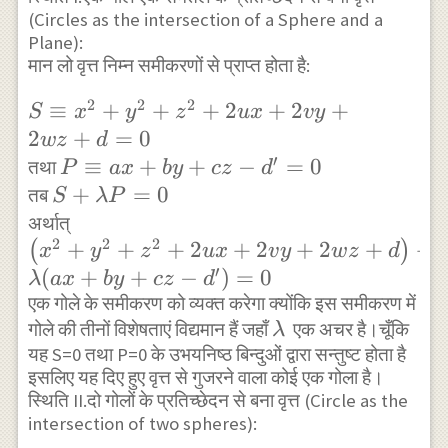
(Circles as the intersection of a Sphere and a
Plane):
मान लो वृत्त निम्न समीकरणों से प्राप्त होता है:
2
2
2
S \equiv
≡
+
+
+
2
+
2
+
S
x
y
z
ux
v
y
x^{2}+y^{2}+z^{2}+2
2
+
=
0
w
z
d
′
u x+2 v y+2 w z+d=0
P \equiv
≡
+
+
−
=
0
तथा
P
a
x
b
y
cz
d
ax+by+cz-
S+\lambda
+
=
0
तब
S
λ
P
d^{\prime}=0
P=0
\left(x^{2}+y^{2}+z^{2}+2
अर्थात्
2
2
2
+
u x+2 v y+2 w
+
+
2
+
2
+
2
+
+
(
)
x
y
z
ux
v
y
w
z
d
′
z+d\right)+\lambda(a x+b
(
+
+
−
)
=
0
λ
a
x
b
y
cz
d
y+c z-d^{\prime})=0
एक गोले के समीकरण को व्यक्त करेगा क्योंकि इस समीकरण में
\lambda
गोले की तीनों विशेषताएं विद्यमान हैं जहाँ
एक अचर है।चूँकि
λ
यह S=0 तथा P=0 के उभयनिष्ठ बिन्दुओं द्वारा सन्तुष्ट होता है
इसलिए यह दिए हुए वृत्त से गुजरने वाला कोई एक गोला है।
स्थिति II.दो गोलों के प्रतिच्छेदन से बना वृत्त (Circle as the
intersection of two spheres):