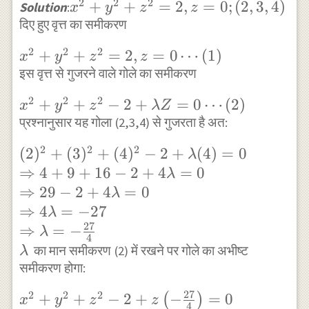
2
2
2
x^{2}+y^{2}+z^{2}=2,
+
+
=
2
,
=
0
;
(
2
,
3
,
4
)
Solution
:
x
y
z
z
दिए हुए वृत्त का समीकरण
z=0 ;(2,3,4)
2
2
2
x^{2}+y^{2}+z^{2}=2,
+
+
=
2
,
=
0
⋯
(
1
)
x
y
z
z
z=0 \cdots(1)
इस वृत्त से गुजरने वाले गोले का समीकरण
2
2
2
x^{2}+y^{2}+z^{2}-2+\lambda
+
+
−
2
+
=
0
⋯
(
2
)
x
y
z
λ
Z
Z=0 \cdots(2)
प्रश्नानुसार यह गोला (2,3,4) से गुजरता है अत:
2
2
2
(2)^{2}+(3)^{2}+
(
2
)
+
(
3
)
+
(
4
)
−
2
+
(
4
)
=
0
λ
(4)^{2}-2+\lambda(4)=0
⇒
4
+
9
+
16
−
2
+
4
=
0
λ
\\ \Rightarrow 4+9+16-
⇒
29
−
2
+
4
=
0
λ
2+4 \lambda=0 \\
⇒
4
=
−
27
λ
\Rightarrow 29-2+4
27
⇒
=
−
λ
4
\lambda=0 \\
\lambda
का मान समीकरण (2) में रखने पर गोले का अभीष्ट
λ
\Rightarrow 4
समीकरण होगा:
\lambda=-27 \\
27
2
2
2
x^{2}+y^{2}+z^{2}-2+z\left(-
+
+
−
2
+
−
=
0
(
)
x
y
z
z
\Rightarrow \lambda=-
4