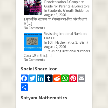
Disorientation:A Complete
Guide for Parents & Educators
In Students & Youth Guidence
August 3, 2026
1.युवाओं के भटकाव को रोकना:माता-पिता और शिक्षकों
के
[…]
No Comments
Revisiting Irrational Numbers
Class 10
In 10th Mathematics(English)
August 2, 2026
1.Revisiting Irrational Numbers
Class 10 In this
[…]
No Comments
Social Share Icon
Facebook
Twitter
LinkedIn
Tumblr
Reddit
WhatsApp
Pinterest
Email
Share
Satyam Mathematics