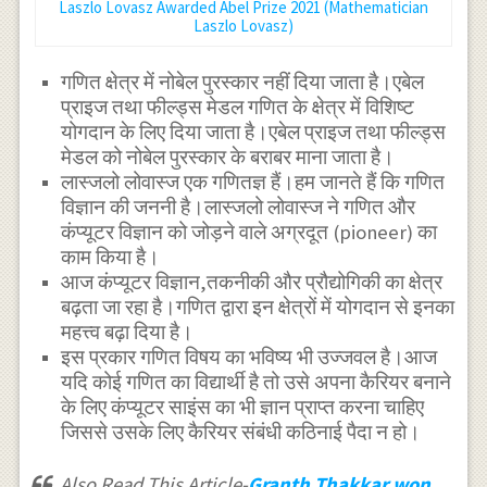
Laszlo Lovasz Awarded Abel Prize 2021 (Mathematician
Laszlo Lovasz)
गणित क्षेत्र में नोबेल पुरस्कार नहीं दिया जाता है।एबेल
प्राइज तथा फील्ड्स मेडल गणित के क्षेत्र में विशिष्ट
योगदान के लिए दिया जाता है।एबेल प्राइज तथा फील्ड्स
मेडल को नोबेल पुरस्कार के बराबर माना जाता है।
लास्जलो लोवास्ज एक गणितज्ञ हैं।हम जानते हैं कि गणित
विज्ञान की जननी है।लास्जलो लोवास्ज ने गणित और
कंप्यूटर विज्ञान को जोड़ने वाले अग्रदूत (pioneer) का
काम किया है।
आज कंप्यूटर विज्ञान,तकनीकी और प्रौद्योगिकी का क्षेत्र
बढ़ता जा रहा है।गणित द्वारा इन क्षेत्रों में योगदान से इनका
महत्त्व बढ़ा दिया है।
इस प्रकार गणित विषय का भविष्य भी उज्जवल है।आज
यदि कोई गणित का विद्यार्थी है तो उसे अपना कैरियर बनाने
के लिए कंप्यूटर साइंस का भी ज्ञान प्राप्त करना चाहिए
जिससे उसके लिए कैरियर संबंधी कठिनाई पैदा न हो।
Also Read This Article-
Granth Thakkar won