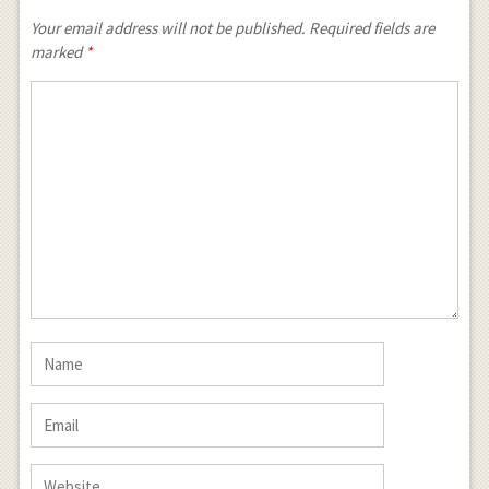
Your email address will not be published. Required fields are
marked
*