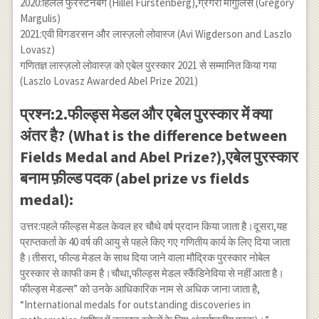
2020:हिलेल फुरस्टेनबर्ग (Hillel Furstenberg),ग्रेगरी मार्गुलिस (Gregory
Margulis)
2021:एवी विगडरसन और लास्ज़लो लोवास्ज (Avi Wigderson and Laszlo
Lovasz)
गणितज्ञ लास्ज़लो लोवास्ज़ को एबेल पुरस्कार 2021 से सम्मानित किया गया
(Laszlo Lovasz Awarded Abel Prize 2021)
प्रश्न:2.फील्ड्स मेडल और एबेल पुरस्कार में क्या
अंतर है? (What is the difference between
Fields Medal and Abel Prize?),एबेल पुरस्कार
बनाम फ़ील्ड पदक (abel prize vs fields
medal):
उत्तर:पहले फील्ड्स मेडल केवल हर चौथे वर्ष प्रदान किया जाता है।दूसरा,यह
प्राप्तकर्ता के 40 वर्ष की आयु से पहले किए गए गणितीय कार्य के लिए दिया जाता
है।तीसरा, फील्ड मेडल के साथ दिया जाने वाला मौद्रिक पुरस्कार नोबेल
पुरस्कार से काफी कम है।चौथा,फील्ड्स मेडल स्कैंडिनेविया से नहीं आता है।
फील्ड्स मेडल्स” को उनके आधिकारिक नाम से अधिक जाना जाता है,
“International medals for outstanding discoveries in