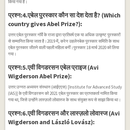
किया गया है।
प्रश्न:4.एबेल पुरस्कार कौन सा देश देता है? (Which
country gives Abel Prize?):
उत्तर:एबेल पुरस्कार नॉर्वे के राजा द्वारा प्रतिवर्ष एक या अधिक उत्कृष्ट पुरस्कारों
से सम्मानित किया जाता है।2019 में, करेन उहलेनबेक पुरस्कार समिति के साथ
एबेल पुरस्कार जीतने वाली पहली महिला बनीं।पुरस्कार 18 मार्च 2020 को लिया
गया।
प्रश्न:5.एवी विगडरसन एबेल प्राइज (Avi
Wigderson Abel Prize):
उत्तर:उन्नत अध्ययन संस्थान (आईएएस) [Institute for Advanced Study
(IAS)] के एवी विगडरसन को 2021 एबेल पुरस्कार का प्राप्तकर्ता नामित किया
गया था, जिसे उन्होंने लास्ज़लो लोवाास्ज के साथ संयुक्त रूप से साझा किया था।
प्रश्न:6.एवी विगडरसन और लास्ज़लो लोवास्ज (Avi
Wigderson and László Lovász):