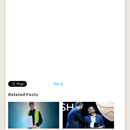
Pin It
Related Posts