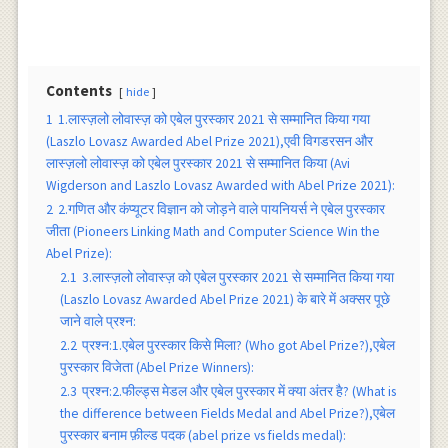
Contents
hide
1
1.लास्ज़लो लोवास्ज़ को एबेल पुरस्कार 2021 से सम्मानित किया गया
(Laszlo Lovasz Awarded Abel Prize 2021),एवी विगडरसन और
लास्ज़लो लोवास्ज़ को एबेल पुरस्कार 2021 से सम्मानित किया (Avi
Wigderson and Laszlo Lovasz Awarded with Abel Prize 2021):
2
2.गणित और कंप्यूटर विज्ञान को जोड़ने वाले पायनियर्स ने एबेल पुरस्कार
जीता (Pioneers Linking Math and Computer Science Win the
Abel Prize):
2.1
3.लास्ज़लो लोवास्ज़ को एबेल पुरस्कार 2021 से सम्मानित किया गया
(Laszlo Lovasz Awarded Abel Prize 2021) के बारे में अक्सर पूछे
जाने वाले प्रश्न:
2.2
प्रश्न:1.एबेल पुरस्कार किसे मिला? (Who got Abel Prize?),एबेल
पुरस्कार विजेता (Abel Prize Winners):
2.3
प्रश्न:2.फील्ड्स मेडल और एबेल पुरस्कार में क्या अंतर है? (What is
the difference between Fields Medal and Abel Prize?),एबेल
पुरस्कार बनाम फ़ील्ड पदक (abel prize vs fields medal):