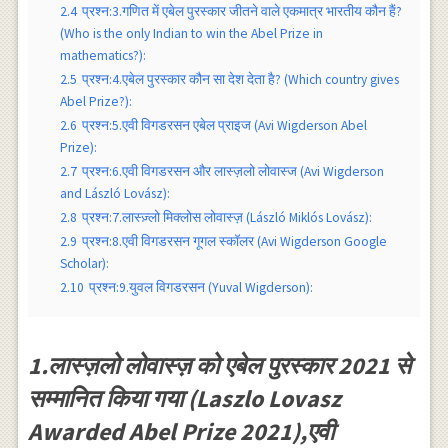
2.4
प्रश्न:3.गणित में एबेल पुरस्कार जीतने वाले एकमात्र भारतीय कौन हैं?
(Who is the only Indian to win the Abel Prize in
mathematics?):
2.5
प्रश्न:4.एबेल पुरस्कार कौन सा देश देता है? (Which country gives
Abel Prize?):
2.6
प्रश्न:5.एवी विगडरसन एबेल प्राइज (Avi Wigderson Abel
Prize):
2.7
प्रश्न:6.एवी विगडरसन और लास्ज़लो लोवास्ज (Avi Wigderson
and László Lovász):
2.8
प्रश्न:7.लास्ज़्लो मिक्लोस लोवास्ज़ (László Miklós Lovász):
2.9
प्रश्न:8.एवी विगडरसन गूगल स्कॉलर (Avi Wigderson Google
Scholar):
2.10
प्रश्न:9.युवल विगडरसन (Yuval Wigderson):
1.लास्ज़लो लोवास्ज़ को एबेल पुरस्कार 2021 से
सम्मानित किया गया (Laszlo Lovasz
Awarded Abel Prize 2021),एवी