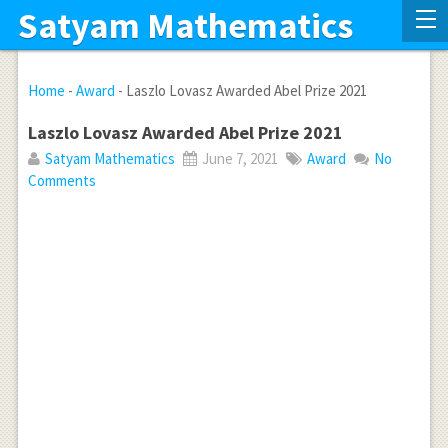
Satyam Mathematics
Home
-
Award
-
Laszlo Lovasz Awarded Abel Prize 2021
Laszlo Lovasz Awarded Abel Prize 2021
Satyam Mathematics
June 7, 2021
Award
No
Comments