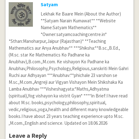
Satyam
Lekhak Ke Baare Mein (About the Author)
**Satyam Narain Kumawat** **Website
Name:Satyam Mathematics**
*Owner:satyamcoachingcentre.in*
*Sthan:Manoharpur,Jaipur (Rajasthan)* **Teaching
Mathematics aur Anya Anubhav** ***Shiksha:**B.sc.,B.Ed.,
(M.sc. star Ke Mathematics Ko Padhane ka
Anubhav),B.com.,M.com. Ke vishayon Ko Padhane ka
Anubhav,Philosophy,Psychology,Religious,sanskriti Mein Gahri
Ruchi aur Adhyayan ***Anubhav:**phichale 23 varshon se
M.sc.,M.com.,Angreji aur Vigyan Vishayon Mein Shikshaka Ka
Lamba Anubhav ***Visheshagyata:*Maths,Adhyatma
(spiritual),Yog vishayon ka vistrit Gyan* ****In Brief:I have read
about M.sc. books,psychology,philosophy,spiritual,
vedic,religious,yoga,health and different many knowledgeable
books.I have about 23 years teaching experience upto M.sc.
,M.com.,English and science. Updated on 18.06.2026
Leave a Reply